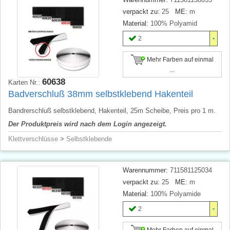
verpackt zu:
25
ME:
m
Material:
100% Polyamid
2
Mehr Farben auf einmal
...
60638
Karten Nr.:
Badverschluß 38mm selbstklebend Hakenteil
Bandrerschluß selbstklebend, Hakenteil, 25m Scheibe, Preis pro 1 m.
Der Produktpreis wird nach dem Login angezeigt.
Klettverschlüsse
>
Selbstklebende
Warennummer:
711581125034
verpackt zu:
25
ME:
m
Material:
100% Polyamide
2
Mehr Farben auf einmal