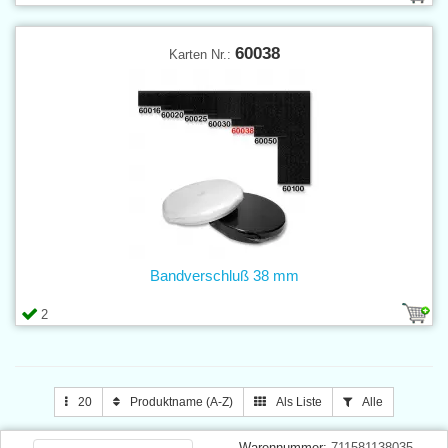
60038
Karten Nr.:
Bandverschluß 38 mm
2
20
Produktname (A-Z)
Als Liste
Alle
Warennummer:
711581138035