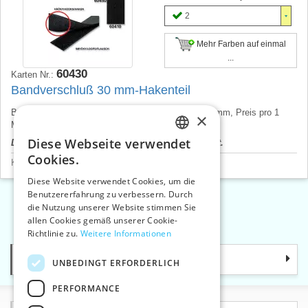
2
Mehr Farben auf einmal
...
60430
Karten Nr.:
Bandverschluß 30 mm-Hakenteil
Bandverschluß Hakenteil, 25 m Scheibe, Breite 30 mm, Preis pro 1
×
Meter.
Diese Webseite verwendet
Der Produktpreis wird nach dem Login angezeigt.
CZECH
Cookies.
Klettverschlüsse
>
Hakenteile
SLOVAK
Diese Website verwendet Cookies, um die
Benutzererfahrung zu verbessern. Durch
ENGLISH
die Nutzung unserer Website stimmen Sie
«
1
2
3
»
GERMAN
allen Cookies gemäß unserer Cookie-
Richtlinie zu.
Weitere Informationen
Kategorie
UNBEDINGT ERFORDERLICH
PERFORMANCE