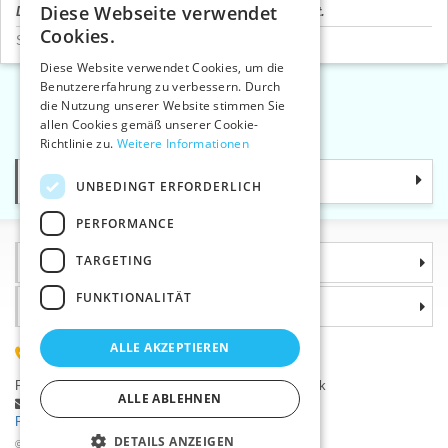
Diese Webseite verwendet
Der Produktpreis wird nach dem Login angezeigt.
CZECH
Cookies.
Schrägstreifen
>
Synthetisch
SLOVAK
Diese Website verwendet Cookies, um die
Benutzererfahrung zu verbessern. Durch
ENGLISH
die Nutzung unserer Website stimmen Sie
«
1
2
»
GERMAN
allen Cookies gemäß unserer Cookie-
Richtlinie zu.
Weitere Informationen
Kategorie
UNBEDINGT ERFORDERLICH
PERFORMANCE
TARGETING
Informationen
FUNKTIONALITÄT
Warum sollten Sie gerade uns wählen?
ALLE AKZEPTIEREN
(+420) 585 051 217
Plzeňská 868, 783 91 Uničov, Tschechische Republik
ALLE ABLEHNEN
Stellen Sie eine Frage
|
Fehler melden
Probleme bei der Anmeldung ?
DETAILS ANZEIGEN
©2026 Kurzwaren-Großhandel - VTC AG., Uničov