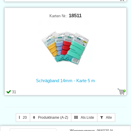
18511
Karten Nr.:
Schrägband 14mm - Karte 5 m
31
20
Produktname (A-Z)
Als Liste
Alle
Warennummer:
966020 N