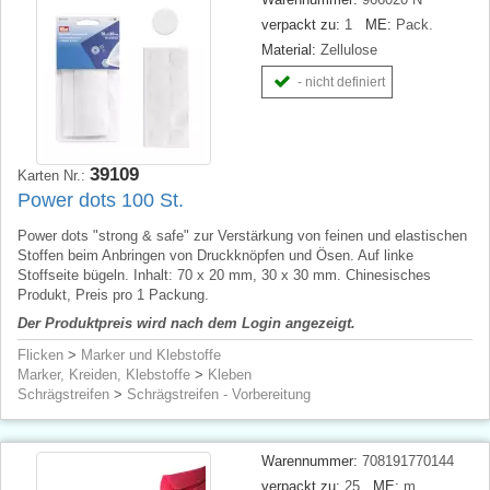
verpackt zu:
1
ME:
Pack.
Material:
Zellulose
- nicht definiert
39109
Karten Nr.:
Power dots 100 St.
Power dots "strong & safe" zur Verstärkung von feinen und elastischen
Stoffen beim Anbringen von Druckknöpfen und Ösen. Auf linke
Stoffseite bügeln. Inhalt: 70 x 20 mm, 30 x 30 mm. Chinesisches
Produkt, Preis pro 1 Packung.
Der Produktpreis wird nach dem Login angezeigt.
Flicken
>
Marker und Klebstoffe
Marker, Kreiden, Klebstoffe
>
Kleben
Schrägstreifen
>
Schrägstreifen - Vorbereitung
Warennummer:
708191770144
verpackt zu:
25
ME:
m