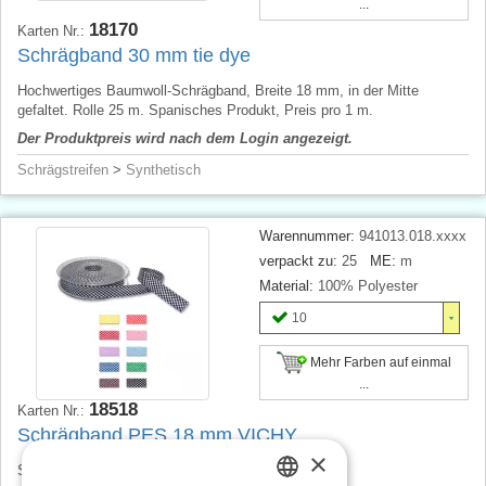
...
18170
Karten Nr.:
Schrägband 30 mm tie dye
Hochwertiges Baumwoll-Schrägband, Breite 18 mm, in der Mitte
gefaltet. Rolle 25 m. Spanisches Produkt, Preis pro 1 m.
Der Produktpreis wird nach dem Login angezeigt.
Schrägstreifen
>
Synthetisch
Warennummer:
941013.018.xxxx
verpackt zu:
25
ME:
m
Material:
100% Polyester
10
Mehr Farben auf einmal
...
18518
Karten Nr.:
Schrägband PES 18 mm VICHY
×
Schrägband, Breite 18 mm. Preis pro 1 m.