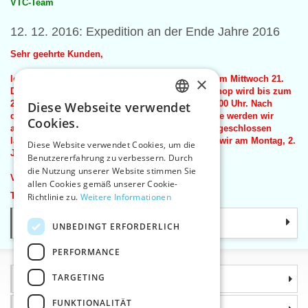
VTC-Team
12. 12. 2016: Expedition an der Ende Jahre 2016
Sehr geehrte Kunden,
letzte Lieferung
von
Waren aus dem Lager
wird am Mittwoch
×
21
.
Dezember 2016 und eine Bestellung im Online-Shop wird bis zum
21. Dezember 2016 angenommen werden, bis 12:00 Uhr.
Nach
Diese Webseite verwendet
CZECH
diesem Datum und Zeitpunkt eingehende Aufträge werden wir
Cookies.
absenden bis 2017. Seit dem
22.
Dezember 2016 geschlossen
SLOVAK
lagern für die Bestands Waren. Wieder beginnen wir am Montag, 2.
Diese Website verwendet Cookies, um die
Januar 2017 versandt
.
Benutzererfahrung zu verbessern. Durch
ENGLISH
die Nutzung unserer Website stimmen Sie
Vielen Dank für
Ihr Verständnis.
GERMAN
allen Cookies gemäß unserer Cookie-
Team VTC
Richtlinie zu.
Weitere Informationen
Kategorie
UNBEDINGT ERFORDERLICH
PERFORMANCE
TARGETING
Informationen
FUNKTIONALITÄT