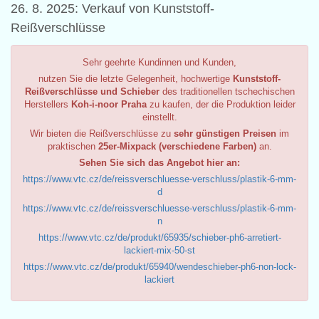
26. 8. 2025: Verkauf von Kunststoff-
Reißverschlüsse
Sehr geehrte Kundinnen und Kunden,
nutzen Sie die letzte Gelegenheit, hochwertige
Kunststoff-
Reißverschlüsse und Schieber
des traditionellen tschechischen
Herstellers
Koh-i-noor Praha
zu kaufen, der die Produktion leider
einstellt.
Wir bieten die Reißverschlüsse zu
sehr günstigen Preisen
im
praktischen
25er-Mixpack (verschiedene Farben)
an.
Sehen Sie sich das Angebot hier an:
https://www.vtc.cz/de/reissverschluesse-verschluss/plastik-6-mm-
d
https://www.vtc.cz/de/reissverschluesse-verschluss/plastik-6-mm-
n
https://www.vtc.cz/de/produkt/65935/schieber-ph6-arretiert-
lackiert-mix-50-st
https://www.vtc.cz/de/produkt/65940/wendeschieber-ph6-non-lock-
lackiert