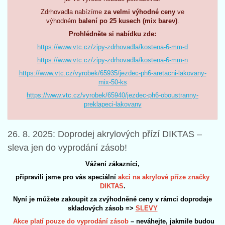
Zdrhovadla nabízíme
za velmi výhodné ceny
ve
výhodném
balení po 25 kusech (mix barev)
.
Prohlédněte si nabídku zde:
https://www.vtc.cz/zipy-zdrhovadla/kostena-6-mm-d
https://www.vtc.cz/zipy-zdrhovadla/kostena-6-mm-n
https://www.vtc.cz/vyrobek/65935/jezdec-ph6-aretacni-lakovany-
mix-50-ks
https://www.vtc.cz/vyrobek/65940/jezdec-ph6-oboustranny-
preklapeci-lakovany
26. 8. 2025: Doprodej akrylových přízí DIKTAS –
sleva jen do vyprodání zásob!
Vážení zákazníci,
připravili jsme pro vás speciální
akci na akrylové příze značky
DIKTAS
.
Nyní je můžete zakoupit za zvýhodněné ceny v rámci doprodaje
skladových zásob =>
SLEVY
Akce platí pouze do vyprodání zásob
– neváhejte, jakmile budou