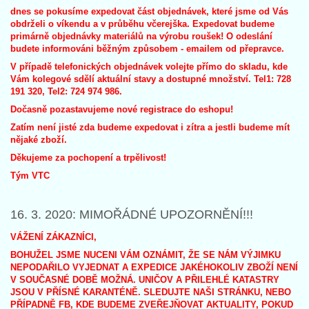
dnes se pokusíme expedovat část objednávek, které jsme od Vás
obdrželi o víkendu a v průběhu včerejška. Expedovat budeme
primárně objednávky materiálů na výrobu roušek!
O odeslání
budete informováni běžným způsobem - emailem od přepravce.
V případě telefonických objednávek volejte přímo do skladu, kde
Vám kolegové sdělí aktuální stavy a dostupné množství. Tel1: 728
191 320, Tel2: 724 974 986.
Dočasně pozastavujeme nové registrace do eshopu!
Zatím není jisté zda budeme expedovat i zítra a jestli budeme mít
nějaké zboží.
Děkujeme za pochopení a trpělivost!
Tým VTC
16. 3. 2020: MIMOŘÁDNÉ UPOZORNĚNÍ!!!
VÁŽENÍ ZÁKAZNÍCI,
BOHUŽEL JSME NUCENI VÁM OZNÁMIT, ŽE SE NÁM VÝJIMKU
NEPODAŘILO VYJEDNAT A EXPEDICE JAKÉHOKOLIV ZBOŽÍ NENÍ
V SOUČASNÉ DOBĚ MOŽNÁ. UNIČOV A PŘILEHLÉ KATASTRY
JSOU V PŘÍSNÉ KARANTÉNĚ. SLEDUJTE NAŠI STRÁNKU, NEBO
PŘÍPADNĚ FB, KDE BUDEME ZVEŘEJŇOVAT AKTUALITY, POKUD