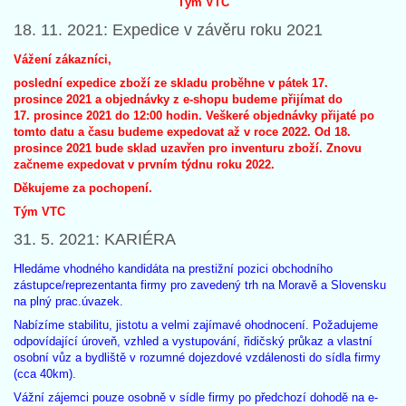
Tým VTC
18. 11. 2021: Expedice v závěru roku 2021
Vážení zákazníci,
poslední expedice zboží ze skladu proběhne v pátek 17.
prosince 2021 a objednávky z e-shopu budeme přijímat do
17. prosince 2021 do 12:00 hodin. Veškeré objednávky přijaté po
tomto datu a času budeme expedovat až v roce 2022. Od 18.
prosince 2021 bude sklad uzavřen pro inventuru zboží. Znovu
začneme expedovat v prvním týdnu roku 2022.
Děkujeme za pochopení.
Tým VTC
31. 5. 2021: KARIÉRA
Hledáme vhodného kandidáta na prestižní pozici obchodního
zástupce/reprezentanta firmy pro zavedený trh na Moravě a Slovensku
na plný prac.úvazek.
Nabízíme stabilitu, jistotu a velmi zajímavé ohodnocení. Požadujeme
odpovídající úroveň, vzhled a vystupování, řidičský průkaz a vlastní
osobní vůz a bydliště v rozumné dojezdové vzdálenosti do sídla firmy
(cca 40km).
Vážní zájemci pouze osobně v sídle firmy po předchozí dohodě na e-