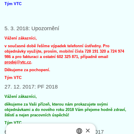
Tým VTC
5. 3. 2018: Upozornění
Vážení zákazníci,
v současné době řešíme výpadek telefonní ústředny. Pro
objednávky využijte, prosím, mobilní čísla 728 191 320 a 724 974
986 a pro fakturaci a ostatní 602 325 871, případně email
prodej@vtc.cz
.
Děkujeme za pochopení.
Tým VTC
27. 12. 2017: PF 2018
Vážení zákazníci,
děkujeme za Vaši přízeň, kterou nám prokazujete svými
objednávkami a do nového roku 2018 Vám přejeme hodně zdraví,
štěstí a nejen pracovních úspěchů!
Tým VTC
×
6. 12. 2017: Expedice v závěru roku 2017