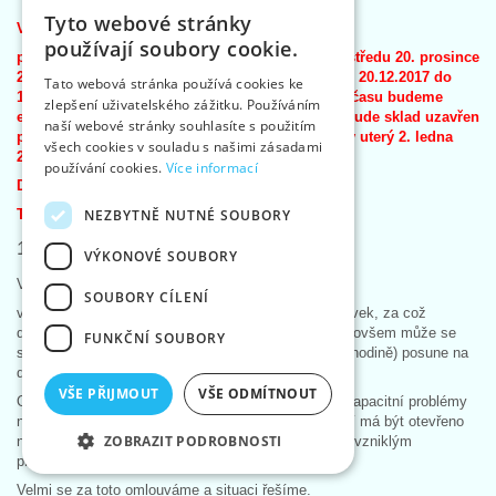
Tyto webové stránky
Vážení zákazníci,
CZECH
používají soubory cookie.
poslední expedice zboží ze skladu proběhne ve středu 20. prosince
SLOVAK
2017 a objednávky z e-shopu budeme přijímat do 20.12.2017 do
Tato webová stránka používá cookies ke
12:00 hodin. Objednávky přijaté po tomto datu a času budeme
zlepšení uživatelského zážitku. Používáním
ENGLISH
expedovat až v roce 2018. Od 21. prosince 2017 bude sklad uzavřen
naší webové stránky souhlasíte s použitím
pro inventuru zboží. Znovu začneme expedovat v uterý 2. ledna
GERMAN
všech cookies v souladu s našimi zásadami
2018.
používání cookies.
Více informací
Děkujeme za pochopení.
NEZBYTNĚ NUTNÉ SOUBORY
Tým VTC
16. 11. 2017: Opoždění zásilek
VÝKONOVÉ SOUBORY
Vážení zákazníci,
SOUBORY CÍLENÍ
v současné době evidujeme enormní nárůst objednávek, za což
děkujeme a snažíme se je vyřídit v obvyklém čase, ovšem může se
FUNKČNÍ SOUBORY
stát, že se vyřízení (zejména u objednávek po 13té hodině) posune na
další pracovní den.
VŠE PŘIJMOUT
VŠE ODMÍTNOUT
Obdobně je to u našeho přepravce Geis, který řeší kapacitní problémy
na centrálním překladišti, ovšem během několika dní má být otevřeno
ZOBRAZIT PODROBNOSTI
nové centrální překladiště a tím by se mělo zamezit vzniklým
problémům s jednodenním opožděným doručením.
Velmi se za toto omlouváme a situaci řešíme.