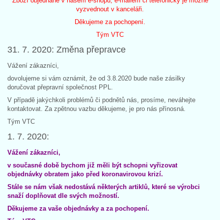
Zboží objednané v našem e-shopu, e-mailem či telefonicky je možné
vyzvednout v kanceláři.
Děkujeme za pochopení.
Tým VTC
31. 7. 2020: Změna přepravce
Vážení zákazníci,
dovolujeme si vám oznámit, že od 3.8.2020 bude naše zásilky
doručovat přepravní společnost PPL.
V případě jakýchkoli problémů či podnětů nás, prosíme, neváhejte
kontaktovat. Za zpětnou vazbu děkujeme, je pro nás přínosná.
Tým VTC
1. 7. 2020:
Vážení zákazníci,
v současné době bychom již měli být schopni vyřizovat
objednávky obratem jako před koronavirovou krizí.
Stále se nám však nedostává některých artiklů, které se výrobci
snaží doplňovat dle svých možností.
Děkujeme za vaše objednávky a za pochopení.