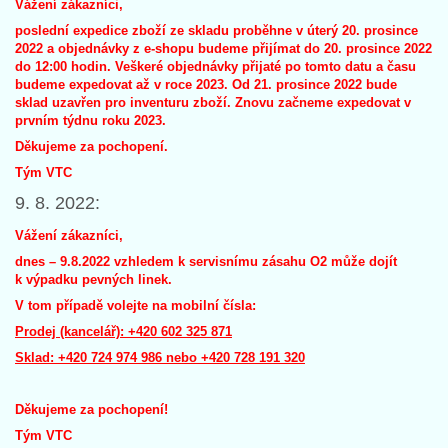
Vážení zákazníci,
poslední expedice zboží ze skladu proběhne v úterý 20. prosince
2022 a objednávky z e-shopu budeme přijímat do 20. prosince 2022
do 12:00 hodin. Veškeré objednávky přijaté po tomto datu a času
budeme expedovat až v roce 2023. Od 21. prosince 2022 bude
sklad uzavřen pro inventuru zboží. Znovu začneme expedovat v
prvním týdnu roku 2023.
Děkujeme za pochopení.
Tým VTC
9. 8. 2022:
Vážení zákazníci,
dnes – 9.8.2022 vzhledem k servisnímu zásahu O2 může dojít
k výpadku pevných linek.
V tom případě volejte na mobilní čísla:
Prodej (kancelář): +420 602 325 871
Sklad: +420 724 974 986 nebo +420 728 191 320
Děkujeme za pochopení!
Tým VTC