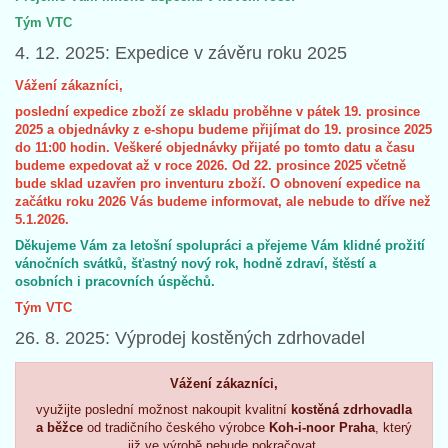
Tým VTC
4. 12. 2025: Expedice v závěru roku 2025
Vážení zákazníci,
poslední expedice zboží ze skladu proběhne v pátek 19. prosince
2025 a objednávky z e-shopu budeme přijímat do 19. prosince 2025
do 11:00 hodin. Veškeré objednávky přijaté po tomto datu a času
budeme expedovat až v roce 2026. Od 22. prosince 2025 včetně
bude sklad uzavřen pro inventuru zboží. O obnovení expedice na
začátku roku 2026 Vás budeme informovat, ale nebude to dříve než
5.1.2026.
Děkujeme Vám za letošní spolupráci a přejeme Vám klidné prožití
vánočních svátků, šťastný nový rok, hodně zdraví, štěstí a
osobních i pracovních úspěchů.
Tým VTC
26. 8. 2025: Výprodej kostěných zdrhovadel
Vážení zákazníci,
využijte poslední možnost nakoupit kvalitní
kostěná zdrhovadla
a běžce
od tradičního českého výrobce
Koh-i-noor Praha
, který
již ve výrobě nebude pokračovat.