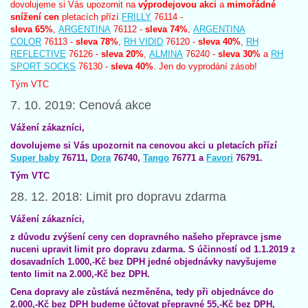
dovolujeme si Vás upozornit na
výprodejovou akci
a
mimořádné
snížení cen
pletacích přízí
FRILLY
76114 -
sleva
65%
,
ARGENTINA
76112 -
sleva
74%
,
ARGENTINA
COLOR
76113 -
sleva
78%
,
RH VIDID
76120 -
sleva 40%
,
RH
REFLECTIVE
76126 -
sleva
20%
,
ALMINA
76240 -
sleva
30%
a
RH
SPORT SOCKS
76130 -
sleva
40%
. Jen do vyprodání zásob!
Tým VTC
7. 10. 2019: Cenová akce
Vážení zákazníci,
dovolujeme si Vás upozornit na cenovou akci u pletacích přízí
Super baby
76711,
Dora
76740,
Tango
76771 a
Favori
76791.
Tým VTC
28. 12. 2018: Limit pro dopravu zdarma
Vážení zákazníci,
z důvodu zvýšení ceny cen dopravného našeho přepravce jsme
nuceni upravit limit pro dopravu zdarma. S účinností od 1.1.2019 z
dosavadních 1.000,-Kč bez DPH jedné objednávky navyšujeme
tento limit na 2.000,-Kč bez DPH.
Cena dopravy ale zůstává nezměněna, tedy při objednávce do
2.000,-Kč bez DPH budeme účtovat přepravné 55,-Kč bez DPH,