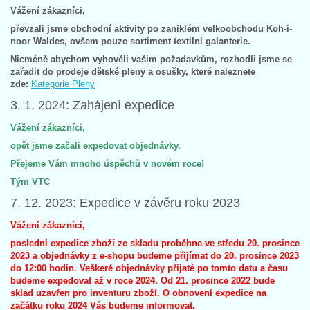
Vážení zákazníci,
převzali jsme obchodní aktivity po zaniklém velkoobchodu Koh-i-
noor Waldes, ovšem pouze sortiment textilní galanterie.
Nicméně abychom vyhověli vašim požadavkům, rozhodli jsme se
zařadit do prodeje dětské pleny a osušky, které naleznete
zde:
Kategorie Pleny
3. 1. 2024: Zahájení expedice
Vážení
zákazníci,
opět jsme začali expedovat objednávky.
Přejeme Vám mnoho úspěchů v novém roce!
Tým VTC
7. 12. 2023: Expedice v závěru roku 2023
Vážení zákazníci,
poslední expedice zboží ze skladu proběhne ve středu 20. prosince
2023 a objednávky z e-shopu budeme přijímat do 20. prosince 2023
do 12:00 hodin. Veškeré objednávky přijaté po tomto datu a času
budeme expedovat až v roce 2024. Od 21. prosince 2022 bude
sklad uzavřen pro inventuru zboží. O obnovení expedice na
začátku roku 2024 Vás budeme informovat.