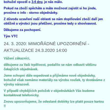
bohužel opozdí o
3-4 dny
, je nás málo.
Pokud na zboží spěcháte a máte možnost zajistit si ho jinde,
prosíme o info - storno objednávky.
Z důvodu uzavření naší oblasti se nám doplňování zboží daří jen
obtížně a výrobci jsou přetíženi, prosíme tedy o shovívavost.
Děkujeme za pochopení.
Tým VTC
24. 3. 2020: MIMOŘÁDNÉ UPOZORNĚNÍ -
AKTUALIZACE 24.3.2020 14:00
Vážení zákazníci,
děkujeme za Vaši trpělivost, podařilo se nám odbavit většinu
čekajících objednávek.
Jsme schopni dále expedovat a přijímáme nové objednávky,
bohužel však nemáme materiály na výrobu roušek, ty dostáváme z
výroby nárazově.
V případě chybějících položek v objednávkách Vás budeme
kontaktovat telefonicky.
Znovu upozorňujeme, že odeslané dobírky lze platit pouze kartou
!!