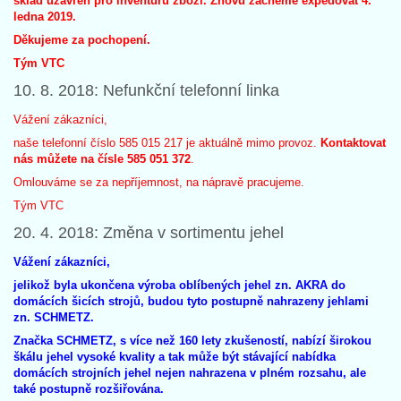
sklad uzavřen pro inventuru zboží. Znovu začneme expedovat 4.
ledna 2019.
Děkujeme za pochopení.
Tým VTC
10. 8. 2018: Nefunkční telefonní linka
Vážení zákazníci,
naše telefonní číslo 585 015 217 je aktuálně mimo provoz.
Kontaktovat
nás můžete na čísle 585 051 372
.
Omlouváme se za nepříjemnost, na nápravě pracujeme.
Tým VTC
20. 4. 2018: Změna v sortimentu jehel
Vážení zákazníci,
jelikož byla ukončena výroba oblíbených jehel zn. AKRA do
domácích šicích strojů, budou tyto postupně nahrazeny jehlami
zn. SCHMETZ.
Značka SCHMETZ, s více než 160 lety zkušeností, nabízí širokou
škálu jehel vysoké kvality a tak může být stávající nabídka
domácích strojních jehel nejen nahrazena v plném rozsahu, ale
také postupně rozšiřována.