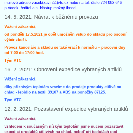
mailové adrese vacek(zavináč)vtc.cz nebo na tel. čísle 724 082 646 -
p.Vacek, ředitel a.s. Nástup možný ihned.
14. 5. 2021: Návrat k běžnému provozu
Vážení zákazníci,
od pondělí 17.5.2021 je opět umožněn vstup do skladu pro osobní
výběr zboží.
Provoz kanceláře a skladu se také vrací k normálu – pracovní dny
od 7:00 do 17:00 hod.
Tým VTC
16. 2. 2021: Obnovení expedice vybraných artiklů
Vážení zákazníci,
díky příznivým teplotám vracíme do prodeje produkty citlivé na
chlad - lepidlo na textil 39107 a ABS na ponožky 87125.
Tým VTC
12. 2. 2021: Pozastavení expedice vybraných artiklů
Vážení zákazníci,
vzhledem k současným nízkým teplotám jsme nuceni pozastavit
expedici produktů citlivých na chlad, neboť při teplotách pod