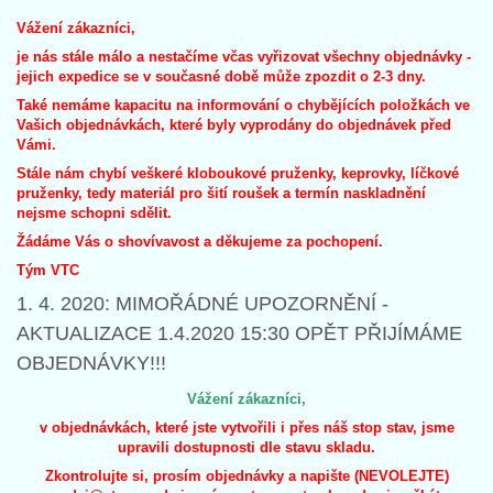
Vážení zákazníci,
je nás stále málo a nestačíme včas vyřizovat všechny objednávky -
jejich expedice se v současné době může zpozdit o 2-3 dny.
Také nemáme kapacitu na informování o chybějících položkách ve
Vašich objednávkách, které byly vyprodány do objednávek před
Vámi.
Stále nám chybí veškeré kloboukové pruženky, keprovky, líčkové
pruženky, tedy materiál pro šití roušek a termín naskladnění
nejsme schopni sdělit.
Žádáme Vás o shovívavost a děkujeme za pochopení.
Tým VTC
1. 4. 2020: MIMOŘÁDNÉ UPOZORNĚNÍ -
AKTUALIZACE 1.4.2020 15:30 OPĚT PŘIJÍMÁME
OBJEDNÁVKY!!!
Vážení zákazníci,
v objednávkách, které jste vytvořili i přes náš stop stav, jsme
upravili dostupnosti dle stavu skladu.
Zkontrolujte si, prosím objednávky a napište (NEVOLEJTE)