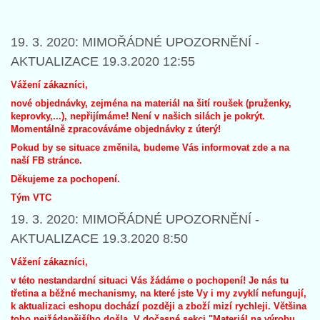
19. 3. 2020: MIMOŘÁDNÉ UPOZORNĚNÍ -
AKTUALIZACE 19.3.2020 12:55
Vážení zákazníci,
nové objednávky, zejména na materiál na šití roušek (pruženky,
keprovky,...), nepřijímáme! Není v našich silách je pokrýt.
Momentálně zpracováváme objednávky z úterý!
Pokud by se situace změnila, budeme Vás informovat zde a na
naší FB stránce.
Děkujeme za pochopení.
Tým VTC
19. 3. 2020: MIMOŘÁDNÉ UPOZORNĚNÍ -
AKTUALIZACE 19.3.2020 8:50
Vážení zákazníci,
v této nestandardní situaci Vás žádáme o pochopení! Je nás tu
třetina a běžné mechanismy, na které jste Vy i my zvyklí nefungují,
k aktualizaci eshopu dochází později a zboží mizí rychleji. Většina
toho nejžádanějšího došla. V dočasné sekci "Materiál na výrobu