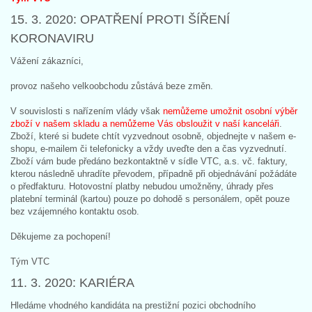
15. 3. 2020: OPATŘENÍ PROTI ŠÍŘENÍ
KORONAVIRU
Vážení zákazníci,
provoz našeho velkoobchodu zůstává beze změn.
V souvislosti s nařízením vlády však
nemůžeme umožnit osobní výběr
zboží v našem skladu a nemůžeme Vás obsloužit v naší kanceláři
.
Zboží, které si budete chtít vyzvednout osobně, objednejte v našem e-
shopu, e-mailem či telefonicky a vždy uveďte den a čas vyzvednutí.
Zboží vám bude předáno bezkontaktně v sídle VTC, a.s. vč. faktury,
kterou následně uhradíte převodem, případně při objednávání požádáte
o předfakturu. Hotovostní platby nebudou umožněny, úhrady přes
platební terminál (kartou) pouze po dohodě s personálem, opět pouze
bez vzájemného kontaktu osob.
Děkujeme za pochopení!
Tým VTC
11. 3. 2020: KARIÉRA
Hledáme vhodného kandidáta na prestižní pozici obchodního