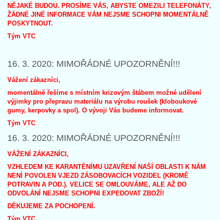
NĚJAKÉ BUDOU. PROSÍME VÁS, ABYSTE OMEZILI TELEFONÁTY,
ŽÁDNÉ JINÉ INFORMACE VÁM NEJSME SCHOPNI MOMENTÁLNĚ
POSKYTNOUT.
Tým VTC
16. 3. 2020: MIMOŘÁDNÉ UPOZORNĚNÍ!!!
Vážení zákazníci,
momentálně řešíme s místním krizovým štábem možné udělení
výjimky pro přepravu materiálu na výrobu roušek (kloboukové
gumy, kerpovky a spol). O vývoji Vás budeme informovat.
Tým VTC
16. 3. 2020: MIMOŘÁDNÉ UPOZORNĚNÍ!!!
VÁŽENÍ ZÁKAZNÍCI,
VZHLEDEM KE KARANTÉNÍMU UZAVŘENÍ NAŠÍ OBLASTI K NÁM
NENÍ POVOLEN VJEZD ZÁSOBOVACÍCH VOZIDEL (KROMĚ
POTRAVIN A POD.). VELICE SE OMLOUVÁME, ALE AŽ DO
ODVOLÁNÍ NEJSME SCHOPNI EXPEDOVAT ZBOŽÍ!
DĚKUJEME ZA POCHOPENÍ.
Tým VTC