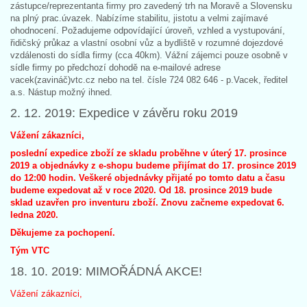
zástupce/reprezentanta firmy pro zavedený trh na Moravě a Slovensku
na plný prac.úvazek. Nabízíme stabilitu, jistotu a velmi zajímavé
ohodnocení. Požadujeme odpovídající úroveň, vzhled a vystupování,
řidičský průkaz a vlastní osobní vůz a bydliště v rozumné dojezdové
vzdálenosti do sídla firmy (cca 40km). Vážní zájemci pouze osobně v
sídle firmy po předchozí dohodě na e-mailové adrese
vacek(zavináč)vtc.cz nebo na tel. čísle 724 082 646 - p.Vacek, ředitel
a.s. Nástup možný ihned.
2. 12. 2019: Expedice v závěru roku 2019
Vážení zákazníci,
poslední expedice zboží ze skladu proběhne v úterý 17. prosince
2019 a objednávky z e-shopu budeme přijímat do 17. prosince 2019
do 12:00 hodin. Veškeré objednávky přijaté po tomto datu a času
budeme expedovat až v roce 2020. Od 18. prosince 2019 bude
sklad uzavřen pro inventuru zboží. Znovu začneme expedovat 6.
ledna 2020.
Děkujeme za pochopení.
Tým VTC
18. 10. 2019: MIMOŘÁDNÁ AKCE!
Vážení zákazníci,