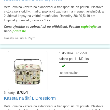
Větší oválná kazeta na skladování a transport šicích potřeb. Plastová
vložka se 7 oddíly, madlo, praktické zapínání na magnet, jehelníček a
2 látkové kapsy na vnitřní straně víka. Rozměry 30x20,5x19 cm.
Filipínský výrobek, cena za 1 ks.
Cena výrobku se zobrazí až po přihlášení. Prosím
registrujte
se
nebo
přihlaste
.
Kazety na šití
>
Prym
číslo zboží:
612250
baleno po:
1
MJ:
ks
-
nedefinována
87054
č. karty:
Kazeta na šití L Dressform
Větší oválná kazeta na skladování a transport šicích potřeb. Plastová