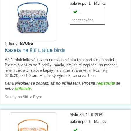
baleno po:
1
MJ:
ks
-
nedefinována
87086
č. karty:
Kazeta na šití L Blue birds
Větší obdélníková kazeta na skladování a transport šicích potřeb.
Plastová vložka se 7 oddíly, madlo, praktické zapínání na magnet,
jehelníček a 2 látkové kapsy na vnitřní straně víka. Rozměry
32,0x20,5x21,0 cm. Filipínský výrobek, cena za 1 ks.
Cena výrobku se zobrazí až po přihlášení. Prosím
registrujte
se
nebo
přihlaste
.
Kazety na šití
>
Prym
číslo zboží:
612069
baleno po:
1
MJ:
ks
-