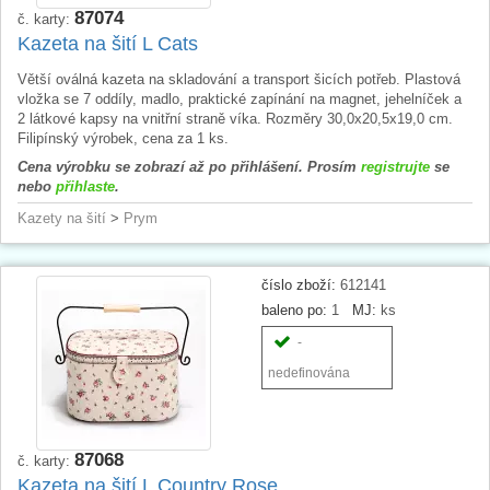
87074
č. karty:
Kazeta na šití L Cats
Větší oválná kazeta na skladování a transport šicích potřeb. Plastová
vložka se 7 oddíly, madlo, praktické zapínání na magnet, jehelníček a
2 látkové kapsy na vnitřní straně víka. Rozměry 30,0x20,5x19,0 cm.
Filipínský výrobek, cena za 1 ks.
Cena výrobku se zobrazí až po přihlášení. Prosím
registrujte
se
nebo
přihlaste
.
Kazety na šití
>
Prym
číslo zboží:
612141
baleno po:
1
MJ:
ks
-
nedefinována
87068
č. karty:
Kazeta na šití L Country Rose