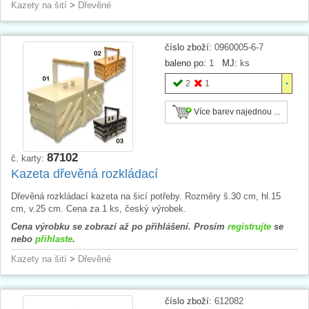
Kazety na šití
>
Dřevěné
číslo zboží:
0960005-6-7
baleno po:
1
MJ:
ks
2
1
Více barev najednou ...
87102
č. karty:
Kazeta dřevěná rozkládací
Dřevěná rozkládací kazeta na šicí potřeby. Rozměry š.30 cm, hl.15
cm, v.25 cm. Cena za 1 ks, český výrobek.
Cena výrobku se zobrazí až po přihlášení. Prosím
registrujte
se
nebo
přihlaste
.
Kazety na šití
>
Dřevěné
číslo zboží:
612082