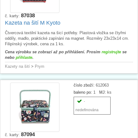
87038
č. karty:
Kazeta na šití M Kyoto
Čtvercová textilní kazeta na šicí potřeby. Plastová vložka se čtyřmi
oddíly, madlo, praktické zapínání na magnet. Rozměry 23x23x14 cm.
Filipínský výrobek, cena za 1 ks.
Cena výrobku se zobrazí až po přihlášení. Prosím
registrujte
se
nebo
přihlaste
.
Kazety na šití
>
Prym
číslo zboží:
612063
baleno po:
1
MJ:
ks
-
nedefinována
87094
č. karty: