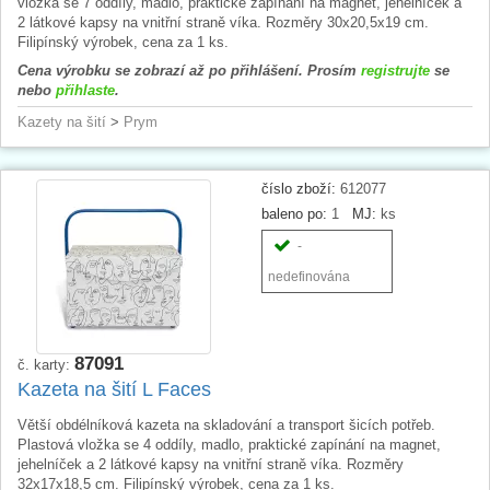
vložka se 7 oddíly, madlo, praktické zapínání na magnet, jehelníček a
2 látkové kapsy na vnitřní straně víka. Rozměry 30x20,5x19 cm.
Filipínský výrobek, cena za 1 ks.
Cena výrobku se zobrazí až po přihlášení. Prosím
registrujte
se
nebo
přihlaste
.
Kazety na šití
>
Prym
číslo zboží:
612077
baleno po:
1
MJ:
ks
-
nedefinována
87091
č. karty:
Kazeta na šití L Faces
Větší obdélníková kazeta na skladování a transport šicích potřeb.
Plastová vložka se 4 oddíly, madlo, praktické zapínání na magnet,
jehelníček a 2 látkové kapsy na vnitřní straně víka. Rozměry
32x17x18,5 cm. Filipínský výrobek, cena za 1 ks.