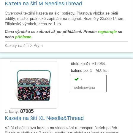
Kazeta na šití M Needle&Thread
Čtvercová textilní kazeta na šicí potřeby. Plastová vložka se pětii
oddíly, madlo, praktické zapínání na magnet. Rozměry 23x23x14 cm.
Filipínský výrobek, cena za 1 ks.
Cena výrobku se zobrazí až po přihlášení. Prosím
registrujte
se
nebo
přihlaste
.
Kazety na šití
>
Prym
číslo zboží:
612064
baleno po:
1
MJ:
ks
-
nedefinována
87085
č. karty:
Kazeta na šití XL Needle&Thread
Větší obdélníková kazeta na skladování a transport šicích potřeb.