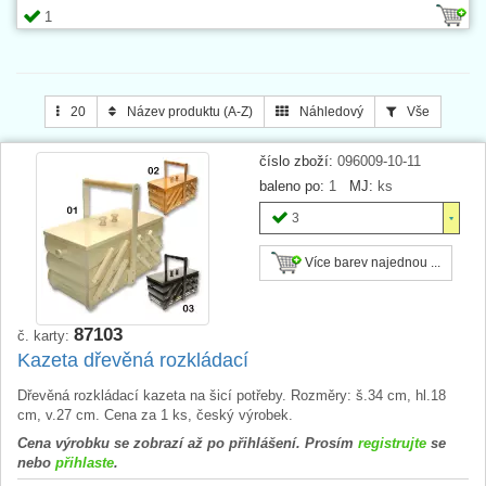
1
20
Název produktu (A-Z)
Náhledový
Vše
číslo zboží:
096009-10-11
baleno po:
1
MJ:
ks
3
Více barev najednou ...
87103
č. karty:
Kazeta dřevěná rozkládací
Dřevěná rozkládací kazeta na šicí potřeby. Rozměry: š.34 cm, hl.18
cm, v.27 cm. Cena za 1 ks, český výrobek.
Cena výrobku se zobrazí až po přihlášení. Prosím
registrujte
se
nebo
přihlaste
.