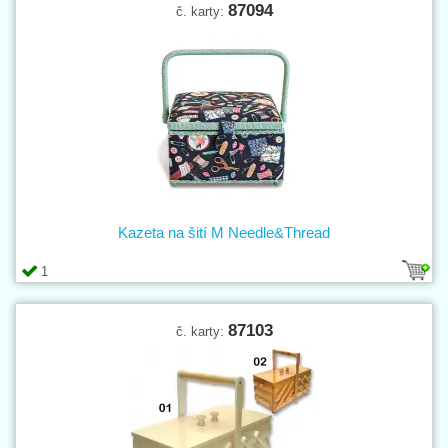
87094
č. karty:
Kazeta na šití M Needle&Thread
1
87103
č. karty: