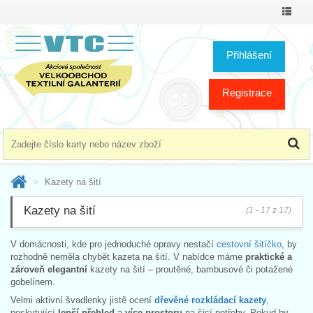
Přepno
menu
Přihlášení
Registrace
Kazety na šití
Kazety na šití
(1 - 17 z 17)
V domácnosti, kde pro jednoduché opravy nestačí
cestovní šitíčko
, by
rozhodně neměla chybět kazeta na šití. V nabídce máme
praktické a
zároveň elegantní
kazety na šití – proutěné, bambusové či potažené
gobelínem.
Velmi aktivní švadlenky jistě ocení
dřevěné rozkládací kazety
,
poskytující
lepší přehled
a
více prostoru
na šicí potřeby. Pokud by