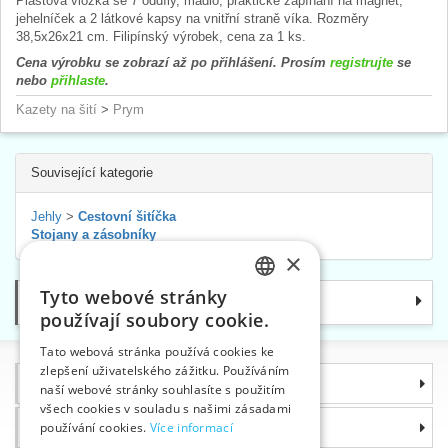
Plastová vložka se 7 oddíly, madlo, praktické zapínání na magnet,
jehelníček a 2 látkové kapsy na vnitřní straně víka. Rozměry
38,5x26x21 cm. Filipínský výrobek, cena za 1 ks.
Cena výrobku se zobrazí až po přihlášení. Prosím
registrujte
se
nebo
přihlaste
.
Kazety na šití
>
Prym
Související kategorie
Jehly
>
Cestovní šitíčka
Stojany a zásobníky
×
Tyto webové stránky
Kategorie
CZECH
používají soubory cookie.
SLOVAK
Tato webová stránka používá cookies ke
zlepšení uživatelského zážitku. Používáním
ENGLISH
Informace
naší webové stránky souhlasíte s použitím
GERMAN
všech cookies v souladu s našimi zásadami
Proč si zvolit právě nás
používání cookies.
Více informací