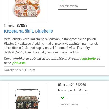
nedefinována
87088
č. karty:
Kazeta na šití L Bluebells
Větší obdélníková kazeta na skladování a transport šicích potřeb.
Plastová vložka se 7 oddíly, madlo, praktické zapínání na magnet,
jehelníček a 2 látkové kapsy na vnitřní straně víka. Rozměry
32,0x20,5x21,0 cm. Filipínský výrobek, cena za 1 ks.
Cena výrobku se zobrazí až po přihlášení. Prosím
registrujte
se
nebo
přihlaste
.
Kazety na šití
>
Prym
číslo zboží:
612066
baleno po:
1
MJ:
ks
-
nedefinována