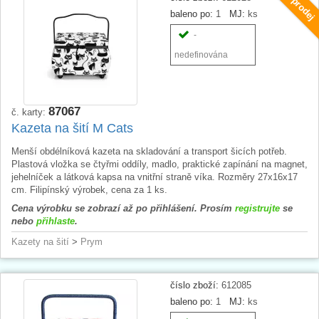
Doprodej
baleno po:
1
MJ:
ks
-
nedefinována
87067
č. karty:
Kazeta na šití M Cats
Menší obdélníková kazeta na skladování a transport šicích potřeb.
Plastová vložka se čtyřmi oddíly, madlo, praktické zapínání na magnet,
jehelníček a látková kapsa na vnitřní straně víka. Rozměry 27x16x17
cm. Filipínský výrobek, cena za 1 ks.
Cena výrobku se zobrazí až po přihlášení. Prosím
registrujte
se
nebo
přihlaste
.
Kazety na šití
>
Prym
číslo zboží:
612085
baleno po:
1
MJ:
ks