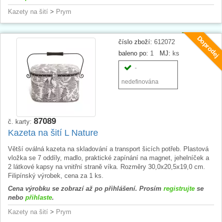
Kazety na šití
>
Prym
Doprodej
číslo zboží:
612072
baleno po:
1
MJ:
ks
-
nedefinována
87089
č. karty:
Kazeta na šití L Nature
Větší oválná kazeta na skladování a transport šicích potřeb. Plastová
vložka se 7 oddíly, madlo, praktické zapínání na magnet, jehelníček a
2 látkové kapsy na vnitřní straně víka. Rozměry 30,0x20,5x19,0 cm.
Filipínský výrobek, cena za 1 ks.
Cena výrobku se zobrazí až po přihlášení. Prosím
registrujte
se
nebo
přihlaste
.
Kazety na šití
>
Prym