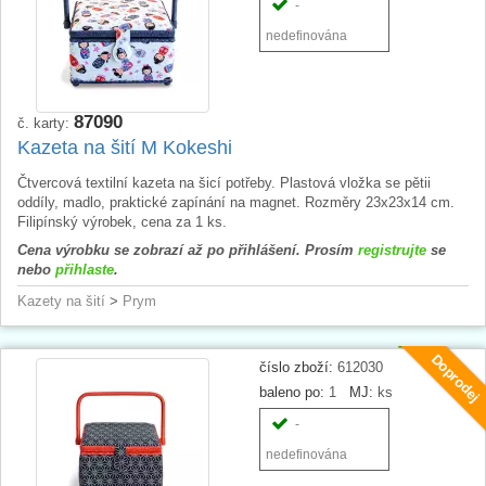
-
nedefinována
87090
č. karty:
Kazeta na šití M Kokeshi
Čtvercová textilní kazeta na šicí potřeby. Plastová vložka se pětii
oddíly, madlo, praktické zapínání na magnet. Rozměry 23x23x14 cm.
Filipínský výrobek, cena za 1 ks.
Cena výrobku se zobrazí až po přihlášení. Prosím
registrujte
se
nebo
přihlaste
.
Kazety na šití
>
Prym
Doprodej
číslo zboží:
612030
baleno po:
1
MJ:
ks
-
nedefinována