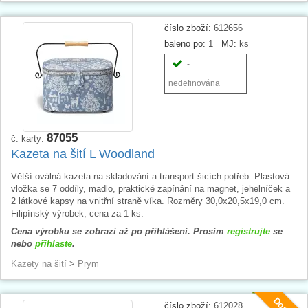
číslo zboží:
612656
baleno po:
1
MJ:
ks
-
nedefinována
87055
č. karty:
Kazeta na šití L Woodland
Větší oválná kazeta na skladování a transport šicích potřeb. Plastová
vložka se 7 oddíly, madlo, praktické zapínání na magnet, jehelníček a
2 látkové kapsy na vnitřní straně víka. Rozměry 30,0x20,5x19,0 cm.
Filipínský výrobek, cena za 1 ks.
Cena výrobku se zobrazí až po přihlášení. Prosím
registrujte
se
nebo
přihlaste
.
Kazety na šití
>
Prym
číslo zboží:
612028