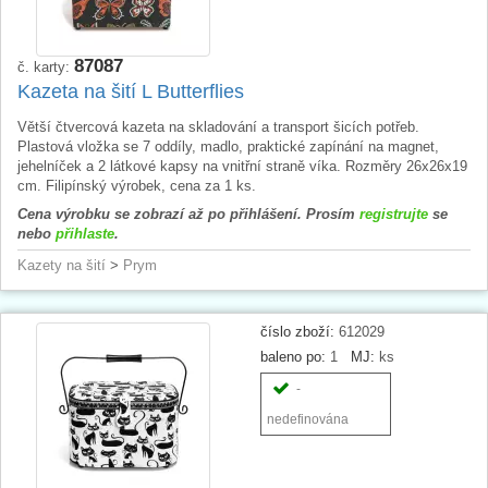
87087
č. karty:
Kazeta na šití L Butterflies
Větší čtvercová kazeta na skladování a transport šicích potřeb.
Plastová vložka se 7 oddíly, madlo, praktické zapínání na magnet,
jehelníček a 2 látkové kapsy na vnitřní straně víka. Rozměry 26x26x19
cm. Filipínský výrobek, cena za 1 ks.
Cena výrobku se zobrazí až po přihlášení. Prosím
registrujte
se
nebo
přihlaste
.
Kazety na šití
>
Prym
číslo zboží:
612029
baleno po:
1
MJ:
ks
-
nedefinována