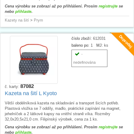
Cena výrobku se zobrazí až po přihlášení. Prosím
registrujte
se
nebo
přihlaste
.
Kazety na šití
>
Prym
Doprodej
číslo zboží:
612031
baleno po:
1
MJ:
ks
-
nedefinována
87082
č. karty:
Kazeta na šití L Kyoto
Větší obdélníková kazeta na skladování a transport šicích potřeb.
Plastová vložka se 7 oddíly, madlo, praktické zapínání na magnet,
jehelníček a 2 látkové kapsy na vnitřní straně víka. Rozměry
32,0x20,5x21,0 cm. Filipínský výrobek, cena za 1 ks.
Cena výrobku se zobrazí až po přihlášení. Prosím
registrujte
se
nebo
přihlaste
.