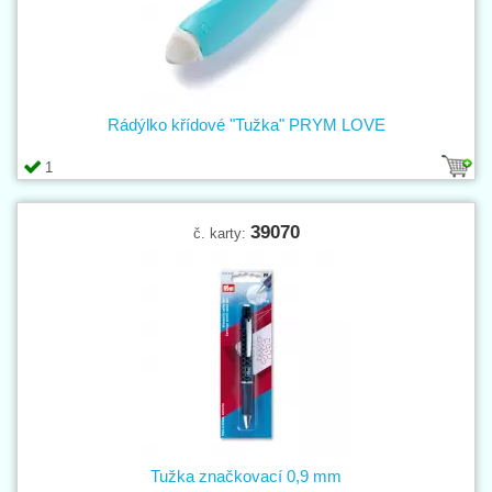
Rádýlko křídové "Tužka" PRYM LOVE
1
39070
č. karty:
Tužka značkovací 0,9 mm