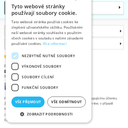
Tyto webové stránky
Kategorie
CZECH
používají soubory cookie.
SLOVAK
Tato webová stránka používá cookies ke
zlepšení uživatelského zážitku. Používáním
ENGLISH
Informace
naší webové stránky souhlasíte s použitím
GERMAN
všech cookies v souladu s našimi zásadami
Proč si zvolit právě nás
používání cookies.
Více informací
NEZBYTNĚ NUTNÉ SOUBORY
585 051 217
Plzeňská 868, 783 91 Uničov, Česká republika
VÝKONOVÉ SOUBORY
Položit dotaz
|
Nahlásit chybu
Máte problémy s přihlášením ?
SOUBORY CÍLENÍ
FUNKČNÍ SOUBORY
Podle zákona o evidenci tržeb je prodávající povinen vystavit kupujícímu účtenku.
VŠE PŘIJMOUT
VŠE ODMÍTNOUT
Zároveň je povinen zaevidovat přijatou tržbu u správce daně on-line; v případě
technického výpadku pak nejpozději do 48 hodin.
ZOBRAZIT PODROBNOSTI
©2026 Velkoobchod textilní galanterie VTC a.s., Uničov
Ceny se zobrazí po přihlášení.