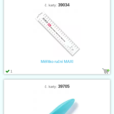
39034
č. karty:
Měřítko ruční MAXI
1
39705
č. karty: