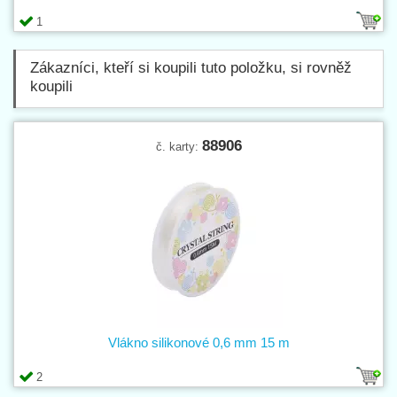
1
Zákazníci, kteří si koupili tuto položku, si rovněž
koupili
88906
č. karty:
Vlákno silikonové 0,6 mm 15 m
2