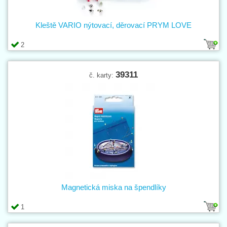
Kleště VARIO nýtovací, děrovací PRYM LOVE
2
39311
č. karty:
Magnetická miska na špendlíky
1