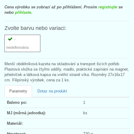
Cena výrobku se zobrazí až po přihlášení. Prosím
registrujte
se
nebo
přihlaste
.
Zvolte barvu nebo variaci:
-
nedefinována
Menší obdélníková kazeta na skladování a transport šicích potřeb.
Plastová vložka se čtyřmi oddíly, madlo, praktické zapínání na magnet,
jehelníček a látková kapsa na vnitřní straně víka. Rozměry 27x16x17
cm. Filipínský výrobek, cena za 1 ks.
Parametry
Dotaz na produkt
Baleno po:
1
MJ (měrná jednotka):
ks
Materiál:
Hmotnost:
720 g