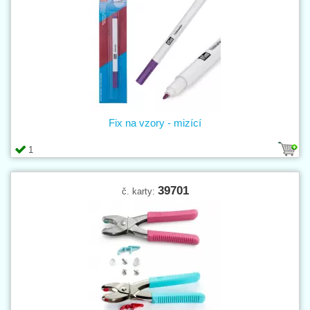
Fix na vzory - mizící
1
39701
č. karty: