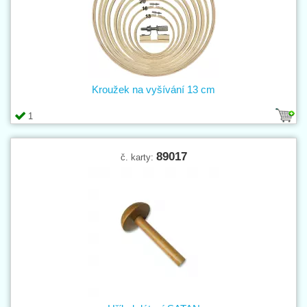
Kroužek na vyšívání 13 cm
1
89017
č. karty: