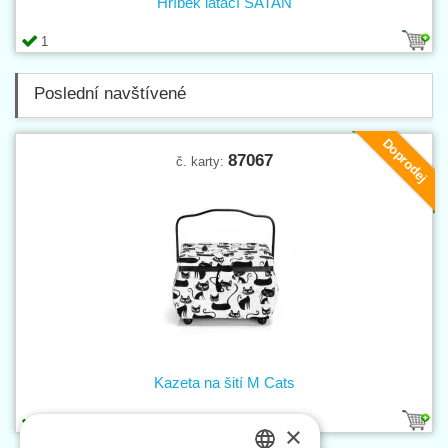
Hříbek látací SATAN
1
Poslední navštívené
Doprodej
87067
č. karty:
Kazeta na šití M Cats
1
×