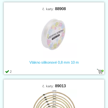
88908
č. karty:
Vlákno silikonové 0,8 mm 10 m
2
89013
č. karty: