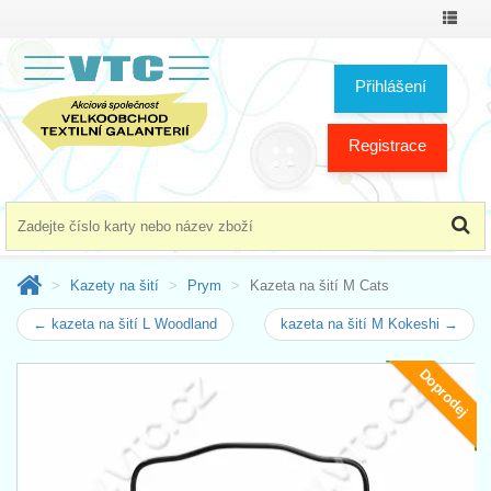
Přepno
menu
Přihlášení
Registrace
Kazety na šití
Prym
Kazeta na šití M Cats
← kazeta na šití L Woodland
kazeta na šití M Kokeshi →
Doprodej