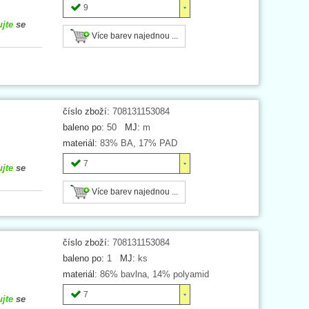
9
ujte
se
Více barev najednou ...
číslo zboží:
708131153084
baleno po:
50
MJ:
m
materiál:
83% BA, 17% PAD
7
ujte
se
Více barev najednou ...
číslo zboží:
708131153084
baleno po:
1
MJ:
ks
materiál:
86% bavlna, 14% polyamid
7
ujte
se