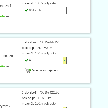
materiál:
100% polyester
ena za 1
001 - bílá
ujte
se
číslo zboží:
708157442154
baleno po:
25
MJ:
m
materiál:
100% polyester
, cena za
9
ujte
se
Více barev najednou ...
číslo zboží:
708157421156
baleno po:
1
MJ:
ks
materiál:
100% polyester
výrobek,