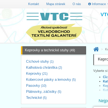
Kontakt
Mapa stránek
O nás
Informace
VTC
K
Keprovky a technické stuhy
(49)
Kepro
Cíchové stuhy
(1)
Kalhotová chránítka
(2)
Vyberte s
Keprovky
(21)
Cíc
Kobercové pásky a lemovky
(5)
Kal
Pasovky
(10)
Ke
Kob
Plátnovky, záčistky
(5)
Pa
Technické
(5)
Plá
Nejp
Tec