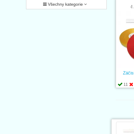
Všechny kategorie
č
Záči
11