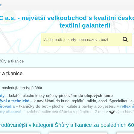
 a.s. - největší velkoobchod s kvalitní čes
textilní galanterií
ňůry a tkanice
 a tkanice
z následujících typů šňůr:
oty
– kulaté i ploché knoty určeny především
do olejových lamp
vní a technické
–
k navlékání
do bund, tepláků, mikin, apod. Specialitou je
rovadla
–
tkaničky do bot
– ploché i kulaté z bavlny a polyesteru +
reflexn
ry atlasové
– ozdobná
saténová šňůrka
s průměrem 2 mm v zářivých barv
ry kroucené
–
ozdobné kroucené
šňůry z bavlny a viskózy, které se
krásn
ry metalické-leonské
–
kroucené šňůry
ve
zlaté či stříbrné
barvě
rodávanější v kategorii Šňůry a tkanice za posledních 60
ry notářské
– spisové šňůrky,
trikolory
– na vázání úředních dokumentů
ěžové a roletové
–
žaluziová šňůra
o průměru
1,3 mm
a
zátěžové šňůry s