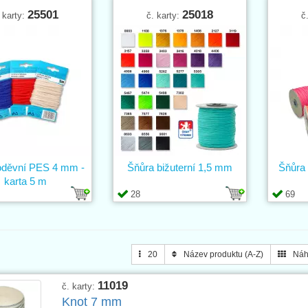
25501
25018
 karty:
č. karty:
č
oděvní PES 4 mm -
Šňůra bižuterní 1,5 mm
Šňůra
karta 5 m
28
69
20
Název produktu (A-Z)
Náh
11019
č. karty:
Knot 7 mm