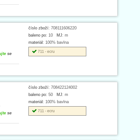
číslo zboží:
708111606220
baleno po:
10
MJ:
m
materiál:
100% bavlna
711 - ecru
ujte
se
číslo zboží:
708422124002
baleno po:
50
MJ:
m
materiál:
100% bavlna
.
711 - ecru
ujte
se