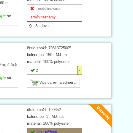
 60 m
- nedefinována
ujte
se
Termín neznámý
Sledovat
číslo zboží:
70813725005
baleno po:
150
MJ:
m
materiál:
100% polyester
 m, šíře 5
2
ujte
se
Více barev najednou ...
Doprodej
číslo zboží:
190352
baleno po:
1
MJ:
pár
materiál:
100% polyester
773 - béžová