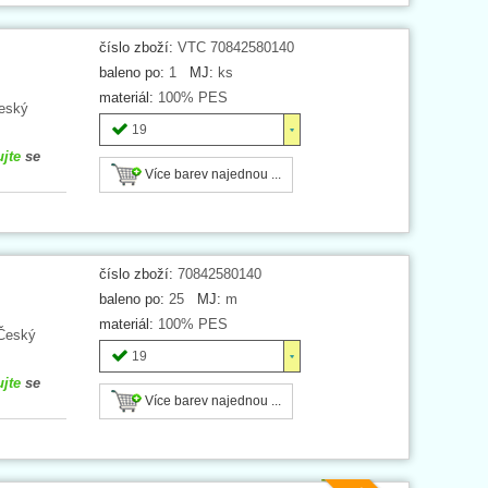
číslo zboží:
VTC 70842580140
baleno po:
1
MJ:
ks
materiál:
100% PES
Český
19
ujte
se
Více barev najednou ...
číslo zboží:
70842580140
baleno po:
25
MJ:
m
materiál:
100% PES
 Český
19
ujte
se
Více barev najednou ...