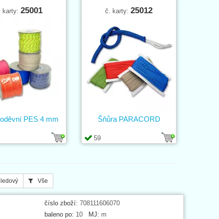
25001
25012
. karty:
č. karty:
 oděvní PES 4 mm
Šňůra PARACORD
59
ledový
Vše
číslo zboží:
708111606070
baleno po:
10
MJ:
m