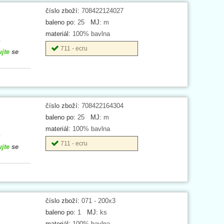
číslo zboží:
708422124027
baleno po:
25
MJ:
m
materiál:
100% bavlna
.
711 - ecru
ujte
se
číslo zboží:
708422164304
baleno po:
25
MJ:
m
materiál:
100% bavlna
.
711 - ecru
ujte
se
číslo zboží:
071 - 200x3
baleno po:
1
MJ:
ks
materiál:
100% bavlna