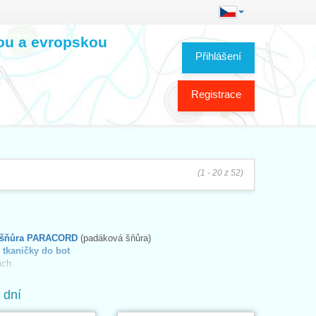
kou a evropskou
Přihlášení
Registrace
(1 - 20 z 52)
šňůra PARACORD
(padáková šňůra)
í tkaničky do bot
ách
ě lesknou
 dní
 olůvky
pro
zatížení konců záclon