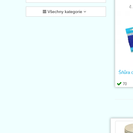
č.
Všechny kategorie
Šňůra 
70