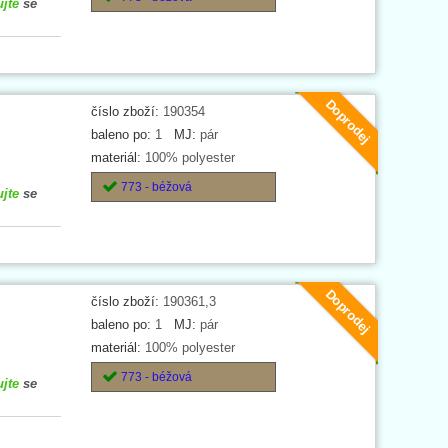
ujte
se
Doprodej
číslo zboží:
190354
baleno po:
1
MJ:
pár
materiál:
100% polyester
773 - béžová
ujte
se
Doprodej
číslo zboží:
190361,3
baleno po:
1
MJ:
pár
materiál:
100% polyester
773 - béžová
ujte
se