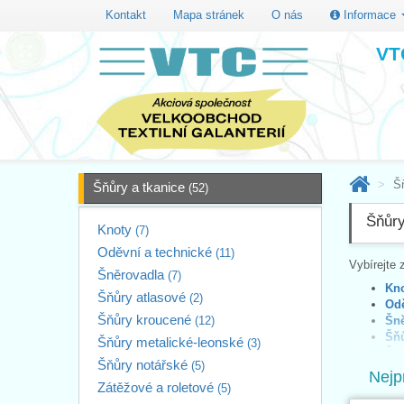
Kontakt
Mapa stránek
O nás
Informace
VTC
Š
Šňůry a tkanice
(52)
Šňůry
Knoty
(7)
Oděvní a technické
(11)
Vybírejte 
Šněrovadla
(7)
Kn
Šňůry atlasové
(2)
Odě
Šňůry kroucené
(12)
Šně
Šňů
Šňůry metalické-leonské
(3)
Šňů
Šňůry notářské
(5)
Šňů
Nejp
Šňů
Zátěžové a roletové
(5)
Zát