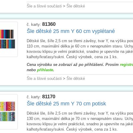
Šle a šlové součásti
>
Šle dětské
81360
č. karty:
Šle dětské 25 mm Y 60 cm vyplétané
Dětské šle, šíře 2,5 cm se třemi závěsy, tvar Y, na výšku po
110 cm, maximální délka je 60 cm v nenapnutém stavu. Uchy
kovovou klipsu je velmi praktické, snadno je upevníte na jaké
kalhoty/kraťasy/sukni. Český výrobek, cena za 1 ks.
Cena výrobku se zobrazí až po přihlášení. Prosím
registr
nebo
přihlaste
.
Šle a šlové součásti
>
Šle dětské
81170
č. karty:
Šle dětské 25 mm Y 70 cm potisk
Dětské šle, šíře 2,5 cm se třemi závěsy, tvar Y, na výšku po
130 cm, maximální délka je 70 cm v nenapnutém stavu. Uch
kovovou klipsu je velmi praktické, snadno je upevníte na jaké
kalhoty/kraťasy/sukni. Český výrobek, cena za 1 ks.