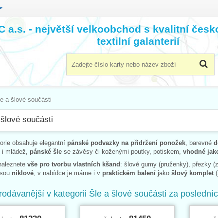
 a.s. - největší velkoobchod s kvalitní čes
textilní galanterií
e a šlové součásti
 šlové součásti
orie obsahuje elegantní
pánské podvazky na přidržení ponožek
, barevné
d
 i mládež,
pánské šle
se závěsy či koženými poutky, potiskem,
vhodné jak
naleznete
vše pro tvorbu vlastních kšand
: šlové gumy (pruženky), přezky (z
jsou
niklové
, v nabídce je máme i v
praktickém balení
jako
šlový komplet
(
rodávanější v kategorii Šle a šlové součásti za poslední