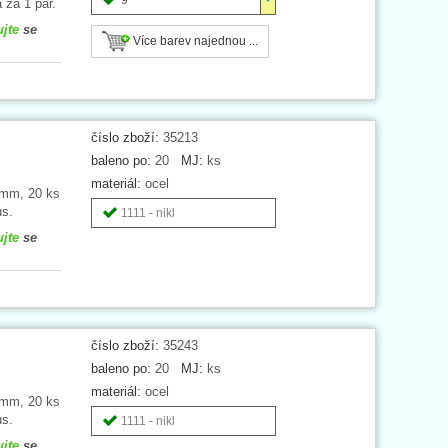
 za 1 pár.
ujte
se
Více barev najednou ...
číslo zboží:
35213
baleno po:
20
MJ:
ks
materiál:
ocel
0 mm, 20 ks
us.
1111 - nikl
ujte
se
číslo zboží:
35243
baleno po:
20
MJ:
ks
materiál:
ocel
4 mm, 20 ks
us.
1111 - nikl
ujte
se