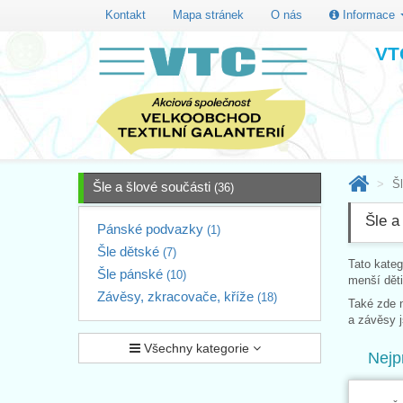
Kontakt
Mapa stránek
O nás
Informace
VTC
Šl
Šle a šlové součásti
(36)
Šle a
Pánské podvazky
(1)
Šle dětské
(7)
Tato kateg
Šle pánské
(10)
menší děti
Závěsy, zkracovače, kříže
(18)
Také zde 
a závěsy 
Všechny kategorie
Nejp