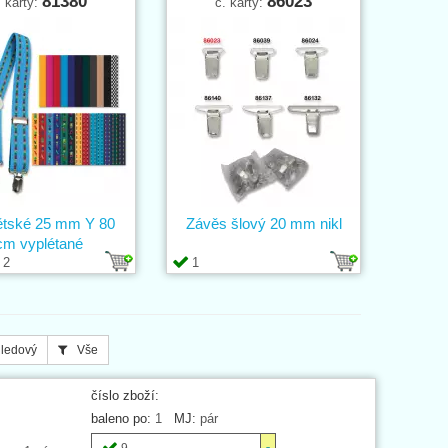
81380
86023
. karty:
č. karty:
ětské 25 mm Y 80
Závěs šlový 20 mm nikl
cm vyplétané
2
1
ledový
Vše
číslo zboží:
baleno po:
1
MJ:
pár
9