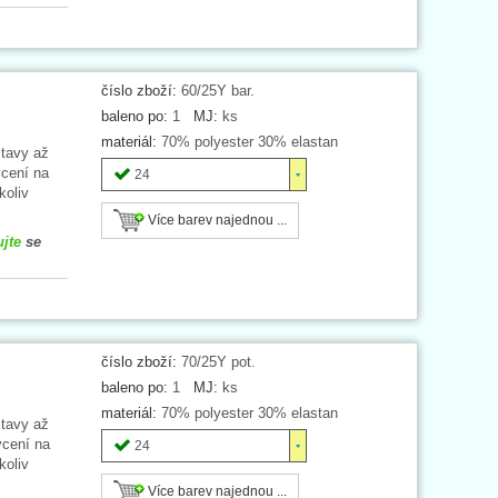
číslo zboží:
60/25Y bar.
baleno po:
1
MJ:
ks
materiál:
70% polyester 30% elastan
stavy až
cení na
24
koliv
Více barev najednou ...
ujte
se
číslo zboží:
70/25Y pot.
baleno po:
1
MJ:
ks
materiál:
70% polyester 30% elastan
stavy až
ycení na
24
koliv
Více barev najednou ...