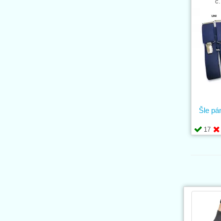
č.
Šle pá
17