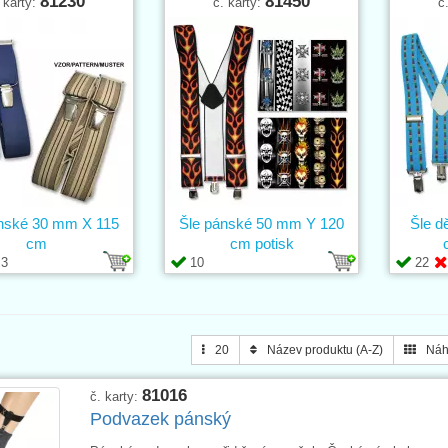
81230
81450
 karty:
č. karty:
č
nské 30 mm X 115
Šle pánské 50 mm Y 120
Šle d
cm
cm potisk
3
10
22
20
Název produktu (A-Z)
Náh
81016
č. karty:
Podvazek pánský