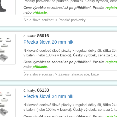
Pánský podvazek na přidržení ponožek. Český výrobek, cena
Cena výrobku se zobrazí až po přihlášení. Prosím
registr
nebo
přihlaste
.
Šle a šlové součásti
>
Pánské podvazky
86016
č. karty:
Přezka šlová 20 mm nikl
Niklované ocelové šlové přezky k regulaci délky šlí, šířka 2
v balení (nebo 100 ks v krabici). Český výrobek, cena za 1 k
Cena výrobku se zobrazí až po přihlášení. Prosím
registr
nebo
přihlaste
.
Šle a šlové součásti
>
Závěsy, zkracovače, kříže
86133
č. karty:
Přezka šlová 24 mm nikl
Niklované ocelové šlové přazky k regulaci délky šlí, šířka 2
v balení (nebo 100 ks v krabici). Český výrobek, cena za 1 k
Cena výrobku se zobrazí až po přihlášení. Prosím
registr