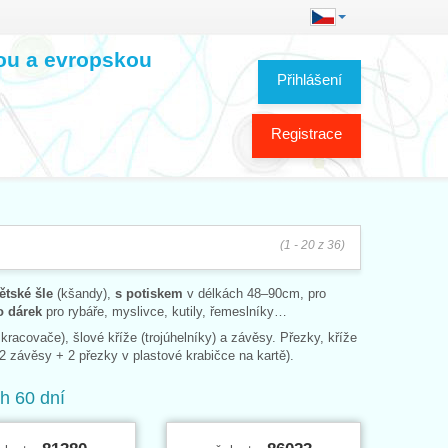
kou a evropskou
Přihlášení
Registrace
(1 - 20 z 36)
ětské šle
(kšandy),
s potiskem
v délkách 48–90cm, pro
o dárek
pro rybáře, myslivce, kutily, řemeslníky…
kracovače), šlové kříže (trojúhelníky) a závěsy. Přezky, kříže
2 závěsy + 2 přezky v plastové krabičce na kartě).
ch 60 dní