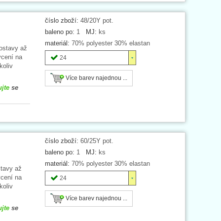
číslo zboží:
48/20Y pot.
baleno po:
1
MJ:
ks
materiál:
70% polyester 30% elastan
postavy až
ycení na
24
koliv
Více barev najednou ...
ujte
se
číslo zboží:
60/25Y pot.
baleno po:
1
MJ:
ks
materiál:
70% polyester 30% elastan
stavy až
cení na
24
koliv
Více barev najednou ...
ujte
se