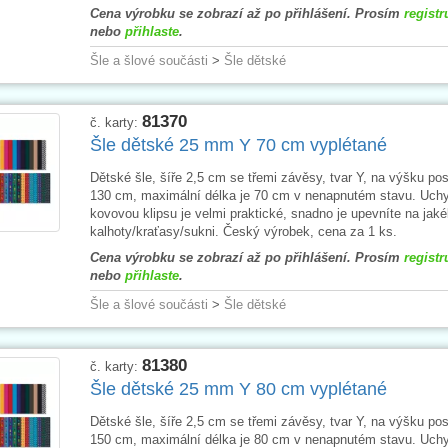
Cena výrobku se zobrazí až po přihlášení. Prosím
registr
nebo
přihlaste
.
Šle a šlové součásti
>
Šle dětské
81370
č. karty:
Šle dětské 25 mm Y 70 cm vyplétané
Dětské šle, šíře 2,5 cm se třemi závěsy, tvar Y, na výšku po
130 cm, maximální délka je 70 cm v nenapnutém stavu. Uch
kovovou klipsu je velmi praktické, snadno je upevníte na jaké
kalhoty/kraťasy/sukni. Český výrobek, cena za 1 ks.
Cena výrobku se zobrazí až po přihlášení. Prosím
registr
nebo
přihlaste
.
Šle a šlové součásti
>
Šle dětské
81380
č. karty:
Šle dětské 25 mm Y 80 cm vyplétané
Dětské šle, šíře 2,5 cm se třemi závěsy, tvar Y, na výšku po
150 cm, maximální délka je 80 cm v nenapnutém stavu. Uch