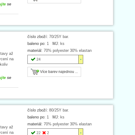
ujte
se
číslo zboží:
70/25Y bar.
baleno po:
1
MJ:
ks
materiál:
70% polyester 30% elastan
stavy až
ycení na
24
koliv
Více barev najednou ...
ujte
se
číslo zboží:
80/25Y bar.
baleno po:
1
MJ:
ks
materiál:
70% polyester 30% elastan
stavy až
ycení na
22
2