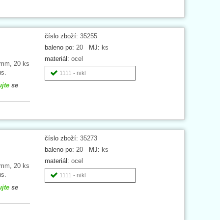
číslo zboží:
35255
baleno po:
20
MJ:
ks
materiál:
ocel
0 mm, 20 ks
us.
1111 - nikl
ujte
se
číslo zboží:
35273
baleno po:
20
MJ:
ks
materiál:
ocel
0 mm, 20 ks
us.
1111 - nikl
ujte
se