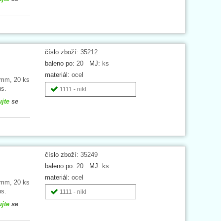
číslo zboží:
35212
baleno po:
20
MJ:
ks
materiál:
ocel
0 mm, 20 ks
us.
1111 - nikl
ujte
se
číslo zboží:
35249
baleno po:
20
MJ:
ks
materiál:
ocel
6 mm, 20 ks
us.
1111 - nikl
ujte
se