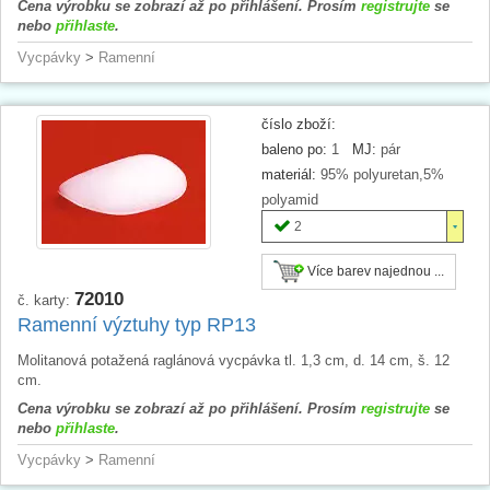
Cena výrobku se zobrazí až po přihlášení. Prosím
registrujte
se
nebo
přihlaste
.
Vycpávky
>
Ramenní
číslo zboží:
baleno po:
1
MJ:
pár
materiál:
95% polyuretan,5%
polyamid
2
Více barev najednou ...
72010
č. karty:
Ramenní výztuhy typ RP13
Molitanová potažená raglánová vycpávka tl. 1,3 cm, d. 14 cm, š. 12
cm.
Cena výrobku se zobrazí až po přihlášení. Prosím
registrujte
se
nebo
přihlaste
.
Vycpávky
>
Ramenní