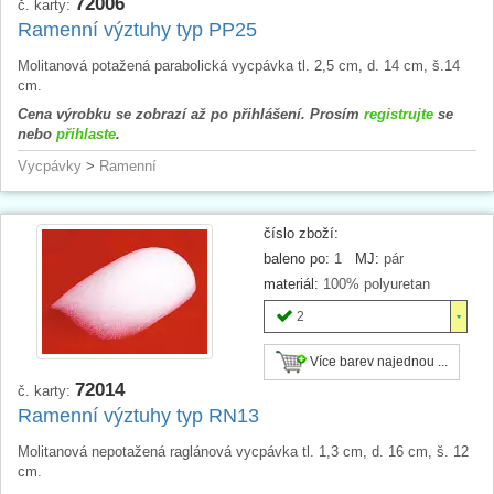
72006
č. karty:
Ramenní výztuhy typ PP25
Molitanová potažená parabolická vycpávka tl. 2,5 cm, d. 14 cm, š.14
cm.
Cena výrobku se zobrazí až po přihlášení. Prosím
registrujte
se
nebo
přihlaste
.
Vycpávky
>
Ramenní
číslo zboží:
baleno po:
1
MJ:
pár
materiál:
100% polyuretan
2
Více barev najednou ...
72014
č. karty:
Ramenní výztuhy typ RN13
Molitanová nepotažená raglánová vycpávka tl. 1,3 cm, d. 16 cm, š. 12
cm.