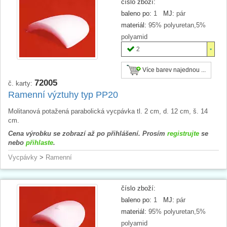
číslo zboží:
baleno po:
1
MJ:
pár
materiál:
95% polyuretan,5%
polyamid
2
Více barev najednou ...
72005
č. karty:
Ramenní výztuhy typ PP20
Molitanová potažená parabolická vycpávka tl. 2 cm, d. 12 cm, š. 14
cm.
Cena výrobku se zobrazí až po přihlášení. Prosím
registrujte
se
nebo
přihlaste
.
Vycpávky
>
Ramenní
číslo zboží:
baleno po:
1
MJ:
pár
materiál:
95% polyuretan,5%
polyamid