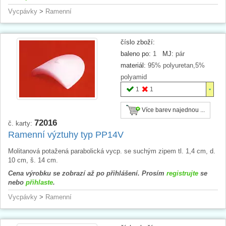
Vycpávky
>
Ramenní
číslo zboží:
baleno po:
1
MJ:
pár
materiál:
95% polyuretan,5%
polyamid
1
1
Více barev najednou ...
72016
č. karty:
Ramenní výztuhy typ PP14V
Molitanová potažená parabolická vycp. se suchým zipem tl. 1,4 cm, d.
10 cm, š. 14 cm.
Cena výrobku se zobrazí až po přihlášení. Prosím
registrujte
se
nebo
přihlaste
.
Vycpávky
>
Ramenní