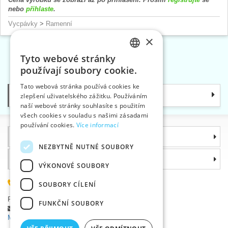
nebo
přihlaste
.
Vycpávky
>
Ramenní
×
Tyto webové stránky
CZECH
«
1
2
»
používají soubory cookie.
SLOVAK
Tato webová stránka používá cookies ke
Kategorie
zlepšení uživatelského zážitku. Používáním
ENGLISH
naší webové stránky souhlasíte s použitím
GERMAN
všech cookies v souladu s našimi zásadami
používání cookies.
Více informací
Informace
NEZBYTNĚ NUTNÉ SOUBORY
Proč si zvolit právě nás
VÝKONOVÉ SOUBORY
585 051 217
SOUBORY CÍLENÍ
Plzeňská 868, 783 91 Uničov, Česká republika
FUNKČNÍ SOUBORY
Položit dotaz
|
Nahlásit chybu
Máte problémy s přihlášením ?