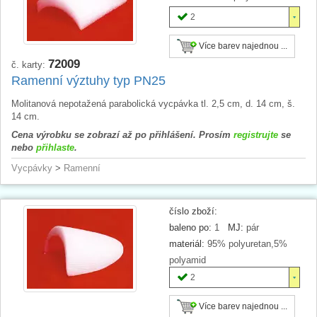
2
Více barev najednou ...
72009
č. karty:
Ramenní výztuhy typ PN25
Molitanová nepotažená parabolická vycpávka tl. 2,5 cm, d. 14 cm, š.
14 cm.
Cena výrobku se zobrazí až po přihlášení. Prosím
registrujte
se
nebo
přihlaste
.
Vycpávky
>
Ramenní
číslo zboží:
baleno po:
1
MJ:
pár
materiál:
95% polyuretan,5%
polyamid
2
Více barev najednou ...