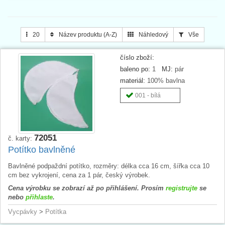
20
Název produktu (A-Z)
Náhledový
Vše
číslo zboží:
baleno po:
1
MJ:
pár
materiál:
100% bavlna
001 - bílá
72051
č. karty:
Potítko bavlněné
Bavlněné podpaždní potítko, rozměry: délka cca 16 cm, šířka cca 10
cm bez vykrojení, cena za 1 pár, český výrobek.
Cena výrobku se zobrazí až po přihlášení. Prosím
registrujte
se
nebo
přihlaste
.
Vycpávky
>
Potítka