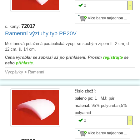
2
Více barev najednou ...
72017
č. karty:
Ramenní výztuhy typ PP20V
Molitanová potažená parabolická vycp. se suchým zipem tl. 2 cm, d.
12 cm, š. 14 cm.
Cena výrobku se zobrazí až po přihlášení. Prosím
registrujte
se
nebo
přihlaste
.
Vycpávky
>
Ramenní
číslo zboží:
baleno po:
1
MJ:
pár
materiál:
95% polyuretan,5%
polyamid
2
Více barev najednou ...