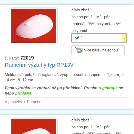
číslo zboží:
baleno po:
1
MJ:
pár
materiál:
95% polyuretan,5%
polyamid
2
Více barev najednou ...
72019
č. karty:
Ramenní výztuhy typ RP13V
Molitanová potažená raglánová vycp. se suchým zipem tl. 1,3 cm, d.
14 cm, š. 12 cm.
Cena výrobku se zobrazí až po přihlášení. Prosím
registrujte
se
nebo
přihlaste
.
Vycpávky
>
Ramenní
číslo zboží:
baleno po:
1
MJ:
pár
materiál:
95% polyuretan,5%