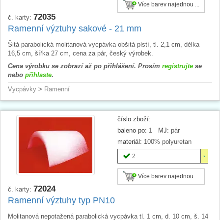
Více barev najednou ...
72035
č. karty:
Ramenní výztuhy sakové - 21 mm
Šitá parabolická molitanová vycpávka obšitá plstí, tl. 2,1 cm, délka
16,5 cm, šířka 27 cm, cena za pár, český výrobek.
Cena výrobku se zobrazí až po přihlášení. Prosím
registrujte
se
nebo
přihlaste
.
Vycpávky
>
Ramenní
číslo zboží:
baleno po:
1
MJ:
pár
materiál:
100% polyuretan
2
Více barev najednou ...
72024
č. karty:
Ramenní výztuhy typ PN10
Molitanová nepotažená parabolická vycpávka tl. 1 cm, d. 10 cm, š. 14