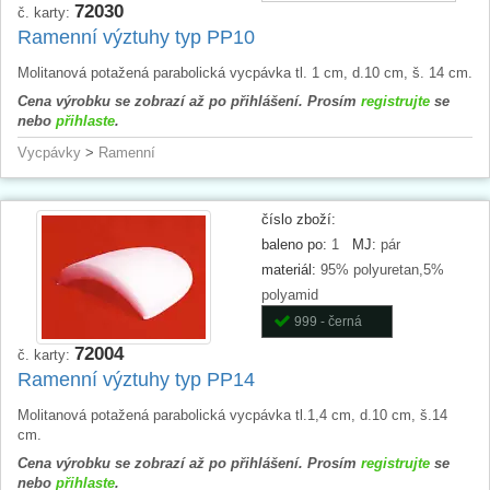
72030
č. karty:
Ramenní výztuhy typ PP10
Molitanová potažená parabolická vycpávka tl. 1 cm, d.10 cm, š. 14 cm.
Cena výrobku se zobrazí až po přihlášení. Prosím
registrujte
se
nebo
přihlaste
.
Vycpávky
>
Ramenní
číslo zboží:
baleno po:
1
MJ:
pár
materiál:
95% polyuretan,5%
polyamid
999 - černá
72004
č. karty:
Ramenní výztuhy typ PP14
Molitanová potažená parabolická vycpávka tl.1,4 cm, d.10 cm, š.14
cm.
Cena výrobku se zobrazí až po přihlášení. Prosím
registrujte
se
nebo
přihlaste
.