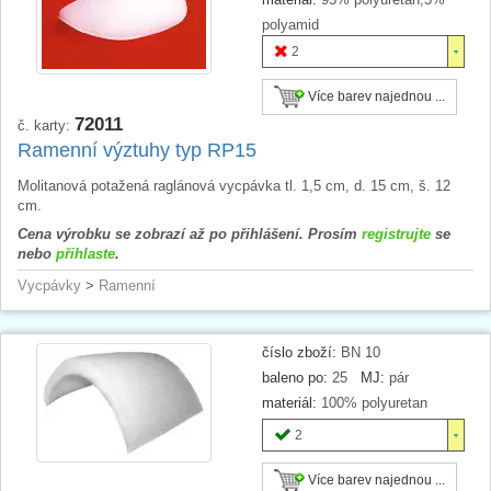
polyamid
2
Více barev najednou ...
72011
č. karty:
Ramenní výztuhy typ RP15
Molitanová potažená raglánová vycpávka tl. 1,5 cm, d. 15 cm, š. 12
cm.
Cena výrobku se zobrazí až po přihlášení. Prosím
registrujte
se
nebo
přihlaste
.
Vycpávky
>
Ramenní
číslo zboží:
BN 10
baleno po:
25
MJ:
pár
materiál:
100% polyuretan
2
Více barev najednou ...