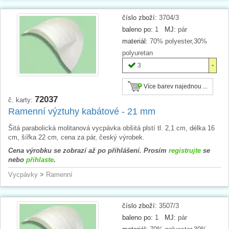
číslo zboží:
3704/3
baleno po:
1
MJ:
pár
materiál:
70% polyester,30%
polyuretan
3
Více barev najednou ...
72037
č. karty:
Ramenní výztuhy kabátové - 21 mm
Šitá parabolická molitanová vycpávka obšitá plstí tl. 2,1 cm, délka 16
cm, šířka 22 cm, cena za pár, český výrobek.
Cena výrobku se zobrazí až po přihlášení. Prosím
registrujte
se
nebo
přihlaste
.
Vycpávky
>
Ramenní
číslo zboží:
3507/3
baleno po:
1
MJ:
pár