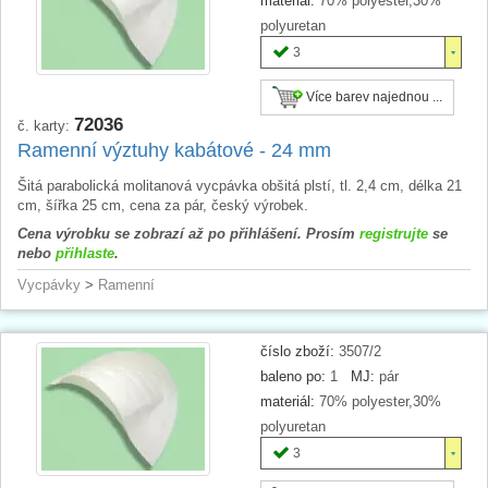
materiál:
70% polyester,30%
polyuretan
3
Více barev najednou ...
72036
č. karty:
Ramenní výztuhy kabátové - 24 mm
Šitá parabolická molitanová vycpávka obšitá plstí, tl. 2,4 cm, délka 21
cm, šířka 25 cm, cena za pár, český výrobek.
Cena výrobku se zobrazí až po přihlášení. Prosím
registrujte
se
nebo
přihlaste
.
Vycpávky
>
Ramenní
číslo zboží:
3507/2
baleno po:
1
MJ:
pár
materiál:
70% polyester,30%
polyuretan
3