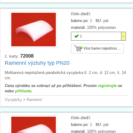
číslo zboží:
baleno po:
1
MJ:
pár
materiál:
100% polyuretan
2
Více barev najednou ...
72008
č. karty:
Ramenní výztuhy typ PN20
Molitanová nepotažená parabolická vycpávka tl. 2 cm, d. 12 cm, š. 14
cm.
Cena výrobku se zobrazí až po přihlášení. Prosím
registrujte
se
nebo
přihlaste
.
Vycpávky
>
Ramenní
číslo zboží:
baleno po:
1
MJ:
pár
materiál:
100% polyuretan