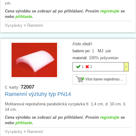
cm.
Cena výrobku se zobrazí až po přihlášení. Prosím
registrujte
se
nebo
přihlaste
.
Vycpávky
>
Ramenní
číslo zboží:
baleno po:
1
MJ:
pár
materiál:
100% polyuretan
1
1
Více barev najednou ...
72007
č. karty:
Ramenní výztuhy typ PN14
Molitanová nepotažená parabolická vycpávka tl. 1,4 cm, d. 10 cm, š.
14 cm.
Cena výrobku se zobrazí až po přihlášení. Prosím
registrujte
se
nebo
přihlaste
.
Vycpávky
>
Ramenní