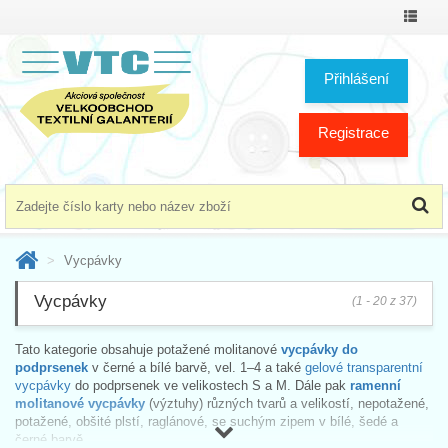
Přepno
menu
Přihlášení
Registrace
Vycpávky
Vycpávky
(1 - 20 z 37)
Tato kategorie obsahuje potažené molitanové
vycpávky do
podprsenek
v černé a bílé barvě, vel. 1–4 a také
gelové transparentní
vycpávky
do podprsenek ve velikostech S a M. Dále pak
ramenní
molitanové vycpávky
(výztuhy) různých tvarů a velikostí, nepotažené,
potažené, obšité plstí, raglánové, se suchým zipem v bílé, šedé a
černé barvě.