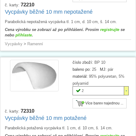
72210
č. karty:
Vycpávky běžné 10 mm nepotažené
Parabolická nepotažená vycpávka tl. 1 cm, d. 10 cm, š. 14 cm.
Cena výrobku se zobrazí až po přihlášení. Prosím
registrujte
se
nebo
přihlaste
.
Vycpávky
>
Ramenní
číslo zboží:
BP 10
baleno po:
25
MJ:
pár
materiál:
95% polyuretan, 5%
polyamid
2
Více barev najednou ...
72310
č. karty:
Vycpávky běžné 10 mm potažené
Parabolická potažená vycpávka tl. 1 cm, d. 10 cm, š. 14 cm.
Cena výrobku se zobrazí až po přihlášení. Prosím
registrujte
se