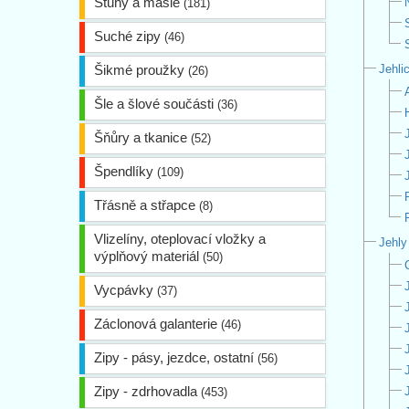
Stuhy a mašle
(181)
Suché zipy
(46)
Šikmé proužky
Jehli
(26)
Šle a šlové součásti
(36)
Šňůry a tkanice
(52)
Špendlíky
(109)
Třásně a střapce
(8)
Vlizelíny, oteplovací vložky a
Jehly
výplňový materiál
(50)
Vycpávky
(37)
Záclonová galanterie
(46)
Zipy - pásy, jezdce, ostatní
(56)
Zipy - zdrhovadla
(453)