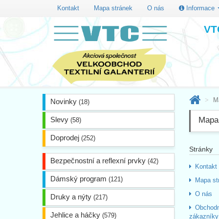
Kontakt
Mapa stránek
O nás
Informace
VTC
M
Novinky
(18)
Slevy
Mapa
(58)
Doprodej
(252)
Stránky
Bezpečnostní a reflexní prvky
(42)
Kontakt
Dámský program
(121)
Mapa st
O nás
Druky a nýty
(217)
Obchodn
Jehlice a háčky
(579)
zákazníky