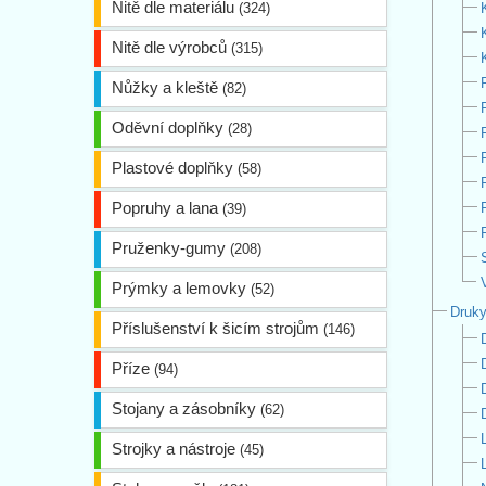
Nitě dle materiálu
(324)
Nitě dle výrobců
(315)
Nůžky a kleště
(82)
Oděvní doplňky
(28)
Plastové doplňky
(58)
Popruhy a lana
(39)
Pruženky-gumy
(208)
Prýmky a lemovky
(52)
Druky
Příslušenství k šicím strojům
(146)
Příze
(94)
Stojany a zásobníky
(62)
Strojky a nástroje
(45)