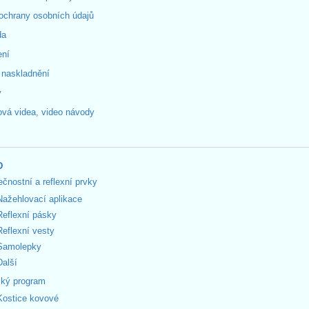
ochrany osobních údajů
da
ení
 naskladnění
y
ová videa, video návody
D
čnostní a reflexní prvky
Nažehlovací aplikace
Reflexní pásky
Reflexní vesty
Samolepky
Další
ký program
Kostice kovové