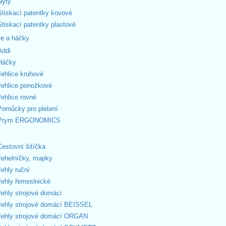
Nýty
Stiskací patentky kovové
Stiskací patentky plastové
ce a háčky
Addi
Háčky
Jehlice kruhové
Jehlice ponožkové
Jehlice rovné
Pomůcky pro pletení
Prym ERGONOMICS
Cestovní šitíčka
Jehelníčky, mapky
Jehly ruční
Jehly řemeslnické
Jehly strojové domácí
Jehly strojové domácí BEISSEL
Jehly strojové domácí ORGAN