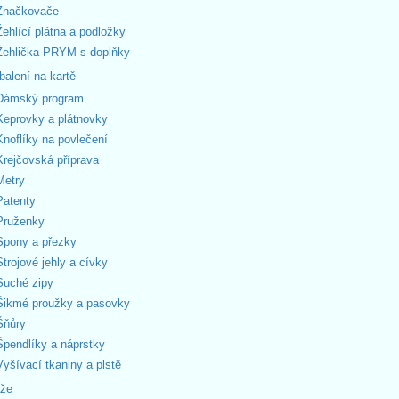
Značkovače
Žehlící plátna a podložky
Žehlička PRYM s doplňky
balení na kartě
Dámský program
Keprovky a plátnovky
Knoflíky na povlečení
Krejčovská příprava
Metry
Patenty
Pruženky
Spony a přezky
Strojové jehly a cívky
Suché zipy
Šikmé proužky a pasovky
Šňůry
Špendlíky a náprstky
Vyšívací tkaniny a plstě
áže