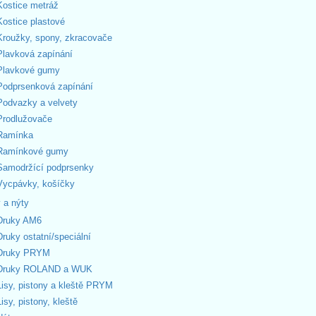
Kostice metráž
Kostice plastové
Kroužky, spony, zkracovače
Plavková zapínání
Plavkové gumy
Podprsenková zapínání
Podvazky a velvety
Prodlužovače
Ramínka
Ramínkové gumy
Samodržící podprsenky
Vycpávky, košíčky
 a nýty
Druky AM6
Druky ostatní/speciální
Druky PRYM
Druky ROLAND a WUK
Lisy, pistony a kleště PRYM
Lisy, pistony, kleště