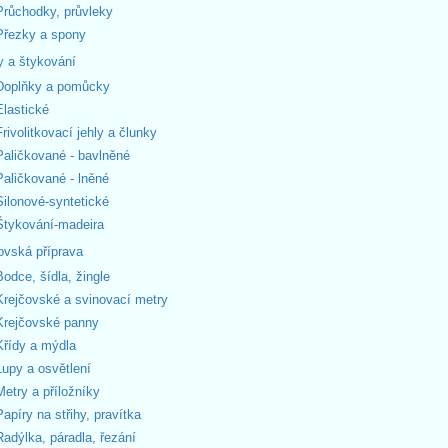
Průchodky, průvleky
Přezky a spony
y a štykování
Doplňky a pomůcky
Elastické
Frivolitkovací jehly a člunky
Paličkované - bavlněné
Paličkované - lněné
Silonové-syntetické
Štykování-madeira
ovská příprava
Bodce, šídla, žingle
Krejčovské a svinovací metry
Krejčovské panny
Křídy a mýdla
Lupy a osvětlení
Metry a příložníky
Papíry na střihy, pravítka
Radýlka, páradla, řezání