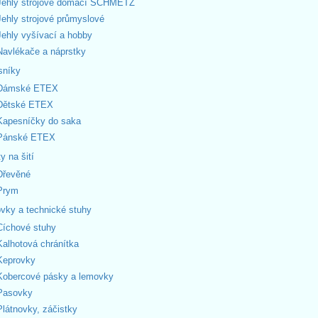
Jehly strojové domácí SCHMETZ
Jehly strojové průmyslové
Jehly vyšívací a hobby
Navlékače a náprstky
sníky
Dámské ETEX
Dětské ETEX
Kapesníčky do saka
Pánské ETEX
y na šití
Dřevěné
Prym
vky a technické stuhy
Cíchové stuhy
Kalhotová chránítka
Keprovky
Kobercové pásky a lemovky
Pasovky
Plátnovky, záčistky