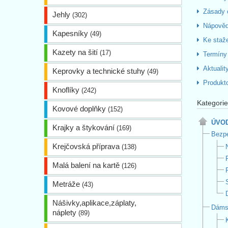
Zásady 
Jehly
(302)
Nápově
Kapesníky
(49)
Ke staž
Kazety na šití
(17)
Termíny
Aktualit
Keprovky a technické stuhy
(49)
Produkt
Knoflíky
(242)
Kategorie
Kovové doplňky
(152)
ÚVO
Krajky a štykování
(169)
Bezpe
Krejčovská příprava
(138)
Malá balení na kartě
(126)
Metráže
(43)
Nášivky,aplikace,záplaty,
Dáms
náplety
(89)