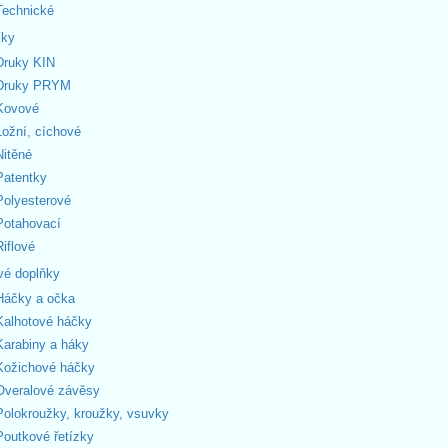
Technické
íky
Druky KIN
Druky PRYM
Kovové
Ložní, cíchové
Nitěné
Patentky
Polyesterové
Potahovací
Riflové
vé doplňky
Háčky a očka
Kalhotové háčky
Karabiny a háky
Kožichové háčky
Overalové závěsy
Polokroužky, kroužky, vsuvky
Poutkové řetízky