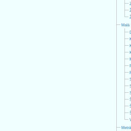
Malá 
Metr