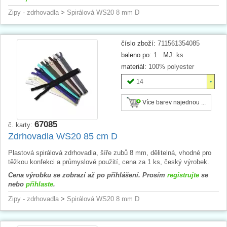
Zipy - zdrhovadla
>
Spirálová WS20 8 mm D
číslo zboží:
711561354085
baleno po:
1
MJ:
ks
materiál:
100% polyester
14
Více barev najednou ...
67085
č. karty:
Zdrhovadla WS20 85 cm D
Plastová spirálová zdrhovadla, šíře zubů 8 mm, dělitelná, vhodné pro
těžkou konfekci a průmyslové použití, cena za 1 ks, český výrobek.
Cena výrobku se zobrazí až po přihlášení. Prosím
registrujte
se
nebo
přihlaste
.
Zipy - zdrhovadla
>
Spirálová WS20 8 mm D