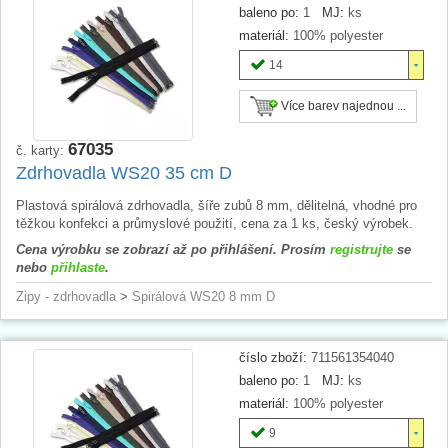
baleno po:
1
MJ:
ks
materiál:
100% polyester
14
Více barev najednou ...
67035
č. karty:
Zdrhovadla WS20 35 cm D
Plastová spirálová zdrhovadla, šíře zubů 8 mm, dělitelná, vhodné pro
těžkou konfekci a průmyslové použití, cena za 1 ks, český výrobek.
Cena výrobku se zobrazí až po přihlášení. Prosím
registrujte
se
nebo
přihlaste
.
Zipy - zdrhovadla
>
Spirálová WS20 8 mm D
číslo zboží:
711561354040
baleno po:
1
MJ:
ks
materiál:
100% polyester
9