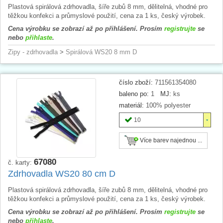
Plastová spirálová zdrhovadla, šíře zubů 8 mm, dělitelná, vhodné pro
těžkou konfekci a průmyslové použití, cena za 1 ks, český výrobek.
Cena výrobku se zobrazí až po přihlášení. Prosím
registrujte
se
nebo
přihlaste
.
Zipy - zdrhovadla
>
Spirálová WS20 8 mm D
číslo zboží:
711561354080
baleno po:
1
MJ:
ks
materiál:
100% polyester
10
Více barev najednou ...
67080
č. karty:
Zdrhovadla WS20 80 cm D
Plastová spirálová zdrhovadla, šíře zubů 8 mm, dělitelná, vhodné pro
těžkou konfekci a průmyslové použití, cena za 1 ks, český výrobek.
Cena výrobku se zobrazí až po přihlášení. Prosím
registrujte
se
nebo
přihlaste
.