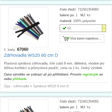
číslo zboží:
711561354060
baleno po:
1
MJ:
ks
materiál:
100% polyester
10
Více barev najednou ...
67060
č. karty:
Zdrhovadla WS20 60 cm D
Plastová spirálová zdrhovadla, šíře zubů 8 mm, dělitelná, vhodné pro
těžkou konfekci a průmyslové použití, cena za 1 ks, český výrobek.
Cena výrobku se zobrazí až po přihlášení. Prosím
registrujte
se
nebo
přihlaste
.
Zipy - zdrhovadla
>
Spirálová WS20 8 mm D
číslo zboží:
711561354065
baleno po:
1
MJ:
ks