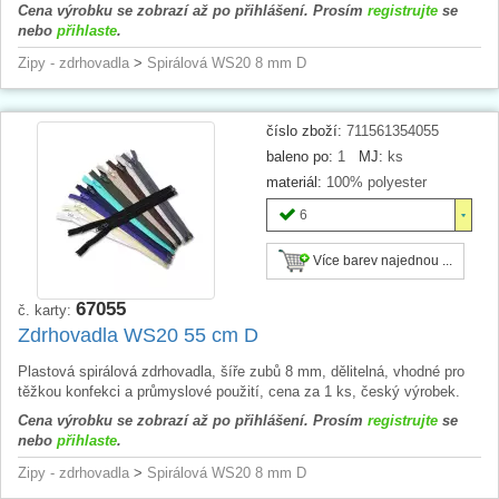
Cena výrobku se zobrazí až po přihlášení. Prosím
registrujte
se
nebo
přihlaste
.
Zipy - zdrhovadla
>
Spirálová WS20 8 mm D
číslo zboží:
711561354055
baleno po:
1
MJ:
ks
materiál:
100% polyester
6
Více barev najednou ...
67055
č. karty:
Zdrhovadla WS20 55 cm D
Plastová spirálová zdrhovadla, šíře zubů 8 mm, dělitelná, vhodné pro
těžkou konfekci a průmyslové použití, cena za 1 ks, český výrobek.
Cena výrobku se zobrazí až po přihlášení. Prosím
registrujte
se
nebo
přihlaste
.
Zipy - zdrhovadla
>
Spirálová WS20 8 mm D