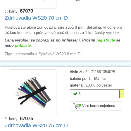
67070
č. karty:
Zdrhovadla WS20 70 cm D
Plastová spirálová zdrhovadla, šíře zubů 8 mm, dělitelná, vhodné pro
těžkou konfekci a průmyslové použití, cena za 1 ks, český výrobek.
Cena výrobku se zobrazí až po přihlášení. Prosím
registrujte
se
nebo
přihlaste
.
Zipy - zdrhovadla
>
Spirálová WS20 8 mm D
číslo zboží:
711561354075
baleno po:
1
MJ:
ks
materiál:
100% polyester
6
Více barev najednou ...
67075
č. karty:
Zdrhovadla WS20 75 cm D