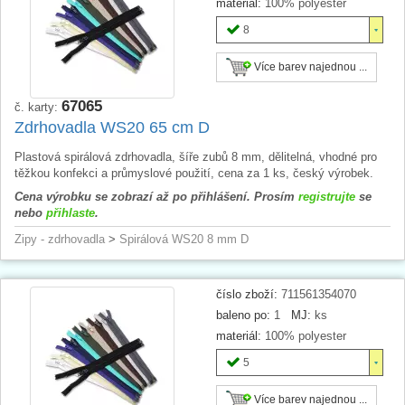
materiál:
100% polyester
8
Více barev najednou ...
67065
č. karty:
Zdrhovadla WS20 65 cm D
Plastová spirálová zdrhovadla, šíře zubů 8 mm, dělitelná, vhodné pro
těžkou konfekci a průmyslové použití, cena za 1 ks, český výrobek.
Cena výrobku se zobrazí až po přihlášení. Prosím
registrujte
se
nebo
přihlaste
.
Zipy - zdrhovadla
>
Spirálová WS20 8 mm D
číslo zboží:
711561354070
baleno po:
1
MJ:
ks
materiál:
100% polyester
5
Více barev najednou ...