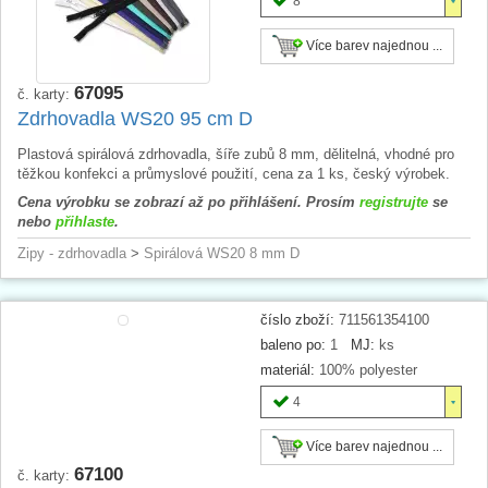
8
Více barev najednou ...
67095
č. karty:
Zdrhovadla WS20 95 cm D
Plastová spirálová zdrhovadla, šíře zubů 8 mm, dělitelná, vhodné pro
těžkou konfekci a průmyslové použití, cena za 1 ks, český výrobek.
Cena výrobku se zobrazí až po přihlášení. Prosím
registrujte
se
nebo
přihlaste
.
Zipy - zdrhovadla
>
Spirálová WS20 8 mm D
číslo zboží:
711561354100
baleno po:
1
MJ:
ks
materiál:
100% polyester
4
Více barev najednou ...
67100
č. karty: