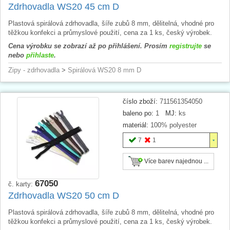
Zdrhovadla WS20 45 cm D
Plastová spirálová zdrhovadla, šíře zubů 8 mm, dělitelná, vhodné pro
těžkou konfekci a průmyslové použití, cena za 1 ks, český výrobek.
Cena výrobku se zobrazí až po přihlášení. Prosím
registrujte
se
nebo
přihlaste
.
Zipy - zdrhovadla
>
Spirálová WS20 8 mm D
číslo zboží:
711561354050
baleno po:
1
MJ:
ks
materiál:
100% polyester
7
1
Více barev najednou ...
67050
č. karty:
Zdrhovadla WS20 50 cm D
Plastová spirálová zdrhovadla, šíře zubů 8 mm, dělitelná, vhodné pro
těžkou konfekci a průmyslové použití, cena za 1 ks, český výrobek.