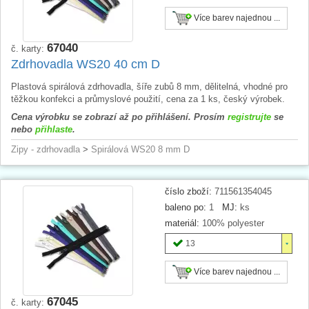
Více barev najednou ...
67040
č. karty:
Zdrhovadla WS20 40 cm D
Plastová spirálová zdrhovadla, šíře zubů 8 mm, dělitelná, vhodné pro
těžkou konfekci a průmyslové použití, cena za 1 ks, český výrobek.
Cena výrobku se zobrazí až po přihlášení. Prosím
registrujte
se
nebo
přihlaste
.
Zipy - zdrhovadla
>
Spirálová WS20 8 mm D
číslo zboží:
711561354045
baleno po:
1
MJ:
ks
materiál:
100% polyester
13
Více barev najednou ...
67045
č. karty: