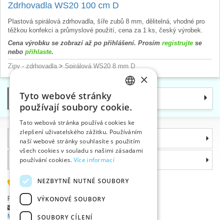
Zdrhovadla WS20 100 cm D
Plastová spirálová zdrhovadla, šíře zubů 8 mm, dělitelná, vhodné pro
těžkou konfekci a průmyslové použití, cena za 1 ks, český výrobek.
Cena výrobku se zobrazí až po přihlášení. Prosím
registrujte
se
nebo
přihlaste
.
Zipy - zdrhovadla
>
Spirálová WS20 8 mm D
×
Tyto webové stránky
Kategorie
CZECH
používají soubory cookie.
SLOVAK
Tato webová stránka používá cookies ke
zlepšení uživatelského zážitku. Používáním
ENGLISH
Informace
naší webové stránky souhlasíte s použitím
GERMAN
všech cookies v souladu s našimi zásadami
Proč si zvolit právě nás
používání cookies.
Více informací
NEZBYTNĚ NUTNÉ SOUBORY
585 051 217
Plzeňská 868, 783 91 Uničov, Česká republika
VÝKONOVÉ SOUBORY
Položit dotaz
|
Nahlásit chybu
Máte problémy s přihlášením ?
SOUBORY CÍLENÍ