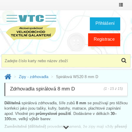
Přepno
menu
Přihlášení
Registrace
Zipy - zdrhovadla
Spirálová WS20 8 mm D
Zdrhovadla spirálová 8 mm D
(1 - 15 z 15)
Dělitelná
spirálová zdrhovadla, šíře zubů
8 mm
se používají pro těžkou
konfekci jako jsou tašky, kufry, batohy, matrace, plachtové zapínání
apod. Vhodné pro
průmyslové použití
. Dodáváme v délkách
30–
100cm
,
velký výběr barev
.
Zaměnitelné (dělitelné)
provedení znamená, že zipy mají vždy
přesný
počet zoubků
a lze je kombinovat s díly z jiných výrobních dávek