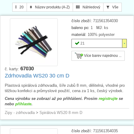
s jistotou bezproblémového zapínání.
20
Název produktu (A-Z)
Náhledový
Vše
Tip
: Nevyhovuje Vám délka či jezdec? Vytvořte si vlastní zip
z
nekonečného zdrhovadlového pásu / zipu v metráži
WS20
!
číslo zboží:
711561354030
baleno po:
1
MJ:
ks
materiál:
100% polyester
21
Více barev najednou ...
67030
č. karty:
Zdrhovadla WS20 30 cm D
Plastová spirálová zdrhovadla, šíře zubů 8 mm, dělitelná, vhodné pro
těžkou konfekci a průmyslové použití, cena za 1 ks, český výrobek.
Cena výrobku se zobrazí až po přihlášení. Prosím
registrujte
se
nebo
přihlaste
.
Zipy - zdrhovadla
>
Spirálová WS20 8 mm D
číslo zboží:
711561354035