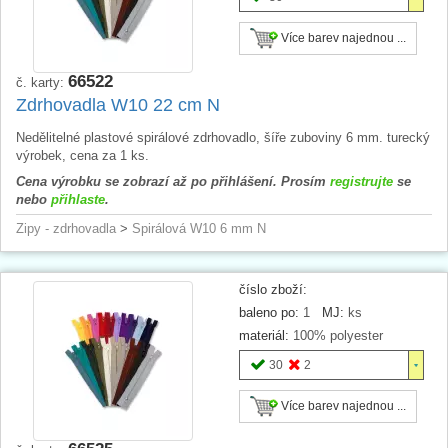
Více barev najednou ...
66522
č. karty:
Zdrhovadla W10 22 cm N
Nedělitelné plastové spirálové zdrhovadlo, šíře zuboviny 6 mm. turecký
výrobek, cena za 1 ks.
Cena výrobku se zobrazí až po přihlášení. Prosím
registrujte
se
nebo
přihlaste
.
Zipy - zdrhovadla
>
Spirálová W10 6 mm N
číslo zboží:
baleno po:
1
MJ:
ks
materiál:
100% polyester
30
2
Více barev najednou ...