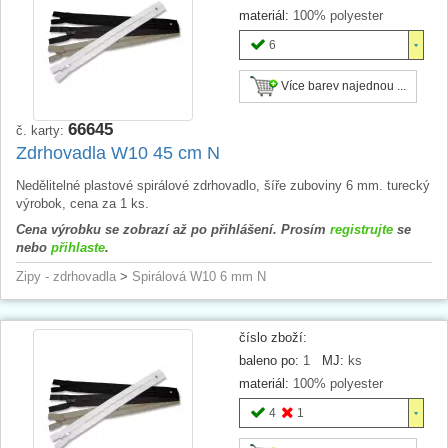
materiál:
100% polyester
6
Více barev najednou ...
66645
č. karty:
Zdrhovadla W10 45 cm N
Nedělitelné plastové spirálové zdrhovadlo, šíře zuboviny 6 mm. turecký
výrobok, cena za 1 ks.
Cena výrobku se zobrazí až po přihlášení. Prosím
registrujte
se
nebo
přihlaste
.
Zipy - zdrhovadla
>
Spirálová W10 6 mm N
číslo zboží:
baleno po:
1
MJ:
ks
materiál:
100% polyester
4
1