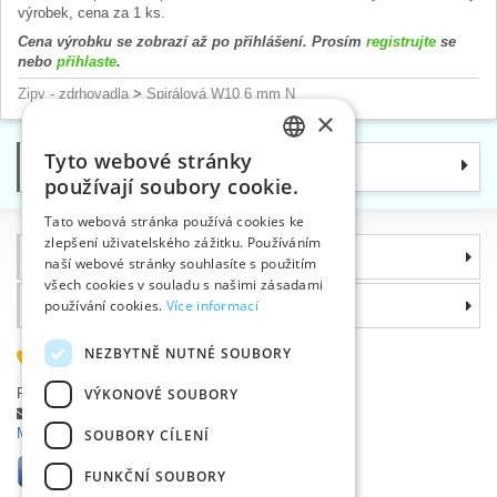
výrobek, cena za 1 ks.
Cena výrobku se zobrazí až po přihlášení. Prosím
registrujte
se
nebo
přihlaste
.
Zipy - zdrhovadla
>
Spirálová W10 6 mm N
×
Tyto webové stránky
Kategorie
CZECH
používají soubory cookie.
SLOVAK
Tato webová stránka používá cookies ke
zlepšení uživatelského zážitku. Používáním
ENGLISH
Informace
naší webové stránky souhlasíte s použitím
GERMAN
všech cookies v souladu s našimi zásadami
Proč si zvolit právě nás
používání cookies.
Více informací
NEZBYTNĚ NUTNÉ SOUBORY
585 051 217
Plzeňská 868, 783 91 Uničov, Česká republika
VÝKONOVÉ SOUBORY
Položit dotaz
|
Nahlásit chybu
Máte problémy s přihlášením ?
SOUBORY CÍLENÍ
FUNKČNÍ SOUBORY