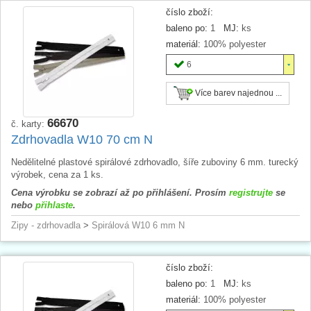
číslo zboží:
baleno po:
1
MJ:
ks
materiál:
100% polyester
6
Více barev najednou ...
66670
č. karty:
Zdrhovadla W10 70 cm N
Nedělitelné plastové spirálové zdrhovadlo, šíře zuboviny 6 mm. turecký
výrobek, cena za 1 ks.
Cena výrobku se zobrazí až po přihlášení. Prosím
registrujte
se
nebo
přihlaste
.
Zipy - zdrhovadla
>
Spirálová W10 6 mm N
číslo zboží:
baleno po:
1
MJ:
ks
materiál:
100% polyester