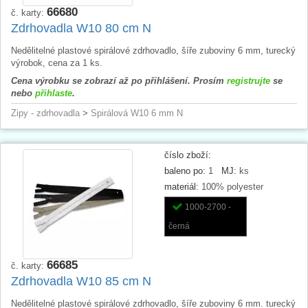
66680
č. karty:
Zdrhovadla W10 80 cm N
Nedělitelné plastové spirálové zdrhovadlo, šíře zuboviny 6 mm, turecký
výrobok, cena za 1 ks.
Cena výrobku se zobrazí až po přihlášení. Prosím
registrujte
se
nebo
přihlaste
.
Zipy - zdrhovadla
>
Spirálová W10 6 mm N
číslo zboží:
baleno po:
1
MJ:
ks
materiál:
100% polyester
1000-2700 -
černá
66685
č. karty:
Zdrhovadla W10 85 cm N
Nedělitelné plastové spirálové zdrhovadlo, šíře zuboviny 6 mm. turecký