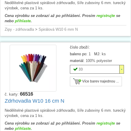
Nedělitelné plastové spirálové zdrhovadlo, šíře zuboviny 6 mm. turecký
výrobek, cena za 1 ks.
Cena výrobku se zobrazí až po přihlášení. Prosím
registrujte
se
nebo
přihlaste
.
Zipy - zdrhovadla
>
Spirálová W10 6 mm N
číslo zboží:
baleno po:
1
MJ:
ks
materiál:
100% polyester
33
Více barev najednou ...
66516
č. karty:
Zdrhovadla W10 16 cm N
Nedělitelné plastové spirálové zdrhovadlo, šíře zuboviny 6 mm. turecký
výrobek, cena za 1 ks.
Cena výrobku se zobrazí až po přihlášení. Prosím
registrujte
se
nebo
přihlaste
.