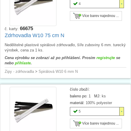
4
Více barev najednou ...
66675
č. karty:
Zdrhovadla W10 75 cm N
Nedělitelné plastové spirálové zdrhovadlo, šíře zuboviny 6 mm. turecký
výrobek, cena za 1 ks.
Cena výrobku se zobrazí až po přihlášení. Prosím
registrujte
se
nebo
přihlaste
.
Zipy - zdrhovadla
>
Spirálová W10 6 mm N
číslo zboží:
baleno po:
1
MJ:
ks
materiál:
100% polyester
5
Více barev najednou ...