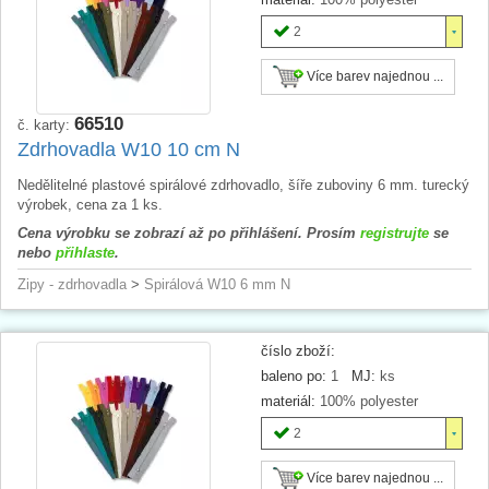
2
Více barev najednou ...
66510
č. karty:
Zdrhovadla W10 10 cm N
Nedělitelné plastové spirálové zdrhovadlo, šíře zuboviny 6 mm. turecký
výrobek, cena za 1 ks.
Cena výrobku se zobrazí až po přihlášení. Prosím
registrujte
se
nebo
přihlaste
.
Zipy - zdrhovadla
>
Spirálová W10 6 mm N
číslo zboží:
baleno po:
1
MJ:
ks
materiál:
100% polyester
2
Více barev najednou ...