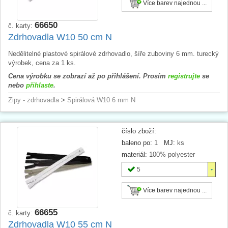
Více barev najednou ...
66650
č. karty:
Zdrhovadla W10 50 cm N
Nedělitelné plastové spirálové zdrhovadlo, šíře zuboviny 6 mm. turecký
výrobek, cena za 1 ks.
Cena výrobku se zobrazí až po přihlášení. Prosím
registrujte
se
nebo
přihlaste
.
Zipy - zdrhovadla
>
Spirálová W10 6 mm N
číslo zboží:
baleno po:
1
MJ:
ks
materiál:
100% polyester
5
Více barev najednou ...
66655
č. karty:
Zdrhovadla W10 55 cm N