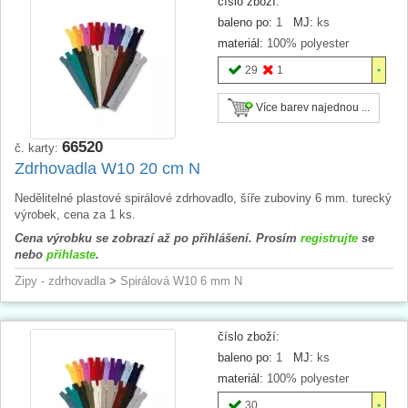
číslo zboží:
baleno po:
1
MJ:
ks
materiál:
100% polyester
29
1
Více barev najednou ...
66520
č. karty:
Zdrhovadla W10 20 cm N
Nedělitelné plastové spirálové zdrhovadlo, šíře zuboviny 6 mm. turecký
výrobek, cena za 1 ks.
Cena výrobku se zobrazí až po přihlášení. Prosím
registrujte
se
nebo
přihlaste
.
Zipy - zdrhovadla
>
Spirálová W10 6 mm N
číslo zboží:
baleno po:
1
MJ:
ks
materiál:
100% polyester
30