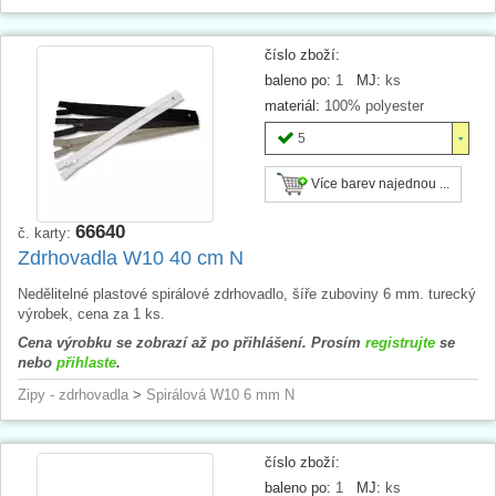
číslo zboží:
baleno po:
1
MJ:
ks
materiál:
100% polyester
5
Více barev najednou ...
66640
č. karty:
Zdrhovadla W10 40 cm N
Nedělitelné plastové spirálové zdrhovadlo, šíře zuboviny 6 mm. turecký
výrobek, cena za 1 ks.
Cena výrobku se zobrazí až po přihlášení. Prosím
registrujte
se
nebo
přihlaste
.
Zipy - zdrhovadla
>
Spirálová W10 6 mm N
číslo zboží:
baleno po:
1
MJ:
ks