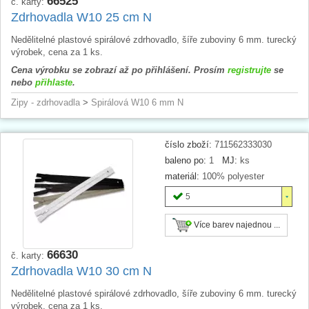
66525
č. karty:
Zdrhovadla W10 25 cm N
Nedělitelné plastové spirálové zdrhovadlo, šíře zuboviny 6 mm. turecký
výrobek, cena za 1 ks.
Cena výrobku se zobrazí až po přihlášení. Prosím
registrujte
se
nebo
přihlaste
.
Zipy - zdrhovadla
>
Spirálová W10 6 mm N
číslo zboží:
711562333030
baleno po:
1
MJ:
ks
materiál:
100% polyester
5
Více barev najednou ...
66630
č. karty:
Zdrhovadla W10 30 cm N
Nedělitelné plastové spirálové zdrhovadlo, šíře zuboviny 6 mm. turecký
výrobek, cena za 1 ks.