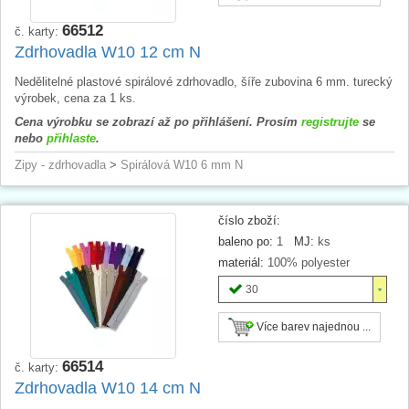
66512
č. karty:
Zdrhovadla W10 12 cm N
Nedělitelné plastové spirálové zdrhovadlo, šíře zubovina 6 mm. turecký
výrobek, cena za 1 ks.
Cena výrobku se zobrazí až po přihlášení. Prosím
registrujte
se
nebo
přihlaste
.
Zipy - zdrhovadla
>
Spirálová W10 6 mm N
číslo zboží:
baleno po:
1
MJ:
ks
materiál:
100% polyester
30
Více barev najednou ...
66514
č. karty:
Zdrhovadla W10 14 cm N