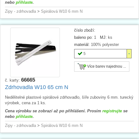
nebo
přihlaste
.
Zipy - zdrhovadla
>
Spirálová W10 6 mm N
číslo zboží:
baleno po:
1
MJ:
ks
materiál:
100% polyester
5
Více barev najednou ...
66665
č. karty:
Zdrhovadla W10 65 cm N
Nedělitelné plastové spirálové zdrhovadlo, šíře zuboviny 6 mm. turecký
výrobek, cena za 1 ks.
Cena výrobku se zobrazí až po přihlášení. Prosím
registrujte
se
nebo
přihlaste
.
Zipy - zdrhovadla
>
Spirálová W10 6 mm N