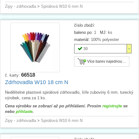
Zipy - zdrhovadla
>
Spirálová W10 6 mm N
číslo zboží:
baleno po:
1
MJ:
ks
materiál:
100% polyester
30
Více barev najednou ...
66518
č. karty:
Zdrhovadla W10 18 cm N
Nedělitelné plastové spirálové zdrhovadlo, šíře zuboviny 6 mm. turecký
výrobek, cena za 1 ks.
Cena výrobku se zobrazí až po přihlášení. Prosím
registrujte
se
nebo
přihlaste
.
Zipy - zdrhovadla
>
Spirálová W10 6 mm N