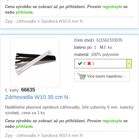
Cena výrobku se zobrazí až po přihlášení. Prosím
registrujte
se
nebo
přihlaste
.
Zipy - zdrhovadla
>
Spirálová W10 6 mm N
číslo zboží:
611562333035
baleno po:
1
MJ:
ks
materiál:
100% polyester
4
1
Více barev najednou ...
66635
č. karty:
Zdrhovadla W10 35 cm N
Nedělitelné plastové spirálové zdrhovadlo, šíře zuboviny 6 mm. turecký
výrobek, cena za 1 ks.
Cena výrobku se zobrazí až po přihlášení. Prosím
registrujte
se
nebo
přihlaste
.
Zipy - zdrhovadla
>
Spirálová W10 6 mm N