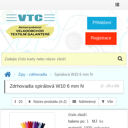
Přepno
menu
Přihlášení
Registrace
Zipy - zdrhovadla
Spirálová W10 6 mm N
Zdrhovadla spirálová W10 6 mm N
(1 - 20 z 20)
20
Název produktu (A-Z)
Náhledový
Vše
číslo zboží:
baleno po:
1
MJ:
ks
materiál:
100% polyester