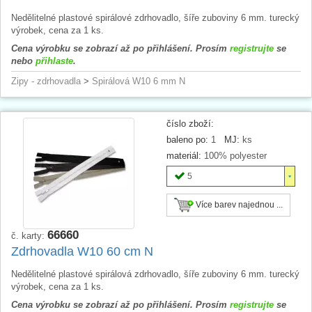
Nedělitelné plastové spirálové zdrhovadlo, šíře zuboviny 6 mm. turecký
výrobek, cena za 1 ks.
Cena výrobku se zobrazí až po přihlášení. Prosím
registrujte
se
nebo
přihlaste
.
Zipy - zdrhovadla
>
Spirálová W10 6 mm N
číslo zboží:
baleno po:
1
MJ:
ks
materiál:
100% polyester
5
Více barev najednou ...
66660
č. karty:
Zdrhovadla W10 60 cm N
Nedělitelné plastové spirálová zdrhovadlo, šíře zuboviny 6 mm. turecký
výrobek, cena za 1 ks.
Cena výrobku se zobrazí až po přihlášení. Prosím
registrujte
se