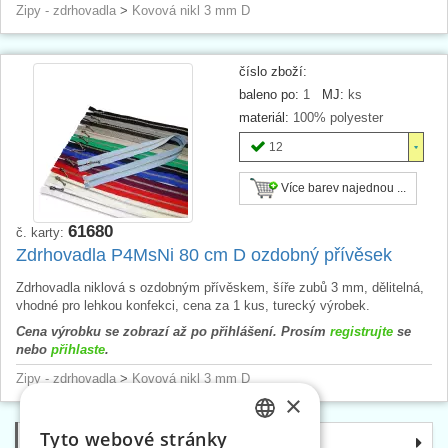
Zipy - zdrhovadla
>
Kovová nikl 3 mm D
číslo zboží:
baleno po:
1
MJ:
ks
materiál:
100% polyester
12
Více barev najednou ...
61680
č. karty:
Zdrhovadla P4MsNi 80 cm D ozdobný přívěsek
Zdrhovadla niklová s ozdobným přívěskem, šíře zubů 3 mm, dělitelná,
vhodné pro lehkou konfekci, cena za 1 kus, turecký výrobek.
Cena výrobku se zobrazí až po přihlášení. Prosím
registrujte
se
nebo
přihlaste
.
Zipy - zdrhovadla
>
Kovová nikl 3 mm D
×
Tyto webové stránky
Kategorie
CZECH