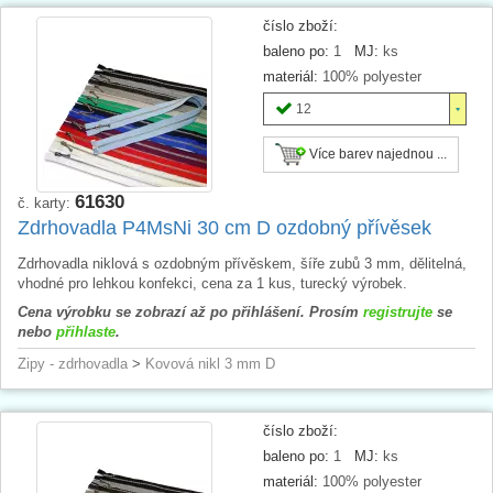
číslo zboží:
baleno po:
1
MJ:
ks
materiál:
100% polyester
12
Více barev najednou ...
61630
č. karty:
Zdrhovadla P4MsNi 30 cm D ozdobný přívěsek
Zdrhovadla niklová s ozdobným přívěskem, šíře zubů 3 mm, dělitelná,
vhodné pro lehkou konfekci, cena za 1 kus, turecký výrobek.
Cena výrobku se zobrazí až po přihlášení. Prosím
registrujte
se
nebo
přihlaste
.
Zipy - zdrhovadla
>
Kovová nikl 3 mm D
číslo zboží:
baleno po:
1
MJ:
ks
materiál:
100% polyester