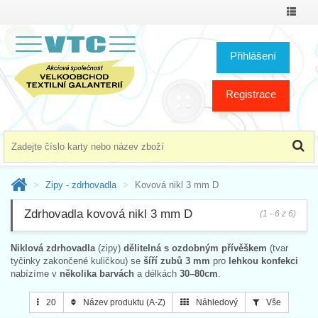
Přepno
menu
Přihlášení
Registrace
Zipy - zdrhovadla
Kovová nikl 3 mm D
Zdrhovadla kovová nikl 3 mm D
(1 - 6 z 6)
Niklová zdrhovadla
(zipy)
dělitelná s ozdobným přívěškem
(tvar
tyčinky zakončené kuličkou) se
šíří zubů 3 mm
pro
lehkou konfekci
nabízíme v
několika barvách
a délkách
30–80cm
.
20
Název produktu (A-Z)
Náhledový
Vše