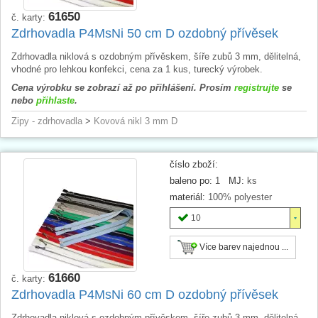
61650
č. karty:
Zdrhovadla P4MsNi 50 cm D ozdobný přívěsek
Zdrhovadla niklová s ozdobným přívěskem, šíře zubů 3 mm, dělitelná,
vhodné pro lehkou konfekci, cena za 1 kus, turecký výrobek.
Cena výrobku se zobrazí až po přihlášení. Prosím
registrujte
se
nebo
přihlaste
.
Zipy - zdrhovadla
>
Kovová nikl 3 mm D
číslo zboží:
baleno po:
1
MJ:
ks
materiál:
100% polyester
10
Více barev najednou ...
61660
č. karty:
Zdrhovadla P4MsNi 60 cm D ozdobný přívěsek
Zdrhovadla niklová s ozdobným přívěskem, šíře zubů 3 mm, dělitelná,