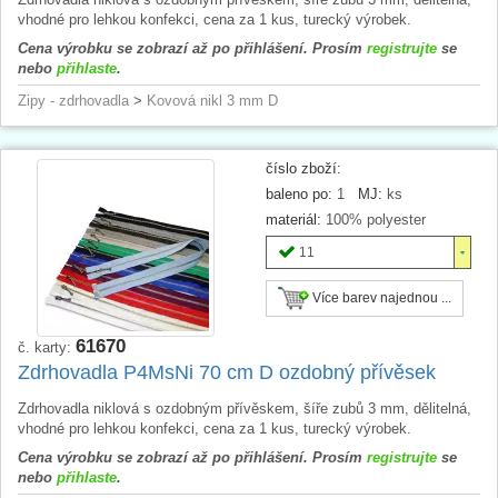
vhodné pro lehkou konfekci, cena za 1 kus, turecký výrobek.
Cena výrobku se zobrazí až po přihlášení. Prosím
registrujte
se
nebo
přihlaste
.
Zipy - zdrhovadla
>
Kovová nikl 3 mm D
číslo zboží:
baleno po:
1
MJ:
ks
materiál:
100% polyester
11
Více barev najednou ...
61670
č. karty:
Zdrhovadla P4MsNi 70 cm D ozdobný přívěsek
Zdrhovadla niklová s ozdobným přívěskem, šíře zubů 3 mm, dělitelná,
vhodné pro lehkou konfekci, cena za 1 kus, turecký výrobek.
Cena výrobku se zobrazí až po přihlášení. Prosím
registrujte
se
nebo
přihlaste
.