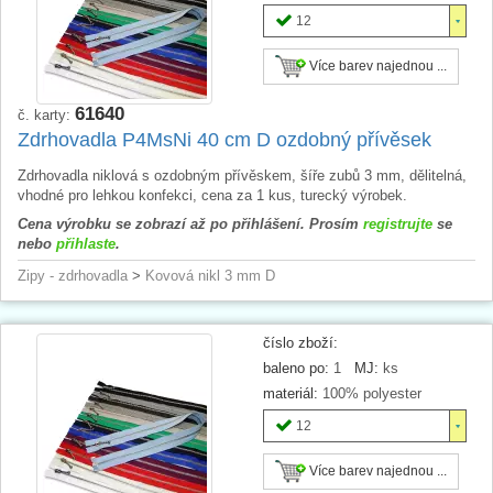
12
Více barev najednou ...
61640
č. karty:
Zdrhovadla P4MsNi 40 cm D ozdobný přívěsek
Zdrhovadla niklová s ozdobným přívěskem, šíře zubů 3 mm, dělitelná,
vhodné pro lehkou konfekci, cena za 1 kus, turecký výrobek.
Cena výrobku se zobrazí až po přihlášení. Prosím
registrujte
se
nebo
přihlaste
.
Zipy - zdrhovadla
>
Kovová nikl 3 mm D
číslo zboží:
baleno po:
1
MJ:
ks
materiál:
100% polyester
12
Více barev najednou ...