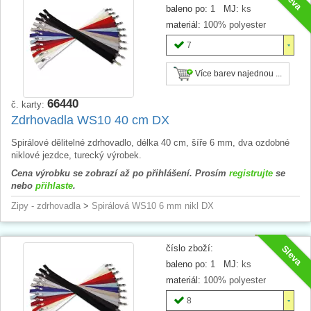
baleno po:
1
MJ:
ks
materiál:
100% polyester
7
Více barev najednou ...
66440
č. karty:
Zdrhovadla WS10 40 cm DX
Spirálové dělitelné zdrhovadlo, délka 40 cm, šíře 6 mm, dva ozdobné
niklové jezdce, turecký výrobek.
Cena výrobku se zobrazí až po přihlášení. Prosím
registrujte
se
nebo
přihlaste
.
Zipy - zdrhovadla
>
Spirálová WS10 6 mm nikl DX
číslo zboží:
Sleva
baleno po:
1
MJ:
ks
materiál:
100% polyester
8