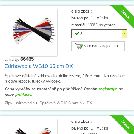
číslo zboží:
Sleva
baleno po:
1
MJ:
ks
materiál:
100% polyester
3
Více barev najednou ...
66465
č. karty:
Zdrhovadla WS10 65 cm DX
Spirálové dělitelné zdrhovadlo, délka 65 cm, šíře 6 mm, dva ozdobné
niklové jezdce, turecký výrobek.
Cena výrobku se zobrazí až po přihlášení. Prosím
registrujte
se
nebo
přihlaste
.
Zipy - zdrhovadla
>
Spirálová WS10 6 mm nikl DX
číslo zboží:
Sleva
baleno po:
1
MJ:
ks