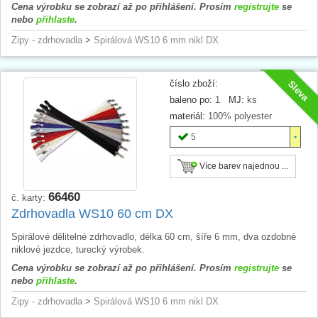
Cena výrobku se zobrazí až po přihlášení. Prosím
registrujte
se
nebo
přihlaste
.
Zipy - zdrhovadla
>
Spirálová WS10 6 mm nikl DX
číslo zboží:
Sleva
baleno po:
1
MJ:
ks
materiál:
100% polyester
5
Více barev najednou ...
66460
č. karty:
Zdrhovadla WS10 60 cm DX
Spirálové dělitelné zdrhovadlo, délka 60 cm, šíře 6 mm, dva ozdobné
niklové jezdce, turecký výrobek.
Cena výrobku se zobrazí až po přihlášení. Prosím
registrujte
se
nebo
přihlaste
.
Zipy - zdrhovadla
>
Spirálová WS10 6 mm nikl DX