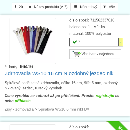
20
Název produktu (A-Z)
Náhledový
Vše
nedělitelné
v délce 16 cm,
ozdobný niklový jezdec
dělitelná
v délkách
40–80cm
,
dva ozdobné niklové jezdce
Zaměnitelné (dělitelné)
provedení znamená, že zipy mají vždy
číslo zboží:
711562337016
přesný
počet zoubků
a lze je kombinovat s díly z jiných výrobních dávek
baleno po:
1
MJ:
ks
s jistotou bezproblémového zapínání.
materiál:
100% polyester
Tip
: Nevyhovuje Vám délka či jezdec? Vytvořte si vlastní zip
7
z
nekonečného zdrhovadlového pásu / zipu v metráži
WS10
!
Více barev najednou ...
66416
č. karty:
Zdrhovadla WS10 16 cm N ozdobný jezdec-nikl
Spirálové nedělitelné zdrhovadlo, délka 16 cm, šíře 6 mm, ozdobný
niklovaný jezdec, turecký výrobek.
Cena výrobku se zobrazí až po přihlášení. Prosím
registrujte
se
nebo
přihlaste
.
Zipy - zdrhovadla
>
Spirálová WS10 6 mm nikl DX
číslo zboží:
Sleva