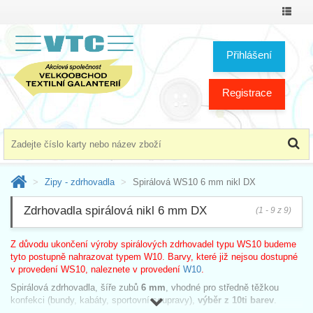
Přepno
menu
Přihlášení
Registrace
Zipy - zdrhovadla
Spirálová WS10 6 mm nikl DX
Zdrhovadla spirálová nikl 6 mm DX
(1 - 9 z 9)
Z důvodu ukončení výroby spirálových zdrhovadel typu WS10 budeme
tyto postupně nahrazovat typem W10. Barvy, které již nejsou dostupné
v provedení WS10, naleznete v provedení
W10
.
Spirálová zdrhovadla, šíře zubů
6 mm
, vhodné pro středně těžkou
konfekci (bundy, kabáty, sportovní soupravy),
výběr z 10ti barev
.
Dodáváme následující varianty: