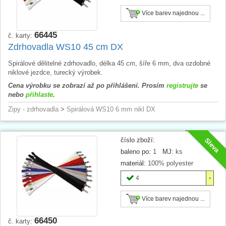
Více barev najednou ...
66445
č. karty:
Zdrhovadla WS10 45 cm DX
Spirálové dělitelné zdrhovadlo, délka 45 cm, šíře 6 mm, dva ozdobné
niklové jezdce, turecký výrobek.
Cena výrobku se zobrazí až po přihlášení. Prosím
registrujte
se
nebo
přihlaste
.
Zipy - zdrhovadla
>
Spirálová WS10 6 mm nikl DX
číslo zboží:
Sleva
baleno po:
1
MJ:
ks
materiál:
100% polyester
4
Více barev najednou ...
66450
č. karty: