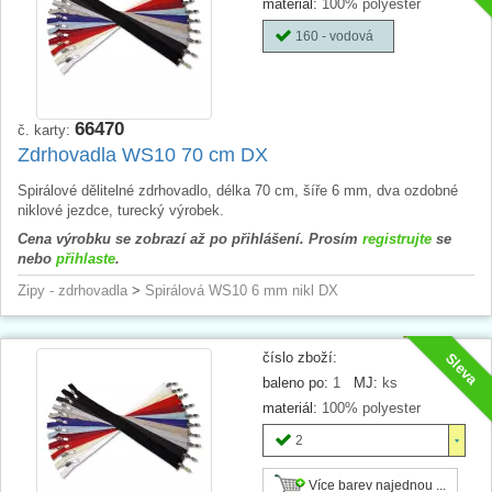
materiál:
100% polyester
160 - vodová
66470
č. karty:
Zdrhovadla WS10 70 cm DX
Spirálové dělitelné zdrhovadlo, délka 70 cm, šíře 6 mm, dva ozdobné
niklové jezdce, turecký výrobek.
Cena výrobku se zobrazí až po přihlášení. Prosím
registrujte
se
nebo
přihlaste
.
Zipy - zdrhovadla
>
Spirálová WS10 6 mm nikl DX
číslo zboží:
Sleva
baleno po:
1
MJ:
ks
materiál:
100% polyester
2
Více barev najednou ...