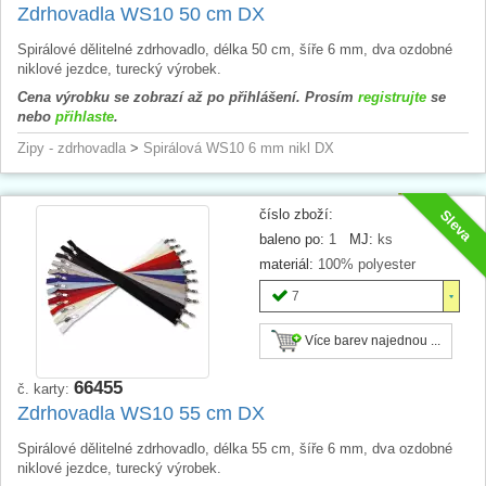
Zdrhovadla WS10 50 cm DX
Spirálové dělitelné zdrhovadlo, délka 50 cm, šíře 6 mm, dva ozdobné
niklové jezdce, turecký výrobek.
Cena výrobku se zobrazí až po přihlášení. Prosím
registrujte
se
nebo
přihlaste
.
Zipy - zdrhovadla
>
Spirálová WS10 6 mm nikl DX
číslo zboží:
Sleva
baleno po:
1
MJ:
ks
materiál:
100% polyester
7
Více barev najednou ...
66455
č. karty:
Zdrhovadla WS10 55 cm DX
Spirálové dělitelné zdrhovadlo, délka 55 cm, šíře 6 mm, dva ozdobné
niklové jezdce, turecký výrobek.