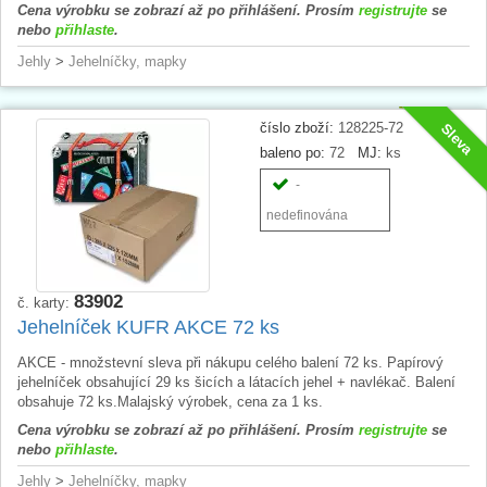
Cena výrobku se zobrazí až po přihlášení. Prosím
registrujte
se
nebo
přihlaste
.
Jehly
>
Jehelníčky, mapky
číslo zboží:
128225-72
Sleva
baleno po:
72
MJ:
ks
-
nedefinována
83902
č. karty:
Jehelníček KUFR AKCE 72 ks
AKCE - množstevní sleva při nákupu celého balení 72 ks. Papírový
jehelníček obsahující 29 ks šicích a látacích jehel + navlékač. Balení
obsahuje 72 ks.Malajský výrobek, cena za 1 ks.
Cena výrobku se zobrazí až po přihlášení. Prosím
registrujte
se
nebo
přihlaste
.
Jehly
>
Jehelníčky, mapky