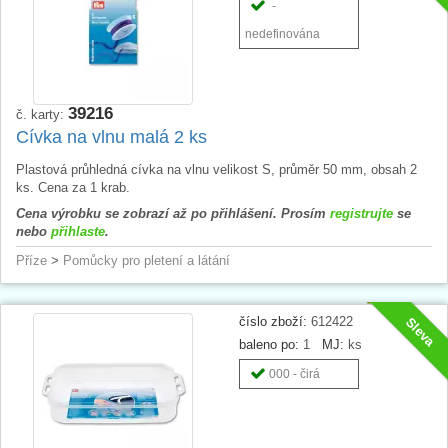
-
nedefinována
39216
č. karty:
Cívka na vlnu malá 2 ks
Plastová průhledná cívka na vlnu velikost S, průměr 50 mm, obsah 2
ks. Cena za 1 krab.
Cena výrobku se zobrazí až po přihlášení. Prosím
registrujte
se
nebo
přihlaste
.
Příze
>
Pomůcky pro pletení a látání
číslo zboží:
612422
Sleva
baleno po:
1
MJ:
ks
000 - čirá