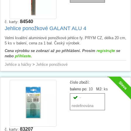
84540
č. karty:
Jehlice ponožkové GALANT ALU 4
Velmi kvalitní aluminiové ponožkové jehlice fy. PRYM CZ, délka 20 cm,
5 ks v balení, cena za 1 bal. Český výrobek.
Cena výrobku se zobrazí až po přihlášení. Prosím
registrujte
se
nebo
přihlaste
.
Jehlice a háčky
>
Jehlice ponožkové
číslo zboží:
Sleva
baleno po:
10
MJ:
ks
-
nedefinována
83207
č. karty: