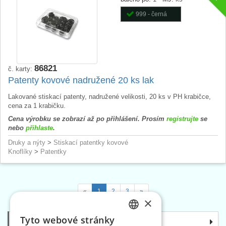
999 - černá
86821
č. karty:
Patenty kovové nadružené 20 ks lak
Lakované stiskací patenty, nadružené velikosti, 20 ks v PH krabičce,
cena za 1 krabičku.
Cena výrobku se zobrazí až po přihlášení. Prosím
registrujte
se
nebo
přihlaste
.
Druky a nýty
>
Stiskací patentky kovové
Knoflíky
>
Patentky
«
1
2
3
»
×
Tyto webové stránky
Kategorie
CZECH