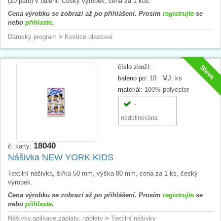
(10 párů) v balení. Český výrobek, cena za 1 kus.
Cena výrobku se zobrazí až po přihlášení. Prosím
registrujte
se
nebo
přihlaste
.
Dámský program
>
Kostice plastové
číslo zboží:
Sleva
baleno po:
10
MJ:
ks
materiál:
100% polyester
-
nedefinována
18040
č. karty:
Nášivka NEW YORK KIDS
Textilní nášivka, šířka 50 mm, výška 80 mm, cena za 1 ks, český
výrobek.
Cena výrobku se zobrazí až po přihlášení. Prosím
registrujte
se
nebo
přihlaste
.
Nášivky,aplikace,záplaty, náplety
>
Textilní nášivky