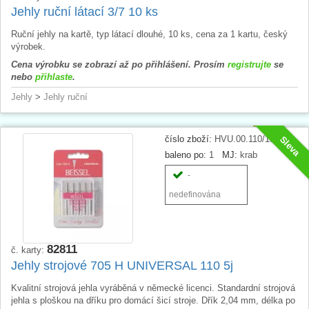
Jehly ruční látací 3/7 10 ks
Ruční jehly na kartě, typ látací dlouhé, 10 ks, cena za 1 kartu, český
výrobek.
Cena výrobku se zobrazí až po přihlášení. Prosím
registrujte
se
nebo
přihlaste
.
Jehly
>
Jehly ruční
číslo zboží:
HVU.00.110/18
Sleva
baleno po:
1
MJ:
krab
-
nedefinována
82811
č. karty:
Jehly strojové 705 H UNIVERSAL 110 5j
Kvalitní strojová jehla vyráběná v německé licenci. Standardní strojová
jehla s ploškou na dříku pro domácí šicí stroje. Dřík 2,04 mm, délka po