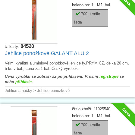
Sleva
baleno po:
1
MJ:
bal
700 - světle
šedá
84520
č. karty:
Jehlice ponožkové GALANT ALU 2
Velmi kvalitní aluminiové ponožkové jehlice fy.PRYM CZ, délka 20 cm,
5 ks v bal., cena za 1 bal. Český výrobek.
Cena výrobku se zobrazí až po přihlášení. Prosím
registrujte
se
nebo
přihlaste
.
Jehlice a háčky
>
Jehlice ponožkové
číslo zboží:
11925540
Sleva
baleno po:
1
MJ:
bal
700 - světle
šedá