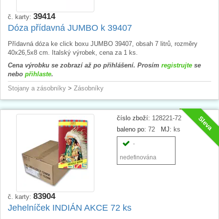
39414
č. karty:
Dóza přídavná JUMBO k 39407
Přídavná dóza ke click boxu JUMBO 39407, obsah 7 litrů, rozměry
40x26,5x8 cm. Italský výrobek, cena za 1 ks.
Cena výrobku se zobrazí až po přihlášení. Prosím
registrujte
se
nebo
přihlaste
.
Stojany a zásobníky
>
Zásobníky
číslo zboží:
128221-72
Sleva
baleno po:
72
MJ:
ks
-
nedefinována
83904
č. karty:
Jehelníček INDIÁN AKCE 72 ks