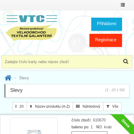
Přepno
menu
Přihlášení
Registrace
Slevy
Slevy
(1 - 20 z 58)
20
Název produktu (A-Z)
Náhledový
Vše
číslo zboží:
610670
Sleva
baleno po:
1
MJ:
krab