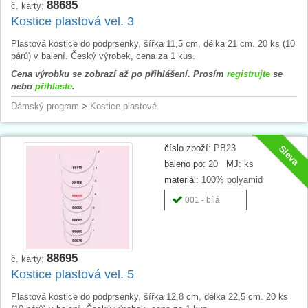
88685
č. karty:
Kostice plastová vel. 3
Plastová kostice do podprsenky, šířka 11,5 cm, délka 21 cm. 20 ks (10
párů) v balení. Český výrobek, cena za 1 kus.
Cena výrobku se zobrazí až po přihlášení. Prosím
registrujte
se
nebo
přihlaste
.
Dámský program
>
Kostice plastové
číslo zboží:
PB23
Sleva
baleno po:
20
MJ:
ks
materiál:
100% polyamid
001 - bílá
88695
č. karty:
Kostice plastová vel. 5
Plastová kostice do podprsenky, šířka 12,8 cm, délka 22,5 cm. 20 ks