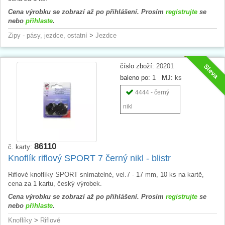
Cena výrobku se zobrazí až po přihlášení. Prosím
registrujte
se
nebo
přihlaste
.
Zipy - pásy, jezdce, ostatní
>
Jezdce
číslo zboží:
20201
Sleva
baleno po:
1
MJ:
ks
4444 - černý
nikl
86110
č. karty:
Knoflík riflový SPORT 7 černý nikl - blistr
Riflové knoflíky SPORT snímatelné, vel.7 - 17 mm, 10 ks na kartě,
cena za 1 kartu, český výrobek.
Cena výrobku se zobrazí až po přihlášení. Prosím
registrujte
se
nebo
přihlaste
.
Knoflíky
>
Riflové