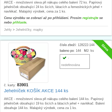
AKCE - množstevní sleva při nákupu celého balení 72 ks. Papírový
jehelníček obsahující 24 ks šicích, látacích a řemeslnických jehel +
navlékač. Malajský výrobek, cena za 1 ks.
Cena výrobku se zobrazí až po přihlášení. Prosím
registrujte
se
nebo
přihlaste
.
Jehly
>
Jehelníčky, mapky
číslo zboží:
128222-144
Sleva
baleno po:
144
MJ:
ks
-
nedefinována
83901
č. karty:
Jehelníček KOŠÍK AKCE 144 ks
AKCE - množstevní sleva při nákupu celého balení 144 ks. Papírový
jehelníček obsahující 19 ks šicích a látacích jehel + navlékač. Balení
obsahuje 144 ks. Malajský výrobek, cena za 1 ks.