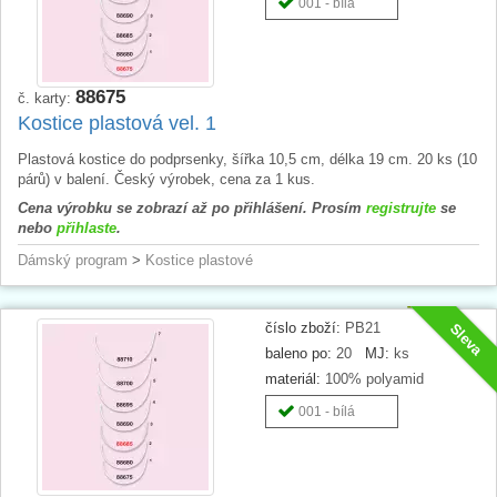
001 - bílá
88675
č. karty:
Kostice plastová vel. 1
Plastová kostice do podprsenky, šířka 10,5 cm, délka 19 cm. 20 ks (10
párů) v balení. Český výrobek, cena za 1 kus.
Cena výrobku se zobrazí až po přihlášení. Prosím
registrujte
se
nebo
přihlaste
.
Dámský program
>
Kostice plastové
číslo zboží:
PB21
Sleva
baleno po:
20
MJ:
ks
materiál:
100% polyamid
001 - bílá