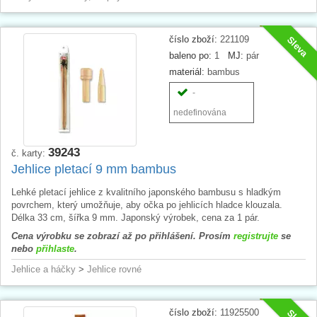
číslo zboží:
221109
Sleva
baleno po:
1
MJ:
pár
materiál:
bambus
-
nedefinována
39243
č. karty:
Jehlice pletací 9 mm bambus
Lehké pletací jehlice z kvalitního japonského bambusu s hladkým
povrchem, který umožňuje, aby očka po jehlicích hladce klouzala.
Délka 33 cm, šířka 9 mm. Japonský výrobek, cena za 1 pár.
Cena výrobku se zobrazí až po přihlášení. Prosím
registrujte
se
nebo
přihlaste
.
Jehlice a háčky
>
Jehlice rovné
číslo zboží:
11925500