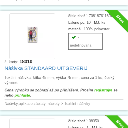
číslo zboží:
708187611604
Sleva
baleno po:
10
MJ:
ks
materiál:
100% polyester
-
nedefinována
18010
č. karty:
Nášivka STANDAARD UITGEVERIJ
Textilní nášivka, šířka 45 mm, výška 75 mm, cena za 1 ks, český
výrobek.
Cena výrobku se zobrazí až po přihlášení. Prosím
registrujte
se
nebo
přihlaste
.
Nášivky,aplikace,záplaty, náplety
>
Textilní nášivky
číslo zboží:
38350
Sleva
baleno po:
1
MJ:
ks