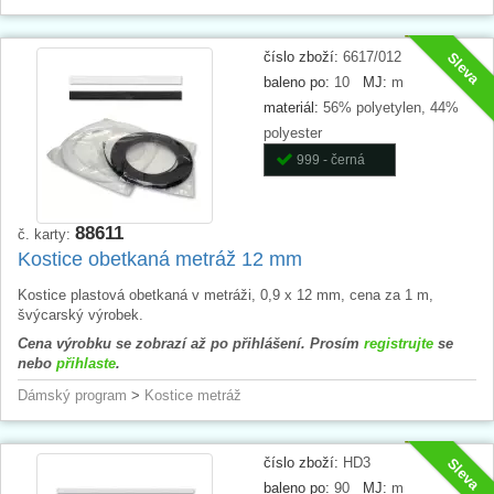
číslo zboží:
6617/012
Sleva
baleno po:
10
MJ:
m
materiál:
56% polyetylen, 44%
polyester
999 - černá
88611
č. karty:
Kostice obetkaná metráž 12 mm
Kostice plastová obetkaná v metráži, 0,9 x 12 mm, cena za 1 m,
švýcarský výrobek.
Cena výrobku se zobrazí až po přihlášení. Prosím
registrujte
se
nebo
přihlaste
.
Dámský program
>
Kostice metráž
číslo zboží:
HD3
Sleva
baleno po:
90
MJ:
m