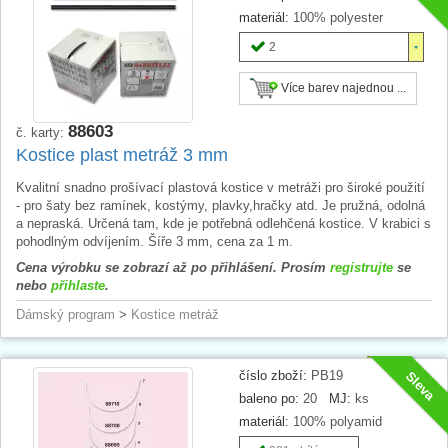
materiál:
100% polyester
2
Více barev najednou ...
88603
č. karty:
Kostice plast metráž 3 mm
Kvalitní snadno prošívací plastová kostice v metráži pro široké použití
- pro šaty bez ramínek, kostýmy, plavky,hračky atd. Je pružná, odolná
a nepraská. Určená tam, kde je potřebná odlehčená kostice. V krabici s
pohodlným odvíjením. Šíře 3 mm, cena za 1 m.
Cena výrobku se zobrazí až po přihlášení. Prosím
registrujte
se
nebo
přihlaste
.
Dámský program
>
Kostice metráž
číslo zboží:
PB19
Sleva
baleno po:
20
MJ:
ks
materiál:
100% polyamid