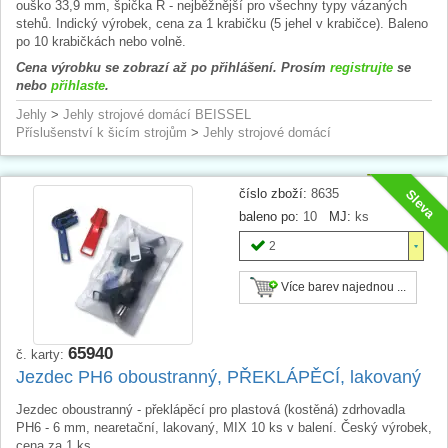
ouško 33,9 mm, špička R - nejběžnější pro všechny typy vázaných
stehů. Indický výrobek, cena za 1 krabičku (5 jehel v krabičce). Baleno
po 10 krabičkách nebo volně.
Cena výrobku se zobrazí až po přihlášení. Prosím
registrujte
se
nebo
přihlaste
.
Jehly
>
Jehly strojové domácí BEISSEL
Příslušenství k šicím strojům
>
Jehly strojové domácí
číslo zboží:
8635
Sleva
baleno po:
10
MJ:
ks
2
Více barev najednou ...
65940
č. karty:
Jezdec PH6 oboustranný, PŘEKLÁPĚCÍ, lakovaný
Jezdec oboustranný - překlápěcí pro plastová (kostěná) zdrhovadla
PH6 - 6 mm, nearetační, lakovaný, MIX 10 ks v balení. Český výrobek,
cena za 1 ks.