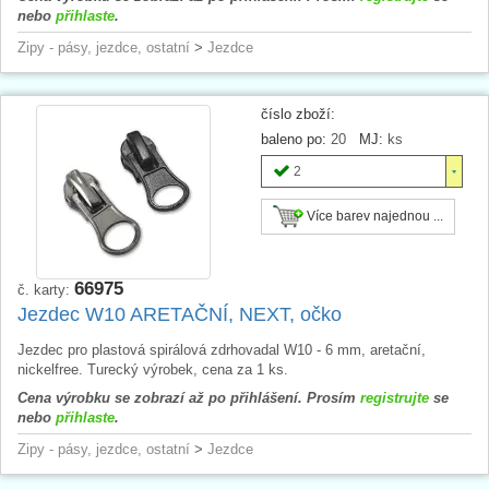
nebo
přihlaste
.
Zipy - pásy, jezdce, ostatní
>
Jezdce
číslo zboží:
baleno po:
20
MJ:
ks
2
Více barev najednou ...
66975
č. karty:
Jezdec W10 ARETAČNÍ, NEXT, očko
Jezdec pro plastová spirálová zdrhovadal W10 - 6 mm, aretační,
nickelfree. Turecký výrobek, cena za 1 ks.
Cena výrobku se zobrazí až po přihlášení. Prosím
registrujte
se
nebo
přihlaste
.
Zipy - pásy, jezdce, ostatní
>
Jezdce