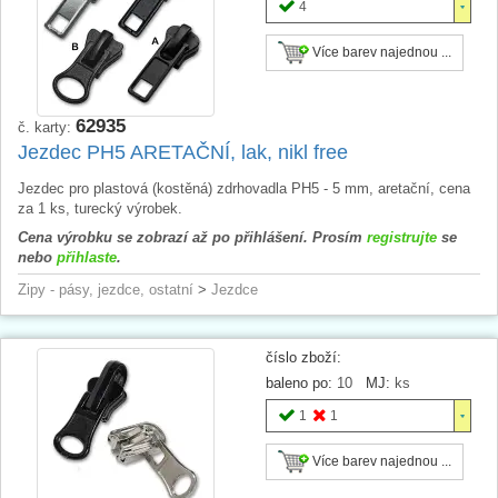
4
Více barev najednou ...
62935
č. karty:
Jezdec PH5 ARETAČNÍ, lak, nikl free
Jezdec pro plastová (kostěná) zdrhovadla PH5 - 5 mm, aretační, cena
za 1 ks, turecký výrobek.
Cena výrobku se zobrazí až po přihlášení. Prosím
registrujte
se
nebo
přihlaste
.
Zipy - pásy, jezdce, ostatní
>
Jezdce
číslo zboží:
baleno po:
10
MJ:
ks
1
1
Více barev najednou ...