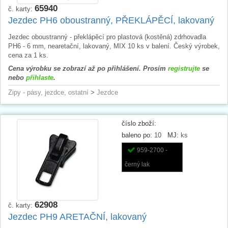
65940
č. karty:
Jezdec PH6 oboustranný, PŘEKLÁPĚCÍ, lakovaný
Jezdec oboustranný - překlápěcí pro plastová (kostěná) zdrhovadla
PH6 - 6 mm, nearetační, lakovaný, MIX 10 ks v balení. Český výrobek,
cena za 1 ks.
Cena výrobku se zobrazí až po přihlášení. Prosím
registrujte
se
nebo
přihlaste
.
Zipy - pásy, jezdce, ostatní
>
Jezdce
číslo zboží:
baleno po:
10
MJ:
ks
959-2700 -
černý lak
62908
č. karty:
Jezdec PH9 ARETAČNÍ, lakovaný