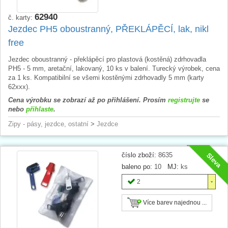
62940
č. karty:
Jezdec PH5 oboustranný, PŘEKLÁPĚCÍ, lak, nikl
free
Jezdec oboustranný - překlápěcí pro plastová (kostěná) zdrhovadla
PH5 - 5 mm, aretační, lakovaný, 10 ks v balení. Turecký výrobek, cena
za 1 ks. Kompatibilní se všemi kostěnými zdrhovadly 5 mm (karty
62xxx).
Cena výrobku se zobrazí až po přihlášení. Prosím
registrujte
se
nebo
přihlaste
.
Zipy - pásy, jezdce, ostatní
>
Jezdce
číslo zboží:
8635
Sleva
baleno po:
10
MJ:
ks
2
Více barev najednou ...