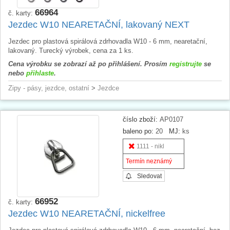
66964
č. karty:
Jezdec W10 NEARETAČNÍ, lakovaný NEXT
Jezdec pro plastová spirálová zdrhovadla W10 - 6 mm, nearetační,
lakovaný. Turecký výrobek, cena za 1 ks.
Cena výrobku se zobrazí až po přihlášení. Prosím
registrujte
se
nebo
přihlaste
.
Zipy - pásy, jezdce, ostatní
>
Jezdce
číslo zboží:
AP0107
baleno po:
20
MJ:
ks
1111 - nikl
Termín neznámý
Sledovat
66952
č. karty:
Jezdec W10 NEARETAČNÍ, nickelfree