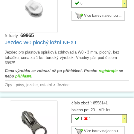
6
Více barev najednou ...
69965
č. karty:
Jezdec W0 plochý ložní NEXT
Jezdec pro plastová spirálová zdrhovadla W0 - 3 mm, plochý, bez
taháčku, cena za 1 ks, turecký výrobek. Vhodný pás pod číslem
69925.
Cena výrobku se zobrazí až po přihlášení. Prosím
registrujte
se
nebo
přihlaste
.
Zipy - pásy, jezdce, ostatní
>
Jezdce
číslo zboží:
8558141
baleno po:
20
MJ:
ks
1
1
Více barev najednou ...