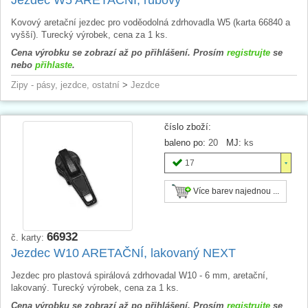
Kovový aretační jezdec pro voděodolná zdrhovadla W5 (karta 66840 a
vyšší). Turecký výrobek, cena za 1 ks.
Cena výrobku se zobrazí až po přihlášení. Prosím
registrujte
se
nebo
přihlaste
.
Zipy - pásy, jezdce, ostatní
>
Jezdce
číslo zboží:
baleno po:
20
MJ:
ks
17
Více barev najednou ...
66932
č. karty:
Jezdec W10 ARETAČNÍ, lakovaný NEXT
Jezdec pro plastová spirálová zdrhovadal W10 - 6 mm, aretační,
lakovaný. Turecký výrobek, cena za 1 ks.
Cena výrobku se zobrazí až po přihlášení. Prosím
registrujte
se