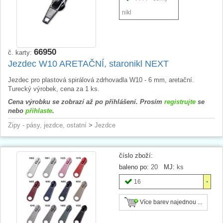
nikl
66950
č. karty:
Jezdec W10 ARETAČNÍ, staronikl NEXT
Jezdec pro plastová spirálová zdrhovadla W10 - 6 mm, aretační.
Turecký výrobek, cena za 1 ks.
Cena výrobku se zobrazí až po přihlášení. Prosím
registrujte
se
nebo
přihlaste
.
Zipy - pásy, jezdce, ostatní
>
Jezdce
číslo zboží:
baleno po:
20
MJ:
ks
16
Více barev najednou ...