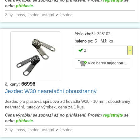
Cena výrobku se zobrazí až po přihlášení. Prosím
registrujte
se
nebo
přihlaste
.
Zipy - pásy, jezdce, ostatní
>
Jezdce
číslo zboží:
328102
baleno po:
5
MJ:
ks
2
Více barev najednou ...
66996
č. karty:
Jezdec W30 nearetační oboustranný
Jezdec pro plastová spirálová zdrhovadla W30 - 10 mm, oboustranný,
nearetační. turecký výrobek, cena za 1 kus.
Cena výrobku se zobrazí až po přihlášení. Prosím
registrujte
se
nebo
přihlaste
.
Zipy - pásy, jezdce, ostatní
>
Jezdce