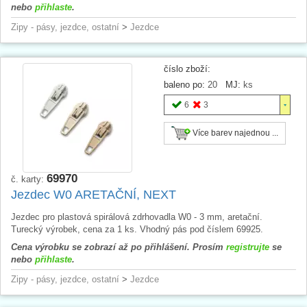
nebo
přihlaste
.
Zipy - pásy, jezdce, ostatní
>
Jezdce
číslo zboží:
baleno po:
20
MJ:
ks
6
3
Více barev najednou ...
69970
č. karty:
Jezdec W0 ARETAČNÍ, NEXT
Jezdec pro plastová spirálová zdrhovadla W0 - 3 mm, aretační.
Turecký výrobek, cena za 1 ks. Vhodný pás pod číslem 69925.
Cena výrobku se zobrazí až po přihlášení. Prosím
registrujte
se
nebo
přihlaste
.
Zipy - pásy, jezdce, ostatní
>
Jezdce