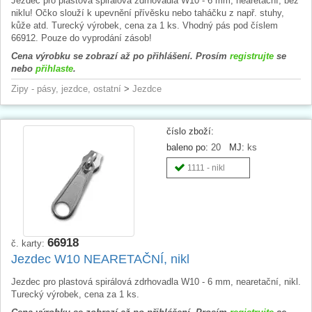
Jezdec pro plastová spirálová zdrhovadla W10 - 6 mm, nearetační, bez
niklu! Očko slouží k upevnění přívěsku nebo taháčku z např. stuhy,
kůže atd. Turecký výrobek, cena za 1 ks. Vhodný pás pod číslem
66912. Pouze do vyprodání zásob!
Cena výrobku se zobrazí až po přihlášení. Prosím
registrujte
se
nebo
přihlaste
.
Zipy - pásy, jezdce, ostatní
>
Jezdce
číslo zboží:
baleno po:
20
MJ:
ks
1111 - nikl
66918
č. karty:
Jezdec W10 NEARETAČNÍ, nikl
Jezdec pro plastová spirálová zdrhovadla W10 - 6 mm, nearetační, nikl.
Turecký výrobek, cena za 1 ks.