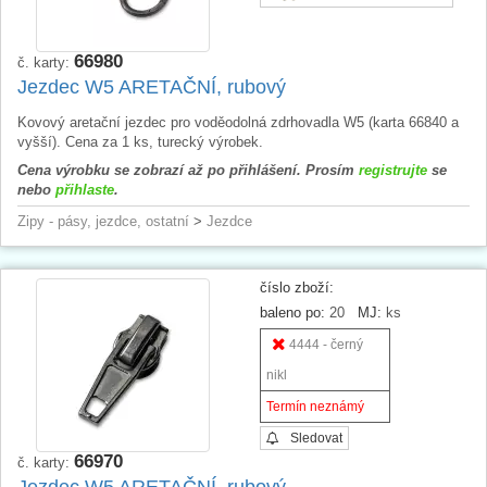
66980
č. karty:
Jezdec W5 ARETAČNÍ, rubový
Kovový aretační jezdec pro voděodolná zdrhovadla W5 (karta 66840 a
vyšší). Cena za 1 ks, turecký výrobek.
Cena výrobku se zobrazí až po přihlášení. Prosím
registrujte
se
nebo
přihlaste
.
Zipy - pásy, jezdce, ostatní
>
Jezdce
číslo zboží:
baleno po:
20
MJ:
ks
4444 - černý
nikl
Termín neznámý
Sledovat
66970
č. karty:
Jezdec W5 ARETAČNÍ, rubový