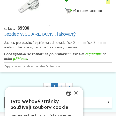
8
Více barev najednou ...
69930
č. karty:
Jezdec WS0 ARETAČNÍ, lakovaný
Jezdec pro plastová spirálová zdrhovadla WS0 - 3 mm WS0 - 3 mm,
aretační, lakovaný, cena za 1 ks, český výrobek.
Cena výrobku se zobrazí až po přihlášení. Prosím
registrujte
se
nebo
přihlaste
.
Zipy - pásy, jezdce, ostatní
>
Jezdce
«
1
2
»
×
Tyto webové stránky
Kategorie
CZECH
používají soubory cookie.
SLOVAK
Tato webová stránka používá cookies ke