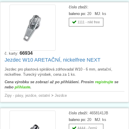
číslo zboží:
baleno po:
20
MJ:
ks
1111 - nikl free
66934
č. karty:
Jezdec W10 ARETAČNÍ, nickelfree NEXT
Jezdec pro plastová spirálová zdrhovadal W10 - 6 mm, aretační,
nickelfree. Turecký výrobek, cena za 1 ks.
Cena výrobku se zobrazí až po přihlášení. Prosím
registrujte
se
nebo
přihlaste
.
Zipy - pásy, jezdce, ostatní
>
Jezdce
číslo zboží:
4658141JB
baleno po:
20
MJ:
ks
4444 - černý