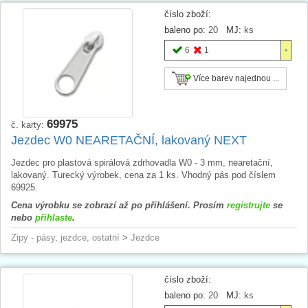
číslo zboží:
baleno po:
20
MJ:
ks
6
1
Více barev najednou ...
69975
č. karty:
Jezdec W0 NEARETAČNÍ, lakovaný NEXT
Jezdec pro plastová spirálová zdrhovadla W0 - 3 mm, nearetační,
lakovaný. Turecký výrobek, cena za 1 ks. Vhodný pás pod číslem
69925.
Cena výrobku se zobrazí až po přihlášení. Prosím
registrujte
se
nebo
přihlaste
.
Zipy - pásy, jezdce, ostatní
>
Jezdce
číslo zboží:
baleno po:
20
MJ:
ks