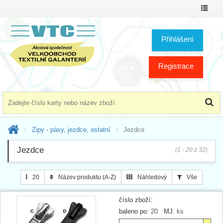
Přepno
menu
Přihlášení
Registrace
Zipy - pásy, jezdce, ostatní
Jezdce
Jezdce
(1 - 20 z 32)
20
Název produktu (A-Z)
Náhledový
Vše
číslo zboží:
baleno po:
20
MJ:
ks