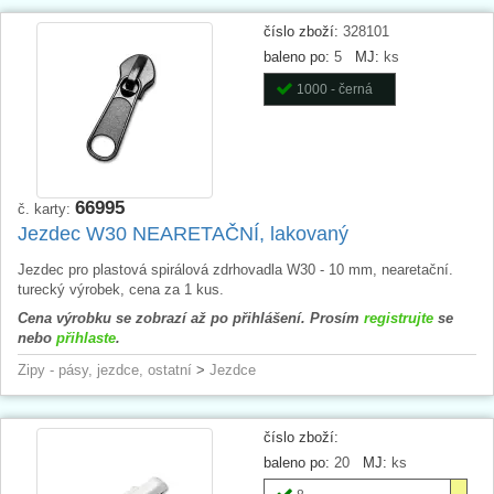
číslo zboží:
328101
baleno po:
5
MJ:
ks
1000 - černá
66995
č. karty:
Jezdec W30 NEARETAČNÍ, lakovaný
Jezdec pro plastová spirálová zdrhovadla W30 - 10 mm, nearetační.
turecký výrobek, cena za 1 kus.
Cena výrobku se zobrazí až po přihlášení. Prosím
registrujte
se
nebo
přihlaste
.
Zipy - pásy, jezdce, ostatní
>
Jezdce
číslo zboží:
baleno po:
20
MJ:
ks