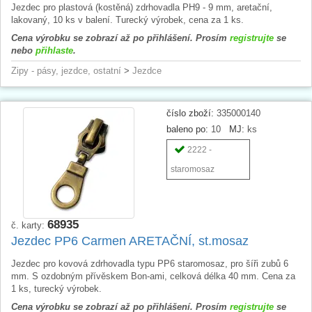
Jezdec pro plastová (kostěná) zdrhovadla PH9 - 9 mm, aretační,
lakovaný, 10 ks v balení. Turecký výrobek, cena za 1 ks.
Cena výrobku se zobrazí až po přihlášení. Prosím
registrujte
se
nebo
přihlaste
.
Zipy - pásy, jezdce, ostatní
>
Jezdce
číslo zboží:
335000140
baleno po:
10
MJ:
ks
2222 -
staromosaz
68935
č. karty:
Jezdec PP6 Carmen ARETAČNÍ, st.mosaz
Jezdec pro kovová zdrhovadla typu PP6 staromosaz, pro šíři zubů 6
mm. S ozdobným přívěskem Bon-ami, celková délka 40 mm. Cena za
1 ks, turecký výrobek.
Cena výrobku se zobrazí až po přihlášení. Prosím
registrujte
se