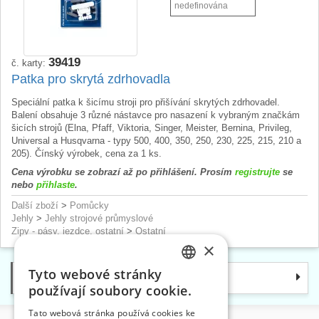
nedefinována
39419
č. karty:
Patka pro skrytá zdrhovadla
Speciální patka k šicímu stroji pro přišívání skrytých zdrhovadel.
Balení obsahuje 3 různé nástavce pro nasazení k vybraným značkám
šicích strojů (Elna, Pfaff, Viktoria, Singer, Meister, Bernina, Privileg,
Universal a Husqvarna - typy 500, 400, 350, 250, 230, 225, 215, 210 a
205). Čínský výrobek, cena za 1 ks.
Cena výrobku se zobrazí až po přihlášení. Prosím
registrujte
se
nebo
přihlaste
.
Další zboží
>
Pomůcky
Jehly
>
Jehly strojové průmyslové
Zipy - pásy, jezdce, ostatní
>
Ostatní
×
Tyto webové stránky
Kategorie
CZECH
používají soubory cookie.
SLOVAK
Tato webová stránka používá cookies ke