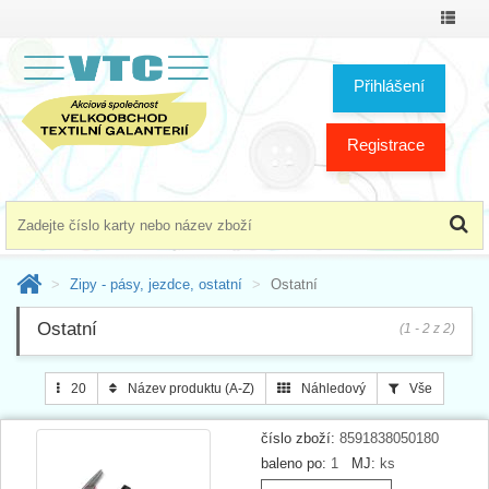
Přepno
menu
Přihlášení
Registrace
Zipy - pásy, jezdce, ostatní
Ostatní
Ostatní
(1 - 2 z 2)
20
Název produktu (A-Z)
Náhledový
Vše
číslo zboží:
8591838050180
baleno po:
1
MJ:
ks