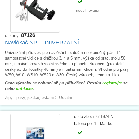
-
nedefinována
87126
č. karty:
Navlékač NP - UNIVERZÁLNÍ
Univerzální příravek pro navlékání jezdců na nekonečný pás. Tři
samostatné vidlice s drážkou 3, 4 a 5 mm, výška od prac. stolu 50
mm, masivní kovová stolní svěrka s upínacím šroubem (pro stolní
desky až do tloušťky 40 mm) a montážním klíčem. Vhodné pro pásy
WS0, W10, WS10, WS20 a W30. Český výrobek, cena za 1 ks.
Cena výrobku se zobrazí až po přihlášení. Prosím
registrujte
se
nebo
přihlaste
.
Zipy - pásy, jezdce, ostatní
>
Ostatní
číslo zboží:
611974 N
baleno po:
1
MJ:
ks
-