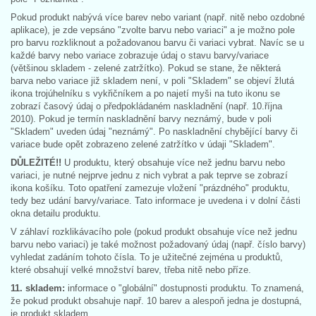
Pokud produkt nabývá více barev nebo variant (např. nitě nebo ozdobné
aplikace), je zde vepsáno "zvolte barvu nebo variaci" a je možno pole
pro barvu rozkliknout a požadovanou barvu či variaci vybrat. Navíc se u
každé barvy nebo variace zobrazuje údaj o stavu barvy/variace
(většinou skladem - zelené zatržítko). Pokud se stane, že některá
barva nebo variace již skladem není, v poli "Skladem" se objeví žlutá
ikona trojúhelníku s vykřičníkem a po najetí myši na tuto ikonu se
zobrazí časový údaj o předpokládaném naskladnění (např. 10.října
2010). Pokud je termín naskladnění barvy neznámý, bude v poli
"Skladem" uveden údaj "neznámý". Po naskladnění chybějící barvy či
variace bude opět zobrazeno zelené zatržítko v údaji "Skladem".
DŮLEŽITÉ!!
U produktu, který obsahuje více než jednu barvu nebo
variaci, je nutné nejprve jednu z nich vybrat a pak teprve se zobrazí
ikona košíku. Toto opatření zamezuje vložení "prázdného" produktu,
tedy bez udání barvy/variace. Tato informace je uvedena i v dolní části
okna detailu produktu.
V záhlaví rozklikávacího pole (pokud produkt obsahuje více než jednu
barvu nebo variaci) je také možnost požadovaný údaj (např. číslo barvy)
vyhledat zadáním tohoto čísla. To je užitečné zejména u produktů,
které obsahují velké množství barev, třeba nitě nebo příze.
11. skladem:
informace o "globální" dostupnosti produktu. To znamená,
že pokud produkt obsahuje např. 10 barev a alespoň jedna je dostupná,
je produkt skladem.