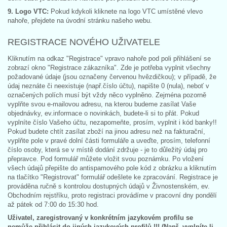
9. Logo VTC:
Pokud kdykoli kliknete na logo VTC umístěné vlevo
nahoře, přejdete na úvodní stránku našeho webu.
REGISTRACE NOVÉHO UŽIVATELE
Kliknutím na odkaz "Registrace" vpravo nahoře pod poli přihlášení se
zobrazí okno "Registrace zákazníka". Zde je potřeba vyplnit všechny
požadované údaje (jsou označeny červenou hvězdičkou); v případě, že
údaj neznáte či neexistuje (např.číslo účtu), napište 0 (nula), neboť v
označených polích musí být vždy něco vyplněno. Zejména pozorně
vyplňte svou e-mailovou adresu, na kterou budeme zasílat Vaše
objednávky, ev.informace o novinkách, budete-li si to přát. Pokud
vyplníte číslo Vašeho účtu, nezapomeňte, prosím, vyplnit i kód banky!!
Pokud budete chtít zasílat zboží na jinou adresu než na fakturační,
vyplňte pole v pravé dolní části formuláře a uveďte, prosím, telefonní
číslo osoby, která se v místě dodání zdržuje - je to důležitý údaj pro
přepravce. Pod formulář můžete vložit svou poznámku. Po vložení
všech údajů přepište do antispamového pole kód z obrázku a kliknutím
na tlačítko "Registrovat" formulář odešlete ke zpracování. Registrace je
prováděna ručně s kontrolou dostupných údajů v Živnostenském, ev.
Obchodním rejstříku, proto registraci provádíme v pracovní dny pondělí
až pátek od 7:00 do 15:30 hod.
Uživatel, zaregistrovaný v konkrétním jazykovém profilu se
nemůže přihlásit do jiných jazykových profilů !!! (Např. vyplníte-li