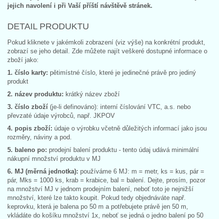
jejich navolení i při Vaší příští návštěvě stránek.
DETAIL PRODUKTU
Pokud kliknete v jakémkoli zobrazení (viz výše) na konkrétní produkt,
zobrazí se jeho detail. Zde můžete najít veškeré dostupné informace o
zboží jako:
1. číslo karty:
pětimístné číslo, které je jedinečné právě pro jediný
produkt
2. název produktu:
krátký název zboží
3. číslo zboží
(je-li definováno): interní číslování VTC, a.s. nebo
převzaté údaje výrobců, např. JKPOV
4. popis zboží:
údaje o výrobku včetně důležitých informací jako jsou
rozměry, náviny a pod.
5. baleno po:
prodejní balení produktu - tento údaj udává minimální
nákupní množství produktu v MJ
6. MJ (měrná jednotka):
používáme 6 MJ: m = metr, ks = kus, pár =
pár, Mks = 1000 ks, krab = krabice, bal = balení. Dejte, prosím, pozor
na množství MJ v jednom prodejním balení, neboť toto je nejnižší
množství, které lze takto koupit. Pokud tedy objednáváte např.
keprovku, která je balena po 50 m a potřebujete právě jen 50 m,
vkládáte do košíku množství 1x, neboť se jedná o jedno balení po 50