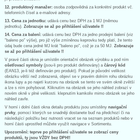
12. produktový manažer:
osoba zodpovědná za konkrétní produkt vč.
telefonních čísel a e-mailové adresy.
13. Cena za jednotku:
udává cenu bez DPH za 1 MJ (měrnou
jednotku).
Zobrazuje se až po přihlášení uživatele !!
14. Cena za balení:
udává cenu bez DPH za jedno prodejní balení (viz
"baleno po" výše), pro již výše zmíněnou keprovku tedy platí, že tento
údaj bude cena jedné MJ krát "baleno po", což je za 50 MJ.
Zobrazuje
se až po přihlášení uživatele !!
V pravé části okna je umístěn orientační obrázek výrobku a pod ním
ošetřovací symboly
(jsou-li pro produkt definovány) a
čárový kód
(EAN13, je-li též definován pro produkt). Pokud je původní velikost
obrázku větší než zobrazená, objeví se v pravém dolním rohu obrázku
ikona lupy a po najetí kurzoru na obrázek se tento ve svém okně zvětší
a lze s ním pohybovat. Kliknutím na obrázek se jeho náhled zobrazí v
novém okně v plné velikosti. klepnutím kamkoliv mimo obrázek se jeho
náhled zavře.
V horní i dolní části okna detailu produktu jsou umístěny
navigační
prvky
, pomocí kterých se snadněji dostanete buď na předchozí či na
následující položku bez nutnosti vracet se na seznam produktů nebo v
horní části uprostřed můžete využít navigace v Sortimentu.
Upozornění: teprve po přihlášení uživatele se zobrazí ceny
produktů, ty jsou VŽDY bez DPH!!