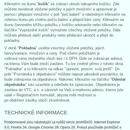
Kliknutím na ikonu "
košík
" se zobrazí obsah nákupního košíku. Zde
můžete revidovat vložené položky a jejich množství a upravovat je
pomocí přepsání množství v poli "poč.balení" a následným kliknutím na
zelenou ikonu pro změnu počtu balení a přepočítání ceny. Kliknutím na
ikonu červeného křížku položku z košíku odstraníte nebo kliknutím na
tlačítko "Vyprázdnit košík" vymažete všechny vložené položky. Dále
můžete přidávat další produkty nebo přidávání ukončit a přejít do
pokladny.
V okně "
Pokladna
" uvidíte všechny vložené položky, jejich
barvy/variace, množství a ceny. Pod všemi položkami je
celková cena vloženého zboží bez i s DPH. Dole se zobrazuje adresa,
na kterou Vám bude zboží zasláno. Tu lze změnit přímo z tohoto okna
"Pokladna" a to kliknutím na odkaz "upravte, prosím, svůj profil". Do
pole "Poznámka k objednávce" můžete napsat jakoukoli poznámku, ta
bude zobrazena na objednávce. Nakonec kliknutím na tlačítko "
Odeslat
objednávku
" tuto uzavřete a odešlete ke zpracování. Objednávka je
zaslána do VTC, a.s. a zároveň na Vaši e-mailovou adresu, kterou jste
udali v Registračním formuláři, abyste měli možnost si
po obdržení zásilky zboží zkontrolovat.
TECHNICKÉ INFORMACE
Podporované jsou následující (a vyšší) verze prohlížečů: Internet Explorer
9.0, Firefox 34, Google Chrome 39, Opera 26. Pokud používáte prohlížeč v