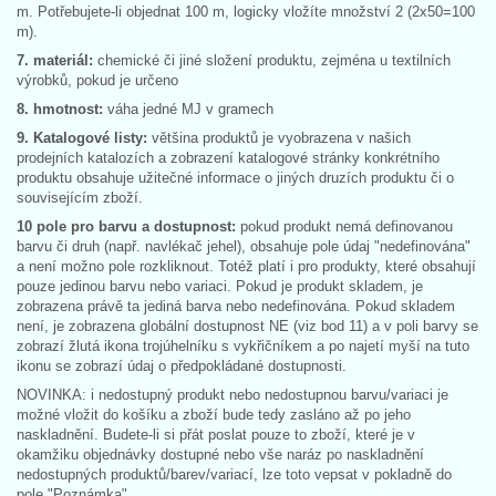
m. Potřebujete-li objednat 100 m, logicky vložíte množství 2 (2x50=100
m).
7. materiál:
chemické či jiné složení produktu, zejména u textilních
výrobků, pokud je určeno
8. hmotnost:
váha jedné MJ v gramech
9. Katalogové listy:
většina produktů je vyobrazena v našich
prodejních katalozích a zobrazení katalogové stránky konkrétního
produktu obsahuje užitečné informace o jiných druzích produktu či o
souvisejícím zboží.
10 pole pro barvu a dostupnost:
pokud produkt nemá definovanou
barvu či druh (např. navlékač jehel), obsahuje pole údaj "nedefinována"
a není možno pole rozkliknout. Totéž platí i pro produkty, které obsahují
pouze jedinou barvu nebo variaci. Pokud je produkt skladem, je
zobrazena právě ta jediná barva nebo nedefinována. Pokud skladem
není, je zobrazena globální dostupnost NE (viz bod 11) a v poli barvy se
zobrazí žlutá ikona trojúhelníku s vykřičníkem a po najetí myší na tuto
ikonu se zobrazí údaj o předpokládané dostupnosti.
NOVINKA: i nedostupný produkt nebo nedostupnou barvu/variaci je
možné vložit do košíku a zboží bude tedy zasláno až po jeho
naskladnění. Budete-li si přát poslat pouze to zboží, které je v
okamžiku objednávky dostupné nebo vše naráz po naskladnění
nedostupných produktů/barev/variací, lze toto vepsat v pokladně do
pole "Poznámka".