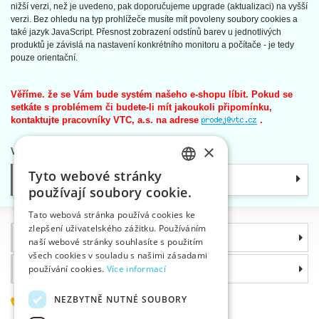
nižší verzi, než je uvedeno, pak doporučujeme upgrade (aktualizaci) na vyšší
verzi. Bez ohledu na typ prohlížeče musíte mít povoleny soubory cookies a
také jazyk JavaScript. Přesnost zobrazení odstínů barev u jednotlivých
produktů je závislá na nastavení konkrétního monitoru a počítače - je tedy
pouze orientační.
Věříme. že se Vám bude systém našeho e-shopu líbit. Pokud se
setkáte s problémem či budete-li mít jakoukoli připomínku,
kontaktujte pracovníky VTC, a.s. na adrese
.
×
Váš tým VTC
Tyto webové stránky
Kategorie
CZECH
používají soubory cookie.
SLOVAK
Tato webová stránka používá cookies ke
zlepšení uživatelského zážitku. Používáním
ENGLISH
Informace
naší webové stránky souhlasíte s použitím
GERMAN
všech cookies v souladu s našimi zásadami
Proč si zvolit právě nás
používání cookies.
Více informací
NEZBYTNĚ NUTNÉ SOUBORY
585 051 217