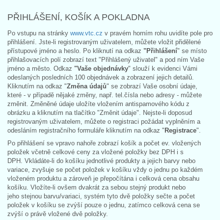
PŘIHLÁŠENÍ, KOŠÍK A POKLADNA
Po vstupu na stránky
www.vtc.cz
v pravém horním rohu uvidíte pole pro
přihlášení. Jste-li registrovaným uživatelem, můžete vložit přidělené
přístupové jméno a heslo. Po kliknutí na odkaz
"Přihlášení
" se místo
přihlašovacích polí zobrazí text "Přihlášený uživatel" a pod ním Vaše
jméno a město. Odkaz
"Vaše objednávky
" slouží k evidenci Vámi
odeslaných posledních 100 objednávek a zobrazení jejich detailů.
Kliknutím na odkaz "
Změna údajů
" se zobrazí Vaše osobní údaje,
které - v případě nějaké změny, např. tel.čísla nebo adresy - můžete
změnit. Změněné údaje uložíte vložením antispamového kódu z
obrázku a kliknutím na tlačítko "Změnit údaje". Nejste-li doposud
registrovaným uživatelem, můžete o registraci požádat vyplněním a
odesláním registračního formuláře kliknutím na odkaz "
Registrace
".
Po přihlášení se vpravo nahoře zobrazí košík a počet ev. vložených
položek včetně celkové ceny za vložené položky bez DPH i s
DPH. Vkládáte-li do košíku jednotlivé produkty a jejich barvy nebo
variace, zvyšuje se počet položek v košíku vždy o jednu po každém
vloženém produktu a zároveň je přepočítána i celková cena obsahu
košíku. Vložíte-li ovšem dvakrát za sebou stejný produkt nebo
jeho stejnou barvu/variaci, systém tyto dvě položky sečte a počet
položek v košíku se zvýší pouze o jednu, zatímco celková cena se
zvýší o právě vložené dvě položky.