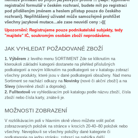
registrační formulář v českém rozhraní, budete mít po registraci
pod přiděleným jménem a heslem přístup pouze do českého
rozhraní). Nepřihlášený uživatel může samozřejmě prohlížet
všechny jazykové mutace...ale zase neuvidí ceny :-(((
Upozornění: Registrujeme pouze podnikatelské subjekty, tedy
"majitele" IČ, soukromým osobám zboží neprodáváme.
JAK VYHLEDAT POŽADOVANÉ ZBOŽÍ
1. Výběrem
z levého menu SORTIMENT Zde se kliknutím na
kteroukoli základní kategorii dostanete na přehled příslušných
podkategorií a novým kliknutím na podkategorii se v katalogu zobrazí
všechny produkty, které jsou v dané podkategorii obsaženy. Nad menu
Sortiment se nachází odkazy na
Novinky
(nové či akční zboží) a na
Slevy
(slevněné zboží a doprodej).
2. Fulltextově
ve vyhledávacím poli katalogu podle názvu zboží, čísla
zboží nebo čísla karty, znáte-li je.
MOŽNOSTI ZOBRAZENÍ
V rozklikávacím poli v hlavním okně vlevo můžete volit počet
zobrazovaných položek na stránce v krocích 20-40--80 položek nebo
všechny. Nevejdou-li se všechny položky dané kategorie či
podkategorie na jednu stránku, zobrazí se nabídka další