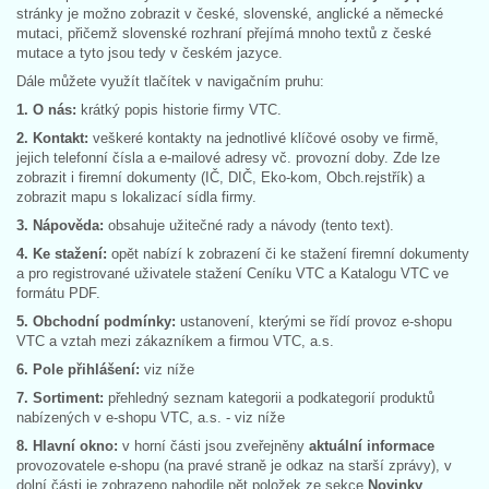
stránky je možno zobrazit v české, slovenské, anglické a německé
mutaci, přičemž slovenské rozhraní přejímá mnoho textů z české
mutace a tyto jsou tedy v českém jazyce.
Dále můžete využít tlačítek v navigačním pruhu:
1. O nás:
krátký popis historie firmy VTC.
2. Kontakt:
veškeré kontakty na jednotlivé klíčové osoby ve firmě,
jejich telefonní čísla a e-mailové adresy vč. provozní doby. Zde lze
zobrazit i firemní dokumenty (IČ, DIČ, Eko-kom, Obch.rejstřík) a
zobrazit mapu s lokalizací sídla firmy.
3. Nápověda:
obsahuje užitečné rady a návody (tento text).
4. Ke stažení:
opět nabízí k zobrazení či ke stažení firemní dokumenty
a pro registrované uživatele stažení Ceníku VTC a Katalogu VTC ve
formátu PDF.
5. Obchodní podmínky:
ustanovení, kterými se řídí provoz e-shopu
VTC a vztah mezi zákazníkem a firmou VTC, a.s.
6. Pole přihlášení:
viz níže
7. Sortiment:
přehledný seznam kategorii a podkategorií produktů
nabízených v e-shopu VTC, a.s. - viz níže
8. Hlavní okno:
v horní části jsou zveřejněny
aktuální informace
provozovatele e-shopu (na pravé straně je odkaz na starší zprávy), v
dolní části je zobrazeno nahodile pět položek ze sekce
Novinky
.