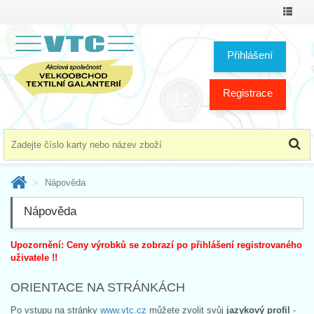
Přepno
menu
Přihlášení
Registrace
Nápověda
Nápověda
Upozornění:
Ceny výrobků se zobrazí po přihlášení registrovaného
uživatele !!
ORIENTACE NA STRÁNKÁCH
Po vstupu na stránky
www.vtc.cz
můžete zvolit svůj
jazykový profil
-