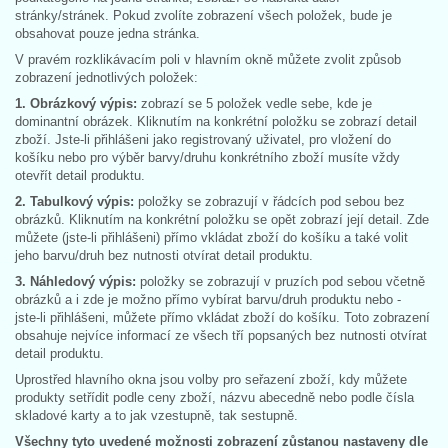
stránky/stránek. Pokud zvolíte zobrazení všech položek, bude je
obsahovat pouze jedna stránka.
V pravém rozklikávacím poli v hlavním okně můžete zvolit způsob
zobrazení jednotlivých položek:
1. Obrázkový výpis:
zobrazí se 5 položek vedle sebe, kde je
dominantní obrázek. Kliknutím na konkrétní položku se zobrazí detail
zboží. Jste-li přihlášeni jako registrovaný uživatel, pro vložení do
košíku nebo pro výběr barvy/druhu konkrétního zboží musíte vždy
otevřít detail produktu.
2. Tabulkový výpis:
položky se zobrazují v řádcích pod sebou bez
obrázků. Kliknutím na konkrétní položku se opět zobrazí její detail. Zde
můžete (jste-li přihlášeni) přímo vkládat zboží do košíku a také volit
jeho barvu/druh bez nutnosti otvírat detail produktu.
3. Náhledový výpis:
položky se zobrazují v pruzích pod sebou včetně
obrázků a i zde je možno přímo vybírat barvu/druh produktu nebo -
jste-li přihlášeni, můžete přímo vkládat zboží do košíku. Toto zobrazení
obsahuje nejvíce informací ze všech tří popsaných bez nutnosti otvírat
detail produktu.
Uprostřed hlavního okna jsou volby pro seřazení zboží, kdy můžete
produkty setřídit podle ceny zboží, názvu abecedně nebo podle čísla
skladové karty a to jak vzestupně, tak sestupně.
Všechny tyto uvedené možnosti zobrazení zůstanou nastaveny dle