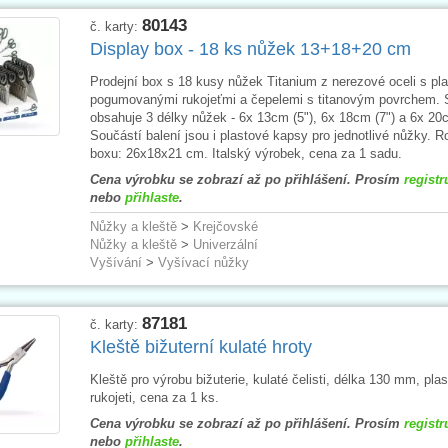
80143
č. karty:
Display box - 18 ks nůžek 13+18+20 cm
Prodejní box s 18 kusy nůžek Titanium z nerezové oceli s pl
pogumovanými rukojeťmi a čepelemi s titanovým povrchem.
obsahuje 3 délky nůžek - 6x 13cm (5"), 6x 18cm (7") a 6x 20c
Součástí balení jsou i plastové kapsy pro jednotlivé nůžky. 
boxu: 26x18x21 cm. Italský výrobek, cena za 1 sadu.
Cena výrobku se zobrazí až po přihlášení. Prosím
registr
nebo
přihlaste
.
Nůžky a kleště
>
Krejčovské
Nůžky a kleště
>
Univerzální
Vyšívání
>
Vyšívací nůžky
87181
č. karty:
Kleště bižuterní kulaté hroty
Kleště pro výrobu bižuterie, kulaté čelisti, délka 130 mm, pla
rukojeti, cena za 1 ks.
Cena výrobku se zobrazí až po přihlášení. Prosím
registr
nebo
přihlaste
.