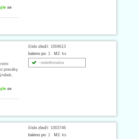
ujte
se
číslo zboží:
1004613
baleno po:
1
MJ:
ks
- nedefinována
tními
ro praváky
výrobek,
ujte
se
číslo zboží:
1003746
baleno po:
1
MJ:
ks