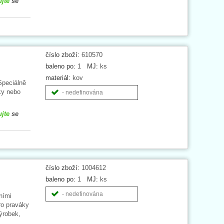
ujte
se
číslo zboží:
610570
baleno po:
1
MJ:
ks
materiál:
kov
Speciálně
ky nebo
- nedefinována
ujte
se
číslo zboží:
1004612
baleno po:
1
MJ:
ks
- nedefinována
ními
ro praváky
výrobek,