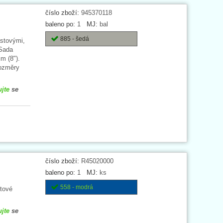
číslo zboží:
945370118
baleno po:
1
MJ:
bal
885 - šedá
astovými,
 Sada
m (8").
Rozměry
ujte
se
číslo zboží:
R45020000
baleno po:
1
MJ:
ks
558 - modrá
stové
ujte
se