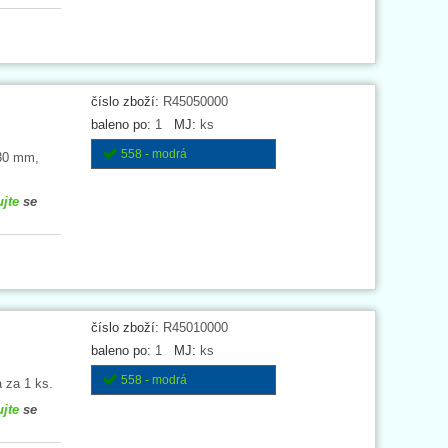
číslo zboží:
R45050000
baleno po:
1
MJ:
ks
558 - modrá
130 mm,
ujte
se
číslo zboží:
R45010000
baleno po:
1
MJ:
ks
558 - modrá
 za 1 ks.
ujte
se