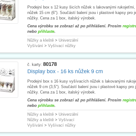
Prodejní box s 12 kusy šicích nůžek s lakovanými rukojeťmi,
nůžek 15 cm (6"). Součástí balení jsou i plastové kapsy pro j
nůžky. Cena za 1 box, italský výrobek.
Cena výrobku se zobrazí až po přihlášení. Prosím
registr
nebo
přihlaste
.
Nůžky a kleště
>
Univerzální
Vyšívání
>
Vyšívací nůžky
80178
č. karty:
Display box - 16 ks nůžek 9 cm
Prodejní box s 16 kusy vyšívacích nůžek s lakovanými rukoje
nůžek 9 cm (3,5"). Součástí balení jsou i plastové kapsy pro j
nůžky. Cena za 1 box, italský výrobek.
Cena výrobku se zobrazí až po přihlášení. Prosím
registr
nebo
přihlaste
.
Nůžky a kleště
>
Univerzální
Nůžky a kleště
>
Vyšívací
Vyšívání
>
Vyšívací nůžky