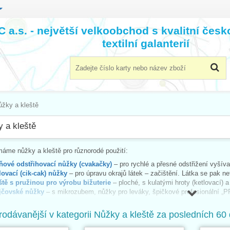
 a.s. - největší velkoobchod s kvalitní čes
textilní galanterií
ůžky a kleště
 a kleště
áme nůžky a kleště pro různorodé použití:
ňové odstřihovací nůžky (cvakačky)
– pro rychlé a přesné odstřižení vyšíva
lovací (cik-cak) nůžky
– pro úpravu okrajů látek – začištění. Látka se pak net
ště s pružinou pro výrobu bižuterie
– ploché, s kulatými hroty (ketlovací) a
jčovské nůžky
– s mikrozubem, nůžky pro leváky, špičkové profesionální „P
uhových odstínech a klasické celokovové krejčovské nůžky.
ívací nůžky
– krátké nůžky s ostrými hroty převážně italské výroby, vhodné 
rodávanější v kategorii Nůžky a kleště za posledních 60 
ší jinam nezařazené
– celokovové nůžky či kovové s plastovými rukojeťmi r