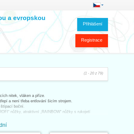
kou a evropskou
Přihlášení
Registrace
(1 - 20 z 79)
cích nitek, vláken a příze.
řepí a není třeba entlování šicím strojem.
 štípací boční.
ROFI“ nůžky, atraktivní „RAINBOW“ nůžky s rukojetí
na Richelieu.
dní
ůzných délek pro použití v domácnosti či do kanceláře