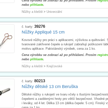
Cena výrobku se zobrazí až po přihlášení. Prosím
registr
nebo
přihlaste
.
Nůžky a kleště
>
Univerzální
39276
č. karty:
Nůžky Appliqué 15 cm
Kovové nůžky pro práci s aplikacemi, výšivkou a quiltování. 
tvarované zakřivené čepele a rukojeť zabraňují poškození lát
motivu aplikace. Pakistánský výrobek, cena za 1 ks.
Cena výrobku se zobrazí až po přihlášení. Prosím
registr
nebo
přihlaste
.
Nůžky a kleště
>
Krejčovské
80213
č. karty:
Nůžky dětské 13 cm Beruška
Dětské nůžky s rukojetí ve tvaru včely s tlustými bezpečnost
čepelemi a zaoblenými hroty pro větší bezpečnost. Vhodné p
i leváky, od 4 let. Délka 13 cm (délka čepele: 5 cm). Finský 
cena za 1 ks.