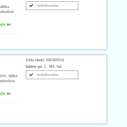
- nedefinována
 délka
ednotlivé
ujte
se
číslo zboží:
945360516
baleno po:
1
MJ:
bal
- nedefinována
ťmi, délka
ednotlivé
ujte
se