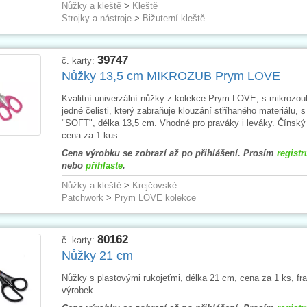
Nůžky a kleště
>
Kleště
Strojky a nástroje
>
Bižuterní kleště
39747
č. karty:
Nůžky 13,5 cm MIKROZUB Prym LOVE
Kvalitní univerzální nůžky z kolekce Prym LOVE, s mikrozo
jedné čelisti, který zabraňuje klouzání stříhaného materiálu, s
"SOFT", délka 13,5 cm. Vhodné pro praváky i leváky. Čínský
cena za 1 kus.
Cena výrobku se zobrazí až po přihlášení. Prosím
registr
nebo
přihlaste
.
Nůžky a kleště
>
Krejčovské
Patchwork
>
Prym LOVE kolekce
80162
č. karty:
Nůžky 21 cm
Nůžky s plastovými rukojeťmi, délka 21 cm, cena za 1 ks, f
výrobek.