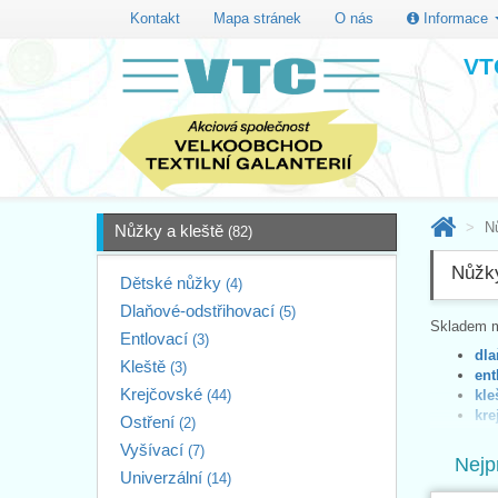
Kontakt
Mapa stránek
O nás
Informace
VTC
N
Nůžky a kleště
(82)
Nůžky
Dětské nůžky
(4)
Dlaňové-odstřihovací
(5)
Skladem m
Entlovací
(3)
dla
Kleště
(3)
ent
Krejčovské
(44)
kle
kre
Ostření
(2)
v d
Vyšívací
(7)
vyš
Nejp
dal
Univerzální
(14)