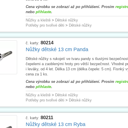
Cena výrobku se zobrazí až po přihlášení. Prosím
registr
nebo
přihlaste
.
Nůžky a kleště
>
Dětské nůžky
Potřeby pro tvořivé děti
>
Dětské nůžky
80214
č. karty:
Nůžky dětské 13 cm Panda
Dětské nůžky s rukojetí ve tvaru pandy s tlustými bezpečnos
čepelemi a zaoblenými hroty pro větší bezpečnost. Vhodné p
i leváky, od 4 let. Délka 13 cm (délka čepele: 5 cm). Fisnký 
cena za 1 ks.
Cena výrobku se zobrazí až po přihlášení. Prosím
registr
nebo
přihlaste
.
Nůžky a kleště
>
Dětské nůžky
Potřeby pro tvořivé děti
>
Dětské nůžky
80211
č. karty:
Nůžky dětské 13 cm Ryba