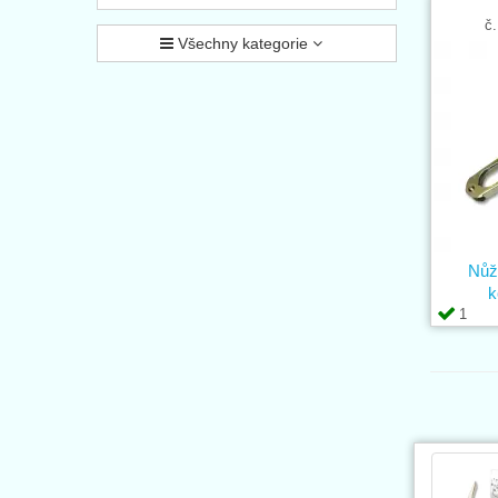
č.
Všechny kategorie
Nůž
k
1