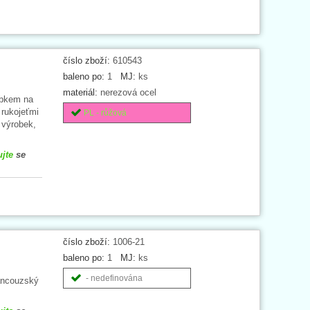
číslo zboží:
610543
baleno po:
1
MJ:
ks
materiál:
nerezová ocel
ubkem na
 rukojeťmi
PL - růžová
 výrobek,
ujte
se
číslo zboží:
1006-21
baleno po:
1
MJ:
ks
- nedefinována
rancouzský