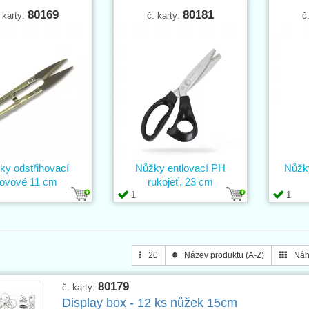
80169
80181
 karty:
č. karty:
č
ky odstřihovací
Nůžky entlovací PH
Nůžky
ovové 11 cm
rukojeť, 23 cm
1
1
20
Název produktu (A-Z)
Náh
80179
č. karty:
Display box - 12 ks nůžek 15cm