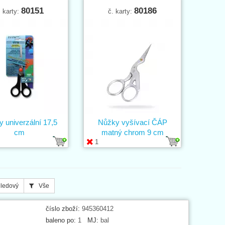
80151
80186
. karty:
č. karty:
 univerzální 17,5
Nůžky vyšívací ČÁP
cm
matný chrom 9 cm
1
ledový
Vše
číslo zboží:
945360412
baleno po:
1
MJ:
bal