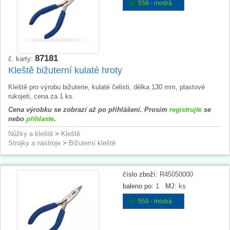
558 - modrá
87181
č. karty:
Kleště bižuterní kulaté hroty
Kleště pro výrobu bižuterie, kulaté čelisti, délka 130 mm, plastové
rukojeti, cena za 1 ks.
Cena výrobku se zobrazí až po přihlášení. Prosím
registrujte
se
nebo
přihlaste
.
Nůžky a kleště
>
Kleště
Strojky a nástroje
>
Bižuterní kleště
číslo zboží:
R45050000
baleno po:
1
MJ:
ks
558 - modrá