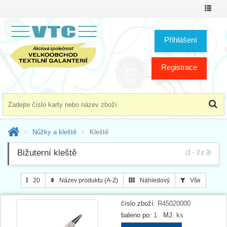
Přepno
menu
Přihlášení
Registrace
Nůžky a kleště
Kleště
Bižuterní kleště
(1 - 3 z 3)
20
Název produktu (A-Z)
Náhledový
Vše
číslo zboží:
R45020000
baleno po:
1
MJ:
ks