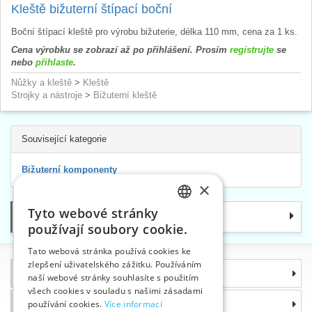
Kleště bižuterní štípací boční
Boční štípací kleště pro výrobu bižuterie, délka 110 mm, cena za 1 ks.
Cena výrobku se zobrazí až po přihlášení. Prosím
registrujte
se
nebo
přihlaste
.
Nůžky a kleště
>
Kleště
Strojky a nástroje
>
Bižuterní kleště
Související kategorie
Bižuterní komponenty
×
Tyto webové stránky
Kategorie
CZECH
používají soubory cookie.
SLOVAK
Tato webová stránka používá cookies ke
zlepšení uživatelského zážitku. Používáním
ENGLISH
Informace
naší webové stránky souhlasíte s použitím
GERMAN
všech cookies v souladu s našimi zásadami
Proč si zvolit právě nás
používání cookies.
Více informací