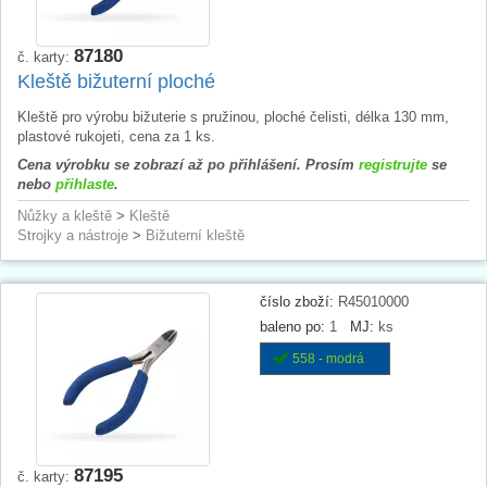
87180
č. karty:
Kleště bižuterní ploché
Kleště pro výrobu bižuterie s pružinou, ploché čelisti, délka 130 mm,
plastové rukojeti, cena za 1 ks.
Cena výrobku se zobrazí až po přihlášení. Prosím
registrujte
se
nebo
přihlaste
.
Nůžky a kleště
>
Kleště
Strojky a nástroje
>
Bižuterní kleště
číslo zboží:
R45010000
baleno po:
1
MJ:
ks
558 - modrá
87195
č. karty: