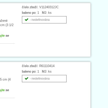
číslo zboží:
V11240312JC
baleno po:
1
MJ:
ks
- nedefinována
tažené
cm (3 1/2
ujte
se
číslo zboží:
R61110414
baleno po:
1
MJ:
ks
- nedefinována
,5 cm (4
ujte
se