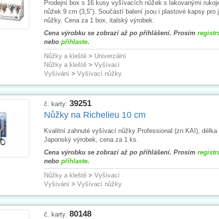
Prodejní box s 16 kusy vyšívacích nůžek s lakovanými rukoje
nůžek 9 cm (3,5"). Součástí balení jsou i plastové kapsy pro j
nůžky. Cena za 1 box, italský výrobek.
Cena výrobku se zobrazí až po přihlášení. Prosím
registr
nebo
přihlaste
.
Nůžky a kleště
>
Univerzální
Nůžky a kleště
>
Vyšívací
Vyšívání
>
Vyšívací nůžky
39251
č. karty:
Nůžky na Richelieu 10 cm
Kvalitní zahnuté vyšívací nůžky Professional (zn.KAI), délka
Japonský výrobek, cena za 1 ks.
Cena výrobku se zobrazí až po přihlášení. Prosím
registr
nebo
přihlaste
.
Nůžky a kleště
>
Vyšívací
Vyšívání
>
Vyšívací nůžky
80148
č. karty: