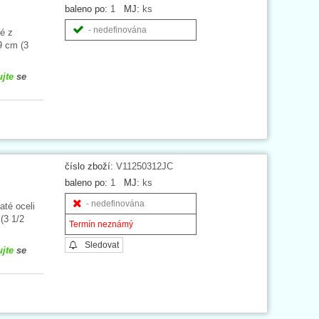
baleno po:
1
MJ:
ks
- nedefinována
é z
9 cm (3
ujte
se
číslo zboží:
V11250312JC
baleno po:
1
MJ:
ks
- nedefinována
até oceli
(3 1/2
Termín neznámý
Sledovat
ujte
se