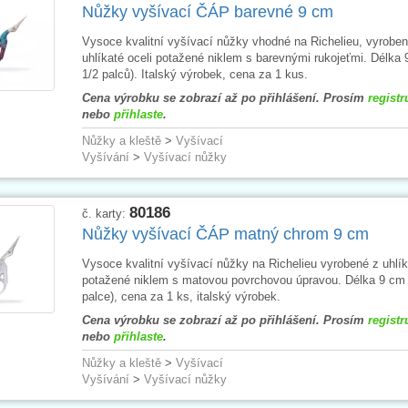
Nůžky vyšívací ČÁP barevné 9 cm
Vysoce kvalitní vyšívací nůžky vhodné na Richelieu, vyroben
uhlíkaté oceli potažené niklem s barevnými rukojeťmi. Délka 
1/2 palců). Italský výrobek, cena za 1 kus.
Cena výrobku se zobrazí až po přihlášení. Prosím
registr
nebo
přihlaste
.
Nůžky a kleště
>
Vyšívací
Vyšívání
>
Vyšívací nůžky
80186
č. karty:
Nůžky vyšívací ČÁP matný chrom 9 cm
Vysoce kvalitní vyšívací nůžky na Richelieu vyrobené z uhlík
potažené niklem s matovou povrchovou úpravou. Délka 9 cm 
palce), cena za 1 ks, italský výrobek.
Cena výrobku se zobrazí až po přihlášení. Prosím
registr
nebo
přihlaste
.
Nůžky a kleště
>
Vyšívací
Vyšívání
>
Vyšívací nůžky