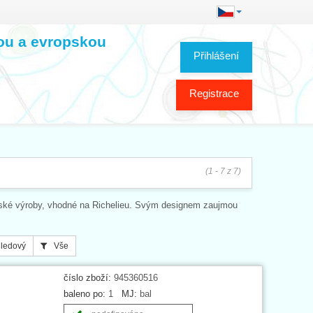
kou a evropskou
Přihlášení
Registrace
(1 - 7 z 7)
lské výroby, vhodné na Richelieu. Svým designem zaujmou
ledový
Vše
číslo zboží:
945360516
baleno po:
1
MJ:
bal