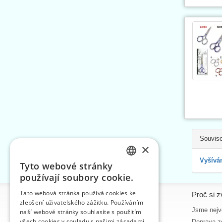
Souvise
×
Vyšívá
Tyto webové stránky
CZECH
používají soubory cookie.
SLOVAK
Tato webová stránka používá cookies ke
Informace
Proč si z
zlepšení uživatelského zážitku. Používáním
ENGLISH
Úvodní strana
Jsme nejvě
naší webové stránky souhlasíte s použitím
GERMAN
všech cookies v souladu s našimi zásadami
Kontakt
Doprava z