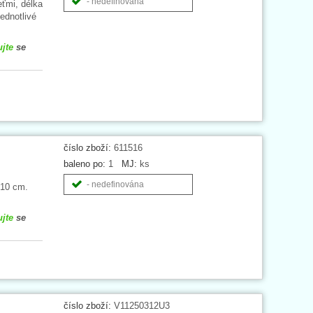
- nedefinována
ťmi, délka
ednotlivé
ujte
se
číslo zboží:
611516
baleno po:
1
MJ:
ks
- nedefinována
 10 cm.
ujte
se
číslo zboží:
V11250312U3