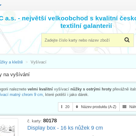
 a.s. - největší velkoobchod s kvalitní čes
textilní galanterií
ůžky a kleště
Vyšívací
 na vyšívání
egorii naleznete
velmi kvalitní
vyšívací
nůžky s ostrými hroty
převážně ita
ívací matný chrom 9 cm
, které potěší i jako dárek.
20
Název produktu (A-Z)
Náh
80178
č. karty:
Display box - 16 ks nůžek 9 cm