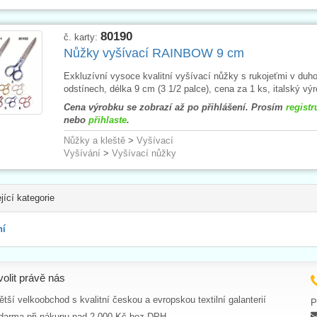
80190
č. karty:
Nůžky vyšívací RAINBOW 9 cm
Exkluzívní vysoce kvalitní vyšívací nůžky s rukojeťmi v duh
odstínech, délka 9 cm (3 1/2 palce), cena za 1 ks, italský vý
Cena výrobku se zobrazí až po přihlášení. Prosím
registr
nebo
přihlaste
.
Nůžky a kleště
>
Vyšívací
Vyšívání
>
Vyšívací nůžky
jící kategorie
ní
volit právě nás
tší velkoobchod s kvalitní českou a evropskou textilní galanterií
P
darma při nákupu nad 2 000 Kč bez DPH