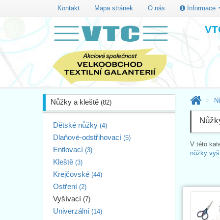
Kontakt
Mapa stránek
O nás
Informace
VTC
N
Nůžky a kleště
(82)
Nůžky
Dětské nůžky
(4)
Dlaňové-odstřihovací
(5)
V této kat
Entlovací
(3)
nůžky vyš
Kleště
(3)
Krejčovské
(44)
Ostření
(2)
Vyšívací
(7)
Univerzální
(14)