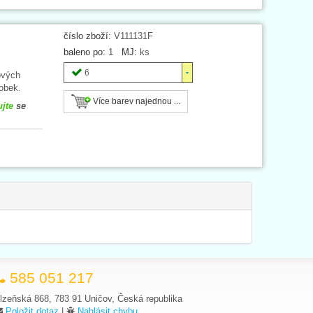
číslo zboží:
V111131F
baleno po:
1
MJ:
ks
6
ových
robek.
Více barev najednou ...
ujte
se
585 051 217
lzeňská 868, 783 91 Uničov, Česká republika
Položit dotaz
|
Nahlásit chybu