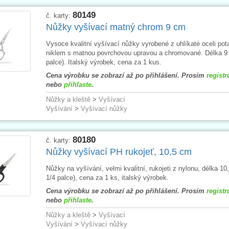
80149
č. karty:
Nůžky vyšívací matný chrom 9 cm
Vysoce kvalitní vyšívací nůžky vyrobené z uhlíkaté oceli po
niklem s matnou povrchovou upravou a chromované. Délka 9 
palce). Italský výrobek, cena za 1 kus.
Cena výrobku se zobrazí až po přihlášení. Prosím
registr
nebo
přihlaste
.
Nůžky a kleště
>
Vyšívací
Vyšívání
>
Vyšívací nůžky
80180
č. karty:
Nůžky vyšívací PH rukojeť, 10,5 cm
Nůžky na vyšívání, velmi kvalitní, rukojeti z nylonu, délka 10
1/4 palce), cena za 1 ks, italský výrobek.
Cena výrobku se zobrazí až po přihlášení. Prosím
registr
nebo
přihlaste
.
Nůžky a kleště
>
Vyšívací
Vyšívání
>
Vyšívací nůžky