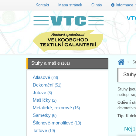
Kontakt
Mapa stránek
O nás
Informace
VTC
S
Stuhy a mašle
(181)
Stuhy
Atlasové
(28)
Dekorační
(51)
Stuhy jso
Jutové
(3)
netřepí se
Mašličky
(2)
Oděvní s
Metalické, rexorové
(16)
dekorativn
Sametky
(6)
Tip
: K de
Šifonové-monofilové
(10)
Nejp
Taftové
(19)