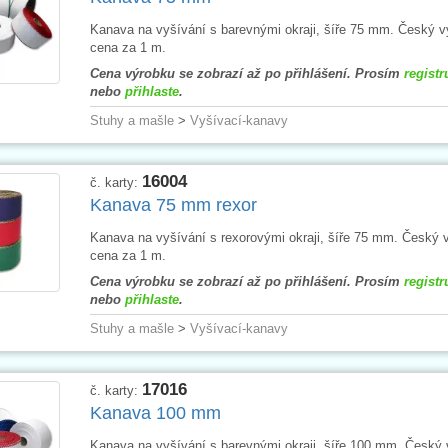
Kanava na vyšívání s barevnými okraji, šíře 75 mm. Český v
cena za 1 m.
Cena výrobku se zobrazí až po přihlášení. Prosím
registr
nebo
přihlaste
.
Stuhy a mašle
>
Vyšívací-kanavy
16004
č. karty:
Kanava 75 mm rexor
Kanava na vyšívání s rexorovými okraji, šíře 75 mm. Český 
cena za 1 m.
Cena výrobku se zobrazí až po přihlášení. Prosím
registr
nebo
přihlaste
.
Stuhy a mašle
>
Vyšívací-kanavy
17016
č. karty:
Kanava 100 mm
Kanava na vyšívání s barevnými okraji, šíře 100 mm. Český 