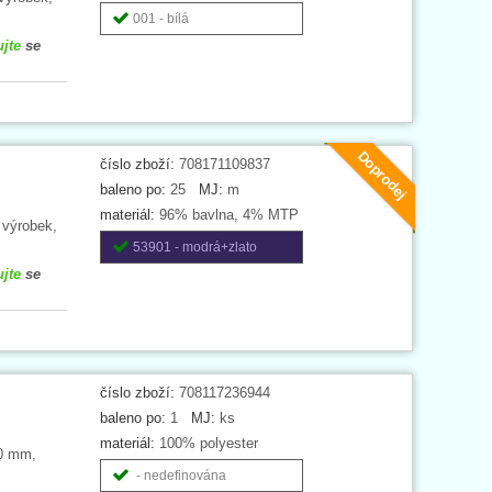
001 - bílá
ujte
se
Doprodej
číslo zboží:
708171109837
baleno po:
25
MJ:
m
materiál:
96% bavlna, 4% MTP
 výrobek,
53901 - modrá+zlato
ujte
se
číslo zboží:
708117236944
baleno po:
1
MJ:
ks
materiál:
100% polyester
20 mm,
- nedefinována