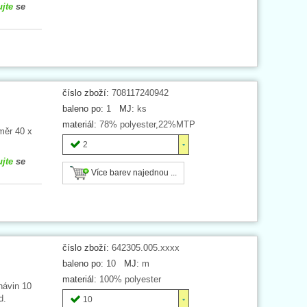
ujte
se
číslo zboží:
708117240942
baleno po:
1
MJ:
ks
materiál:
78% polyester,22%MTP
měr 40 x
2
ujte
se
Více barev najednou ...
číslo zboží:
642305.005.xxxx
baleno po:
10
MJ:
m
materiál:
100% polyester
návin 10
d.
10