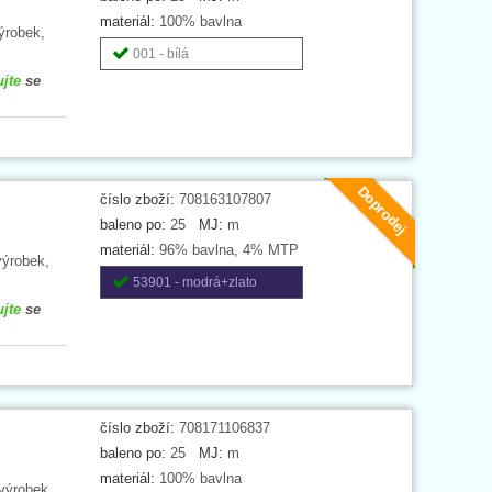
materiál:
100% bavlna
ýrobek,
001 - bílá
ujte
se
Doprodej
číslo zboží:
708163107807
baleno po:
25
MJ:
m
materiál:
96% bavlna, 4% MTP
výrobek,
53901 - modrá+zlato
ujte
se
číslo zboží:
708171106837
baleno po:
25
MJ:
m
materiál:
100% bavlna
výrobek,