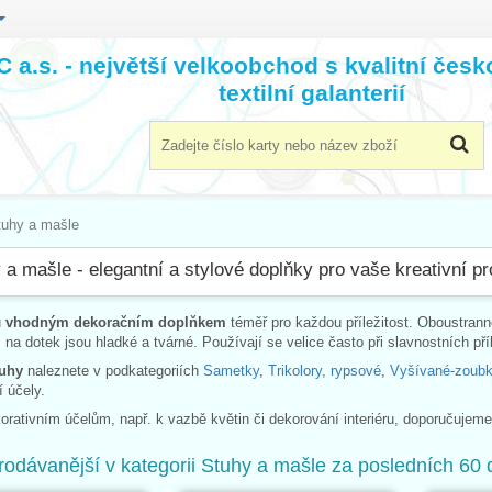
 a.s. - největší velkoobchod s kvalitní čes
textilní galanterií
tuhy a mašle
 a mašle - elegantní a stylové doplňky pro vaše kreativní pr
u
vhodným dekoračním doplňkem
téměř pro každou příležitost. Oboustrann
, na dotek jsou hladké a tvárné. Používají se velice často při slavnostních pří
tuhy
naleznete v podkategoriích
Sametky
,
Trikolory, rypsové
,
Vyšívané-zoub
í účely.
korativním účelům, např. k vazbě květin či dekorování interiéru, doporučujem
rodávanější v kategorii Stuhy a mašle za posledních 60 