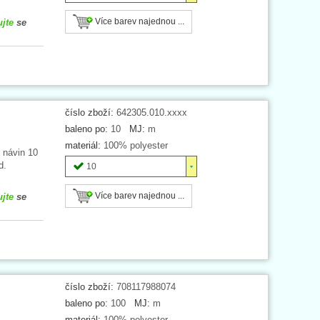
Více barev najednou ...
ujte
se
číslo zboží:
642305.010.xxxx
baleno po:
10
MJ:
m
materiál:
100% polyester
 návin 10
d.
10
Více barev najednou ...
ujte
se
číslo zboží:
708117988074
baleno po:
100
MJ:
m
materiál:
100% polyester