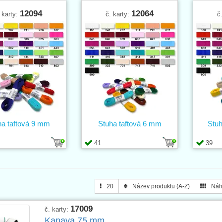
12094
12064
 karty:
č. karty:
č
ha taftová 9 mm
Stuha taftová 6 mm
Stuh
41
39
20
Název produktu (A-Z)
Náh
17009
č. karty:
Kanava 75 mm