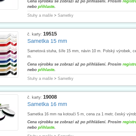
Cena výrobku se zobrazí až po přihlášení. Prosím
registr
nebo
přihlaste
.
Stuhy a mašle
>
Sametky
19515
č. karty:
Sametka 15 mm
Sametová stuha, šíře 15 mm, návin 10 m. Polský výrobek, c
m.
Cena výrobku se zobrazí až po přihlášení. Prosím
registr
nebo
přihlaste
.
Stuhy a mašle
>
Sametky
19008
č. karty:
Sametka 16 mm
Sametka 16 mm na kotouči 5 m, cena za 1 metr, český výrob
Cena výrobku se zobrazí až po přihlášení. Prosím
registr
nebo
přihlaste
.