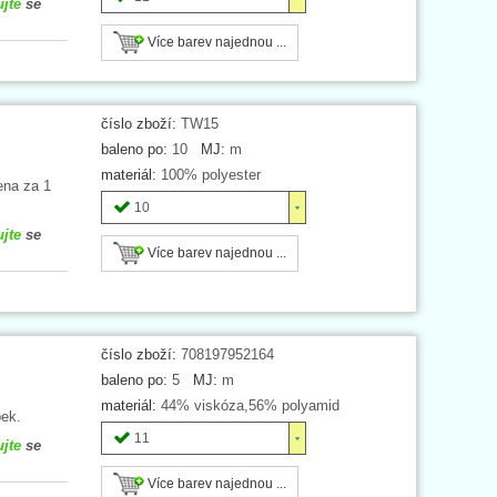
ujte
se
Více barev najednou ...
číslo zboží:
TW15
baleno po:
10
MJ:
m
materiál:
100% polyester
ena za 1
10
ujte
se
Více barev najednou ...
číslo zboží:
708197952164
baleno po:
5
MJ:
m
materiál:
44% viskóza,56% polyamid
ek.
11
ujte
se
Více barev najednou ...