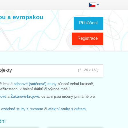
kou a evropskou
Přihlášení
Registrace
ojekty
(1 - 20 z 168)
ě lesklé
atlasové (saténové) stuhy
působí velmi luxusně,
ležitostech, k balení dárků či výrobě mašlí.
kové
a
Žakárové-krojové
, ostatní jsou určeny primárně pro
e
ozdobné stuhy s rexorem
či
efektní stuhy s drátem
.
dní