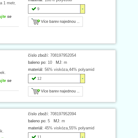
a 1 metr,
9
ujte
se
Více barev najednou ...
číslo zboží:
708197952054
baleno po:
10
MJ:
m
materiál:
56% viskóza,44% polyamid
ek.
12
ujte
se
Více barev najednou ...
číslo zboží:
708197952094
baleno po:
5
MJ:
m
materiál:
45% viskóza,55% polyamid
k.
11