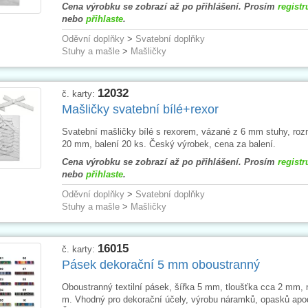
Cena výrobku se zobrazí až po přihlášení. Prosím
registr
nebo
přihlaste
.
Oděvní doplňky
>
Svatební doplňky
Stuhy a mašle
>
Mašličky
12032
č. karty:
Mašličky svatební bílé+rexor
Svatební mašličky bílé s rexorem, vázané z 6 mm stuhy, roz
20 mm, balení 20 ks. Český výrobek, cena za balení.
Cena výrobku se zobrazí až po přihlášení. Prosím
registr
nebo
přihlaste
.
Oděvní doplňky
>
Svatební doplňky
Stuhy a mašle
>
Mašličky
16015
č. karty:
Pásek dekorační 5 mm oboustranný
Oboustranný textilní pásek, šířka 5 mm, tloušťka cca 2 mm, 
m. Vhodný pro dekorační účely, výrobu náramků, opasků apo