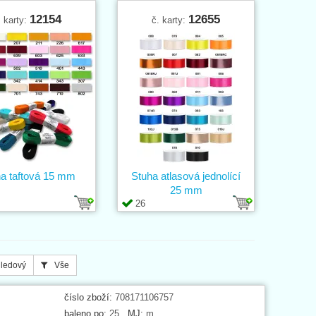
12154
12655
. karty:
č. karty:
a taftová 15 mm
Stuha atlasová jednolící
25 mm
26
ledový
Vše
číslo zboží:
708171106757
baleno po:
25
MJ:
m