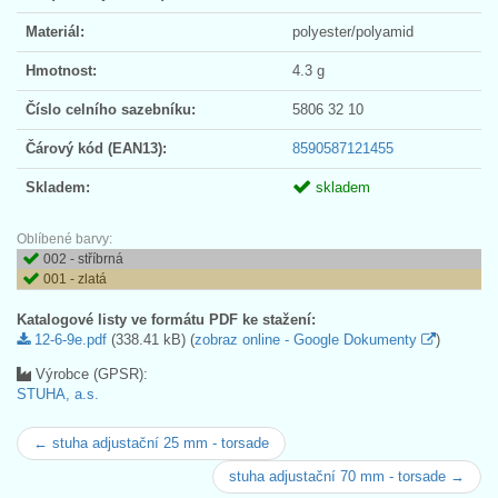
Materiál:
polyester/polyamid
Hmotnost:
4.3 g
Číslo celního sazebníku:
5806 32 10
Čárový kód (EAN13):
8590587121455
Skladem:
skladem
Oblíbené barvy:
002 - stříbrná
001 - zlatá
Katalogové listy ve formátu PDF ke stažení:
12-6-9e.pdf
(338.41 kB) (
zobraz online - Google Dokumenty
)
Výrobce (GPSR):
STUHA, a.s.
← stuha adjustační 25 mm - torsade
stuha adjustační 70 mm - torsade →