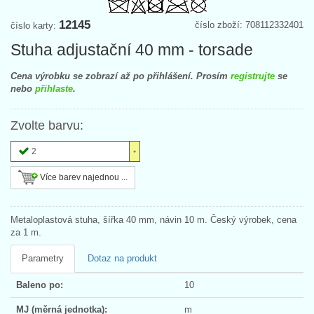
12145
číslo zboží: 708112332401
číslo karty:
Stuha adjustační 40 mm - torsade
Cena výrobku se zobrazí až po přihlášení. Prosím
registrujte
se
nebo
přihlaste
.
Zvolte barvu:
2
Více barev najednou ...
Metaloplastová stuha, šířka 40 mm, návin 10 m. Český výrobek, cena
za 1 m.
Parametry
Dotaz na produkt
Baleno po:
10
MJ (měrná jednotka):
m