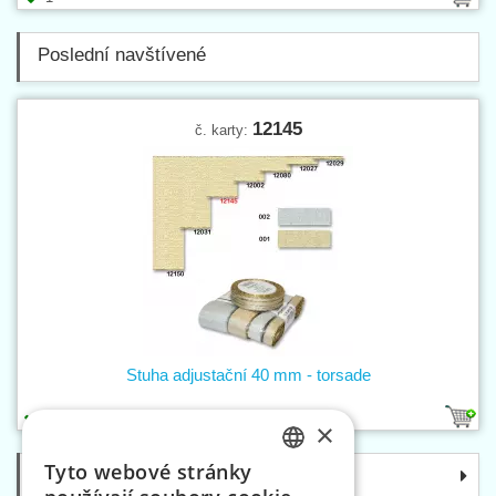
Poslední navštívené
12145
č. karty:
Stuha adjustační 40 mm - torsade
2
×
Tyto webové stránky
Kategorie
CZECH