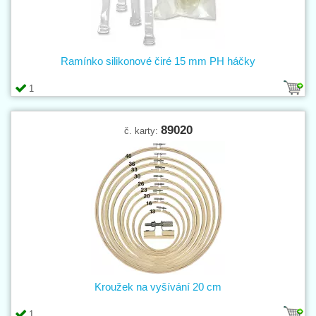
Ramínko silikonové čiré 15 mm PH háčky
1
89020
č. karty:
Kroužek na vyšívání 20 cm
1