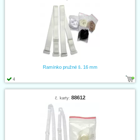
Ramínko pružné š. 16 mm
4
88612
č. karty: