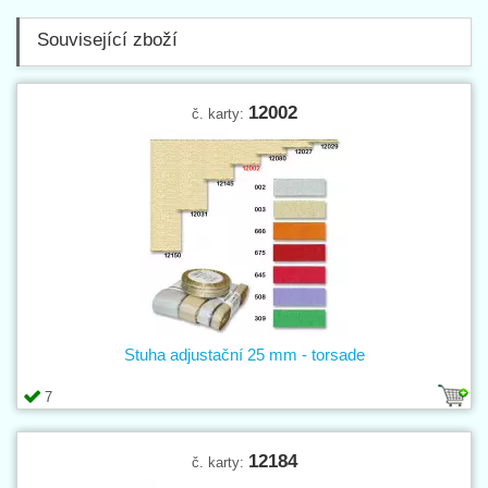
Související zboží
12002
č. karty:
Stuha adjustační 25 mm - torsade
7
12184
č. karty: