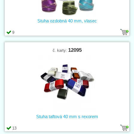
Stuha ozdobná 40 mm, vlasec
9
12095
č. karty:
Stuha taftová 40 mm s rexorem
13