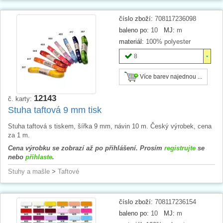
číslo zboží:
708117236098
baleno po:
10
MJ:
m
materiál:
100% polyester
8
Více barev najednou ...
12143
č. karty:
Stuha taftová 9 mm tisk
Stuha taftová s tiskem, šířka 9 mm, návin 10 m. Český výrobek, cena
za 1 m.
Cena výrobku se zobrazí až po přihlášení. Prosím
registrujte
se
nebo
přihlaste
.
Stuhy a mašle
>
Taftové
číslo zboží:
708117236154
baleno po:
10
MJ:
m