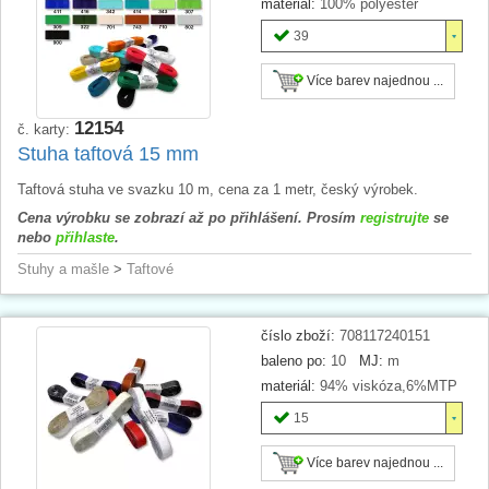
materiál:
100% polyester
39
Více barev najednou ...
12154
č. karty:
Stuha taftová 15 mm
Taftová stuha ve svazku 10 m, cena za 1 metr, český výrobek.
Cena výrobku se zobrazí až po přihlášení. Prosím
registrujte
se
nebo
přihlaste
.
Stuhy a mašle
>
Taftové
číslo zboží:
708117240151
baleno po:
10
MJ:
m
materiál:
94% viskóza,6%MTP
15
Více barev najednou ...