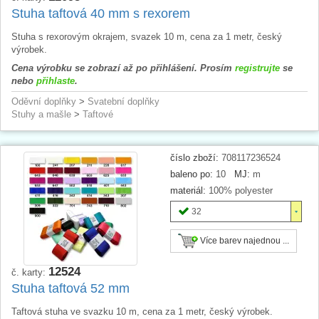
Stuha taftová 40 mm s rexorem
Stuha s rexorovým okrajem, svazek 10 m, cena za 1 metr, český
výrobek.
Cena výrobku se zobrazí až po přihlášení. Prosím
registrujte
se
nebo
přihlaste
.
Oděvní doplňky
>
Svatební doplňky
Stuhy a mašle
>
Taftové
číslo zboží:
708117236524
baleno po:
10
MJ:
m
materiál:
100% polyester
32
Více barev najednou ...
12524
č. karty:
Stuha taftová 52 mm
Taftová stuha ve svazku 10 m, cena za 1 metr, český výrobek.