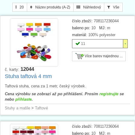
20
Název produktu (A-Z)
Náhledový
Vše
TIP
: Hotové
mašličky na svatbu
naleznete v samostatné kategorii.
číslo zboží:
708117236044
baleno po:
10
MJ:
m
materiál:
100% polyester
11
Více barev najednou ...
12044
č. karty:
Stuha taftová 4 mm
Taftová stuha, cena za 1 metr, český výrobek.
Cena výrobku se zobrazí až po přihlášení. Prosím
registrujte
se
nebo
přihlaste
.
Stuhy a mašle
>
Taftové
číslo zboží:
708117236064
baleno po:
10
MJ:
m