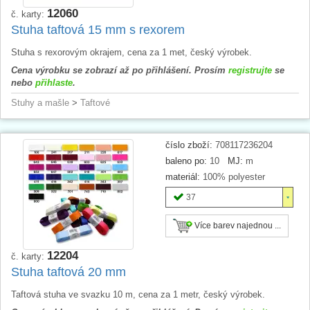
12060
č. karty:
Stuha taftová 15 mm s rexorem
Stuha s rexorovým okrajem, cena za 1 met, český výrobek.
Cena výrobku se zobrazí až po přihlášení. Prosím
registrujte
se
nebo
přihlaste
.
Stuhy a mašle
>
Taftové
číslo zboží:
708117236204
baleno po:
10
MJ:
m
materiál:
100% polyester
37
Více barev najednou ...
12204
č. karty:
Stuha taftová 20 mm
Taftová stuha ve svazku 10 m, cena za 1 metr, český výrobek.