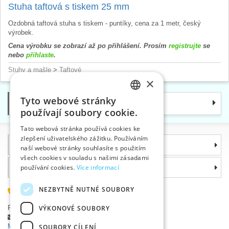
Stuha taftová s tiskem 25 mm
Ozdobná taftová stuha s tiskem - puntíky, cena za 1 metr, český
výrobek.
Cena výrobku se zobrazí až po přihlášení. Prosím
registrujte
se
nebo
přihlaste
.
Stuhy a mašle
>
Taftové
×
Tyto webové stránky
Kategorie
CZECH
používají soubory cookie.
SLOVAK
Tato webová stránka používá cookies ke
zlepšení uživatelského zážitku. Používáním
ENGLISH
Informace
naší webové stránky souhlasíte s použitím
GERMAN
všech cookies v souladu s našimi zásadami
Proč si zvolit právě nás
používání cookies.
Více informací
NEZBYTNĚ NUTNÉ SOUBORY
585 051 217
Plzeňská 868, 783 91 Uničov, Česká republika
VÝKONOVÉ SOUBORY
Položit dotaz
|
Nahlásit chybu
Máte problémy s přihlášením ?
SOUBORY CÍLENÍ