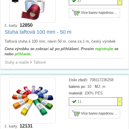
37
Více barev najednou ...
12850
č. karty:
Stuha taftová 100 mm - 50 m
Taftová stuha š.100 mm, návin 50 m, cena za 1 m, český výrobek.
Cena výrobku se zobrazí až po přihlášení. Prosím
registrujte
se
nebo
přihlaste
.
Stuhy a mašle
>
Taftové
číslo zboží:
708117236258
baleno po:
10
MJ:
m
materiál:
100% PES
11
Více barev najednou ...
12131
č. karty: