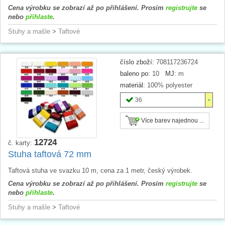
Cena výrobku se zobrazí až po přihlášení. Prosím
registrujte
se
nebo
přihlaste
.
Stuhy a mašle
>
Taftové
číslo zboží:
708117236724
baleno po:
10
MJ:
m
materiál:
100% polyester
36
Více barev najednou ...
12724
č. karty:
Stuha taftová 72 mm
Taftová stuha ve svazku 10 m, cena za 1 metr, český výrobek.
Cena výrobku se zobrazí až po přihlášení. Prosím
registrujte
se
nebo
přihlaste
.
Stuhy a mašle
>
Taftové