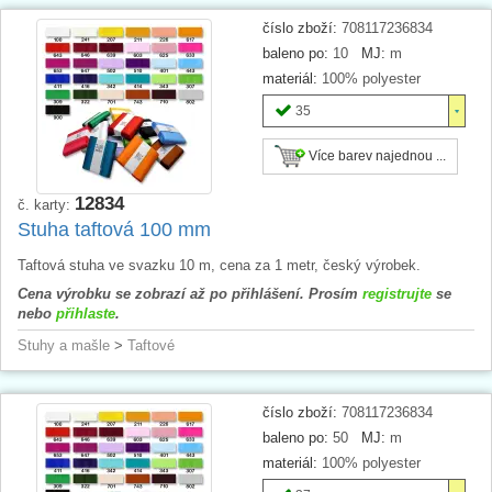
číslo zboží:
708117236834
baleno po:
10
MJ:
m
materiál:
100% polyester
35
Více barev najednou ...
12834
č. karty:
Stuha taftová 100 mm
Taftová stuha ve svazku 10 m, cena za 1 metr, český výrobek.
Cena výrobku se zobrazí až po přihlášení. Prosím
registrujte
se
nebo
přihlaste
.
Stuhy a mašle
>
Taftové
číslo zboží:
708117236834
baleno po:
50
MJ:
m
materiál:
100% polyester