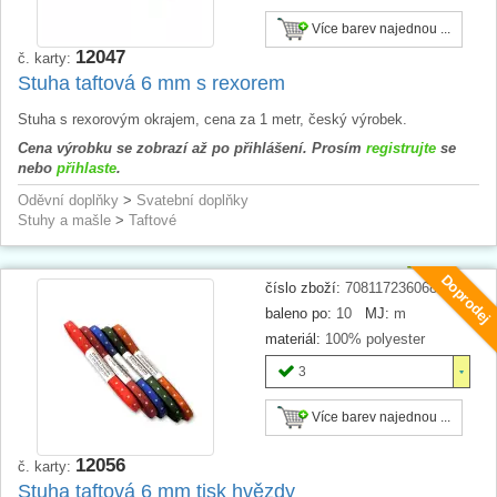
Více barev najednou ...
12047
č. karty:
Stuha taftová 6 mm s rexorem
Stuha s rexorovým okrajem, cena za 1 metr, český výrobek.
Cena výrobku se zobrazí až po přihlášení. Prosím
registrujte
se
nebo
přihlaste
.
Oděvní doplňky
>
Svatební doplňky
Stuhy a mašle
>
Taftové
Doprodej
číslo zboží:
708117236068
baleno po:
10
MJ:
m
materiál:
100% polyester
3
Více barev najednou ...
12056
č. karty:
Stuha taftová 6 mm tisk hvězdy