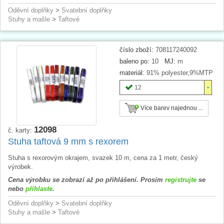
Oděvní doplňky
>
Svatební doplňky
Stuhy a mašle
>
Taftové
číslo zboží:
708117240092
baleno po:
10
MJ:
m
materiál:
91% polyester,9%MTP
12
Více barev najednou ...
12098
č. karty:
Stuha taftová 9 mm s rexorem
Stuha s rexorovým okrajem, svazek 10 m, cena za 1 metr, český
výrobek.
Cena výrobku se zobrazí až po přihlášení. Prosím
registrujte
se
nebo
přihlaste
.
Oděvní doplňky
>
Svatební doplňky
Stuhy a mašle
>
Taftové