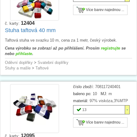
Více barev najednou ...
12404
č. karty:
Stuha taftová 40 mm
Taftová stuha ve svazku 10 m, cena za 1 metr, český výrobek.
Cena výrobku se zobrazí až po přihlášení. Prosím
registrujte
se
nebo
přihlaste
.
Oděvní doplňky
>
Svatební doplňky
Stuhy a mašle
>
Taftové
číslo zboží:
708117240401
baleno po:
10
MJ:
m
materiál:
97% viskóza,3%MTP
13
Více barev najednou ...
12095
č. karty: