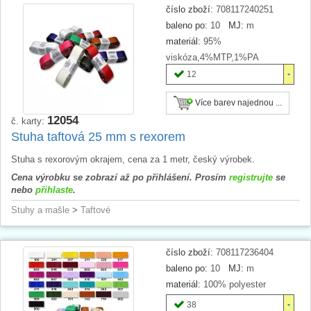
číslo zboží:
708117240251
baleno po:
10
MJ:
m
materiál:
95%
viskóza,4%MTP,1%PA
12
Více barev najednou ...
12054
č. karty:
Stuha taftová 25 mm s rexorem
Stuha s rexorovým okrajem, cena za 1 metr, český výrobek.
Cena výrobku se zobrazí až po přihlášení. Prosím
registrujte
se
nebo
přihlaste
.
Stuhy a mašle
>
Taftové
číslo zboží:
708117236404
baleno po:
10
MJ:
m
materiál:
100% polyester
38