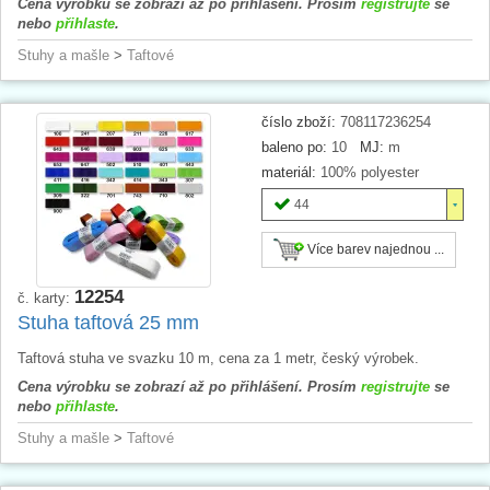
Cena výrobku se zobrazí až po přihlášení. Prosím
registrujte
se
nebo
přihlaste
.
Stuhy a mašle
>
Taftové
číslo zboží:
708117236254
baleno po:
10
MJ:
m
materiál:
100% polyester
44
Více barev najednou ...
12254
č. karty:
Stuha taftová 25 mm
Taftová stuha ve svazku 10 m, cena za 1 metr, český výrobek.
Cena výrobku se zobrazí až po přihlášení. Prosím
registrujte
se
nebo
přihlaste
.
Stuhy a mašle
>
Taftové