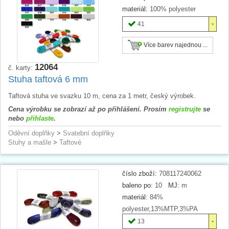
materiál:
100% polyester
41
Více barev najednou ...
12064
č. karty:
Stuha taftová 6 mm
Taftová stuha ve svazku 10 m, cena za 1 metr, český výrobek.
Cena výrobku se zobrazí až po přihlášení. Prosím
registrujte
se
nebo
přihlaste
.
Oděvní doplňky
>
Svatební doplňky
Stuhy a mašle
>
Taftové
číslo zboží:
708117240062
baleno po:
10
MJ:
m
materiál:
84%
polyester,13%MTP,3%PA
13