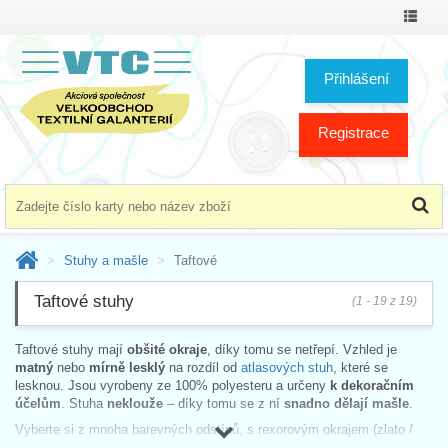
Přepno
menu
Přihlášení
Registrace
Stuhy a mašle
Taftové
Taftové stuhy
(1 - 19 z 19)
Taftové stuhy mají
obšité okraje
, díky tomu se netřepí. Vzhled je
matný
nebo
mírně lesklý
na rozdíl od
atlasových stuh
, které se
lesknou. Jsou vyrobeny ze 100% polyesteru a určeny
k dekoračním
účelům
. Stuha
neklouže
– díky tomu se z ní
snadno dělají mašle
.
Vyberte si z mnoha barevných odstínů, s rexorovým okrajem (zlato /
stříbro) či
ozdobnou stuhu s puntíky
.