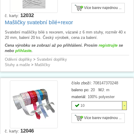
Více barev najednou ...
12032
č. karty:
Mašličky svatební bílé+rexor
Svatební mašličky bílé s rexorem, vázané z 6 mm stuhy, rozměr 40 x
20 mm, balení 20 ks. Český výrobek, cena za balení.
Cena výrobku se zobrazí až po přihlášení. Prosím
registrujte
se
nebo
přihlaste
.
Oděvní doplňky
>
Svatební doplňky
Stuhy a mašle
>
Mašličky
číslo zboží:
708147370248
baleno po:
20
MJ:
m
materiál:
100% polyester
10
Více barev najednou ...
12046
č. karty: