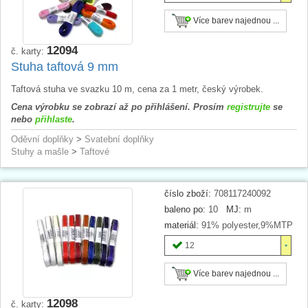
Více barev najednou ...
12094
č. karty:
Stuha taftová 9 mm
Taftová stuha ve svazku 10 m, cena za 1 metr, český výrobek.
Cena výrobku se zobrazí až po přihlášení. Prosím
registrujte
se
nebo
přihlaste
.
Oděvní doplňky
>
Svatební doplňky
Stuhy a mašle
>
Taftové
číslo zboží:
708117240092
baleno po:
10
MJ:
m
materiál:
91% polyester,9%MTP
12
Více barev najednou ...
12098
č. karty: