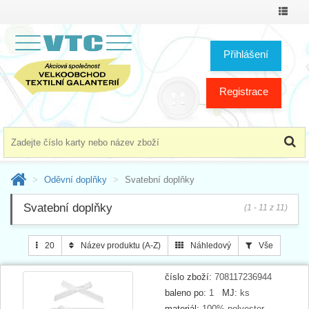
Přepno
menu
Přihlášení
Registrace
Oděvní doplňky
Svatební doplňky
Svatební doplňky
(1 - 11 z 11)
20
Název produktu (A-Z)
Náhledový
Vše
číslo zboží:
708117236944
baleno po:
1
MJ:
ks
materiál:
100% polyester