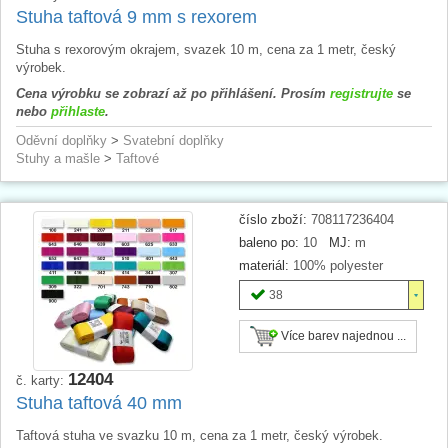
Stuha taftová 9 mm s rexorem
Stuha s rexorovým okrajem, svazek 10 m, cena za 1 metr, český
výrobek.
Cena výrobku se zobrazí až po přihlášení. Prosím
registrujte
se
nebo
přihlaste
.
Oděvní doplňky
>
Svatební doplňky
Stuhy a mašle
>
Taftové
číslo zboží:
708117236404
baleno po:
10
MJ:
m
materiál:
100% polyester
38
Více barev najednou ...
12404
č. karty:
Stuha taftová 40 mm
Taftová stuha ve svazku 10 m, cena za 1 metr, český výrobek.