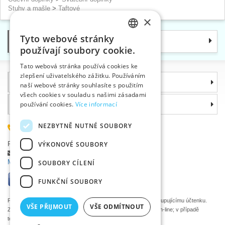
Stuhy a mašle
>
Taftové
×
Tyto webové stránky
Kategorie
CZECH
používají soubory cookie.
SLOVAK
Tato webová stránka používá cookies ke
zlepšení uživatelského zážitku. Používáním
ENGLISH
Informace
naší webové stránky souhlasíte s použitím
GERMAN
všech cookies v souladu s našimi zásadami
Proč si zvolit právě nás
používání cookies.
Více informací
NEZBYTNĚ NUTNÉ SOUBORY
585 051 217
Plzeňská 868, 783 91 Uničov, Česká republika
VÝKONOVÉ SOUBORY
Položit dotaz
|
Nahlásit chybu
Máte problémy s přihlášením ?
SOUBORY CÍLENÍ
FUNKČNÍ SOUBORY
Podle zákona o evidenci tržeb je prodávající povinen vystavit kupujícímu účtenku.
VŠE PŘIJMOUT
VŠE ODMÍTNOUT
Zároveň je povinen zaevidovat přijatou tržbu u správce daně on-line; v případě
technického výpadku pak nejpozději do 48 hodin.