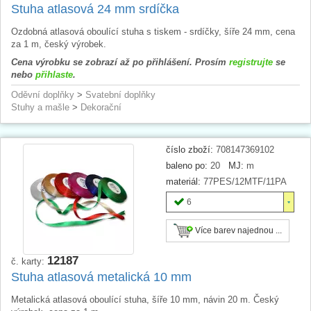
Stuha atlasová 24 mm srdíčka
Ozdobná atlasová oboulící stuha s tiskem - srdíčky, šíře 24 mm, cena
za 1 m, český výrobek.
Cena výrobku se zobrazí až po přihlášení. Prosím
registrujte
se
nebo
přihlaste
.
Oděvní doplňky
>
Svatební doplňky
Stuhy a mašle
>
Dekorační
číslo zboží:
708147369102
baleno po:
20
MJ:
m
materiál:
77PES/12MTF/11PA
6
Více barev najednou ...
12187
č. karty:
Stuha atlasová metalická 10 mm
Metalická atlasová oboulící stuha, šíře 10 mm, návin 20 m. Český