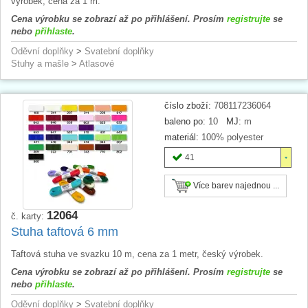
výrobek, cena za 1 m.
Cena výrobku se zobrazí až po přihlášení. Prosím
registrujte
se
nebo
přihlaste
.
Oděvní doplňky
>
Svatební doplňky
Stuhy a mašle
>
Atlasové
číslo zboží:
708117236064
baleno po:
10
MJ:
m
materiál:
100% polyester
41
Více barev najednou ...
12064
č. karty:
Stuha taftová 6 mm
Taftová stuha ve svazku 10 m, cena za 1 metr, český výrobek.
Cena výrobku se zobrazí až po přihlášení. Prosím
registrujte
se
nebo
přihlaste
.
Oděvní doplňky
>
Svatební doplňky