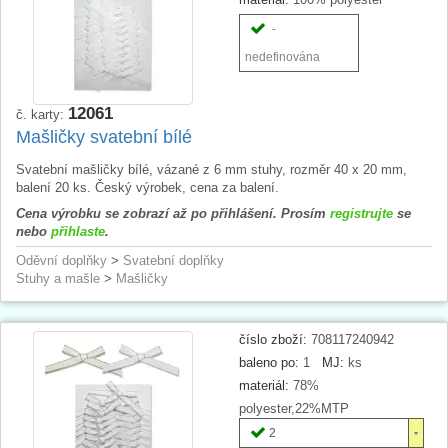
-
nedefinována
12061
č. karty:
Mašličky svatební bílé
Svatební mašličky bílé, vázané z 6 mm stuhy, rozměr 40 x 20 mm,
balení 20 ks. Český výrobek, cena za balení.
Cena výrobku se zobrazí až po přihlášení. Prosím
registrujte
se
nebo
přihlaste
.
Oděvní doplňky
>
Svatební doplňky
Stuhy a mašle
>
Mašličky
číslo zboží:
708117240942
baleno po:
1
MJ:
ks
materiál:
78%
polyester,22%MTP
2