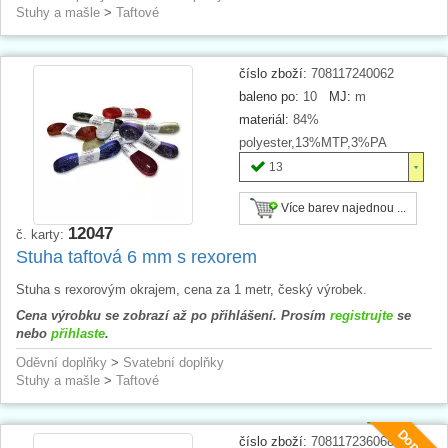
Stuhy a mašle
>
Taftové
číslo zboží:
708117240062
baleno po:
10
MJ:
m
materiál:
84%
polyester,13%MTP,3%PA
13
Více barev najednou ...
12047
č. karty:
Stuha taftová 6 mm s rexorem
Stuha s rexorovým okrajem, cena za 1 metr, český výrobek.
Cena výrobku se zobrazí až po přihlášení. Prosím
registrujte
se
nebo
přihlaste
.
Oděvní doplňky
>
Svatební doplňky
Stuhy a mašle
>
Taftové
číslo zboží:
708117236068