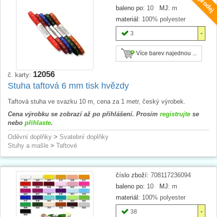
Doprodej
baleno po:
10
MJ:
m
materiál:
100% polyester
3
Více barev najednou ...
12056
č. karty:
Stuha taftová 6 mm tisk hvězdy
Taftová stuha ve svazku 10 m, cena za 1 metr, český výrobek.
Cena výrobku se zobrazí až po přihlášení. Prosím
registrujte
se
nebo
přihlaste
.
Oděvní doplňky
>
Svatební doplňky
Stuhy a mašle
>
Taftové
číslo zboží:
708117236094
baleno po:
10
MJ:
m
materiál:
100% polyester
38