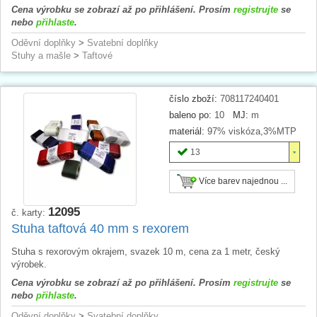
Cena výrobku se zobrazí až po přihlášení. Prosím
registrujte
se
nebo
přihlaste
.
Oděvní doplňky
>
Svatební doplňky
Stuhy a mašle
>
Taftové
číslo zboží:
708117240401
baleno po:
10
MJ:
m
materiál:
97% viskóza,3%MTP
13
Více barev najednou ...
12095
č. karty:
Stuha taftová 40 mm s rexorem
Stuha s rexorovým okrajem, svazek 10 m, cena za 1 metr, český
výrobek.
Cena výrobku se zobrazí až po přihlášení. Prosím
registrujte
se
nebo
přihlaste
.
Oděvní doplňky
>
Svatební doplňky