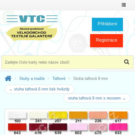
Přepno
menu
Přihlášení
Registrace
Stuhy a mašle
Taftové
Stuha taftová 9 mm
← stuha taftová 6 mm tisk hvězdy
stuha taftová 9 mm s rexorem →