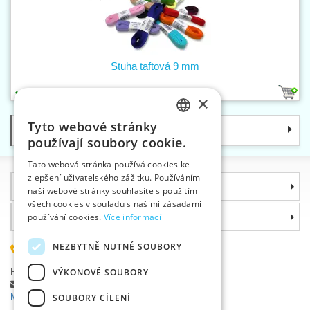
Stuha taftová 9 mm
38
×
Tyto webové stránky
Kategorie
CZECH
používají soubory cookie.
SLOVAK
Tato webová stránka používá cookies ke
zlepšení uživatelského zážitku. Používáním
ENGLISH
Informace
naší webové stránky souhlasíte s použitím
GERMAN
všech cookies v souladu s našimi zásadami
Proč si zvolit právě nás
používání cookies.
Více informací
NEZBYTNĚ NUTNÉ SOUBORY
585 051 217
Plzeňská 868, 783 91 Uničov, Česká republika
VÝKONOVÉ SOUBORY
Položit dotaz
|
Nahlásit chybu
Máte problémy s přihlášením ?
SOUBORY CÍLENÍ