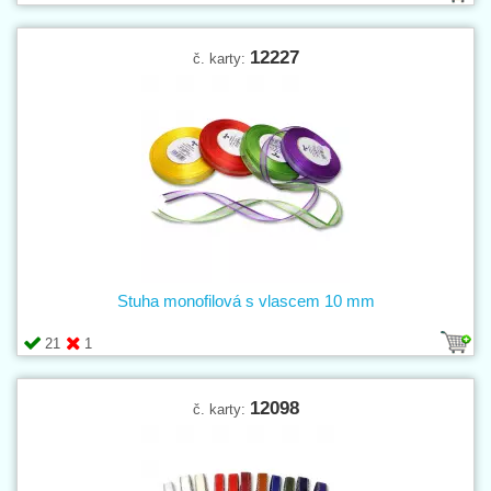
12227
č. karty:
Stuha monofilová s vlascem 10 mm
21
1
12098
č. karty: