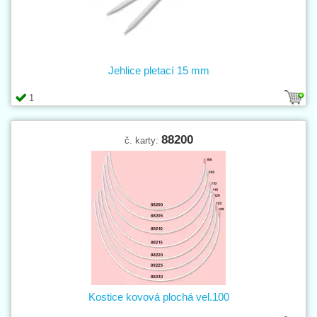
Jehlice pletací 15 mm
1
88200
č. karty:
Kostice kovová plochá vel.100