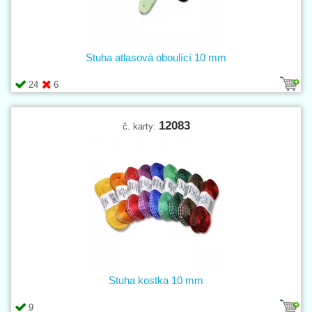
Stuha atlasová oboulící 10 mm
24
6
12083
č. karty:
Stuha kostka 10 mm
9