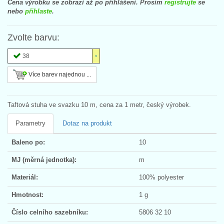
Cena výrobku se zobrazí až po přihlášení. Prosím
registrujte
se
nebo
přihlaste
.
Zvolte barvu:
38
Více barev najednou ...
Taftová stuha ve svazku 10 m, cena za 1 metr, český výrobek.
Parametry
Dotaz na produkt
Baleno po:
10
MJ (měrná jednotka):
m
Materiál:
100% polyester
Hmotnost:
1 g
Číslo celního sazebníku:
5806 32 10