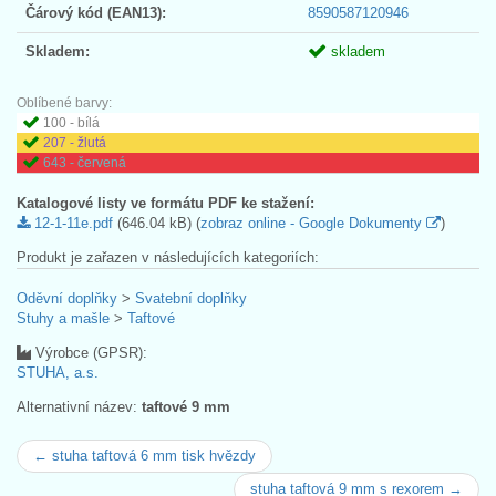
Čárový kód (EAN13):
8590587120946
Skladem:
skladem
Oblíbené barvy:
100 - bílá
207 - žlutá
643 - červená
Katalogové listy ve formátu PDF ke stažení:
12-1-11e.pdf
(646.04 kB) (
zobraz online - Google Dokumenty
)
Produkt je zařazen v následujících kategoriích:
Oděvní doplňky
>
Svatební doplňky
Stuhy a mašle
>
Taftové
Výrobce (GPSR):
STUHA, a.s.
Alternativní název:
taftové 9 mm
← stuha taftová 6 mm tisk hvězdy
stuha taftová 9 mm s rexorem →