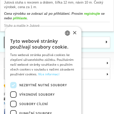
Jutová stuha s rexorem a drátem, šířka 12 mm, návin 10 m. Český
výrobek, cena za 1 m.
Cena výrobku se zobrazí až po přihlášení. Prosím
registrujte
se
nebo
přihlaste
.
Stuhy a mašle
>
Jutové
×
Tyto webové stránky
Kategorie
CZECH
používají soubory cookie.
SLOVAK
Tato webová stránka používá cookies ke
zlepšení uživatelského zážitku. Používáním
ENGLISH
Informace
naší webové stránky souhlasíte s použitím
GERMAN
všech cookies v souladu s našimi zásadami
Proč si zvolit právě nás
používání cookies.
Více informací
NEZBYTNĚ NUTNÉ SOUBORY
585 051 217
Plzeňská 868, 783 91 Uničov, Česká republika
VÝKONOVÉ SOUBORY
Položit dotaz
|
Nahlásit chybu
Máte problémy s přihlášením ?
SOUBORY CÍLENÍ
FUNKČNÍ SOUBORY