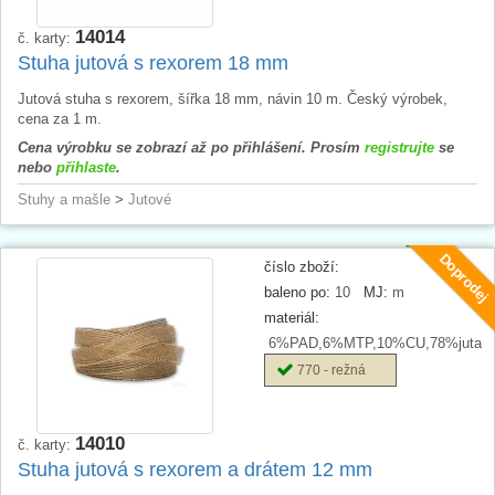
14014
č. karty:
Stuha jutová s rexorem 18 mm
Jutová stuha s rexorem, šířka 18 mm, návin 10 m. Český výrobek,
cena za 1 m.
Cena výrobku se zobrazí až po přihlášení. Prosím
registrujte
se
nebo
přihlaste
.
Stuhy a mašle
>
Jutové
Doprodej
číslo zboží:
baleno po:
10
MJ:
m
materiál:
6%PAD,6%MTP,10%CU,78%juta
770 - režná
14010
č. karty:
Stuha jutová s rexorem a drátem 12 mm