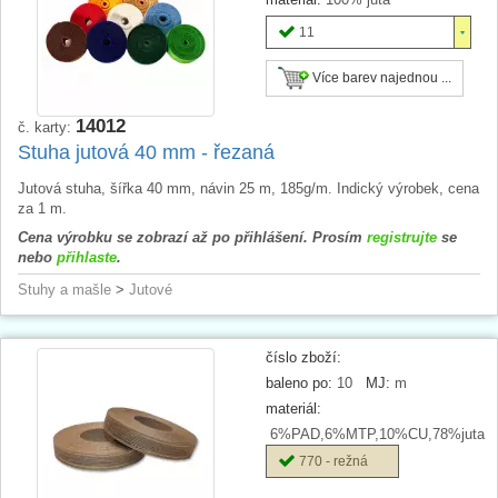
11
Více barev najednou ...
14012
č. karty:
Stuha jutová 40 mm - řezaná
Jutová stuha, šířka 40 mm, návin 25 m, 185g/m. Indický výrobek, cena
za 1 m.
Cena výrobku se zobrazí až po přihlášení. Prosím
registrujte
se
nebo
přihlaste
.
Stuhy a mašle
>
Jutové
číslo zboží:
baleno po:
10
MJ:
m
materiál:
6%PAD,6%MTP,10%CU,78%juta
770 - režná