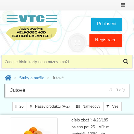
Přepno
menu
Přihlášení
Registrace
Stuhy a mašle
Jutové
Jutové
(1 - 3 z 3)
20
Název produktu (A-Z)
Náhledový
Vše
číslo zboží:
4/25/185
baleno po:
25
MJ:
m
materiál:
100% juta