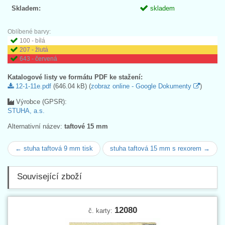
Skladem:
skladem
Oblíbené barvy:
100 - bílá
207 - žlutá
643 - červená
Katalogové listy ve formátu PDF ke stažení:
12-1-11e.pdf
(646.04 kB) (
zobraz online - Google Dokumenty
)
Výrobce (GPSR):
STUHA, a.s.
Alternativní název:
taftové 15 mm
← stuha taftová 9 mm tisk
stuha taftová 15 mm s rexorem →
Související zboží
12080
č. karty: