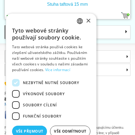
Stuha taftová 15 mm
39
×
Tyto webové stránky
Kategorie
CZECH
používají soubory cookie.
SLOVAK
Tato webová stránka používá cookies ke
zlepšení uživatelského zážitku. Používáním
ENGLISH
Informace
naší webové stránky souhlasíte s použitím
GERMAN
všech cookies v souladu s našimi zásadami
Proč si zvolit právě nás
používání cookies.
Více informací
NEZBYTNĚ NUTNÉ SOUBORY
585 051 217
Plzeňská 868, 783 91 Uničov, Česká republika
VÝKONOVÉ SOUBORY
Položit dotaz
|
Nahlásit chybu
Máte problémy s přihlášením ?
SOUBORY CÍLENÍ
FUNKČNÍ SOUBORY
Podle zákona o evidenci tržeb je prodávající povinen vystavit kupujícímu účtenku.
VŠE PŘIJMOUT
VŠE ODMÍTNOUT
Zároveň je povinen zaevidovat přijatou tržbu u správce daně on-line; v případě