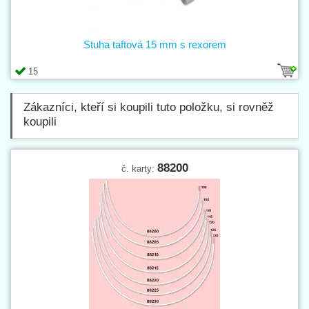
Stuha taftová 15 mm s rexorem
15
Zákazníci, kteří si koupili tuto položku, si rovněž
koupili
88200
č. karty: