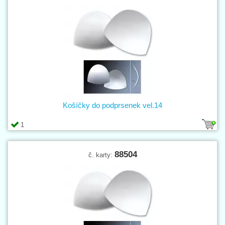
Košíčky do podprsenek vel.14
1
88504
č. karty: