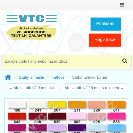
Přepno
menu
Přihlášení
Registrace
Stuhy a mašle
Taftové
Stuha taftová 15 mm
← stuha taftová 9 mm tisk
stuha taftová 15 mm s rexorem →