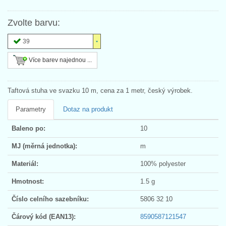
Zvolte barvu:
39
Více barev najednou ...
Taftová stuha ve svazku 10 m, cena za 1 metr, český výrobek.
Parametry
Dotaz na produkt
Baleno po:
10
MJ (měrná jednotka):
m
Materiál:
100% polyester
Hmotnost:
1.5 g
Číslo celního sazebníku:
5806 32 10
Čárový kód (EAN13):
8590587121547