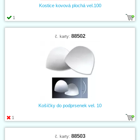
Kostice kovová plochá vel.100
1
88502
č. karty:
Košíčky do podprsenek vel. 10
1
88503
č. karty: