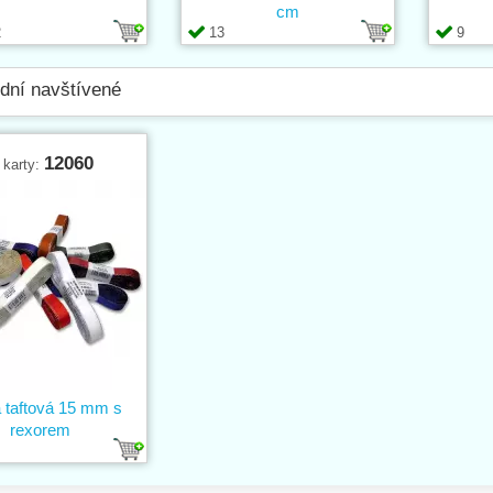
cm
2
13
9
dní navštívené
12060
 karty:
 taftová 15 mm s
rexorem