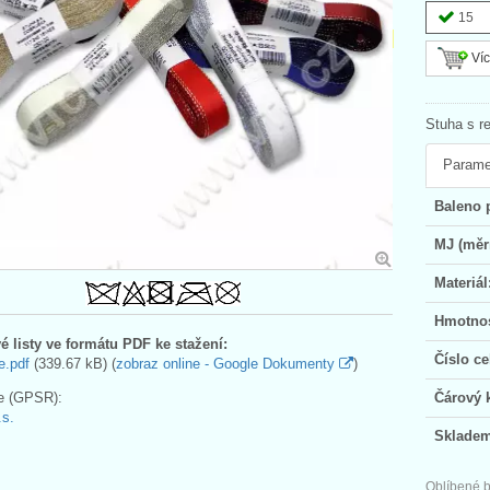
15
Víc
Stuha s r
Parame
Baleno 
MJ (měr
Materiál
Hmotnos
é listy ve formátu PDF ke stažení:
Číslo ce
e.pdf
(339.67 kB) (
zobraz online - Google Dokumenty
)
e (GPSR):
Čárový 
s.
Skladem
Oblíbené b