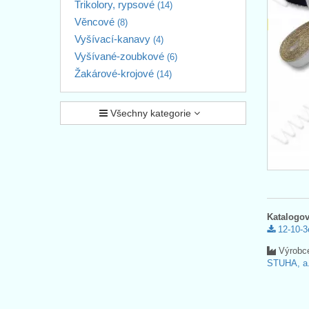
Trikolory, rypsové
(14)
Věncové
(8)
Vyšívací-kanavy
(4)
Vyšívané-zoubkové
(6)
Žakárové-krojové
(14)
Všechny kategorie
Katalogov
12-10-3
Výrobc
STUHA, a.