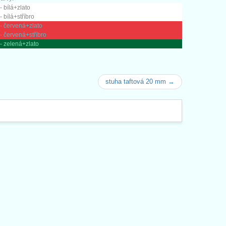
- bílá+zlato
- bílá+stříbro
- červená+zlato
- červená+stříbro
- zelená+zlato
stuha taftová 20 mm →