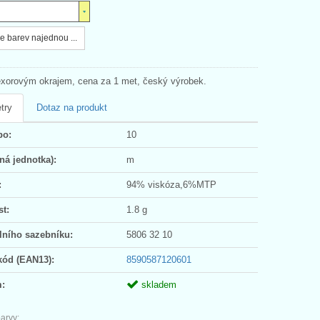
e barev najednou ...
exorovým okrajem, cena za 1 met, český výrobek.
try
Dotaz na produkt
po:
10
ná jednotka):
m
:
94% viskóza,6%MTP
t:
1.8 g
lního sazebníku:
5806 32 10
kód (EAN13):
8590587120601
:
skladem
arvy: