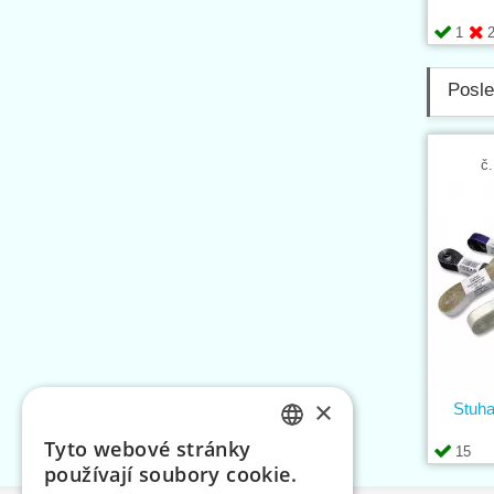
1
Posle
č.
×
Stuha
Tyto webové stránky
15
CZECH
používají soubory cookie.
SLOVAK