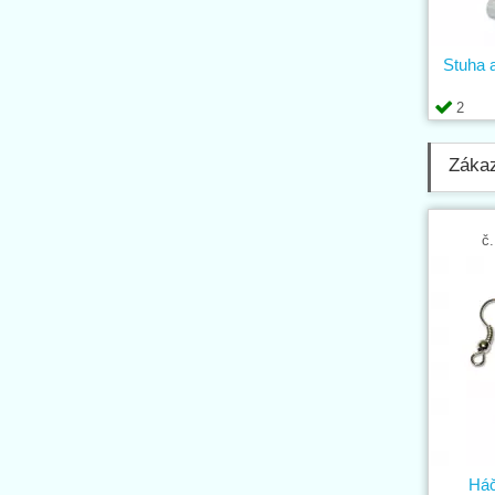
Stuha 
2
Zákaz
č.
Háč