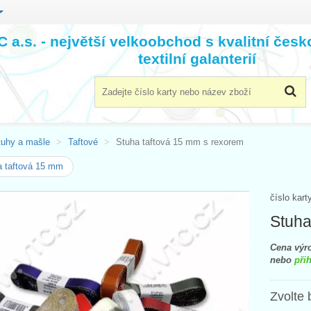
 a.s. - největší velkoobchod s kvalitní čes
textilní galanterií
tuhy a mašle
Taftové
Stuha taftová 15 mm s rexorem
 taftová 15 mm
číslo kart
Stuha
Cena výro
nebo
přih
Zvolte 