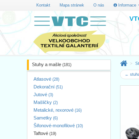
Kontakt
Mapa stránek
O nás
Informace
VTC
S
Stuhy a mašle
(181)
← stuha
Atlasové
(28)
Dekorační
(51)
Jutové
(3)
Mašličky
(2)
Metalické, rexorové
(16)
Sametky
(6)
Šifonové-monofilové
(10)
Taftové
(19)