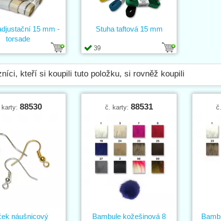
adjustační 15 mm -
Stuha taftová 15 mm
torsade
39
níci, kteří si koupili tuto položku, si rovněž koupili
88530
88531
 karty:
č. karty:
č
ek náušnicový
Bambule kožešinová 8
Bambu