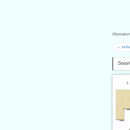
Alternativ
← stuha
Souvi
č.