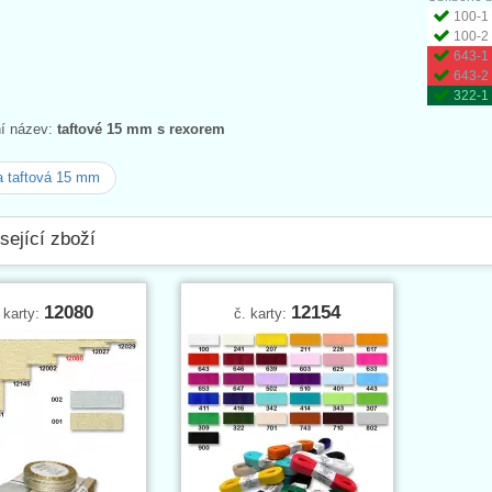
100-1 
100-2 
643-1 
643-2 
322-1 
ní název:
taftové 15 mm s rexorem
 taftová 15 mm
sející zboží
12080
12154
 karty:
č. karty: