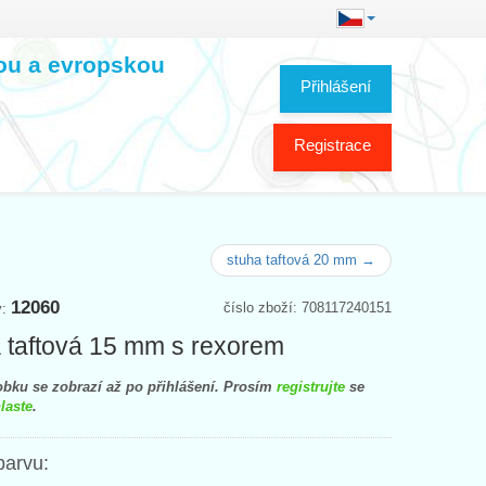
kou a evropskou
Přihlášení
Registrace
stuha taftová 20 mm →
12060
číslo zboží: 708117240151
y:
 taftová 15 mm s rexorem
bku se zobrazí až po přihlášení. Prosím
registrujte
se
laste
.
barvu: