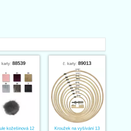
88539
89013
. karty:
č. karty:
le kožešinová 12
Kroužek na vyšívání 13