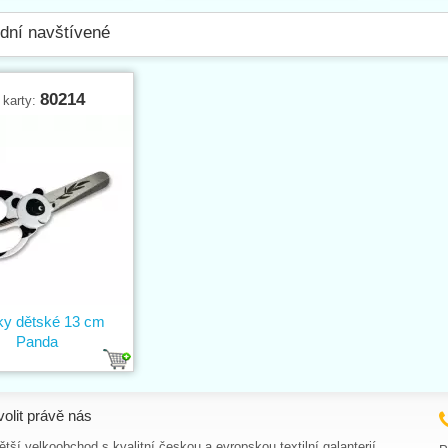
dní navštívené
80214
 karty:
y dětské 13 cm
Panda
volit právě nás
tší velkoobchod s kvalitní českou a evropskou textilní galanterií