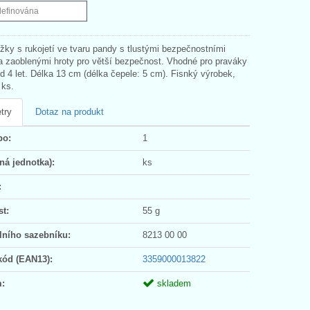
definována
žky s rukojetí ve tvaru pandy s tlustými bezpečnostními
a zaoblenými hroty pro větší bezpečnost. Vhodné pro praváky
od 4 let. Délka 13 cm (délka čepele: 5 cm). Fisnký výrobek,
 ks.
try
Dotaz na produkt
po:
1
ná jednotka):
ks
:
t:
55 g
lního sazebníku:
8213 00 00
kód (EAN13):
3359000013822
:
skladem