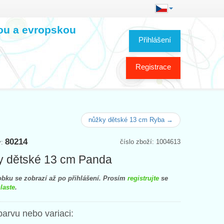
kou a evropskou
Přihlášení
Registrace
nůžky dětské 13 cm Ryba →
80214
číslo zboží: 1004613
y:
 dětské 13 cm Panda
bku se zobrazí až po přihlášení. Prosím
registrujte
se
laste
.
barvu nebo variaci: