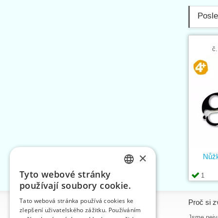
Posle
č.
×
Nůžk
Tyto webové stránky
1
CZECH
používají soubory cookie.
SLOVAK
Tato webová stránka používá cookies ke
Informace
Proč si z
zlepšení uživatelského zážitku. Používáním
ENGLISH
Úvodní strana
Jsme nejvě