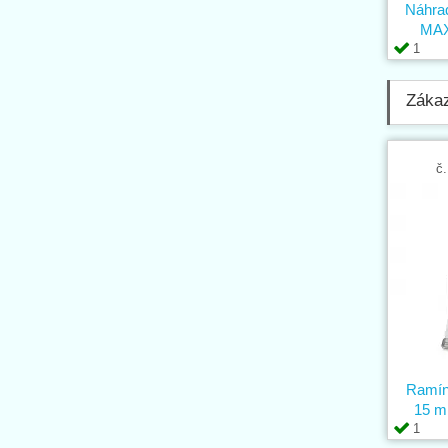
Náhrad
MAX
1
Zákaz
č.
Ramínk
15 m
1