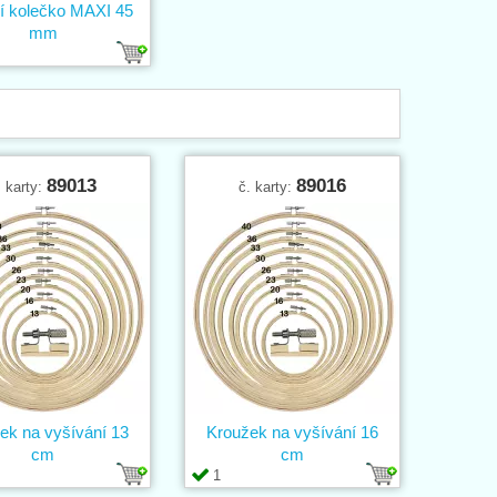
í kolečko MAXI 45
mm
89013
89016
. karty:
č. karty:
ek na vyšívání 13
Kroužek na vyšívání 16
cm
cm
1