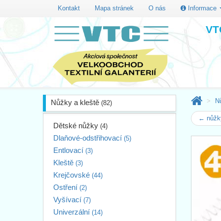
Kontakt
Mapa stránek
O nás
Informace
VTC
N
Nůžky a kleště
(82)
← nůžk
Dětské nůžky
(4)
Dlaňové-odstřihovací
(5)
Entlovací
(3)
Kleště
(3)
Krejčovské
(44)
Ostření
(2)
Vyšívací
(7)
Univerzální
(14)