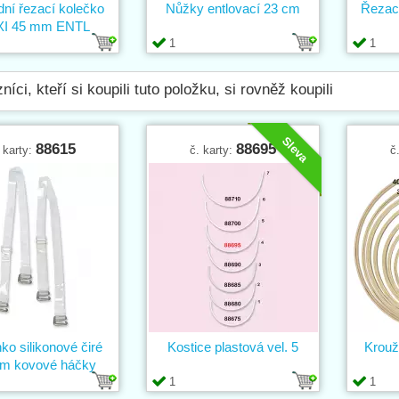
ní řezací kolečko
Nůžky entlovací 23 cm
Řezac
I 45 mm ENTL
1
1
níci, kteří si koupili tuto položku, si rovněž koupili
Sleva
88615
88695
 karty:
č. karty:
č
o silikonové čiré
Kostice plastová vel. 5
Krouž
m kovové háčky
1
1