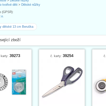
leště
>
Dětské nůžky
o tvořivé děti
>
Dětské nůžky
e (GPSR):
.o.
y dětské 13 cm Beruška
sející zboží
39273
39254
 karty:
č. karty:
č