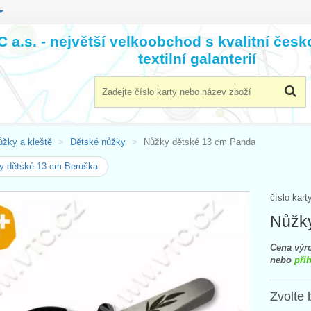
 a.s. - největší velkoobchod s kvalitní čes
textilní galanterií
ůžky a kleště
Dětské nůžky
Nůžky dětské 13 cm Panda
y dětské 13 cm Beruška
číslo kart
Nůžky
Cena výro
nebo
přih
Zvolte 