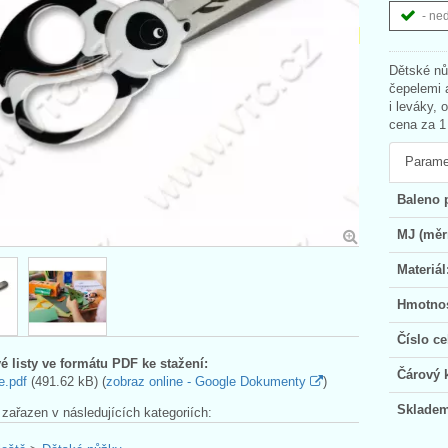
- ne
Dětské nů
čepelemi 
i leváky, 
cena za 1
Parame
Baleno 
MJ (měr
Materiál
Hmotnos
Číslo ce
é listy ve formátu PDF ke stažení:
Čárový 
e.pdf
(491.62 kB) (
zobraz online - Google Dokumenty
)
Skladem
 zařazen v následujících kategoriích: