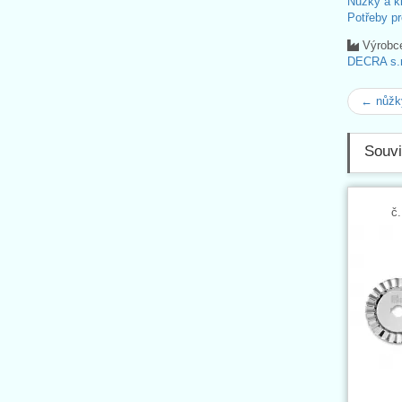
Nůžky a k
Potřeby pr
Výrobc
DECRA s.r
← nůžk
Souvi
č.