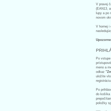
V pravej č
(EAN13, ak
lupy a po 
novom okne
V hornej i
nasledujúc
Upozornen
PRIHL
Po vstupe
prístupov
meno a m
odkaz
"Zm
uložíte vl
registráci
Po prihlás
do košíka 
prepočítan
položky sp