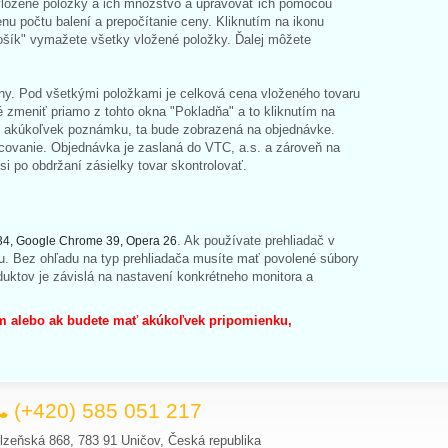
ložené položky a ich množstvo a upravovať ich pomocou
nu počtu balení a prepočítanie ceny. Kliknutím na ikonu
 košík" vymažete všetky vložené položky. Ďalej môžete
ceny. Pod všetkými položkami je celková cena vloženého tovaru
 zmeniť priamo z tohto okna "Pokladňa" a to kliknutím na
ať akúkoľvek poznámku, ta bude zobrazená na objednávke.
acovanie. Objednávka je zaslaná do VTC, a.s. a zároveň na
si po obdržaní zásielky tovar skontrolovať.
. Ak používate prehliadač v
ox 34, Google Chrome 39, Opera 26
iu. Bez ohľadu na typ prehliadača musíte mať povolené súbory
duktov je závislá na nastavení konkrétneho monitora a
om alebo ak budete mať akúkoľvek pripomienku,
(+420) 585 051 217
lzeňská 868, 783 91 Uničov, Česká republika