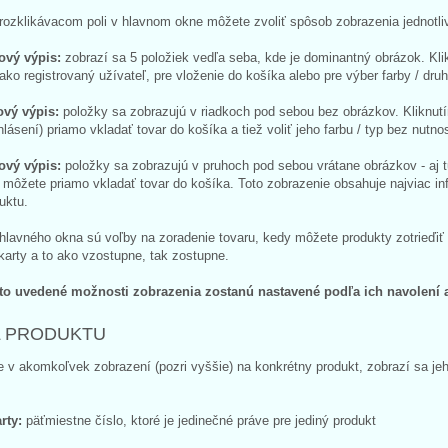
ozklikávacom poli v hlavnom okne môžete zvoliť spôsob zobrazenia jednotli
ový výpis:
zobrazí sa 5 položiek vedľa seba, kde je dominantný obrázok. Klik
 ako registrovaný užívateľ, pre vloženie do košíka alebo pre výber farby / dru
ový výpis:
položky sa zobrazujú v riadkoch pod sebou bez obrázkov. Kliknutí
ihlásení) priamo vkladať tovar do košíka a tiež voliť jeho farbu / typ bez nutnos
ový výpis:
položky sa zobrazujú v pruhoch pod sebou vrátane obrázkov - aj tu
, môžete priamo vkladať tovar do košíka. Toto zobrazenie obsahuje najviac in
duktu.
hlavného okna sú voľby na zoradenie tovaru, kedy môžete produkty zotrieďiť
karty a to ako vzostupne, tak zostupne.
eto uvedené možnosti zobrazenia zostanú nastavené podľa ich navolení aj
L PRODUKTU
e v akomkoľvek zobrazení (pozri vyššie) na konkrétny produkt, zobrazí sa jeh
rty:
päťmiestne číslo, ktoré je jedinečné práve pre jediný produkt