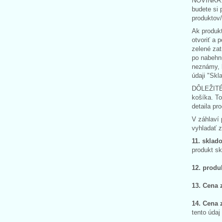
NOVINKA: a
budete si 
produktov/
Ak produkt
otvoriť a 
zelené zat
po nabehnu
neznámy, b
údaji "Sk
DÔLEŽITÉ !
košíka. To
detaila pr
V záhlaví 
vyhladať z
11. sklad
produkt s
12. produ
13. Cena 
14. Cena 
tento údaj