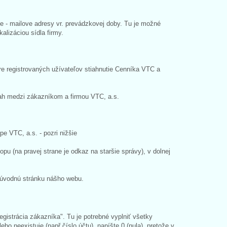
 e - mailove adresy vr. prevádzkovej doby. Tu je možné
alizáciou sídla firmy.
re registrovaných užívateľov stiahnutie Cenníka VTC a
ah medzi zákazníkom a firmou VTC, a.s.
e VTC, a.s. - pozri nižšie
pu (na pravej strane je odkaz na staršie správy), v dolnej
 úvodnú stránku nášho webu.
egistrácia zákazníka". Tu je potrebné vyplniť všetky
o neexistuje (např.číslo účtu), napíšte 0 (nula), pretože v