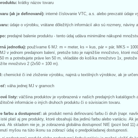
produktu:
krátky názov tovaru
ovaru (ak je definované):
interné číslovanie VTC, a.s. alebo prevzaté údaje
varu:
údaje o výrobku, vrátane dôležitých informácií ako sú rozmery, náviny a
 po:
predajné balenie produktu - tento údaj udáva minimálne nákupné množst
rná jednotka):
používame 6 MJ: m = meter, ks = kus, pár = pár, MKS = 1000 k
J v jednom predajnom balení, pretože toto je najnižšie množstvo, ktoré možn
50 m a potrebujete práve len 50 m, vkladáte do košíka množstvo 1x, pretože 
ožíte množstvo 2 (2x50 = 100 m).
l:
chemické či iné zloženie výrobku, najmä u textilných výrobkov, ak je urče
sť:
váha jednej MJ v gramoch
ové listy:
väčšina produktov je vyobrazená v našich predajných katalógoch 
žitočné informácie o iných druhoch produktu či o súvisiacim tovaru.
re farbu a dostupnosť:
ak produkt nemá definovanú farbu či druh (napr. navli
o isté platí aj pre produkty, ktoré obsahujú iba jedinú farbu alebo variáciu. Ak
ná. Ak skladom nie je, je zobrazená globálna dostupnosť NIE (pozri bod 11) a 
nutí myšou na túto ikonu sa zobrazí údaj o predpokladanej dostupnosti.