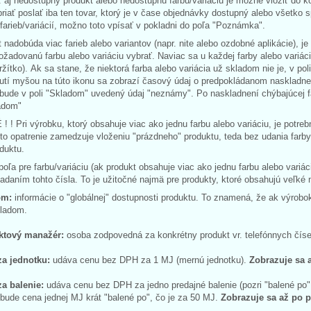
j nedostupný produkt alebo nedostupnú farbu/variáciu je možné vložiť do ko
priať poslať iba ten tovar, ktorý je v čase objednávky dostupný alebo všetko
farieb/variácií, možno toto vpísať v pokladni do poľa "Poznámka".
 nadobúda viac farieb alebo variantov (napr. nite alebo ozdobné aplikácie), je 
požadovanú farbu alebo variáciu vybrať. Naviac sa u každej farby alebo variác
ržítko). Ak sa stane, že niektorá farba alebo variácia už skladom nie je, v po
tí myšou na túto ikonu sa zobrazí časový údaj o predpokládanom naskladnení 
ude v poli "Skladom" uvedený údaj "neznámy". Po naskladnení chýbajúcej fa
ladom"
 ! Pri výrobku, ktorý obsahuje viac ako jednu farbu alebo variáciu, je potre
to opatrenie zamedzuje vloženiu "prázdneho" produktu, teda bez udania farby /
oduktu.
poľa pre farbu/variáciu (ak produkt obsahuje viac ako jednu farbu alebo variác
adaním tohto čísla. To je užitočné najmä pre produkty, ktoré obsahujú veľké m
om:
informácie o "globálnej" dostupnosti produktu. To znamená, že ak výrobok
kladom.
ktový manažér:
osoba zodpovedná za konkrétny produkt vr. telefónnych čísel
za jednotku:
udáva cenu bez DPH za 1 MJ (mernú jednotku).
Zobrazuje sa a
za balenie:
udáva cenu bez DPH za jedno predajné balenie (pozri "balené po" 
 bude cena jednej MJ krát "balené po", čo je za 50 MJ.
Zobrazuje sa až po pr