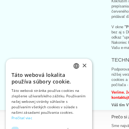
Kliknutím
prepísania
červeného 
pridávať ď
V okne
"P
bez aj s D
odkaz "up
Nakoniec k
Vašu e-mai
TECHN
×
Podporova
Táto webová lokalita
nižšej ver
CZECH
cookies a 
používa súbory cookie.
počítača -
SLOVAK
Táto webová stránka používa cookies na
Veríme. ž
zlepšenie užívateľského zážitku. Používaním
ENGLISH
kontaktuj
našej webovej stránky súhlasíte s
Váš tím 
GERMAN
používaním všetkých cookies v súlade s
našimi zásadami používania cookies.
Informácie
Prečo si 
Prečítať viac
Úvodná strana
Sme najvä