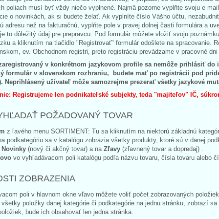
h poliach musí byť vždy niečo vyplnené. Najmä pozorne vyplňte svoju e mail
cie o novinkách, ak si budete želať. Ak vyplníte číslo Vášho účtu, nezabudnit
nú adresu než na fakturačnú, vyplňte pole v pravej dolnej časti formulára a uv
 je to dôležitý údaj pre prepravcu. Pod formulár môžete vložiť svoju poznám
zku a kliknutím na tlačidlo "Registrovať" formulár odošlete na spracovanie. 
nskom, ev. Obchodnom registri, preto registráciu prevádzame v pracovné dni
 zaregistrovaný v konkrétnom jazykovom profile sa nemôže prihlásiť do iný
ný formulár v slovenskom rozhraniu, budete mať po registrácii pod pr
). Neprihlásený užívateľ môže samozrejme prezerať všetky jazykové mutáci
ie: Registrujeme len podnikateľské subjekty, teda "majiteľov" IČ, sú
YHĽADAŤ POŽADOVANÝ TOVAR
om
z ľavého menu SORTIMENT: Tu sa kliknutím na niektorú základnú kategóri
na podkategóriu sa v katalógu zobrazia všetky produkty, ktoré sú v danej po
a
Novinky
(nový či akčný tovar) a na
Zľavy
(zľavnený tovar a dopredaj) .
tovo
vo vyhľadávacom poli katalógu podľa názvu tovaru, čísla tovaru alebo čís
STI ZOBRAZENIA
vacom poli v hlavnom okne vľavo môžete voliť počet zobrazovaných položiek 
všetky položky danej kategórie či podkategórie na jednu stránku, zobrazí sa 
oložiek, bude ich obsahovať len jedna stránka.