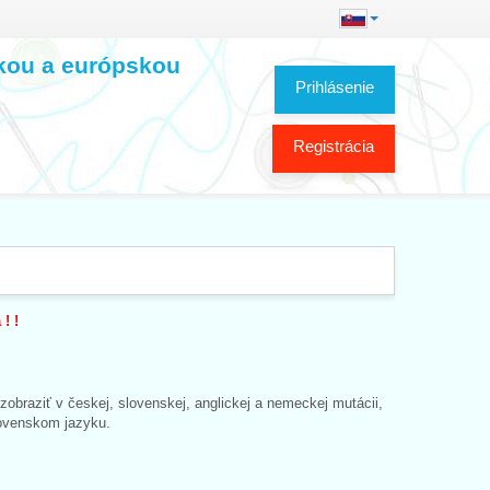
skou a európskou
Prihlásenie
Registrácia
! !
zobraziť v českej, slovenskej, anglickej a nemeckej mutácii,
lovenskom jazyku.