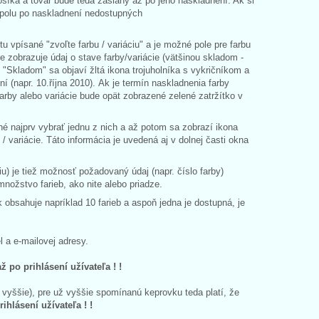
šíka a tovar bude teda zaslaný až po jeho naskladnení. Ak si
 spolu po naskladnení nedostupných
tu vpísané "zvoľte farbu / variáciu" a je možné pole pre farbu
ie zobrazuje údaj o stave farby/variácie (vätšinou skladom -
li "Skladom" sa objaví žltá ikona trojuholníka s vykričníkom a
(napr. 10.října 2010). Ak je termín naskladnenia farby
rby alebo variácie bude opät zobrazené zelené zatržítko v
bné najprv vybrať jednu z nich a až potom sa zobrazí ikona
 variácie. Táto informácia je uvedená aj v dolnej časti okna
iu) je tiež možnosť požadovaný údaj (napr. číslo farby)
nožstvo farieb, ako nite alebo priadze.
 obsahuje napríklad 10 farieb a aspoň jedna je dostupná, je
 a e-mailovej adresy.
ž po prihlásení užívateľa ! !
vyššie), pre už vyššie spomínanú keprovku teda platí, že
ihlásení užívateľa ! !