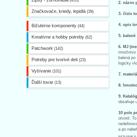
(453)
2. názov 
Značkovače, kriedy, lepidlá
(39)
3. číslo t
4. opis to
Bižutérne komponenty
(44)
5. balené
Kreatívne a hobby potreby
(62)
6. MJ (me
Patchwork
(142)
množstvo M
balená po 
Potreby pre tvorivé deti
(23)
logicky vl
Vyšívanie
(101)
7. materiá
Ďalší tovar
(13)
8. hmotno
9. Katalóg
obsahuje u
10 pole p
otvoriť. T
nedefinova
a po nabeh