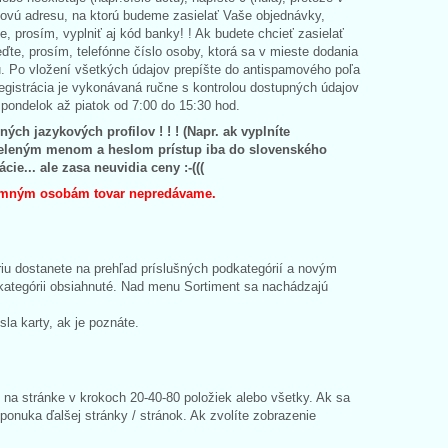
ovú adresu, na ktorú budeme zasielať Vaše objednávky,
e, prosím, vyplniť aj kód banky! ! Ak budete chcieť zasielať
eďte, prosím, telefónne číslo osoby, ktorá sa v mieste dodania
ku. Po vložení všetkých údajov prepíšte do antispamového poľa
Registrácia je vykonávaná ručne s kontrolou dostupných údajov
 pondelok až piatok od 7:00 do 15:30 hod.
ch jazykových profilov ! ! ! (Napr. ak vyplníte
ideleným menom a heslom prístup iba do slovenského
e... ale zasa neuvidia ceny :-(((
kromným osobám tovar nepredávame.
u dostanete na prehľad príslušných podkategórií a novým
dkategórii obsiahnuté. Nad menu Sortiment sa nachádzajú
la karty, ak je poznáte.
na stránke v krokoch 20-40-80 položiek alebo všetky. Ak sa
ponuka ďalšej stránky / stránok. Ak zvolíte zobrazenie