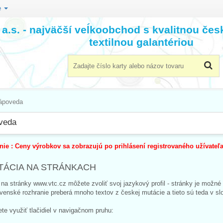
e
a.s. - najväčší veĺkoobchod s kvalitnou če
textilnou galantériou
ápoveda
veda
ie : Ceny výrobkov sa zobrazujú po prihlásení registrovaného užívateľa 
TÁCIA NA STRÁNKACH
na stránky www.vtc.cz môžete zvoliť svoj jazykový profil - stránky je možné 
venské rozhranie preberá mnoho textov z českej mutácie a tieto sú teda v s
te využiť tlačidiel v navigačnom pruhu: