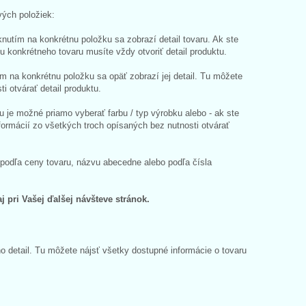
vých položiek:
nutím na konkrétnu položku sa zobrazí detail tovaru. Ak ste
hu konkrétneho tovaru musíte vždy otvoriť detail produktu.
m na konkrétnu položku sa opäť zobrazí jej detail. Tu môžete
ti otvárať detail produktu.
 je možné priamo vyberať farbu / typ výrobku alebo - ak ste
formácií zo všetkých troch opísaných bez nutnosti otvárať
 podľa ceny tovaru, názvu abecedne alebo podľa čísla
 pri Vašej ďalšej návšteve stránok.
o detail. Tu môžete nájsť všetky dostupné informácie o tovaru