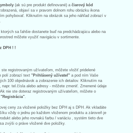
symboly
(ak sú pre produkt definované) a
čiarový kód
 zobrazená, objaví sa v pravom dolnom rohu obrázku ikona
ním pohybovať. Kliknutím na obrázok sa jeho náhľad zobrazí v
.
ktorých sa ľahšie dostanete buď na predchádzajúcu alebo na
rostred môžete využiť navigáciu v sortimente.
z DPH ! !
k ste registrovaným užívateľom, môžete vložiť pridelené
 polí zobrazí text
"Prihlásený užívateľ"
a pod ním Vaše
ch 100 objednávok a zobrazenie ich detailov. Kliknutím na
, napr. tel.čísla alebo adresy - môžete zmeniť. Zmenené údaje
 Ak nie ste doteraz registrovaným užívateľom, môžete o
z
"Registrácia"
.
lkovej ceny za vložené položky bez DPH aj s DPH. Ak vkladáte
 košíku vždy o jednu po každom vloženom produktu a zároveň je
dukt alebo jeho rovnakú farbu / variáciu , systém tieto dve
 sa zvýši o práve vložené dve položky.