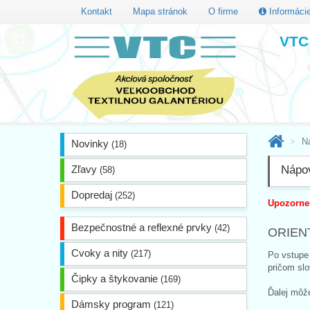
Kontakt
Mapa stránok
O firme
Informáci
VTC 
N
Novinky
(18)
Zľavy
Nápo
(58)
Dopredaj
(252)
Upozornen
Bezpečnostné a reflexné prvky
(42)
ORIEN
Cvoky a nity
(217)
Po vstupe 
pričom slo
Čipky a štykovanie
(169)
Ďalej môže
Dámsky program
(121)