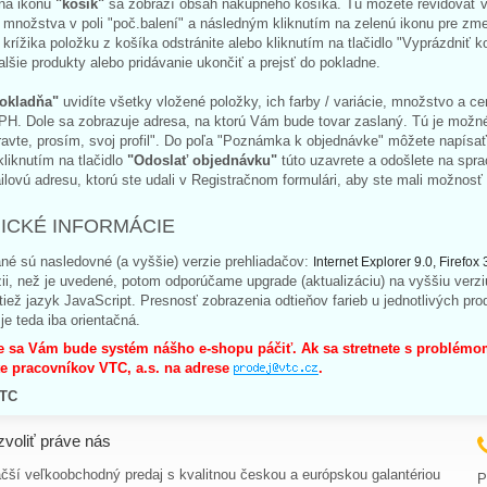
 na ikonu
"košík"
sa zobrazí obsah nákupného košíka. Tu môžete revidovať v
 množstva v poli "poč.balení" a následným kliknutím na zelenú ikonu pre zme
krížika položku z košíka odstránite alebo kliknutím na tlačidlo "Vyprázdniť
alšie produkty alebo pridávanie ukončiť a prejsť do pokladne.
okladňa"
uvidíte všetky vložené položky, ich farby / variácie, množstvo a 
PH. Dole sa zobrazuje adresa, na ktorú Vám bude tovar zaslaný. Tú je možné
ravte, prosím, svoj profil". Do poľa "Poznámka k objednávke" môžete napís
liknutím na tlačidlo
"Odoslať objednávku"
túto uzavrete a odošlete na spr
lovú adresu, ktorú ste udali v Registračnom formulári, aby ste mali možnosť 
ICKÉ INFORMÁCIE
né sú nasledovné (a vyššie) verzie prehliadačov:
Internet Explorer 9.0, Firef
zii, než je uvedené, potom odporúčame upgrade (aktualizáciu) na vyššiu verz
tiež jazyk JavaScript.
Presnosť zobrazenia odtieňov farieb u jednotlivých pro
 je teda iba orientačná.
e sa Vám bude systém nášho e-shopu páčiť. Ak sa stretnete s problém
te pracovníkov VTC, a.s. na adrese
.
VTC
zvoliť práve nás
čší veľkoobchodný predaj s kvalitnou českou a európskou galantériou
P