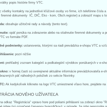
rátky popis histórie firmy VTC.
:
všetky kontakty na jednotlivé kľúčové osoby vo firme, ich telefónne čísla a
j firemné dokumenty IČ, DIČ, Eko - kom, Obch.register) a zobraziť mapu s lok
da:
obsahuje užitočné rady a návody (tento text).
hnut
ie:
opäť ponúka na zobrazenie alebo na stiahnutie firemné dokumenty a p
VTC vo formáte PDF.
dné podmienky:
ustanovenia, ktorými sa riadi prevádzka e-shopu VTC a vzť
ihlásenie:
pozri nižšie
ent:
prehľadný zoznam kategórií a podkategórií výrobkov ponúkaných v e-shop
 okno:
v hornej časti sú uverejnené aktuálne informácie prevádzkovateľa e-sho
obrazených päť náhodných položiek zo sekcie Novinky.
TC:
Ak kedykoľvek kliknete na logo VTC umiestnené vľavo hore, prejdete na
TRÁCIA NOVÉHO UŽÍVATEĽA
na odkaz "Registrácia" vpravo hore pod poliami prihlásení sa zobrazí okno "R
 údaje (sú označené červenou hviezdičkou); v prípade, že údaj nepoznáte aleb