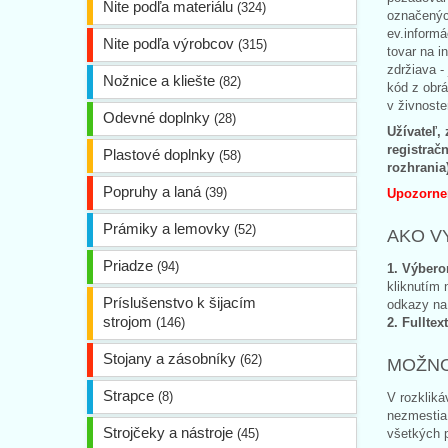
Nite podľa materiálu
(324)
označenýc
ev.informá
Nite podľa výrobcov
(315)
tovar na i
zdržiava -
Nožnice a kliešte
(82)
kód z obrá
v živnoste
Odevné doplnky
(28)
Užívateľ,
registrač
Plastové doplnky
(58)
rozhrania
Popruhy a laná
(39)
Upozornen
Prámiky a lemovky
(52)
AKO V
Priadze
(94)
1. Výber
kliknutím 
Príslušenstvo k šijacím
odkazy n
strojom
(146)
2. Fulltex
Stojany a zásobníky
(62)
MOŽNO
Strapce
(8)
V rozkliká
nezmestia 
Strojčeky a nástroje
(45)
všetkých p