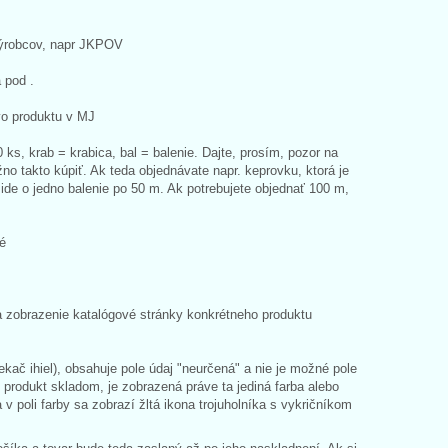
 výrobcov, napr JKPOV
 pod .
vo produktu v MJ
s, krab = krabica, bal = balenie. Dajte, prosím, pozor na
o takto kúpiť. Ak teda objednávate napr. keprovku, ktorá je
ide o jedno balenie po 50 m. Ak potrebujete objednať 100 m,
né
a zobrazenie katalógové stránky konkrétneho produktu
ekač ihiel), obsahuje pole údaj "neurčená" a nie je možné pole
 je produkt skladom, je zobrazená práve ta jediná farba alebo
v poli farby sa zobrazí žltá ikona trojuholníka s vykričníkom