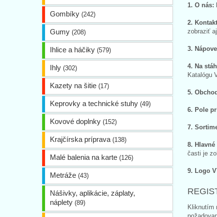
1. O nás:
k
Gombíky
(242)
2. Kontakt
Gumy
zobraziť a
(208)
3. Nápove
Ihlice a háčiky
(579)
4. Na stá
Ihly
(302)
Katalógu 
Kazety na šitie
(17)
5. Obcho
Keprovky a technické stuhy
(49)
6. Pole pr
Kovové doplnky
(152)
7. Sortim
Krajčírska príprava
(138)
8. Hlavné
časti je z
Malé balenia na karte
(126)
9. Logo V
Metráže
(43)
REGIS
Nášivky, aplikácie, záplaty,
náplety
(89)
Kliknutím 
požadované