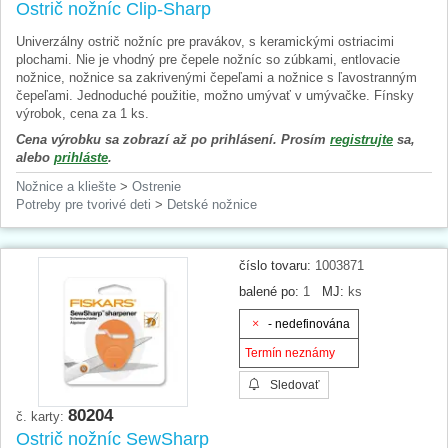
Ostrič nožníc Clip-Sharp
Univerzálny ostrič nožníc pre pravákov, s keramickými ostriacimi
plochami. Nie je vhodný pre čepele nožníc so zúbkami, entlovacie
nožnice, nožnice sa zakrivenými čepeľami a nožnice s ľavostranným
čepeľami. Jednoduché použitie, možno umývať v umývačke. Fínsky
výrobok, cena za 1 ks.
Cena výrobku sa zobrazí až po prihlásení. Prosím
registrujte
sa,
alebo
prihláste
.
Nožnice a kliešte
>
Ostrenie
Potreby pre tvorivé deti
>
Detské nožnice
číslo tovaru:
1003871
balené po:
1
MJ:
ks
- nedefinována
Termín neznámy
Sledovať
80204
č. karty:
Ostrič nožníc SewSharp