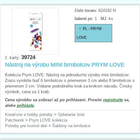
číslo tovaru:
624192 N
balené po:
1
MJ:
ks
PL - PRYM
LOVE
39724
č. karty:
Nástroj na výrobu MINI brmbolcov PRYM LOVE
Kolekcia Prym LOVE. Nástroj na jednoduchú výrobu mini brmbolcov.
Zrazu vyrobíte buď 6 brmbolcov s priemerom 3 cm alebo 8 brmbolcov s
priemerom 2 cm. Vrátane podrobného krok-za-krokom návodu. Čínsky
výrobok, cena za 1 krab.
Cena výrobku sa zobrazí až po prihlásení. Prosím
registrujte
sa,
alebo
prihláste
.
Kreatívne a hobby potreby
>
Splietanie šnúr
Patchwork
>
Prym LOVE kolekcia
Potreby pre tvorivé deti
>
Šablóny na brmbolce