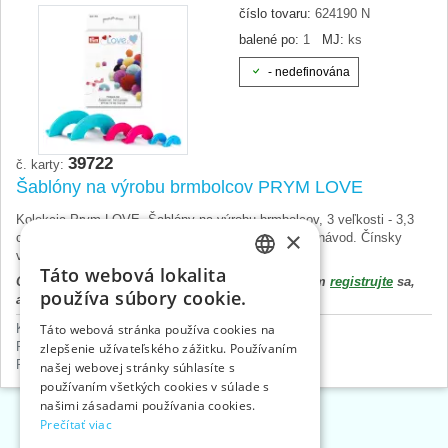
číslo tovaru:
624190 N
balené po:
1
MJ:
ks
- nedefinována
39722
č. karty:
Šablóny na výrobu brmbolcov PRYM LOVE
Kolekcia Prym LOVE. Šablóny na výrobu brmbolcov, 3 veľkosti - 3,3
×
cm, 5 cm, 9 cm. Obsahuje detailný krok-za-krokom návod. Čínsky
výrobok, cena za 1 krab.
Táto webová lokalita
CZECH
Cena výrobku sa zobrazí až po prihlásení. Prosím
registrujte
sa,
používa súbory cookie.
alebo
prihláste
.
SLOVAK
Kreatívne a hobby potreby
>
Splietanie šnúr
Táto webová stránka používa cookies na
Patchwork
>
Prym LOVE kolekcia
zlepšenie užívateľského zážitku. Používaním
ENGLISH
Potreby pre tvorivé deti
>
Šablóny na brmbolce
našej webovej stránky súhlasíte s
GERMAN
používaním všetkých cookies v súlade s
našimi zásadami používania cookies.
«
1
2
»
Prečítať viac