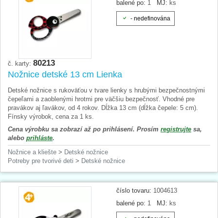
balené po:
1
MJ:
ks
- nedefinována
80213
č. karty:
Nožnice detské 13 cm Lienka
Detské nožnice s rukoväťou v tvare lienky s hrubými bezpečnostnými
čepeľami a zaoblenými hrotmi pre väčšiu bezpečnosť. Vhodné pre
pravákov aj ľavákov, od 4 rokov. Dĺžka 13 cm (dĺžka čepele: 5 cm).
Fínsky výrobok, cena za 1 ks.
Cena výrobku sa zobrazí až po prihlásení. Prosím
registrujte
sa,
alebo
prihláste
.
Nožnice a kliešte
>
Detské nožnice
Potreby pre tvorivé deti
>
Detské nožnice
číslo tovaru:
1004613
balené po:
1
MJ:
ks