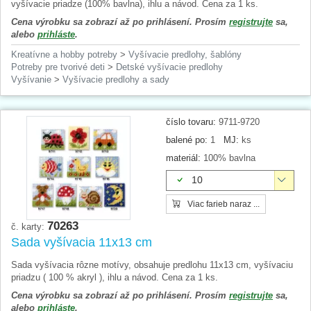
vyšívacie priadze (100% bavlna), ihlu a návod. Cena za 1 ks.
Cena výrobku sa zobrazí až po prihlásení. Prosím
registrujte
sa,
alebo
prihláste
.
Kreatívne a hobby potreby
>
Vyšívacie predlohy, šablóny
Potreby pre tvorivé deti
>
Detské vyšívacie predlohy
Vyšívanie
>
Vyšívacie predlohy a sady
číslo tovaru:
9711-9720
balené po:
1
MJ:
ks
materiál:
100% bavlna
10
Viac farieb naraz ...
70263
č. karty:
Sada vyšívacia 11x13 cm
Sada vyšívacia rôzne motívy, obsahuje predlohu 11x13 cm, vyšívaciu
priadzu ( 100 % akryl ), ihlu a návod. Cena za 1 ks.
Cena výrobku sa zobrazí až po prihlásení. Prosím
registrujte
sa,
alebo
prihláste
.