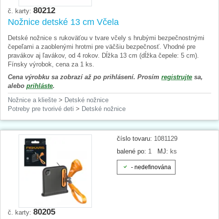
80212
č. karty:
Nožnice detské 13 cm Včela
Detské nožnice s rukoväťou v tvare včely s hrubými bezpečnostnými
čepeľami a zaoblenými hrotmi pre väčšiu bezpečnosť. Vhodné pre
pravákov aj ľavákov, od 4 rokov. Dĺžka 13 cm (dĺžka čepele: 5 cm).
Fínsky výrobok, cena za 1 ks.
Cena výrobku sa zobrazí až po prihlásení. Prosím
registrujte
sa,
alebo
prihláste
.
Nožnice a kliešte
>
Detské nožnice
Potreby pre tvorivé deti
>
Detské nožnice
číslo tovaru:
1081129
balené po:
1
MJ:
ks
- nedefinována
80205
č. karty: