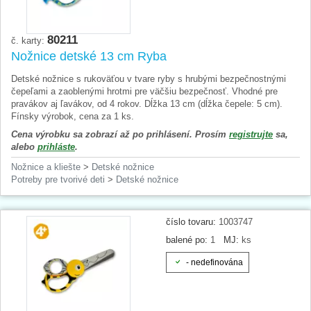
80211
č. karty:
Nožnice detské 13 cm Ryba
Detské nožnice s rukoväťou v tvare ryby s hrubými bezpečnostnými
čepeľami a zaoblenými hrotmi pre väčšiu bezpečnosť. Vhodné pre
pravákov aj ľavákov, od 4 rokov. Dĺžka 13 cm (dĺžka čepele: 5 cm).
Fínsky výrobok, cena za 1 ks.
Cena výrobku sa zobrazí až po prihlásení. Prosím
registrujte
sa,
alebo
prihláste
.
Nožnice a kliešte
>
Detské nožnice
Potreby pre tvorivé deti
>
Detské nožnice
číslo tovaru:
1003747
balené po:
1
MJ:
ks
- nedefinována