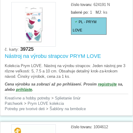
číslo tovaru:
624191 N
balené po:
1
MJ:
ks
PL - PRYM
LOVE
39725
č. karty:
Nástroj na výrobu strapcov PRYM LOVE
Kolekcia Prym LOVE. Nástroj na výrobu strapcov. Jeden nástroj pre 3
rôzne veľkosti: 5, 7.5 a 10 cm. Obsahuje detailný krok-za-krokom
návod. Čínsky výrobok, cena za 1 ks.
Cena výrobku sa zobrazí až po prihlásení. Prosím
registrujte
sa,
alebo
prihláste
.
Kreatívne a hobby potreby
>
Splietanie šnúr
Patchwork
>
Prym LOVE kolekcia
Potreby pre tvorivé deti
>
Šablóny na brmbolce
číslo tovaru:
1004612