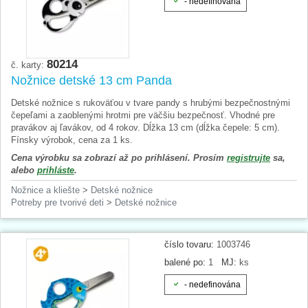
- nedefinována
80214
č. karty:
Nožnice detské 13 cm Panda
Detské nožnice s rukoväťou v tvare pandy s hrubými bezpečnostnými
čepeľami a zaoblenými hrotmi pre väčšiu bezpečnosť. Vhodné pre
pravákov aj ľavákov, od 4 rokov. Dĺžka 13 cm (dĺžka čepele: 5 cm).
Fínsky výrobok, cena za 1 ks.
Cena výrobku sa zobrazí až po prihlásení. Prosím
registrujte
sa,
alebo
prihláste
.
Nožnice a kliešte
>
Detské nožnice
Potreby pre tvorivé deti
>
Detské nožnice
číslo tovaru:
1003746
balené po:
1
MJ:
ks
- nedefinována