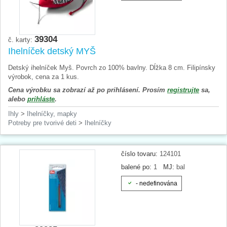
39304
č. karty:
Ihelníček detský MYŠ
Detský ihelníček Myš. Povrch zo 100% bavlny. Dĺžka 8 cm. Filipínsky
výrobok, cena za 1 kus.
Cena výrobku sa zobrazí až po prihlásení. Prosím
registrujte
sa,
alebo
prihláste
.
Ihly
>
Ihelníčky, mapky
Potreby pre tvorivé deti
>
Ihelníčky
číslo tovaru:
124101
balené po:
1
MJ:
bal
- nedefinována