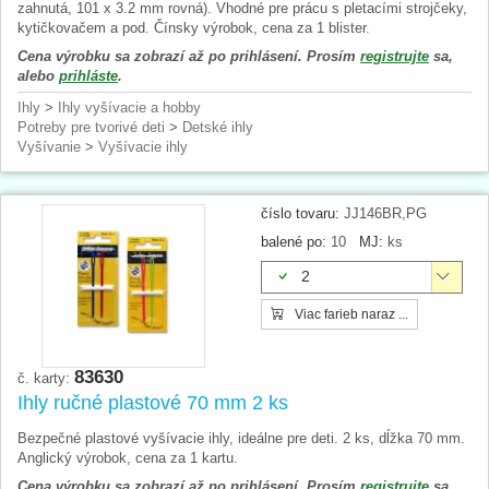
zahnutá, 101 x 3.2 mm rovná). Vhodné pre prácu s pletacími strojčeky,
kytičkovačem a pod. Čínsky výrobok, cena za 1 blister.
Cena výrobku sa zobrazí až po prihlásení. Prosím
registrujte
sa,
alebo
prihláste
.
Ihly
>
Ihly vyšívacie a hobby
Potreby pre tvorivé deti
>
Detské ihly
Vyšívanie
>
Vyšívacie ihly
číslo tovaru:
JJ146BR,PG
balené po:
10
MJ:
ks
2
Viac farieb naraz ...
83630
č. karty:
Ihly ručné plastové 70 mm 2 ks
Bezpečné plastové vyšívacie ihly, ideálne pre deti. 2 ks, dĺžka 70 mm.
Anglický výrobok, cena za 1 kartu.
Cena výrobku sa zobrazí až po prihlásení. Prosím
registrujte
sa,