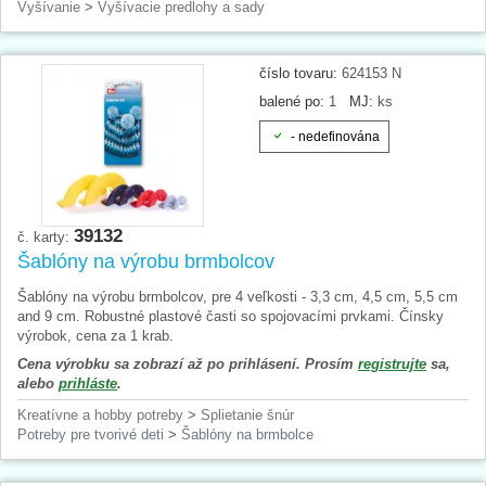
Vyšívanie
>
Vyšívacie predlohy a sady
číslo tovaru:
624153 N
balené po:
1
MJ:
ks
- nedefinována
39132
č. karty:
Šablóny na výrobu brmbolcov
Šablóny na výrobu brmbolcov, pre 4 veľkosti - 3,3 cm, 4,5 cm, 5,5 cm
and 9 cm. Robustné plastové časti so spojovacími prvkami. Čínsky
výrobok, cena za 1 krab.
Cena výrobku sa zobrazí až po prihlásení. Prosím
registrujte
sa,
alebo
prihláste
.
Kreatívne a hobby potreby
>
Splietanie šnúr
Potreby pre tvorivé deti
>
Šablóny na brmbolce