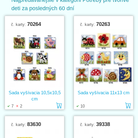
deti za posledných 60 dní
70264
70263
č. karty:
č. karty:
Sada vyšívacia 10,5x10,5
Sada vyšívacia 11x13 cm
cm
Vložiť do košíka
Vl
7
2
10
83630
39338
č. karty:
č. karty: