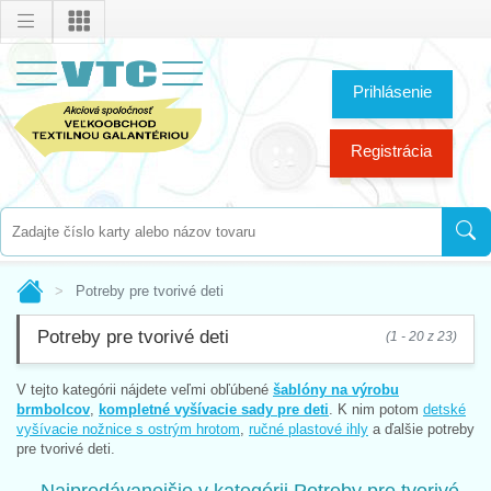
Prihlásenie
Registrácia
Potreby pre tvorivé deti
Potreby pre tvorivé deti
(1 - 20 z 23)
V tejto kategórii nájdete veľmi obľúbené
šablóny na výrobu
brmbolcov
,
kompletné vyšívacie sady pre deti
. K nim potom
detské
vyšívacie nožnice s ostrým hrotom
,
ručné plastové ihly
a ďalšie potreby
pre tvorivé deti.
Najpredávanejšie v kategórii Potreby pre tvorivé