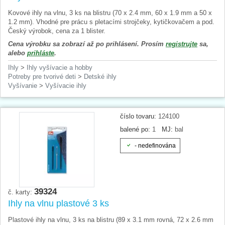
Kovové ihly na vlnu, 3 ks na blistru (70 x 2.4 mm, 60 x 1.9 mm a 50 x
1.2 mm). Vhodné pre prácu s pletacími strojčeky, kytičkovačem a pod.
Český výrobok, cena za 1 blister.
Cena výrobku sa zobrazí až po prihlásení. Prosím
registrujte
sa,
alebo
prihláste
.
Ihly
>
Ihly vyšívacie a hobby
Potreby pre tvorivé deti
>
Detské ihly
Vyšívanie
>
Vyšívacie ihly
číslo tovaru:
124100
balené po:
1
MJ:
bal
- nedefinována
39324
č. karty:
Ihly na vlnu plastové 3 ks
Plastové ihly na vlnu, 3 ks na blistru (89 x 3.1 mm rovná, 72 x 2.6 mm