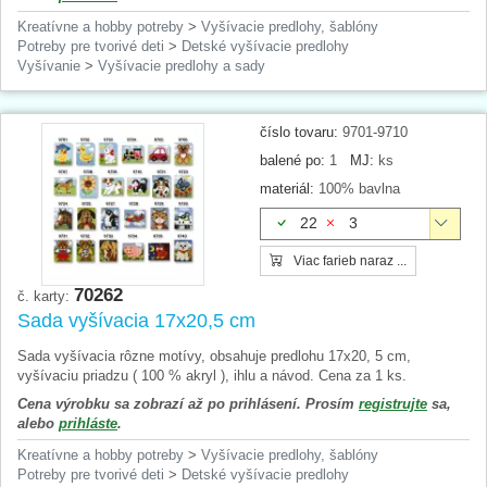
Kreatívne a hobby potreby
>
Vyšívacie predlohy, šablóny
Potreby pre tvorivé deti
>
Detské vyšívacie predlohy
Vyšívanie
>
Vyšívacie predlohy a sady
číslo tovaru:
9701-9710
balené po:
1
MJ:
ks
materiál:
100% bavlna
22
3
Viac farieb naraz ...
70262
č. karty:
Sada vyšívacia 17x20,5 cm
Sada vyšívacia rôzne motívy, obsahuje predlohu 17x20, 5 cm,
vyšívaciu priadzu ( 100 % akryl ), ihlu a návod. Cena za 1 ks.
Cena výrobku sa zobrazí až po prihlásení. Prosím
registrujte
sa,
alebo
prihláste
.
Kreatívne a hobby potreby
>
Vyšívacie predlohy, šablóny
Potreby pre tvorivé deti
>
Detské vyšívacie predlohy