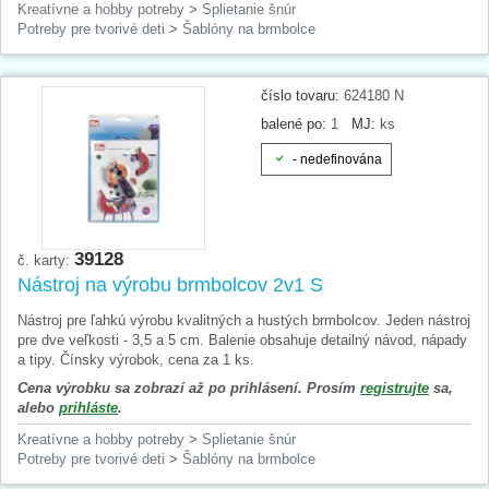
Kreatívne a hobby potreby
>
Splietanie šnúr
Potreby pre tvorivé deti
>
Šablóny na brmbolce
číslo tovaru:
624180 N
balené po:
1
MJ:
ks
- nedefinována
39128
č. karty:
Nástroj na výrobu brmbolcov 2v1 S
Nástroj pre ľahkú výrobu kvalitných a hustých brmbolcov. Jeden nástroj
pre dve veľkosti - 3,5 a 5 cm. Balenie obsahuje detailný návod, nápady
a tipy. Čínsky výrobok, cena za 1 ks.
Cena výrobku sa zobrazí až po prihlásení. Prosím
registrujte
sa,
alebo
prihláste
.
Kreatívne a hobby potreby
>
Splietanie šnúr
Potreby pre tvorivé deti
>
Šablóny na brmbolce