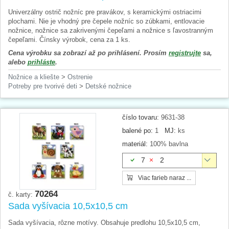
Univerzálny ostrič nožníc pre pravákov, s keramickými ostriacimi
plochami. Nie je vhodný pre čepele nožníc so zúbkami, entlovacie
nožnice, nožnice sa zakrivenými čepeľami a nožnice s ľavostranným
čepeľami. Čínsky výrobok, cena za 1 ks.
Cena výrobku sa zobrazí až po prihlásení. Prosím
registrujte
sa,
alebo
prihláste
.
Nožnice a kliešte
>
Ostrenie
Potreby pre tvorivé deti
>
Detské nožnice
číslo tovaru:
9631-38
balené po:
1
MJ:
ks
materiál:
100% bavlna
7
2
Viac farieb naraz ...
70264
č. karty:
Sada vyšívacia 10,5x10,5 cm
Sada vyšívacia, rôzne motívy. Obsahuje predlohu 10,5x10,5 cm,