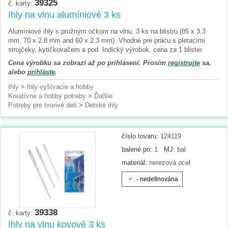
39325
č. karty:
Ihly na vlnu alumíniové 3 ks
Alumíniové ihly s pružným očkom na vlnu, 3 ks na blistru (85 x 3.3
mm, 70 x 2.8 mm and 60 x 2.3 mm). Vhodné pre prácu s pletacími
strojčeky, kytičkovačem a pod. Indický výrobok, cena za 1 blister.
Cena výrobku sa zobrazí až po prihlásení. Prosím
registrujte
sa,
alebo
prihláste
.
Ihly
>
Ihly vyšívacie a hobby
Kreatívne a hobby potreby
>
Ďalšie
Potreby pre tvorivé deti
>
Detské ihly
číslo tovaru:
124119
balené po:
1
MJ:
bal
materiál:
nerezová ocel
- nedefinována
39338
č. karty:
Ihly na vlnu kovové 3 ks