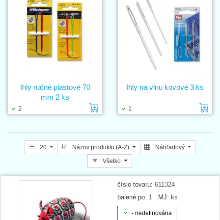
Ihly ručné plastové 70
Ihly na vlnu kovové 3 ks
mm 2 ks
Vložiť do košíka
Vl
2
1
20
Názov produktu (A-Z)
Náhľadový
Všetko
číslo tovaru:
611324
balené po:
1
MJ:
ks
- nedefinována