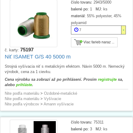
v automobiloch, kufre, kožené odevy, ťažké látky a dekoratívne
číslo tovaru:
2943/5000
švy,
obuv
,
spracovanie koží
a kožených doplnkov.
balené po:
1
MJ:
ks
Amann špeciálne
– technicky orientovaný sortiment
materiál:
55% polyester, 45%
priemyselných šijacích nití –
žiaruvzdorné, netaviací sa,
samozhášavé
polyamid
Amann Synton
–
technické nite
zo 100% polyesteru; pre svoju
7
vysokú pevnosť
vlastnosti určené prevažne pre obuvnícky
priemysel, koženú galantériu, športové a pracovné oblečenie,
Viac farieb naraz ...
celty, aibagy apod.
Amann vyšívacie
– 100% polyesterové šijacie nite pre
strojnú
75197
č. karty:
výšivku
,
vysoký lesk
, výber z takmer
400 odtieňov farieb
.
Niť ISAMET G/S 40 5000 m
Hagal ostatné
– vysoko odolné polyesterové
šijacie nite
ULTRAPOLY 30
,
bavlnenou vrchná niť
,
stehovku
alebo
nite pre
Strojná vyšívacia niť s metalickým efektom. Návin 5000 m. Nemecký
strojné zošívanie papierových vriec
výrobok, cena za 1 cievku.
Hagal Polytex
– spodné krycie a zaisťovacie
švy na
Cena výrobku sa zobrazí až po prihlásení. Prosím
registrujte
sa,
overlockoch
, cez 100 farebných odtieňov
alebo
prihláste
.
Hagal Profipoly
– odolné jadrové (polyester-polyester) nite
určené pre
šijacie stroje
, cez 200 farebných odtieňov
Nite podľa materiálu
>
Ozdobné-metalické
Hagal Unipoly
– odolné polyesterové nite určené pre
šijacie
Nite podľa materiálu
>
Vyšívacie
stroje
, cez 200 farebných odtieňov,
mnohostranné použitie
+
Nite podľa výrobcov
>
Amann vyšívacie
jeansová niť
pre šitie ťažkých odevov a čalúneného nábytku
Hedva ostatné
– veľké množstvo
metaloplastických
efektových nití
,
vyšívací hodváb
(strojný, ručný, prírodný či
číslo tovaru:
75311
viskóza), spisové šnúrky
trikolóry
,
šijacie a entlovacie
polyesterové nite, obuvnícke, univerzálne
pružné
polyamidové
balené po:
3
MJ:
ks