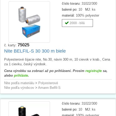
číslo tovaru:
31022/300
balené po:
10
MJ:
ks
materiál:
100% polyester
2000 - bílá
75025
č. karty:
Nite BELFIL-S 30 300 m biele
Polyesterové šijacie nite, No.30, návin 300 m, 10 cievok v krab., Cena
za 1 cievku, český výrobok.
Cena výrobku sa zobrazí až po prihlásení. Prosím
registrujte
sa,
alebo
prihláste
.
Nite podľa materiálu
>
Polyesterové
Nite podľa výrobcov
>
Amann Belfil-S
číslo tovaru:
31022/300
balené po:
10
MJ:
ks
materiál:
100% polyester