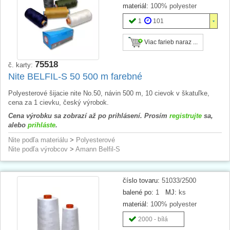
materiál:
100% polyester
1
101
Viac farieb naraz ...
75518
č. karty:
Nite BELFIL-S 50 500 m farebné
Polyesterové šijacie nite No.50, návin 500 m, 10 cievok v škatuľke,
cena za 1 cievku, český výrobok.
Cena výrobku sa zobrazí až po prihlásení. Prosím
registrujte
sa,
alebo
prihláste
.
Nite podľa materiálu
>
Polyesterové
Nite podľa výrobcov
>
Amann Belfil-S
číslo tovaru:
51033/2500
balené po:
1
MJ:
ks
materiál:
100% polyester
2000 - bílá