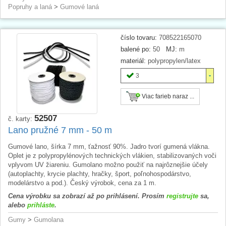
Popruhy a laná
>
Gumové laná
číslo tovaru:
708522165070
balené po:
50
MJ:
m
materiál:
polypropylen/latex
3
Viac farieb naraz ...
52507
č. karty:
Lano pružné 7 mm - 50 m
Gumové lano, šírka 7 mm, ťažnosť 90%. Jadro tvorí gumená vlákna.
Oplet je z polypropylénových technických vlákien, stabilizovaných voči
vplyvom UV žiareniu. Gumolano možno použiť na najrôznejšie účely
(autoplachty, krycie plachty, hračky, šport, poľnohospodárstvo,
modelárstvo a pod.). Český výrobok, cena za 1 m.
Cena výrobku sa zobrazí až po prihlásení. Prosím
registrujte
sa,
alebo
prihláste
.
Gumy
>
Gumolana