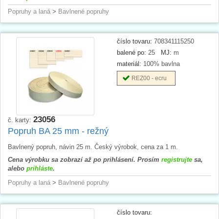
Popruhy a laná
>
Bavlnené popruhy
číslo tovaru:
708341115250
balené po:
25
MJ:
m
materiál:
100% bavlna
REZ00 - ecru
23056
č. karty:
Popruh BA 25 mm - režný
Bavlnený popruh, návin 25 m. Český výrobok, cena za 1 m.
Cena výrobku sa zobrazí až po prihlásení. Prosím
registrujte
sa,
alebo
prihláste
.
Popruhy a laná
>
Bavlnené popruhy
číslo tovaru: