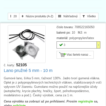
20
Názov produktu (A-Z)
Náhľadový
Všetko
číslo tovaru:
708522165050
balené po:
10
MJ:
m
materiál:
polypropylen/latex
3
Viac farieb naraz ...
52105
č. karty:
Lano pružné 5 mm - 10 m
Gumové lano, šírka 5 mm, ťažnosť 130%. Jadro tvorí gumená vlákna.
Oplet je z polypropylénových technických vlákien, stabilizovaných voči
vplyvom UV žiareniu. Gumolano možno použiť na najrôznejšie účely
(autoplachty, krycie plachty, hračky, šport, poľnohospodárstvo,
modelárstvo a pod.). Český výrobok, cena za 1 m.
Cena výrobku sa zobrazí až po prihlásení. Prosím
registrujte
sa,
alebo
prihláste
.