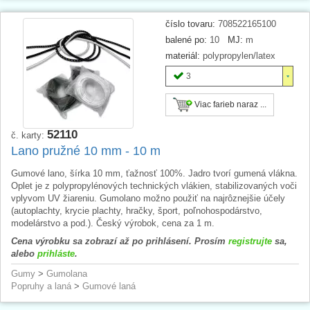
číslo tovaru:
708522165100
balené po:
10
MJ:
m
materiál:
polypropylen/latex
3
Viac farieb naraz ...
52110
č. karty:
Lano pružné 10 mm - 10 m
Gumové lano, šírka 10 mm, ťažnosť 100%. Jadro tvorí gumená vlákna.
Oplet je z polypropylénových technických vlákien, stabilizovaných voči
vplyvom UV žiareniu. Gumolano možno použiť na najrôznejšie účely
(autoplachty, krycie plachty, hračky, šport, poľnohospodárstvo,
modelárstvo a pod.). Český výrobok, cena za 1 m.
Cena výrobku sa zobrazí až po prihlásení. Prosím
registrujte
sa,
alebo
prihláste
.
Gumy
>
Gumolana
Popruhy a laná
>
Gumové laná