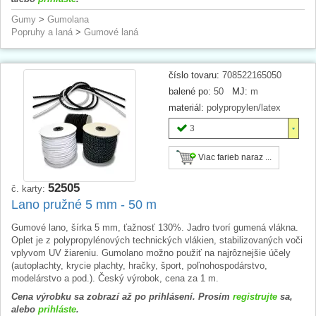
Gumy
>
Gumolana
Popruhy a laná
>
Gumové laná
číslo tovaru:
708522165050
balené po:
50
MJ:
m
materiál:
polypropylen/latex
3
Viac farieb naraz ...
52505
č. karty:
Lano pružné 5 mm - 50 m
Gumové lano, šírka 5 mm, ťažnosť 130%. Jadro tvorí gumená vlákna.
Oplet je z polypropylénových technických vlákien, stabilizovaných voči
vplyvom UV žiareniu. Gumolano možno použiť na najrôznejšie účely
(autoplachty, krycie plachty, hračky, šport, poľnohospodárstvo,
modelárstvo a pod.). Český výrobok, cena za 1 m.
Cena výrobku sa zobrazí až po prihlásení. Prosím
registrujte
sa,
alebo
prihláste
.