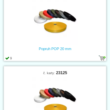
Popruh POP 20 mm
9
23125
č. karty: