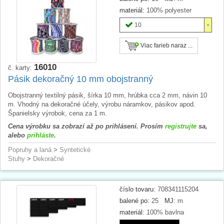
materiál:
100% polyester
10
Viac farieb naraz ...
16010
č. karty:
Pásik dekoračný 10 mm obojstranný
Obojstranný textilný pásik, šírka 10 mm, hrúbka cca 2 mm, návin 10
m. Vhodný na dekoračné účely, výrobu náramkov, pásikov apod.
Španielsky výrobok, cena za 1 m.
Cena výrobku sa zobrazí až po prihlásení. Prosím
registrujte
sa,
alebo
prihláste
.
Popruhy a laná
>
Syntetické
Stuhy
>
Dekoračné
číslo tovaru:
708341115204
balené po:
25
MJ:
m
materiál:
100% bavlna