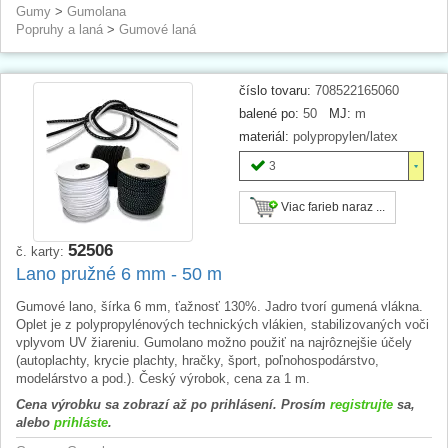
Gumy
>
Gumolana
Popruhy a laná
>
Gumové laná
číslo tovaru:
708522165060
balené po:
50
MJ:
m
materiál:
polypropylen/latex
3
Viac farieb naraz ...
52506
č. karty:
Lano pružné 6 mm - 50 m
Gumové lano, šírka 6 mm, ťažnosť 130%. Jadro tvorí gumená vlákna.
Oplet je z polypropylénových technických vlákien, stabilizovaných voči
vplyvom UV žiareniu. Gumolano možno použiť na najrôznejšie účely
(autoplachty, krycie plachty, hračky, šport, poľnohospodárstvo,
modelárstvo a pod.). Český výrobok, cena za 1 m.
Cena výrobku sa zobrazí až po prihlásení. Prosím
registrujte
sa,
alebo
prihláste
.