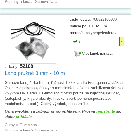
Popruhy a laná
>
Gumové laná
číslo tovaru:
708522165080
balené po:
10
MJ:
m
materiál:
polypropylen/latex
3
Viac farieb naraz ...
52108
č. karty:
Lano pružné 8 mm - 10 m
Gumové lano, šírka 8 mm, ťažnosť 100%. Jadro tvorí gumená vlákna.
Oplet je z polypropylénových technických vlákien, stabilizovaných voči
vplyvom UV žiareniu. Gumolano možno použiť na najrôznejšie účely
(autoplachty, krycie plachty, hračky, šport, poľnohospodárstvo,
modelárstvo a pod.). Český výrobok, cena za 1 m.
Cena výrobku sa zobrazí až po prihlásení. Prosím
registrujte
sa,
alebo
prihláste
.
Gumy
>
Gumolana
Popruhy a laná
>
Gumové laná