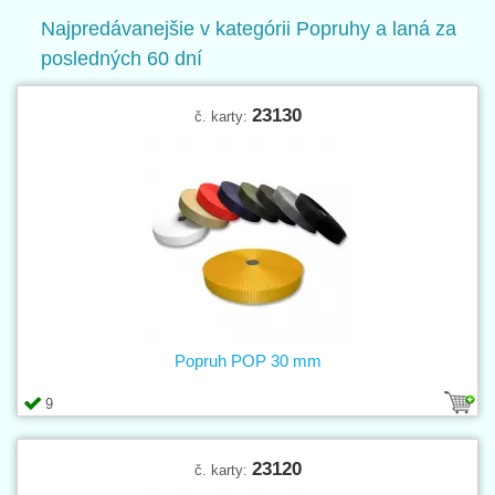
pruhmi.
Najpredávanejšie v kategórii Popruhy a laná za
Gumová lana (gumolana)
ponúkame vo 3 farebných variáciách:
biela
,
posledných 60 dní
čierna
a
pestrá
; balenie po
10 a 50m
, priemery 5–10mm, ťažnosť 80–
130%.
23130
č. karty:
Popruh POP 30 mm
9
23120
č. karty: