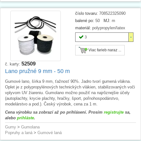
číslo tovaru:
708522325090
balené po:
50
MJ:
m
materiál:
polypropylen/latex
3
Viac farieb naraz ...
52509
č. karty:
Lano pružné 9 mm - 50 m
Gumové lano, šírka 9 mm, ťažnosť 90%. Jadro tvorí gumená vlákna.
Oplet je z polypropylénových technických vlákien, stabilizovaných voči
vplyvom UV žiareniu. Gumolano možno použiť na najrôznejšie účely
(autoplachty, krycie plachty, hračky, šport, poľnohospodárstvo,
modelárstvo a pod.). Český výrobok, cena za 1 m.
Cena výrobku sa zobrazí až po prihlásení. Prosím
registrujte
sa,
alebo
prihláste
.
Gumy
>
Gumolana
Popruhy a laná
>
Gumové laná