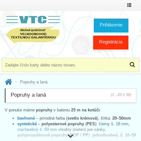
Prepnú
menu
Prihlásenie
Registrácia
Popruhy a laná
Popruhy a laná
(1 - 20 z 39)
V ponuke máme
popruhy
v baleniu
25 m na kotúči
:
bavlnené
– prírodná farba (
svetlo krémová
), šírka:
20–50mm
syntetické
–
polyesterové popruhy
(
PES
):
čierny š. 18 mm
,
viacfarebný š. 50 mm
vhodný (nielen) pre sánky,
polypropylénové popruhy
(
POP / PP
):
jednofarebné, š. 10–50
mm
v niekoľkých farbách a
viacfarebný š. 50 mm
s pozdĺžnymi