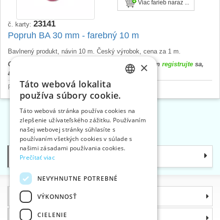
Viac farieb naraz ...
23141
č. karty:
Popruh BA 30 mm - farebný 10 m
Bavlnený produkt, návin 10 m. Český výrobok, cena za 1 m.
×
Cena výrobku sa zobrazí až po prihlásení. Prosím
registrujte
sa,
alebo
prihláste
.
Táto webová lokalita
CZECH
Popruhy a laná
>
Bavlnené popruhy
používa súbory cookie.
SLOVAK
Táto webová stránka používa cookies na
zlepšenie užívateľského zážitku. Používaním
ENGLISH
«
1
2
»
našej webovej stránky súhlasíte s
GERMAN
používaním všetkých cookies v súlade s
našimi zásadami používania cookies.
Kategórie
Prečítať viac
NEVYHNUTNE POTREBNÉ
Informácie
VÝKONNOSŤ
CIELENIE
Prečo si zvoliť práve nás