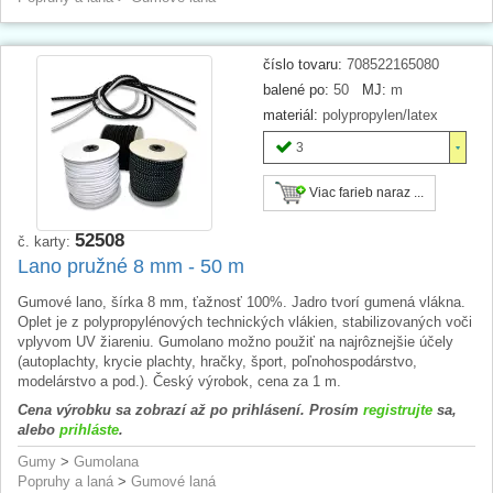
číslo tovaru:
708522165080
balené po:
50
MJ:
m
materiál:
polypropylen/latex
3
Viac farieb naraz ...
52508
č. karty:
Lano pružné 8 mm - 50 m
Gumové lano, šírka 8 mm, ťažnosť 100%. Jadro tvorí gumená vlákna.
Oplet je z polypropylénových technických vlákien, stabilizovaných voči
vplyvom UV žiareniu. Gumolano možno použiť na najrôznejšie účely
(autoplachty, krycie plachty, hračky, šport, poľnohospodárstvo,
modelárstvo a pod.). Český výrobok, cena za 1 m.
Cena výrobku sa zobrazí až po prihlásení. Prosím
registrujte
sa,
alebo
prihláste
.
Gumy
>
Gumolana
Popruhy a laná
>
Gumové laná