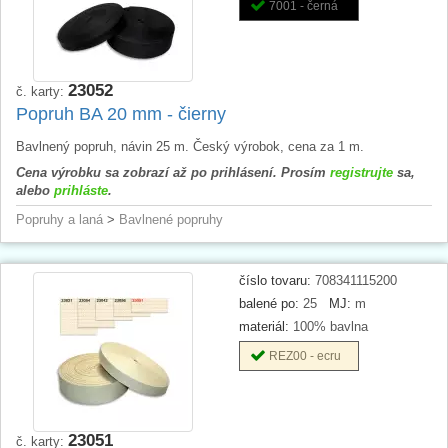
7001 - černá
23052
č. karty:
Popruh BA 20 mm - čierny
Bavlnený popruh, návin 25 m. Český výrobok, cena za 1 m.
Cena výrobku sa zobrazí až po prihlásení. Prosím
registrujte
sa,
alebo
prihláste
.
Popruhy a laná
>
Bavlnené popruhy
číslo tovaru:
708341115200
balené po:
25
MJ:
m
materiál:
100% bavlna
REZ00 - ecru
23051
č. karty: