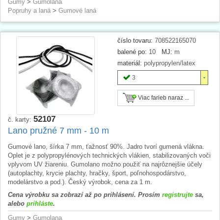
Gumy
>
Gumolana
Popruhy a laná
>
Gumové laná
číslo tovaru:
708522165070
balené po:
10
MJ:
m
materiál:
polypropylen/latex
3
Viac farieb naraz ...
52107
č. karty:
Lano pružné 7 mm - 10 m
Gumové lano, šírka 7 mm, ťažnosť 90%. Jadro tvorí gumená vlákna.
Oplet je z polypropylénových technických vlákien, stabilizovaných voči
vplyvom UV žiareniu. Gumolano možno použiť na najrôznejšie účely
(autoplachty, krycie plachty, hračky, šport, poľnohospodárstvo,
modelárstvo a pod.). Český výrobok, cena za 1 m.
Cena výrobku sa zobrazí až po prihlásení. Prosím
registrujte
sa,
alebo
prihláste
.
Gumy
>
Gumolana