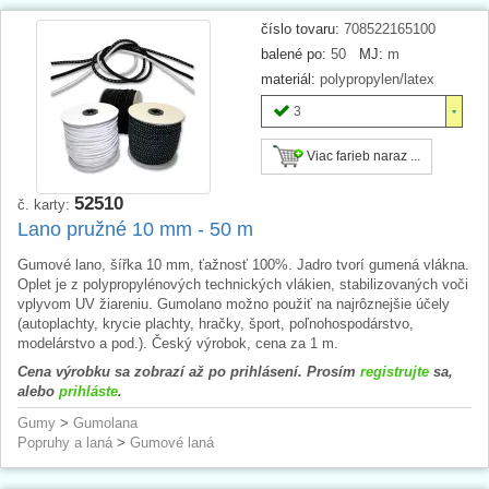
číslo tovaru:
708522165100
balené po:
50
MJ:
m
materiál:
polypropylen/latex
3
Viac farieb naraz ...
52510
č. karty:
Lano pružné 10 mm - 50 m
Gumové lano, šířka 10 mm, ťažnosť 100%. Jadro tvorí gumená vlákna.
Oplet je z polypropylénových technických vlákien, stabilizovaných voči
vplyvom UV žiareniu. Gumolano možno použiť na najrôznejšie účely
(autoplachty, krycie plachty, hračky, šport, poľnohospodárstvo,
modelárstvo a pod.). Český výrobok, cena za 1 m.
Cena výrobku sa zobrazí až po prihlásení. Prosím
registrujte
sa,
alebo
prihláste
.
Gumy
>
Gumolana
Popruhy a laná
>
Gumové laná