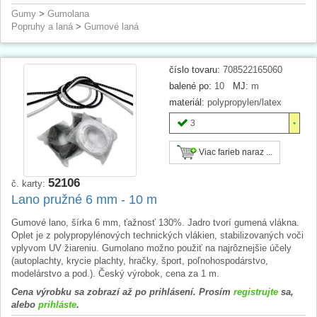
Gumy
>
Gumolana
Popruhy a laná
>
Gumové laná
číslo tovaru:
708522165060
balené po:
10
MJ:
m
materiál:
polypropylen/latex
3
Viac farieb naraz ...
52106
č. karty:
Lano pružné 6 mm - 10 m
Gumové lano, šírka 6 mm, ťažnosť 130%. Jadro tvorí gumená vlákna.
Oplet je z polypropylénových technických vlákien, stabilizovaných voči
vplyvom UV žiareniu. Gumolano možno použiť na najrôznejšie účely
(autoplachty, krycie plachty, hračky, šport, poľnohospodárstvo,
modelárstvo a pod.). Český výrobok, cena za 1 m.
Cena výrobku sa zobrazí až po prihlásení. Prosím
registrujte
sa,
alebo
prihláste
.