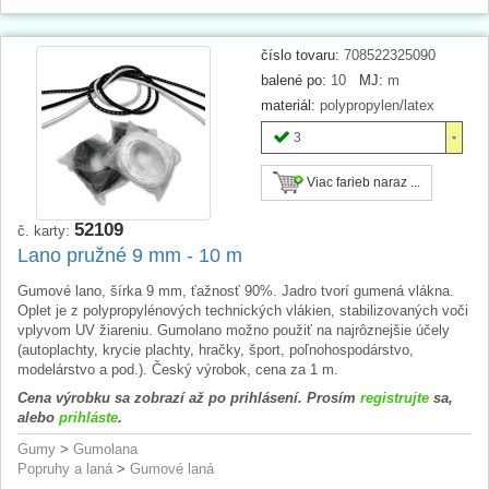
číslo tovaru:
708522325090
balené po:
10
MJ:
m
materiál:
polypropylen/latex
3
Viac farieb naraz ...
52109
č. karty:
Lano pružné 9 mm - 10 m
Gumové lano, šírka 9 mm, ťažnosť 90%. Jadro tvorí gumená vlákna.
Oplet je z polypropylénových technických vlákien, stabilizovaných voči
vplyvom UV žiareniu. Gumolano možno použiť na najrôznejšie účely
(autoplachty, krycie plachty, hračky, šport, poľnohospodárstvo,
modelárstvo a pod.). Český výrobok, cena za 1 m.
Cena výrobku sa zobrazí až po prihlásení. Prosím
registrujte
sa,
alebo
prihláste
.
Gumy
>
Gumolana
Popruhy a laná
>
Gumové laná