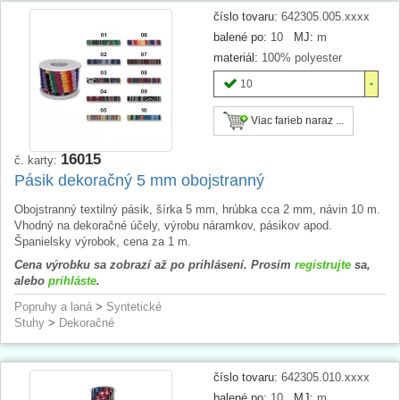
číslo tovaru:
642305.005.xxxx
balené po:
10
MJ:
m
materiál:
100% polyester
10
Viac farieb naraz ...
16015
č. karty:
Pásik dekoračný 5 mm obojstranný
Obojstranný textilný pásik, šírka 5 mm, hrúbka cca 2 mm, návin 10 m.
Vhodný na dekoračné účely, výrobu náramkov, pásikov apod.
Španielsky výrobok, cena za 1 m.
Cena výrobku sa zobrazí až po prihlásení. Prosím
registrujte
sa,
alebo
prihláste
.
Popruhy a laná
>
Syntetické
Stuhy
>
Dekoračné
číslo tovaru:
642305.010.xxxx
balené po:
10
MJ:
m