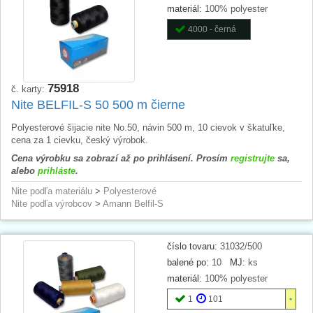
materiál:
100% polyester
4000 - černá
75918
č. karty:
Nite BELFIL-S 50 500 m čierne
Polyesterové šijacie nite No.50, návin 500 m, 10 cievok v škatuľke,
cena za 1 cievku, český výrobok.
Cena výrobku sa zobrazí až po prihlásení. Prosím
registrujte
sa,
alebo
prihláste
.
Nite podľa materiálu
>
Polyesterové
Nite podľa výrobcov
>
Amann Belfil-S
číslo tovaru:
31032/500
balené po:
10
MJ:
ks
materiál:
100% polyester
1
101