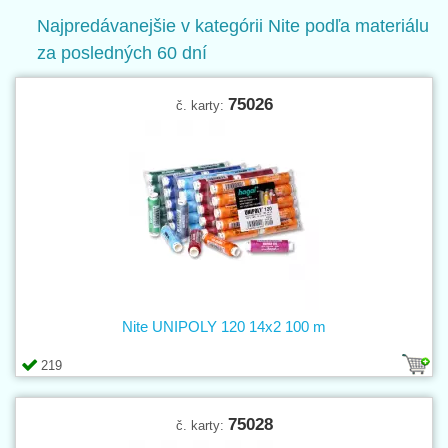
výkonné nite, spracovateľné na šijacích automatoch či monofilová
Najpredávanejšie v kategórii Nite podľa materiálu
šijacie vlákna, určené na technické použitie a ťažké švy.
za posledných 60 dní
Dodáme vám
vyšívací hodváb
, rovnako ako
nite obuvnícke
či
žiaruvzdorné
!
Tip
: Na módne výšivky pre veľmi jemné látky (napr. sifón)
75026
č. karty:
doporučujeme použiť
polyesterovú niť pre strojové výšivku ISACORD
s nádherným leskom, farebnou stálosťou a vynikajúcou pevnosťou.
Nite UNIPOLY 120 14x2 100 m
219
75028
č. karty: