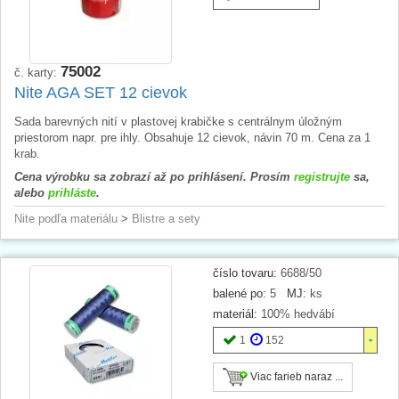
75002
č. karty:
Nite AGA SET 12 cievok
Sada barevných nití v plastovej krabičke s centrálnym úložným
priestorom napr. pre ihly. Obsahuje 12 cievok, návin 70 m. Cena za 1
krab.
Cena výrobku sa zobrazí až po prihlásení. Prosím
registrujte
sa,
alebo
prihláste
.
Nite podľa materiálu
>
Blistre a sety
číslo tovaru:
6688/50
balené po:
5
MJ:
ks
materiál:
100% hedvábí
1
152
Viac farieb naraz ...