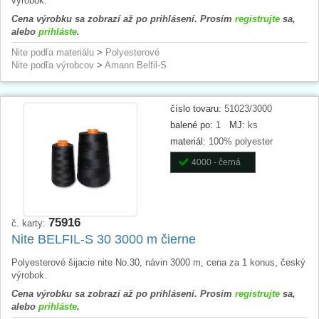
výrobok.
Cena výrobku sa zobrazí až po prihlásení. Prosím
registrujte
sa,
alebo
prihláste
.
Nite podľa materiálu
>
Polyesterové
Nite podľa výrobcov
>
Amann Belfil-S
číslo tovaru:
51023/3000
balené po:
1
MJ:
ks
materiál:
100% polyester
4000 - černá
75916
č. karty:
Nite BELFIL-S 30 3000 m čierne
Polyesterové šijacie nite No.30, návin 3000 m, cena za 1 konus, český
výrobok.
Cena výrobku sa zobrazí až po prihlásení. Prosím
registrujte
sa,
alebo
prihláste
.