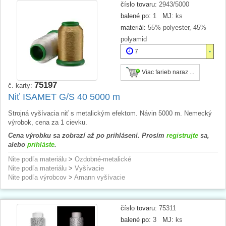
číslo tovaru:
2943/5000
balené po:
1
MJ:
ks
materiál:
55% polyester, 45%
polyamid
7
Viac farieb naraz ...
75197
č. karty:
Niť ISAMET G/S 40 5000 m
Strojná vyšívacia niť s metalickým efektom. Návin 5000 m. Nemecký
výrobok, cena za 1 cievku.
Cena výrobku sa zobrazí až po prihlásení. Prosím
registrujte
sa,
alebo
prihláste
.
Nite podľa materiálu
>
Ozdobné-metalické
Nite podľa materiálu
>
Vyšívacie
Nite podľa výrobcov
>
Amann vyšívacie
číslo tovaru:
75311
balené po:
3
MJ:
ks