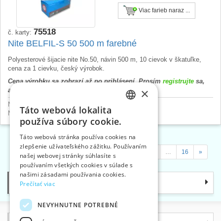
Viac farieb naraz ...
75518
č. karty:
Nite BELFIL-S 50 500 m farebné
Polyesterové šijacie nite No.50, návin 500 m, 10 cievok v škatuľke,
cena za 1 cievku, český výrobok.
Cena výrobku sa zobrazí až po prihlásení. Prosím
registrujte
sa,
×
alebo
prihláste
.
Nite podľa materiálu
>
Polyesterové
Táto webová lokalita
CZECH
Nite podľa výrobcov
>
Amann Belfil-S
používa súbory cookie.
SLOVAK
Táto webová stránka používa cookies na
zlepšenie užívateľského zážitku. Používaním
ENGLISH
«
1
2
3
4
5
…
9
…
12
…
16
»
našej webovej stránky súhlasíte s
GERMAN
používaním všetkých cookies v súlade s
našimi zásadami používania cookies.
Kategórie
Prečítať viac
NEVYHNUTNE POTREBNÉ