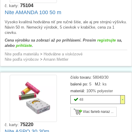
75104
č. karty:
Nite AMANDA 100 50 m
Vysoko kvalitná hodvábna niť pre ručné šitie, ale aj pre strojnú výšivku.
Návin 50 m. Nemecký výrobok, 5 cievkok v krabičke, cena za 1
cievku.
Cena výrobku sa zobrazí až po prihlásení. Prosím
registrujte
sa,
alebo
prihláste
.
Nite podľa materiálu
>
Hodvábne a viskózové
Nite podľa výrobcov
>
Amann Mettler
číslo tovaru:
58040/30
balené po:
5
MJ:
ks
materiál:
100% polyester
48
Viac farieb naraz ...
75220
č. karty:
Nite ASPO 30 30m