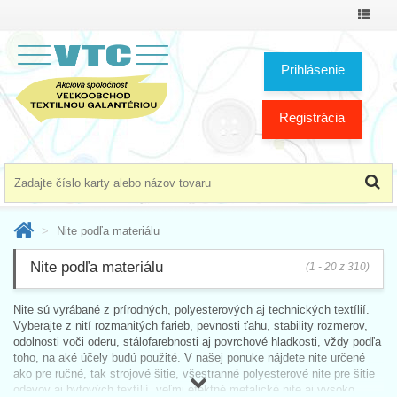
Prepnú
menu
Prihlásenie
Registrácia
Nite podľa materiálu
Nite podľa materiálu
(1 - 20 z 310)
Nite sú vyrábané z prírodných, polyesterových aj technických textílií.
Vyberajte z nití rozmanitých farieb, pevnosti ťahu, stability rozmerov,
odolnosti voči oderu, stálofarebnosti aj povrchové hladkosti, vždy podľa
toho, na aké účely budú použité. V našej ponuke nájdete nite určené
ako pre ručné, tak strojové šitie, všestranné polyesterové nite pre šitie
odevov aj bytových textílií, veľmi efektné metalické nite aj vysoko