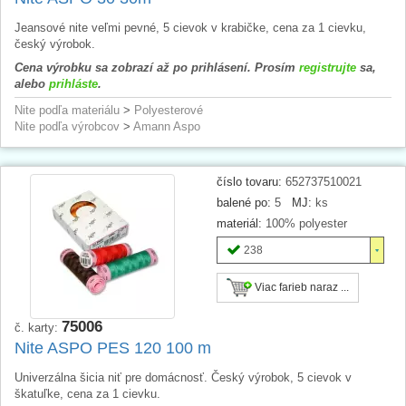
Jeansové nite veľmi pevné, 5 cievok v krabičke, cena za 1 cievku,
český výrobok.
Cena výrobku sa zobrazí až po prihlásení. Prosím
registrujte
sa,
alebo
prihláste
.
Nite podľa materiálu
>
Polyesterové
Nite podľa výrobcov
>
Amann Aspo
číslo tovaru:
652737510021
balené po:
5
MJ:
ks
materiál:
100% polyester
238
Viac farieb naraz ...
75006
č. karty:
Nite ASPO PES 120 100 m
Univerzálna šicia niť pre domácnosť. Český výrobok, 5 cievok v
škatuľke, cena za 1 cievku.