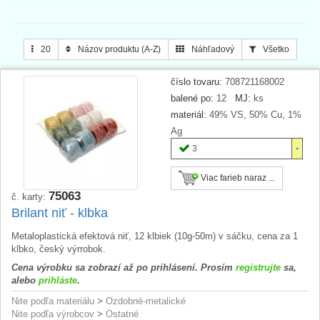
20
Názov produktu (A-Z)
Náhľadový
Všetko
číslo tovaru:
708721168002
balené po:
12
MJ:
ks
materiál:
49% VS, 50% Cu, 1%
Ag
3
Viac farieb naraz ...
75063
č. karty:
Brilant niť - klbka
Metaloplastická efektová niť, 12 klbiek (10g-50m) v sáčku, cena za 1
klbko, český výrrobok.
Cena výrobku sa zobrazí až po prihlásení. Prosím
registrujte
sa,
alebo
prihláste
.
Nite podľa materiálu
>
Ozdobné-metalické
Nite podľa výrobcov
>
Ostatné