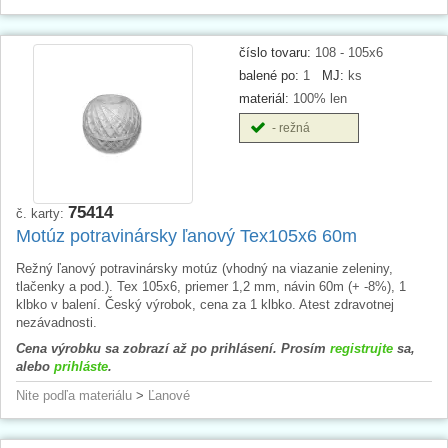
číslo tovaru:
108 - 105x6
balené po:
1
MJ:
ks
materiál:
100% len
- režná
75414
č. karty:
Motúz potravinársky ľanový Tex105x6 60m
Režný ľanový potravinársky motúz (vhodný na viazanie zeleniny,
tlačenky a pod.). Tex 105x6, priemer 1,2 mm, návin 60m (+ -8%), 1
klbko v balení. Český výrobok, cena za 1 klbko. Atest zdravotnej
nezávadnosti.
Cena výrobku sa zobrazí až po prihlásení. Prosím
registrujte
sa,
alebo
prihláste
.
Nite podľa materiálu
>
Ľanové