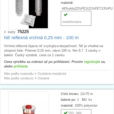
materiál:
44%sklo22%PES21%PET13%PU
-
nedefinována
75225
č. karty:
Niť reflexná vrchná 0,25 mm - 100 m
Vrchná reflexná šijacia niť zvyšujúca bezpečnosť. Niť je vhodná na
strojové šitie. Priemer 0,25 mm, návin 100 m, Nm 9,7. 3 cievky v
balení. Český výrobok, cena za 1 cievku.
Cena výrobku sa zobrazí až po prihlásení. Prosím
registrujte
sa,
alebo
prihláste
.
Nite podľa materiálu
>
Ozdobné-metalické
Nite podľa výrobcov
>
Ostatné
číslo tovaru:
12x70 m
balené po:
1
MJ:
ks
materiál:
100% polyester
555 - MIX