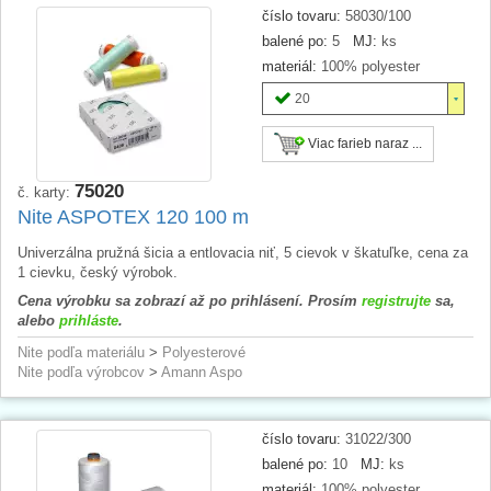
číslo tovaru:
58030/100
balené po:
5
MJ:
ks
materiál:
100% polyester
20
Viac farieb naraz ...
75020
č. karty:
Nite ASPOTEX 120 100 m
Univerzálna pružná šicia a entlovacia niť, 5 cievok v škatuľke, cena za
1 cievku, český výrobok.
Cena výrobku sa zobrazí až po prihlásení. Prosím
registrujte
sa,
alebo
prihláste
.
Nite podľa materiálu
>
Polyesterové
Nite podľa výrobcov
>
Amann Aspo
číslo tovaru:
31022/300
balené po:
10
MJ:
ks
materiál:
100% polyester