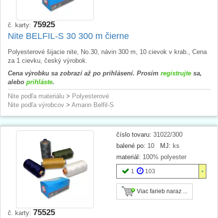
75925
č. karty:
Nite BELFIL-S 30 300 m čierne
Polyesterové šijacie nite, No.30, návin 300 m, 10 cievok v krab., Cena
za 1 cievku, český výrobok.
Cena výrobku sa zobrazí až po prihlásení. Prosím
registrujte
sa,
alebo
prihláste
.
Nite podľa materiálu
>
Polyesterové
Nite podľa výrobcov
>
Amann Belfil-S
číslo tovaru:
31022/300
balené po:
10
MJ:
ks
materiál:
100% polyester
1
103
Viac farieb naraz ...
75525
č. karty: