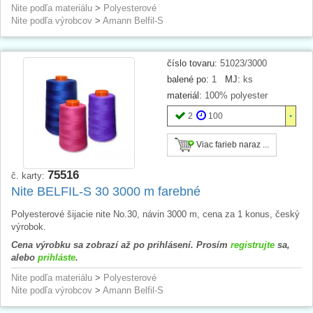
Nite podľa materiálu
>
Polyesterové
Nite podľa výrobcov
>
Amann Belfil-S
číslo tovaru:
51023/3000
balené po:
1
MJ:
ks
materiál:
100% polyester
2
100
Viac farieb naraz ...
75516
č. karty:
Nite BELFIL-S 30 3000 m farebné
Polyesterové šijacie nite No.30, návin 3000 m, cena za 1 konus, český
výrobok.
Cena výrobku sa zobrazí až po prihlásení. Prosím
registrujte
sa,
alebo
prihláste
.
Nite podľa materiálu
>
Polyesterové
Nite podľa výrobcov
>
Amann Belfil-S