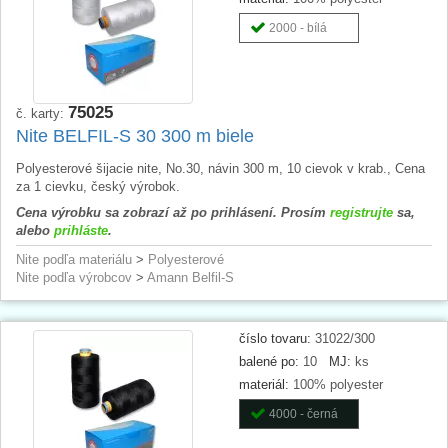
2000 - bílá
75025
č. karty:
Nite BELFIL-S 30 300 m biele
Polyesterové šijacie nite, No.30, návin 300 m, 10 cievok v krab., Cena
za 1 cievku, český výrobok.
Cena výrobku sa zobrazí až po prihlásení. Prosím
registrujte
sa,
alebo
prihláste
.
Nite podľa materiálu
>
Polyesterové
Nite podľa výrobcov
>
Amann Belfil-S
číslo tovaru:
31022/300
balené po:
10
MJ:
ks
materiál:
100% polyester
4000 - černá