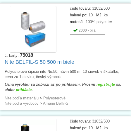
číslo tovaru:
31032/500
balené po:
10
MJ:
ks
materiál:
100% polyester
2000 - bílá
75018
č. karty:
Nite BELFIL-S 50 500 m biele
Polyesterové šijacie nite No.50, návin 500 m, 10 cievok v škatuľke,
cena za 1 cievku, český výrobok.
Cena výrobku sa zobrazí až po prihlásení. Prosím
registrujte
sa,
alebo
prihláste
.
Nite podľa materiálu
>
Polyesterové
Nite podľa výrobcov
>
Amann Belfil-S
číslo tovaru:
31032/500
balené po:
10
MJ:
ks