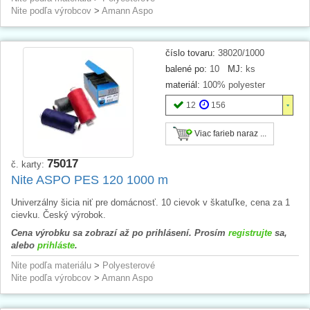
Nite podľa výrobcov
>
Amann Aspo
číslo tovaru:
38020/1000
balené po:
10
MJ:
ks
materiál:
100% polyester
12
156
Viac farieb naraz ...
75017
č. karty:
Nite ASPO PES 120 1000 m
Univerzálny šicia niť pre domácnosť. 10 cievok v škatuľke, cena za 1
cievku. Český výrobok.
Cena výrobku sa zobrazí až po prihlásení. Prosím
registrujte
sa,
alebo
prihláste
.
Nite podľa materiálu
>
Polyesterové
Nite podľa výrobcov
>
Amann Aspo