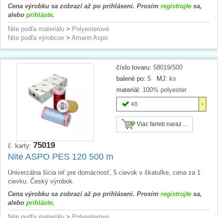
Cena výrobku sa zobrazí až po prihlásení. Prosím
registrujte
sa,
alebo
prihláste
.
Nite podľa materiálu
>
Polyesterové
Nite podľa výrobcov
>
Amann Aspo
číslo tovaru:
58019/500
balené po:
5
MJ:
ks
materiál:
100% polyester
48
Viac farieb naraz ...
75019
č. karty:
Nite ASPO PES 120 500 m
Univerzálna šicia niť pre domácnosť, 5 cievok v škatuľke, cena za 1
cievku. Český výrobok.
Cena výrobku sa zobrazí až po prihlásení. Prosím
registrujte
sa,
alebo
prihláste
.
Nite podľa materiálu
>
Polyesterové