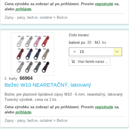
Cena výrobku sa zobrazí až po prihlásení. Prosím
registrujte
sa,
alebo
prihláste
.
Zipsy - pásy, bežce, ostatné
>
Bežce
číslo tovaru:
balené po:
20
MJ:
ks
16
Viac farieb naraz ...
66964
č. karty:
Bežec W10 NEARETAČNÝ, lakovaný
Bežec pre plastové špirálové zipsy W10 - 6 mm, nearetačný, lakovaný.
Turecký výrobok, cena za 1 ks.
Cena výrobku sa zobrazí až po prihlásení. Prosím
registrujte
sa,
alebo
prihláste
.
Zipsy - pásy, bežce, ostatné
>
Bežce