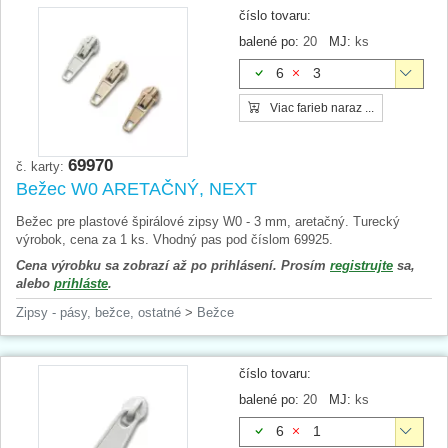
číslo tovaru:
balené po:
20
MJ:
ks
6
3
Viac farieb naraz ...
69970
č. karty:
Bežec W0 ARETAČNÝ, NEXT
Bežec pre plastové špirálové zipsy W0 - 3 mm, aretačný. Turecký
výrobok, cena za 1 ks. Vhodný pas pod číslom 69925.
Cena výrobku sa zobrazí až po prihlásení. Prosím
registrujte
sa,
alebo
prihláste
.
Zipsy - pásy, bežce, ostatné
>
Bežce
číslo tovaru:
balené po:
20
MJ:
ks
6
1