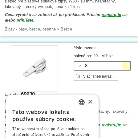
Bežec pre plastové špirálové zipsy W30 - 10 mm, nearetačný,
lakovaný. turecký výrobok, cena za 1 kus.
Cena výrobku sa zobrazí až po prihlásení. Prosím
registrujte
sa,
alebo
prihláste
.
Zipsy - pásy, bežce, ostatné
>
Bežce
číslo tovaru:
balené po:
20
MJ:
ks
8
Viac farieb naraz ...
69930
č. karty:
×
Bežec WS0 ARETAČNÝ, lakovaný
Táto webová lokalita
Bežec pre plastové špirálové zipsy WS0 - 3 mm, aretačný, lakovaný,
CZECH
cena za 1 ks, český výrobok.
používa súbory cookie.
SLOVAK
Cena výrobku sa zobrazí až po prihlásení. Prosím
registrujte
sa,
Táto webová stránka používa cookies na
alebo
prihláste
.
zlepšenie užívateľského zážitku. Používaním
ENGLISH