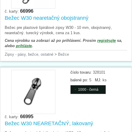
66996
č. karty:
Bežec W30 nearetačný obojstranný
Bežec pre plastové špirálové zipsy W30 - 10 mm, obojstranný,
nearetačný. turecký výrobok, cena za 1 kus.
Cena výrobku sa zobrazí až po prihlásení. Prosím
registrujte
sa,
alebo
prihláste
.
Zipsy - pásy, bežce, ostatné
>
Bežce
číslo tovaru:
328101
balené po:
5
MJ:
ks
1000 - černá
66995
č. karty:
Bežec W30 NEARETAČNÝ, lakovaný