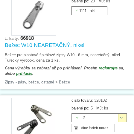
balené po:
20
MJ:
ks
1111 - nikl
66918
č. karty:
Bežec W10 NEARETAČNÝ, nikel
Bežec pre plastové špirálové zipsy W10 - 6 mm, nearetačný, nikel.
Turecký výrobok, cena za 1 ks.
Cena výrobku sa zobrazí až po prihlásení. Prosím
registrujte
sa,
alebo
prihláste
.
Zipsy - pásy, bežce, ostatné
>
Bežce
číslo tovaru:
328102
balené po:
5
MJ:
ks
2
Viac farieb naraz ...