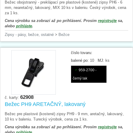
Bežec obojstranný - preklápací pre plastové (kostené) zipsy PH6 - 6
mm, nearetačný, lakovaný, MIX 10 ks v baleniu. Český výrobok, cena
za 1 ks.
Cena výrobku sa zobrazí až po prihlásení. Prosím
registrujte
sa,
alebo
prihláste
.
Zipsy - pásy, bežce, ostatné
>
Bežce
číslo tovaru:
balené po:
10
MJ:
ks
959-2700 -
černý lak
62908
č. karty:
Bežec PH9 ARETAČNÝ, lakovaný
Bežec pre plastové (kostené) zipsy PH9 - 9 mm, aretačný, lakovaný,
10 ks v baleniu. Turecký výrobok, cena za 1 ks.
Cena výrobku sa zobrazí až po prihlásení. Prosím
registrujte
sa,
alebo
prihláste
.