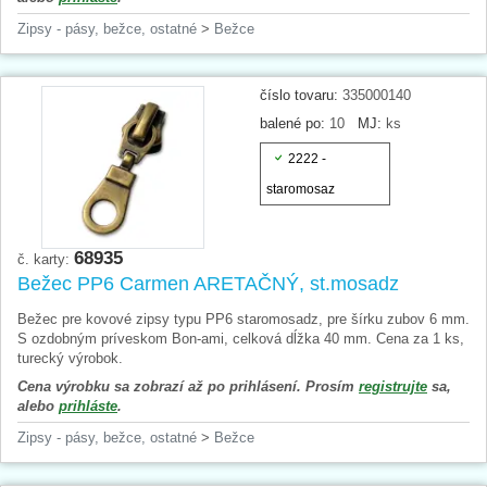
Zipsy - pásy, bežce, ostatné
>
Bežce
číslo tovaru:
335000140
balené po:
10
MJ:
ks
2222 -
staromosaz
68935
č. karty:
Bežec PP6 Carmen ARETAČNÝ, st.mosadz
Bežec pre kovové zipsy typu PP6 staromosadz, pre šírku zubov 6 mm.
S ozdobným príveskom Bon-ami, celková dĺžka 40 mm. Cena za 1 ks,
turecký výrobok.
Cena výrobku sa zobrazí až po prihlásení. Prosím
registrujte
sa,
alebo
prihláste
.
Zipsy - pásy, bežce, ostatné
>
Bežce