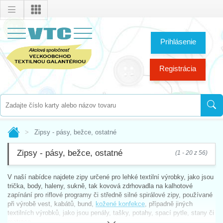
Prihlásenie
Registrácia
Zipsy - pásy, bežce, ostatné
Zipsy - pásy, bežce, ostatné
(1 - 20 z 56)
V naší nabídce najdete zipy určené pro lehké textilní výrobky, jako jsou
trička, body, haleny, sukně, tak kovová zdrhovadla na kalhotové
zapínání pro riflové programy či středně silné spirálové zipy, používané
při výrobě vest, kabátů, bund,
kožené konfekce
, případně jiných
textilních výrobků, jako jsou penály, tašky, potahy, spací pytle, stany či
matrace.