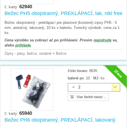
62940
č. karty:
Bežec PH5 obojstranný, PREKLÁPACÍ, lak, nikl free
Bežec obojstranný - preklápací pre plastové (kostené) zipsy PH5 - 5
mm, aretačný, lakovaný, 10 ks v baleniu. Turecký výrobok, cena za 1
ks.
Cena výrobku sa zobrazí až po prihlásení. Prosím
registrujte
sa,
alebo
prihláste
.
Zipsy - pásy, bežce, ostatné
>
Bežce
číslo tovaru:
8635
Zľava
balené po:
10
MJ:
ks
2
Viac farieb naraz ...
65940
č. karty:
Bežec PH6 obojstranný, PREKLÁPACÍ, lakovaný