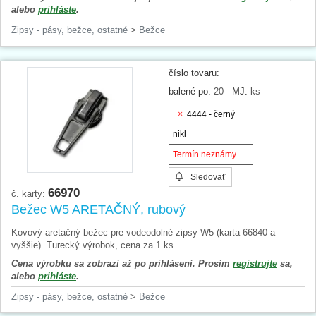
alebo
prihláste
.
Zipsy - pásy, bežce, ostatné
>
Bežce
číslo tovaru:
balené po:
20
MJ:
ks
4444 - černý
nikl
Termín neznámy
Sledovať
66970
č. karty:
Bežec W5 ARETAČNÝ, rubový
Kovový aretačný bežec pre vodeodolné zipsy W5 (karta 66840 a
vyššie). Turecký výrobok, cena za 1 ks.
Cena výrobku sa zobrazí až po prihlásení. Prosím
registrujte
sa,
alebo
prihláste
.
Zipsy - pásy, bežce, ostatné
>
Bežce