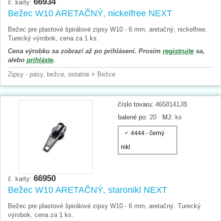
66934
č. karty:
Bežec W10 ARETAČNÝ, nickelfree NEXT
Bežec pre plastové špirálové zipsy W10 - 6 mm, aretačný, nickelfree.
Turecký výrobok, cena za 1 ks.
Cena výrobku sa zobrazí až po prihlásení. Prosím
registrujte
sa,
alebo
prihláste
.
Zipsy - pásy, bežce, ostatné
>
Bežce
číslo tovaru:
4658141JB
balené po:
20
MJ:
ks
4444 - černý
nikl
66950
č. karty:
Bežec W10 ARETAČNÝ, staronikl NEXT
Bežec pre plastové špirálové zipsy W10 - 6 mm, aretačný. Turecký
výrobok, cena za 1 ks.