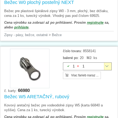
Bežec W0 plochý posteľný NEXT
Bežec pre plastové špirálové zipsy W0 - 3 mm, plochý, bez držiaku,
cena za 1 ks, turecký výrobok. Vhodný pas pod číslom 69925.
Cena výrobku sa zobrazí až po prihlásení. Prosím
registrujte
sa,
alebo
prihláste
.
Zipsy - pásy, bežce, ostatné
>
Bežce
číslo tovaru:
8558141
balené po:
20
MJ:
ks
1
1
Viac farieb naraz ...
66980
č. karty:
Bežec W5 ARETAČNÝ, rubový
Kovový aretačný bežec pre vodeodolné zipsy W5 (karta 66840 a
vyššie). Cena za 1 ks, turecký výrobok.
Cena výrobku sa zobrazí až po prihlásení. Prosím
registrujte
sa,