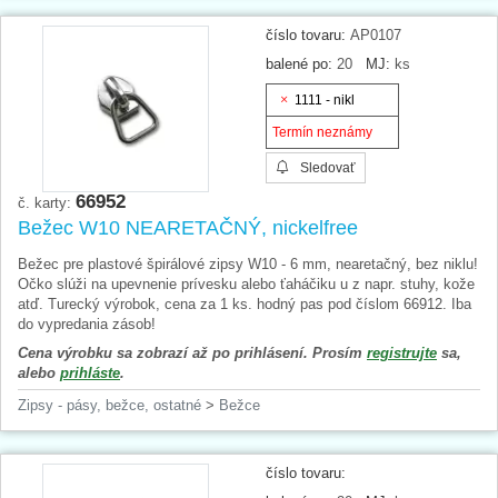
číslo tovaru:
AP0107
balené po:
20
MJ:
ks
1111 - nikl
Termín neznámy
Sledovať
66952
č. karty:
Bežec W10 NEARETAČNÝ, nickelfree
Bežec pre plastové špirálové zipsy W10 - 6 mm, nearetačný, bez niklu!
Očko slúži na upevnenie prívesku alebo ťaháčiku u z napr. stuhy, kože
atď. Turecký výrobok, cena za 1 ks. hodný pas pod číslom 66912. Iba
do vypredania zásob!
Cena výrobku sa zobrazí až po prihlásení. Prosím
registrujte
sa,
alebo
prihláste
.
Zipsy - pásy, bežce, ostatné
>
Bežce
číslo tovaru: