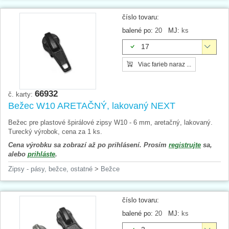
číslo tovaru:
balené po:
20
MJ:
ks
17
Viac farieb naraz ...
66932
č. karty:
Bežec W10 ARETAČNÝ, lakovaný NEXT
Bežec pre plastové špirálové zipsy W10 - 6 mm, aretačný, lakovaný.
Turecký výrobok, cena za 1 ks.
Cena výrobku sa zobrazí až po prihlásení. Prosím
registrujte
sa,
alebo
prihláste
.
Zipsy - pásy, bežce, ostatné
>
Bežce
číslo tovaru:
balené po:
20
MJ:
ks