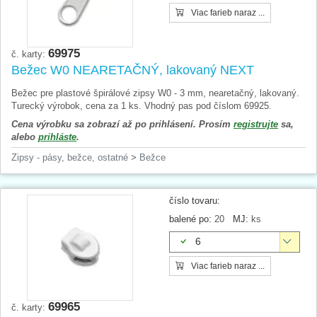
Viac farieb naraz ...
69975
č. karty:
Bežec W0 NEARETAČNÝ, lakovaný NEXT
Bežec pre plastové špirálové zipsy W0 - 3 mm, nearetačný, lakovaný.
Turecký výrobok, cena za 1 ks. Vhodný pas pod číslom 69925.
Cena výrobku sa zobrazí až po prihlásení. Prosím
registrujte
sa,
alebo
prihláste
.
Zipsy - pásy, bežce, ostatné
>
Bežce
číslo tovaru:
balené po:
20
MJ:
ks
6
Viac farieb naraz ...
69965
č. karty: