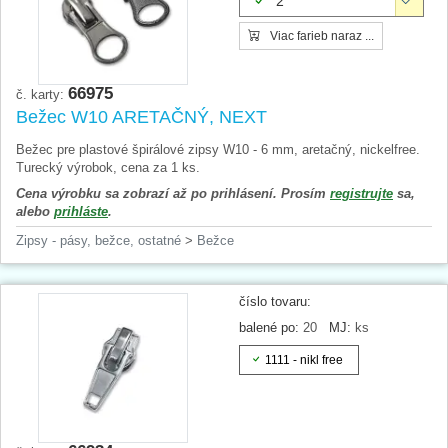
2
Viac farieb naraz ...
66975
č. karty:
Bežec W10 ARETAČNÝ, NEXT
Bežec pre plastové špirálové zipsy W10 - 6 mm, aretačný, nickelfree.
Turecký výrobok, cena za 1 ks.
Cena výrobku sa zobrazí až po prihlásení. Prosím
registrujte
sa,
alebo
prihláste
.
Zipsy - pásy, bežce, ostatné
>
Bežce
číslo tovaru:
balené po:
20
MJ:
ks
1111 - nikl free