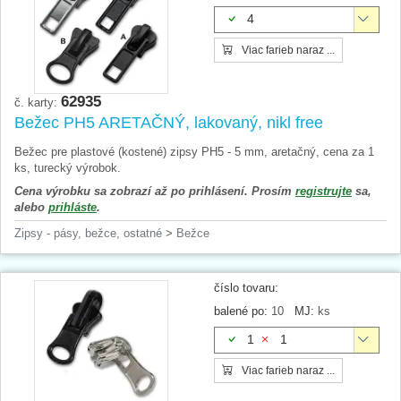
4
Viac farieb naraz ...
62935
č. karty:
Bežec PH5 ARETAČNÝ, lakovaný, nikl free
Bežec pre plastové (kostené) zipsy PH5 - 5 mm, aretačný, cena za 1
ks, turecký výrobok.
Cena výrobku sa zobrazí až po prihlásení. Prosím
registrujte
sa,
alebo
prihláste
.
Zipsy - pásy, bežce, ostatné
>
Bežce
číslo tovaru:
balené po:
10
MJ:
ks
1
1
Viac farieb naraz ...