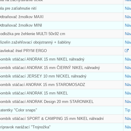
la pre zaťiahnutie nití
Náv
Odtraňovač žmolkov MAXI
Náv
Odtraňovač žmolkov MINI
Náv
Podložka pre žehlenie MULTI 50x92 cm
Náv
lizelín zažehľovací obojstranný + šablóny
Náv
Navliekač ihiel PRYM ERGO
Gombík stláčací ANORAK 15 mm NIKEL náhradný
Náv
Gombík stláčací ANORAK 15 mm ČIERNÝ NIKEL náhradný
Náv
Gombík stláčací JERSEY 10 mm NICKEL náhradný
Náv
 Gombík stáčací ANORAK 15 mm STAROMOSADZ
Náv
Gombík stláčací ANORAK 15 mm NIKEL
Náv
 Gombík stláčací ANORAK Design 20 mm STARONIKEL
Náv
atentky "Color snaps"
Tip
Gombík stláčací SPORT & CAMPING 15 mm NIKEL náhradní
Náv
rípravok narážací "Trojnožka"
Náv