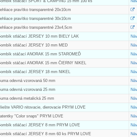
Gombík stláčací SPORT & CAMPING 15 mm 100 ks
Náv
ehliace pravítko transparentné 20x10cm
ehliace pravítko transparentné 30x10cm
ehliace pravítko transparentné 23x4,5cm
Gombík stláčací JERSEY 10 mm BIELY LAK
Náv
 Gombík stláčací JERSEY 10 mm MED
Náv
 Gombík stáčací ANORAK 15 mm STAROMEĎ
Náv
 Gombík stáčací ANORAK 15 mm ČIERNY NIKEL
Náv
Gombík stláčací JERSEY 18 mm NIKEL
Náv
Guma odevná vzorovaná 50 mm
Náv
Guma odevná vzorovaná 25 mm
Náv
Guma odevná metalická 25 mm
Náv
Kliešte VARIO nitovacie, dierovacie PRYM LOVE
Náv
Patentky "Color snaps" PRYM LOVE
Náv
 Gombík stláčací JERSEY 8 mm PRYM LOVE
Náv
 Gombík stláčací JERSEY 8 mm 60 ks PRYM LOVE
Náv