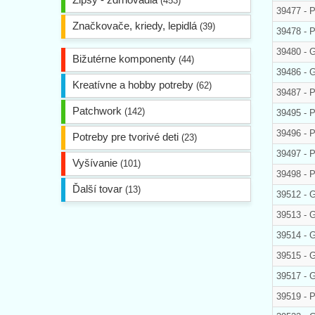
(453)
39477 - 
Značkovače, kriedy, lepidlá
(39)
39478 - 
39480 - 
Bižutérne komponenty
(44)
39486 -
Kreatívne a hobby potreby
(62)
39487 - 
Patchwork
(142)
39495 - 
39496 - 
Potreby pre tvorivé deti
(23)
39497 - 
Vyšívanie
(101)
39498 - 
Ďalší tovar
(13)
39512 -
39513 -
39514 -
39515 -
39517 - 
39519 - 