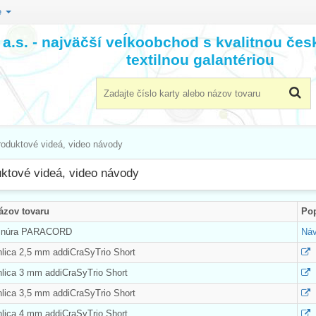
e
a.s. - najväčší veĺkoobchod s kvalitnou če
textilnou galantériou
roduktové videá, video návody
ktové videá, video návody
Názov tovaru
Pop
 Šnúra PARACORD
Náv
hlica 2,5 mm addiCraSyTrio Short
hlica 3 mm addiCraSyTrio Short
hlica 3,5 mm addiCraSyTrio Short
hlica 4 mm addiCraSyTrio Short