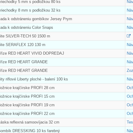
Priechodky 5 mm s podložkou 80 ks
Náv
Priechodky 8 mm s podložkou 32 ks
Náv
Sada k odstráneniu gombíkov Jersey Prym
Náv
Sada k odstráneniu Color Snaps
Náv
Nite SILVER-TECH 50 1500 m
Nite SERAFLEX 120 130 m
Náv
 Příze RED HEART VIVID DOPREDAJ
Náv
 Příze RED HEART GRANDE
Náv
 Příze RED HEART GRANDE
Zoz
ity riflové Liberty ploché - balení 100 ks
Náv
Nožnice krajčírske PROFI 28 cm
Och
Nožnice krajčírske PROFI 15 cm
Och
Nožnice krajčírske PROFI 19 cm
Och
Nožnice krajčírske PROFI 22 cm
Och
Páska reflexná samoovíjacia 32 cm
Tes
Gombík DRESSKING 10 ks farebný
Náv