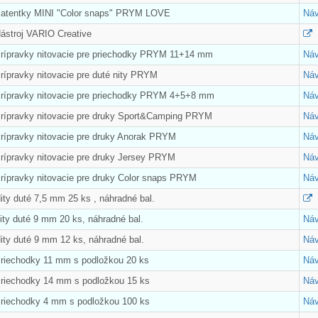
Patentky MINI "Color snaps" PRYM LOVE
Náv
Nástroj VARIO Creative
Prípravky nitovacie pre priechodky PRYM 11+14 mm
Náv
rípravky nitovacie pre duté nity PRYM
Náv
Prípravky nitovacie pre priechodky PRYM 4+5+8 mm
Náv
Prípravky nitovacie pre druky Sport&Camping PRYM
Náv
Prípravky nitovacie pre druky Anorak PRYM
Náv
Prípravky nitovacie pre druky Jersey PRYM
Náv
Prípravky nitovacie pre druky Color snaps PRYM
Náv
ity duté 7,5 mm 25 ks , náhradné bal.
ity duté 9 mm 20 ks, náhradné bal.
Náv
ity duté 9 mm 12 ks, náhradné bal.
Náv
Priechodky 11 mm s podložkou 20 ks
Náv
Priechodky 14 mm s podložkou 15 ks
Náv
Priechodky 4 mm s podložkou 100 ks
Náv