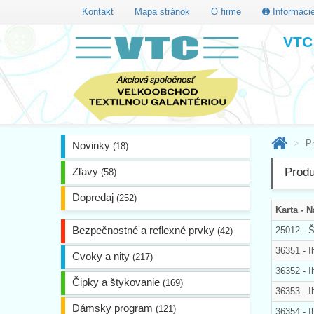
Kontakt
Mapa stránok
O firme
Informáci
VTC 
P
Novinky
(18)
Zľavy
Produ
(58)
Dopredaj
(252)
Karta - 
Bezpečnostné a reflexné prvky
25012 -
(42)
36351 - I
Cvoky a nity
(217)
36352 - I
Čipky a štykovanie
(169)
36353 - I
Dámsky program
(121)
36354 - I