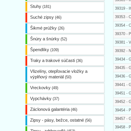
Stuhy
(181)
39319 - Ih
Suché zipsy
39353 - 
(46)
39354 - 
Šikmé prúžky
(26)
39370 - 
Šnúry a šnúrky
(52)
39381 - V
Špendlíky
(109)
39392 - 
39434 - 
Traky a trakové súčasti
(36)
39435 - 
Vlizelíny, otepľovacie vložky a
39436 - 
výplňový materiál
(50)
39441 -
Vreckovky
(49)
39451 - 
Vypchávky
(37)
39452 -
Záclonová galantéria
(46)
39454 - P
39457 - 
Zipsy - pásy, bežce, ostatné
(56)
39458 - P
Zipsy - zdrhovadlá