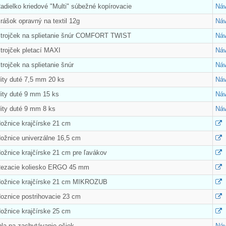
adielko kriedové "Multi" súbežné kopírovacie
Náv
rášok opravný na textil 12g
Náv
Strojček na splietanie šnúr COMFORT TWIST
Náv
trojček pletací MAXI
Náv
trojček na splietanie šnúr
Náv
ity duté 7,5 mm 20 ks
Náv
Nity duté 9 mm 15 ks
Náv
ity duté 9 mm 8 ks
Náv
ožnice krajčírske 21 cm
Nožnice univerzálne 16,5 cm
ožnice krajčírske 21 cm pre ľavákov
Rezacie koliesko ERGO 45 mm
Nožnice krajčírske 21 cm MIKROZUB
Noznice postrihovacie 23 cm
ožnice krajčírske 25 cm
hla na zachytávanie očiek
Náv