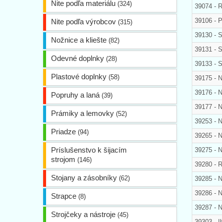
Nite podľa materiálu
(324)
39074 - R
39106 - P
Nite podľa výrobcov
(315)
39130 - 
Nožnice a kliešte
(82)
39131 - S
Odevné doplnky
(28)
39133 - S
Plastové doplnky
(58)
39175 - N
39176 - 
Popruhy a laná
(39)
39177 - N
Prámiky a lemovky
(52)
39253 - N
Priadze
(94)
39265 - 
Príslušenstvo k šijacím
39275 - N
strojom
(146)
39280 - 
Stojany a zásobníky
(62)
39285 - 
39286 - 
Strapce
(8)
39287 - N
Strojčeky a nástroje
(45)
39303 - I