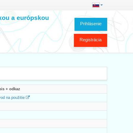
skou a európskou
Prihlásenie
Registrácia
is + odkaz
od na použitie