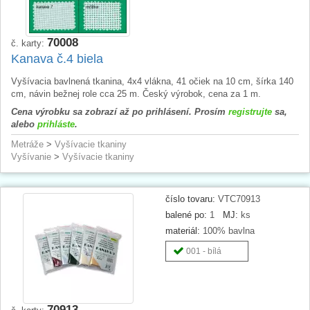
70008
č. karty:
Kanava č.4 biela
Vyšívacia bavlnená tkanina, 4x4 vlákna, 41 očiek na 10 cm, šírka 140
cm, návin bežnej role cca 25 m. Český výrobok, cena za 1 m.
Cena výrobku sa zobrazí až po prihlásení. Prosím
registrujte
sa,
alebo
prihláste
.
Metráže
>
Vyšívacie tkaniny
Vyšívanie
>
Vyšívacie tkaniny
číslo tovaru:
VTC70913
balené po:
1
MJ:
ks
materiál:
100% bavlna
001 - bílá
70913