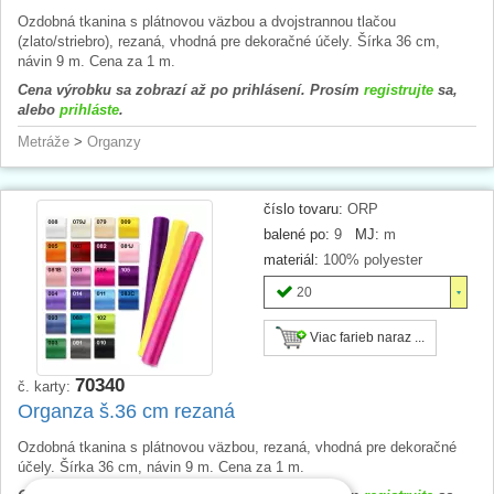
Ozdobná tkanina s plátnovou väzbou a dvojstrannou tlačou
(zlato/striebro), rezaná, vhodná pre dekoračné účely. Šírka 36 cm,
návin 9 m. Cena za 1 m.
Cena výrobku sa zobrazí až po prihlásení. Prosím
registrujte
sa,
alebo
prihláste
.
Metráže
>
Organzy
číslo tovaru:
ORP
balené po:
9
MJ:
m
materiál:
100% polyester
20
Viac farieb naraz ...
70340
č. karty:
Organza š.36 cm rezaná
Ozdobná tkanina s plátnovou väzbou, rezaná, vhodná pre dekoračné
účely. Šírka 36 cm, návin 9 m. Cena za 1 m.