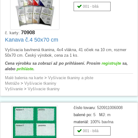
001 - bílá
70908
č. karty:
Kanava č.4 50x70 cm
Vyšívacia bavlnená tkanina, 4x4 vlákna, 41 očiek na 10 cm, rozmer
50x70 cm. Český výrobok, cena za 1 ks.
Cena výrobku sa zobrazí až po prihlásení. Prosím
registrujte
sa,
alebo
prihláste
.
Malé balenia na karte
>
Vyšívacie tkaniny a plste
Metráže
>
Vyšívacie tkaniny
Vyšívanie
>
Vyšívacie tkaniny
číslo tovaru:
520911006008
balené po:
5
MJ:
m
materiál:
100% bavlna
001 - bílá