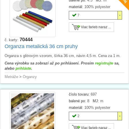
balené po:
4.5
MJ:
m
materiál:
100% polyester
7
Viac farieb naraz ...
70444
č. karty:
Organza metalická 36 cm pruhy
Organza s glitrovým vzorom, šírka 36 cm, návin 4,5 m. Cena za 1 m.
Cena výrobku sa zobrazí až po prihlásení. Prosím
registrujte
sa,
alebo
prihláste
.
Metráže
>
Organzy
číslo tovaru:
697
balené po:
8
MJ:
m
materiál:
100% polyester
2
Viac farieb naraz ...