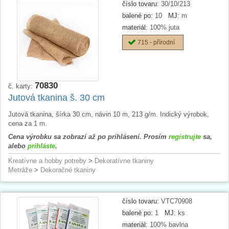
číslo tovaru:
30/10/213
balené po:
10
MJ:
m
materiál:
100% juta
715 - přírodní
70830
č. karty:
Jutová tkanina š. 30 cm
Jutová tkanina, šírka 30 cm, návin 10 m, 213 g/m. Indický výrobok,
cena za 1 m.
Cena výrobku sa zobrazí až po prihlásení. Prosím
registrujte
sa,
alebo
prihláste
.
Kreatívne a hobby potreby
>
Dekoratívne tkaniny
Metráže
>
Dekoračné tkaniny
číslo tovaru:
VTC70908
balené po:
1
MJ:
ks
materiál:
100% bavlna