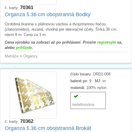
70361
č. karty:
Organza š.36 cm obojstranná Bodky
Ozdobná tkanina s plátnovou väzbou a dvojstrannou tlačou
(zlato/striebro), rezaná, vhodná pre dekoračné účely. Šírka 36 cm,
návin 9 m. Cena za 1 m.
Cena výrobku sa zobrazí až po prihlásení. Prosím
registrujte
sa,
alebo
prihláste
.
Metráže
>
Organzy
číslo tovaru:
ORD1-008
balené po:
9
MJ:
m
materiál:
100% nylon
-
nedefinována
70362
č. karty:
Organza š.36 cm obojstranná Brokát