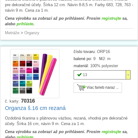
pre dekoračné účely. Šírka 12 cm. Návin 8-8,5 m. Farby 683, 728, 763 -
návin 9 m. Cena za 1 m.
Cena výrobku sa zobrazí až po prihlásení. Prosím
registrujte
sa,
alebo
prihláste
.
Metráže
>
Organzy
číslo tovaru:
ORP16
balené po:
9
MJ:
m
materiál:
100% polyester
13
Viac farieb naraz ...
70316
č. karty:
Organza š.16 cm rezaná
Ozdobná tkanina s plátnovou väzbou, rezaná, vhodná pre dekoračné
účely. Šírka 16 cm, návin 9 m. Cena za 1 m.
Cena výrobku sa zobrazí až po prihlásení. Prosím
registrujte
sa,
alebo
prihláste
.