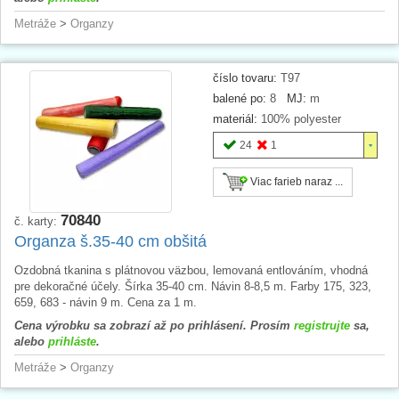
Metráže
>
Organzy
číslo tovaru:
T97
balené po:
8
MJ:
m
materiál:
100% polyester
24
1
Viac farieb naraz ...
70840
č. karty:
Organza š.35-40 cm obšitá
Ozdobná tkanina s plátnovou väzbou, lemovaná entlováním, vhodná
pre dekoračné účely. Šírka 35-40 cm. Návin 8-8,5 m. Farby 175, 323,
659, 683 - návin 9 m. Cena za 1 m.
Cena výrobku sa zobrazí až po prihlásení. Prosím
registrujte
sa,
alebo
prihláste
.
Metráže
>
Organzy