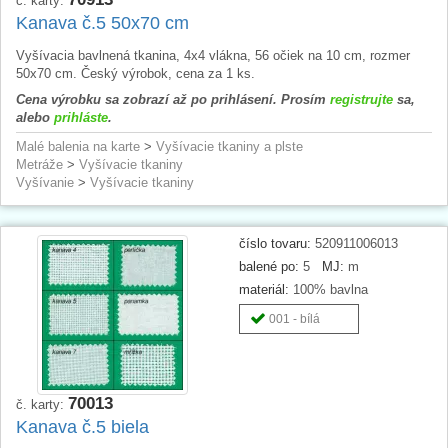
č. karty:
Kanava č.5 50x70 cm
Vyšívacia bavlnená tkanina, 4x4 vlákna, 56 očiek na 10 cm, rozmer
50x70 cm. Český výrobok, cena za 1 ks.
Cena výrobku sa zobrazí až po prihlásení. Prosím
registrujte
sa,
alebo
prihláste
.
Malé balenia na karte
>
Vyšívacie tkaniny a plste
Metráže
>
Vyšívacie tkaniny
Vyšívanie
>
Vyšívacie tkaniny
číslo tovaru:
520911006013
balené po:
5
MJ:
m
materiál:
100% bavlna
001 - bílá
70013
č. karty:
Kanava č.5 biela