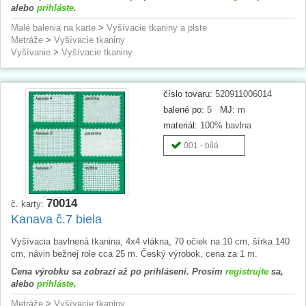
alebo
prihláste
.
Malé balenia na karte
>
Vyšívacie tkaniny a plste
Metráže
>
Vyšívacie tkaniny
Vyšívanie
>
Vyšívacie tkaniny
číslo tovaru:
520911006014
balené po:
5
MJ:
m
materiál:
100% bavlna
001 - bílá
70014
č. karty:
Kanava č.7 biela
Vyšívacia bavlnená tkanina, 4x4 vlákna, 70 očiek na 10 cm, šírka 140
cm, návin bežnej role cca 25 m. Český výrobok, cena za 1 m.
Cena výrobku sa zobrazí až po prihlásení. Prosím
registrujte
sa,
alebo
prihláste
.
Metráže
>
Vyšívacie tkaniny