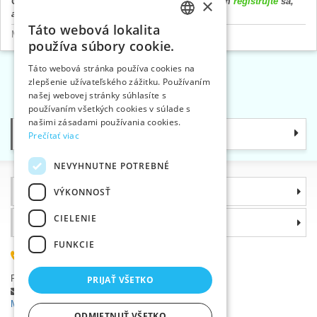
×
Cena výrobku sa zobrazí až po prihlásení. Prosím
registrujte
sa,
alebo
prihláste
.
Táto webová lokalita
CZECH
Metráže
>
Organzy
používa súbory cookie.
SLOVAK
Táto webová stránka používa cookies na
zlepšenie užívateľského zážitku. Používaním
ENGLISH
«
1
2
3
»
našej webovej stránky súhlasíte s
GERMAN
používaním všetkých cookies v súlade s
našimi zásadami používania cookies.
Kategórie
Prečítať viac
NEVYHNUTNE POTREBNÉ
Informácie
VÝKONNOSŤ
CIELENIE
Prečo si zvoliť práve nás
FUNKCIE
(+420) 585 051 217
Plzeňská 868, 783 91 Uničov, Česká republika
PRIJAŤ VŠETKO
Položiť dotaz
|
Nahlásiť chybu
Máte problémy s prihlásením ?
ODMIETNUŤ VŠETKO