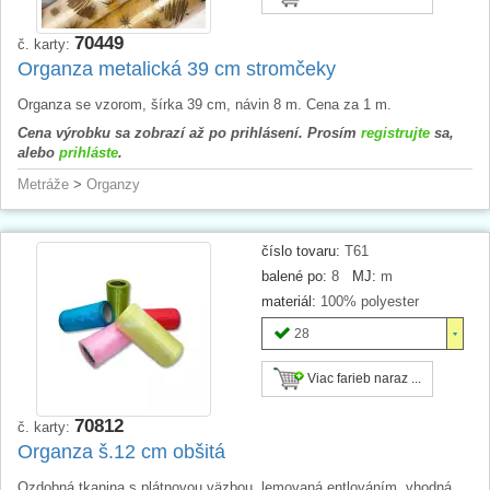
70449
č. karty:
Organza metalická 39 cm stromčeky
Organza se vzorom, šírka 39 cm, návin 8 m. Cena za 1 m.
Cena výrobku sa zobrazí až po prihlásení. Prosím
registrujte
sa,
alebo
prihláste
.
Metráže
>
Organzy
číslo tovaru:
T61
balené po:
8
MJ:
m
materiál:
100% polyester
28
Viac farieb naraz ...
70812
č. karty:
Organza š.12 cm obšitá
Ozdobná tkanina s plátnovou väzbou, lemovaná entlováním, vhodná