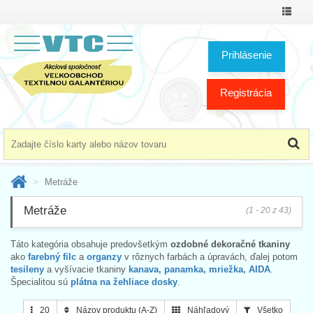
Prepnú
menu
Prihlásenie
Registrácia
Metráže
Metráže
(1 - 20 z 43)
Táto kategória obsahuje predovšetkým
ozdobné dekoračné tkaniny
ako
farebný filc
a
organzy
v rôznych farbách a úpravách, ďalej potom
tesileny
a vyšívacie tkaniny
kanava, panamka, mriežka, AIDA
.
Špecialitou sú
plátna na žehliace dosky
.
20
Názov produktu (A-Z)
Náhľadový
Všetko