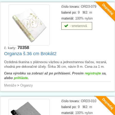
Dopredaj
číslo tovaru:
ORD3-079
balené po:
9
MJ:
m
materiál:
100% nylon
- smetanová
70358
č. karty:
Organza š.36 cm Brokát2
Ozdobná tkanina s plátnovou väzbou a jednostrannou tlačou, rezaná,
vhodná pre dekoračné účely. Šírka 36 cm, návin 9 m. Cena za 1 m.
Cena výrobku sa zobrazí až po prihlásení. Prosím
registrujte
sa,
alebo
prihláste
.
Metráže
>
Organzy
Dopredaj
číslo tovaru:
ORD3-010
balené po:
9
MJ:
m
materiál:
100% nylon