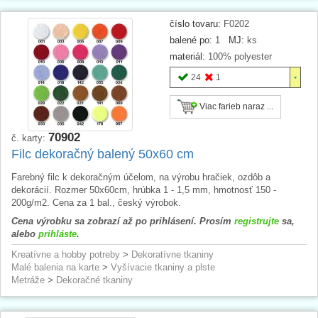
číslo tovaru:
F0202
balené po:
1
MJ:
ks
materiál:
100% polyester
24
1
Viac farieb naraz ...
70902
č. karty:
Filc dekoračný balený 50x60 cm
Farebný filc k dekoračným účelom, na výrobu hračiek, ozdôb a
dekorácií. Rozmer 50x60cm, hrúbka 1 - 1,5 mm, hmotnosť 150 -
200g/m2. Cena za 1 bal., český výrobok.
Cena výrobku sa zobrazí až po prihlásení. Prosím
registrujte
sa,
alebo
prihláste
.
Kreatívne a hobby potreby
>
Dekoratívne tkaniny
Malé balenia na karte
>
Vyšívacie tkaniny a plste
Metráže
>
Dekoračné tkaniny