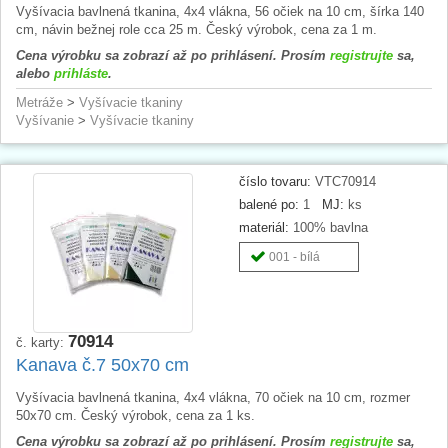
Vyšívacia bavlnená tkanina, 4x4 vlákna, 56 očiek na 10 cm, šírka 140
cm, návin bežnej role cca 25 m. Český výrobok, cena za 1 m.
Cena výrobku sa zobrazí až po prihlásení. Prosím
registrujte
sa,
alebo
prihláste
.
Metráže
>
Vyšívacie tkaniny
Vyšívanie
>
Vyšívacie tkaniny
číslo tovaru:
VTC70914
balené po:
1
MJ:
ks
materiál:
100% bavlna
001 - bílá
70914
č. karty:
Kanava č.7 50x70 cm
Vyšívacia bavlnená tkanina, 4x4 vlákna, 70 očiek na 10 cm, rozmer
50x70 cm. Český výrobok, cena za 1 ks.
Cena výrobku sa zobrazí až po prihlásení. Prosím
registrujte
sa,