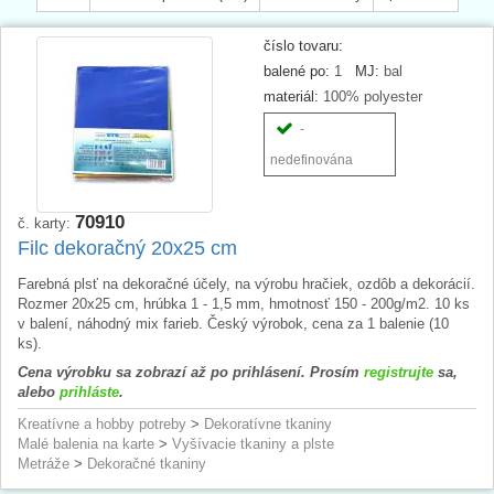
číslo tovaru:
balené po:
1
MJ:
bal
materiál:
100% polyester
-
nedefinována
70910
č. karty:
Filc dekoračný 20x25 cm
Farebná plsť na dekoračné účely, na výrobu hračiek, ozdôb a dekorácií.
Rozmer 20x25 cm, hrúbka 1 - 1,5 mm, hmotnosť 150 - 200g/m2. 10 ks
v balení, náhodný mix farieb. Český výrobok, cena za 1 balenie (10
ks).
Cena výrobku sa zobrazí až po prihlásení. Prosím
registrujte
sa,
alebo
prihláste
.
Kreatívne a hobby potreby
>
Dekoratívne tkaniny
Malé balenia na karte
>
Vyšívacie tkaniny a plste
Metráže
>
Dekoračné tkaniny