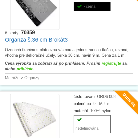
- černá
70359
č. karty:
Organza š.36 cm Brokát3
Ozdobná tkanina s plátnovou väzbou a jednostrannou tlačou, rezaná,
vhodná pre dekoračné účely. Šírka 36 cm, návin 9 m. Cena za 1 m.
Cena výrobku sa zobrazí až po prihlásení. Prosím
registrujte
sa,
alebo
prihláste
.
Metráže
>
Organzy
Dopredaj
číslo tovaru:
ORD6-008
balené po:
9
MJ:
m
materiál:
100% nylon
-
nedefinována