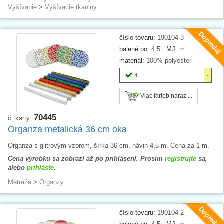
Vyšívanie
>
Vyšívacie tkaniny
Dopredaj
číslo tovaru:
190104-3
balené po:
4.5
MJ:
m
materiál:
100% polyester
4
Viac farieb naraz ...
70445
č. karty:
Organza metalická 36 cm oka
Organza s glitrovým vzorom, šírka 36 cm, návin 4,5 m. Cena za 1 m.
Cena výrobku sa zobrazí až po prihlásení. Prosím
registrujte
sa,
alebo
prihláste
.
Metráže
>
Organzy
Dopredaj
číslo tovaru:
190104-2