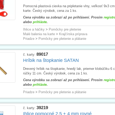
Pomocná plastová cievka na pripletanie vlny, veľkosť 9x3 cm
karte. Český výrobok, cena za 1 ks.
Cena výrobku sa zobrazí až po prihlásení. Prosím
registr
alebo
prihláste
.
Ihlice a háčiky
>
Pomôcky pre pletenie
Malé balenia na karte
>
Krajčírska príprava
Priadze
>
Pomôcky pre pletenie a plátanie
89017
č. karty:
Hríbik na štopkanie SATAN
Drevený hríbik na štopkanie, hnedý lak, priemer klobúčiku 6 
rúčky 11 cm. Český výrobok, cena za 1 ks.
Cena výrobku sa zobrazí až po prihlásení. Prosím
registr
alebo
prihláste
.
Priadze
>
Pomôcky pre pletenie a plátanie
39219
č. karty:
Ihlice pomocné 2,5 + 4 mm rovné