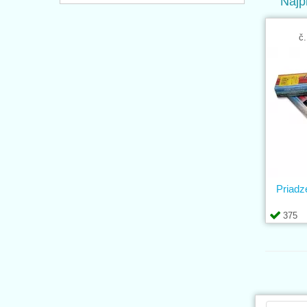
Najp
č.
Priad
375