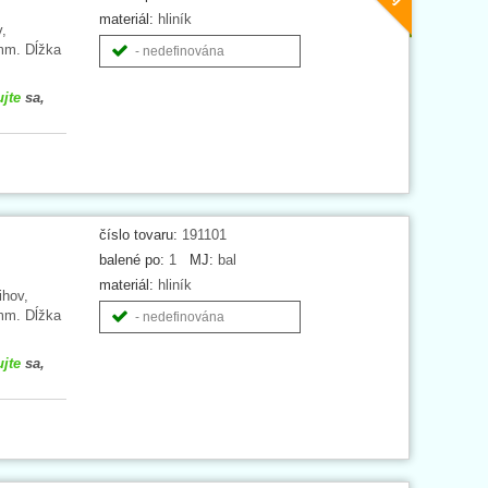
materiál:
hliník
,
 mm. Dĺžka
- nedefinována
ujte
sa,
číslo tovaru:
191101
balené po:
1
MJ:
bal
materiál:
hliník
ihov,
 mm. Dĺžka
- nedefinována
ujte
sa,