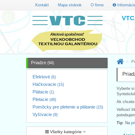
Kontakt
Mapa stránok
O firme
Informáci
VTC 
P
Priadze
(94)
Priad
Efektové
(6)
Háčkovacie
(15)
Vyberte si
Plátacie
(1)
Syntetické
Pletacie
(48)
Ak chcete 
Pomôcky pre pletenie a plátanie
(15)
Veľkosť ih
Vyšívacie
(9)
potrebuje
Tip
: Na
pr
Všetky kategórie