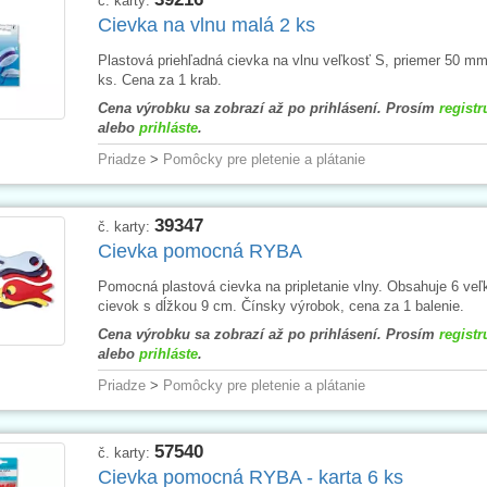
č. karty:
Cievka na vlnu malá 2 ks
Plastová priehľadná cievka na vlnu veľkosť S, priemer 50 mm
ks. Cena za 1 krab.
Cena výrobku sa zobrazí až po prihlásení. Prosím
registr
alebo
prihláste
.
Priadze
>
Pomôcky pre pletenie a plátanie
39347
č. karty:
Cievka pomocná RYBA
Pomocná plastová cievka na pripletanie vlny. Obsahuje 6 veľ
cievok s dĺžkou 9 cm. Čínsky výrobok, cena za 1 balenie.
Cena výrobku sa zobrazí až po prihlásení. Prosím
registr
alebo
prihláste
.
Priadze
>
Pomôcky pre pletenie a plátanie
57540
č. karty:
Cievka pomocná RYBA - karta 6 ks