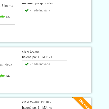
materiál:
polypropylen
, 6 ks ma
- nedefinována
ujte
sa,
číslo tovaru:
balené po:
1
MJ:
ks
- nedefinována
cm, dĺžka
ujte
sa,
Dopredaj
číslo tovaru:
191105
balené po:
1
MJ:
ks