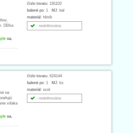
číslo tovaru:
191102
balené po:
1
MJ:
bal
materiál:
hliník
ihov,
m. Dĺžka
- nedefinována
ujte
sa,
číslo tovaru:
624144
balené po:
1
MJ:
ks
materiál:
ocel
né na
braňujú
- nedefinována
anie vďaka
ujte
sa,