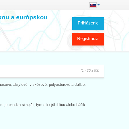
skou a európskou
Prihlásenie
Registrácia
(1 - 20 z 93)
mesové, akrylové, viskózové, polyesterové a ďalšie.
je priadza silnejší, tým silnejší ihlicu alebo háčik