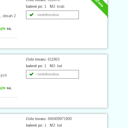
Zľava
balené po:
1
MJ:
krab
- nedefinována
, obsah 2
ujte
sa,
číslo tovaru:
611863
balené po:
1
MJ:
bal
- nedefinována
kých
ujte
sa,
číslo tovaru:
840409971900
balené po:
1
MJ:
bal