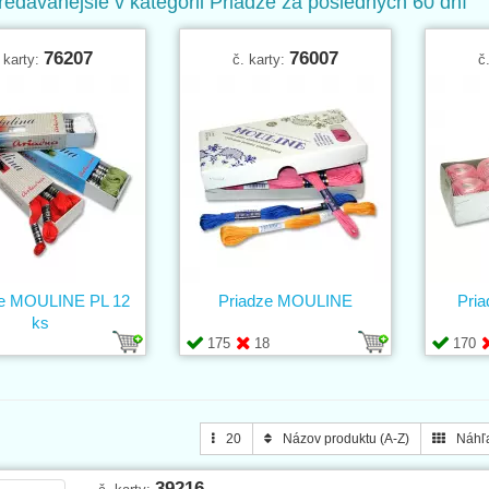
redávanejšie v kategórii Priadze za posledných 60 dní
76207
76007
 karty:
č. karty:
č
ze MOULINE PL 12
Priadze MOULINE
Pri
ks
175
18
170
20
Názov produktu (A-Z)
Náhľ
39216