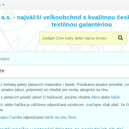
e
a.s. - najväčší veĺkoobchod s kvalitnou če
textilnou galantériou
riadze
ze
 z bohatej palety pletacích materiálov i farieb. Ponúkame priadze prírodné, z
 priadze (akryl, polyester) sú vhodné pre osoby alergické na vlnu.
z pletacích priadzí pliesť či háčkovať, použite vhodné
ihlice
alebo
háčik
.
líc alebo háčika je väčšinou odporúčaná výrobcom, zvyčajne však platí, že čím 
me.
iadzu Camilla
odporúčame
háčik na vlnu 3mm
.