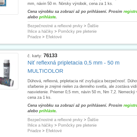
mm, návin 50 m. Nórsky výrobok, cena za 1 ks.
Cena výrobku sa zobrazí až po prihlásení. Prosím
registr
alebo
prihláste
.
Bezpečnostné a reflexné prvky
>
Ďalšie
Ihlice a háčiky
>
Pomôcky pre pletenie
Priadze
>
Efektové
76133
č. karty:
Niť reflexná pripletacia 0,5 mm - 50 m
MULTICOLOR
Dúhová, reflexná, pripletacia niť zvyšujúca bezpečnosť. Dúh
sfarbenie je zrejmé nielen za denného svetla, ale zostáva vidi
nasvietenie. Priemer 0,5 mm, návin 50 m, Nm 7,2. Nemecký 
cena za 1 ks.
Cena výrobku sa zobrazí až po prihlásení. Prosím
registr
alebo
prihláste
.
Bezpečnostné a reflexné prvky
>
Ďalšie
Ihlice a háčiky
>
Pomôcky pre pletenie
Priadze
>
Efektové