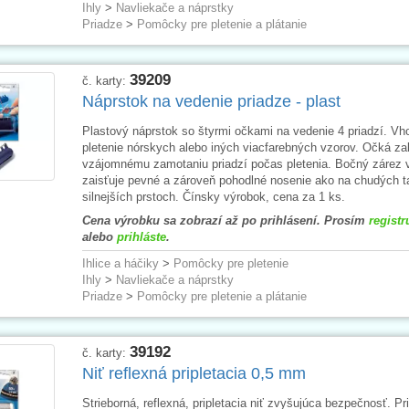
Ihly
>
Navliekače a náprstky
Priadze
>
Pomôcky pre pletenie a plátanie
39209
č. karty:
Náprstok na vedenie priadze - plast
Plastový náprstok so štyrmi očkami na vedenie 4 priadzí. Vh
pletenie nórskych alebo iných viacfarebných vzorov. Očká za
vzájomnému zamotaniu priadzí počas pletenia. Bočný zárez 
zaisťuje pevné a zároveň pohodlné nosenie ako na chudých t
silnejších prstoch. Čínsky výrobok, cena za 1 ks.
Cena výrobku sa zobrazí až po prihlásení. Prosím
registr
alebo
prihláste
.
Ihlice a háčiky
>
Pomôcky pre pletenie
Ihly
>
Navliekače a náprstky
Priadze
>
Pomôcky pre pletenie a plátanie
39192
č. karty:
Niť reflexná pripletacia 0,5 mm
Strieborná, reflexná, pripletacia niť zvyšujúca bezpečnosť. Pr