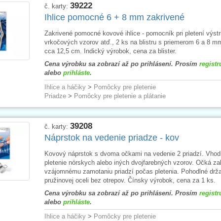
39222
č. karty:
Ihlice pomocné 6 + 8 mm zakrivené
Zakrivené pomocné kovové ihlice - pomocník pri pletení výstr
vrkočových vzorov atď., 2 ks na blistru s priemerom 6 a 8 m
cca 12,5 cm. Indický výrobok, cena za blister.
Cena výrobku sa zobrazí až po prihlásení. Prosím
registr
alebo
prihláste
.
Ihlice a háčiky
>
Pomôcky pre pletenie
Priadze
>
Pomôcky pre pletenie a plátanie
39208
č. karty:
Náprstok na vedenie priadze - kov
Kovový náprstok s dvoma očkami na vedenie 2 priadzí. Vhod
pletenie nórskych alebo iných dvojfarebných vzorov. Očká za
vzájomnému zamotaniu priadzí počas pletenia. Pohodlné drž
pružinovej oceli bez otrepov. Čínsky výrobok, cena za 1 ks.
Cena výrobku sa zobrazí až po prihlásení. Prosím
registr
alebo
prihláste
.
Ihlice a háčiky
>
Pomôcky pre pletenie