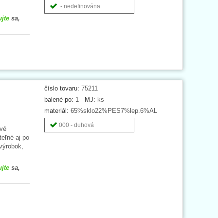
- nedefinována
ujte
sa,
číslo tovaru:
75211
balené po:
1
MJ:
ks
materiál:
65%sklo22%PES7%lep.6%AL
000 - duhová
ové
teľné aj po
výrobok,
ujte
sa,