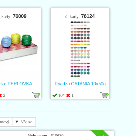
76009
76124
. karty:
č. karty:
adze PERLOVKA
Priadza CATANIA 10x50g
3
104
1
adový
Všetko
číslo tovaru:
610670