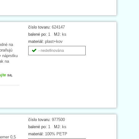
číslo tovaru:
624147
balené po:
1
MJ:
ks
materiál:
plast+kov
odné na
braňujú
- nedefinována
v náprstku
ak na
ujte
sa,
číslo tovaru:
977500
balené po:
1
MJ:
ks
materiál:
100% PETP
iemer 0,5