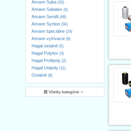
Amann Saba
jem
(42)
bez
Amann Sabatex
(6)
Mno
Amann Serafil
(48)
šij
BEL
Amann Synton
(36)
V ponuke
Amann špeciálne
(24)
BEL
Amann vyšívacie
(8)
tov
Hagal ostatné
(5)
BEL
Hagal Polytex
(3)
Ďal
BEL
Hagal Profipoly
(2)
pra
Hagal Unipoly
(11)
šit
Ostatné
BEL
(8)
aj 
blú
záv
Všetky kategórie