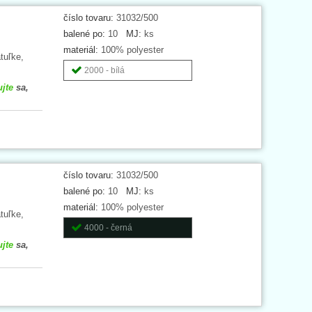
číslo tovaru:
31032/500
balené po:
10
MJ:
ks
materiál:
100% polyester
tuľke,
2000 - bílá
ujte
sa,
číslo tovaru:
31032/500
balené po:
10
MJ:
ks
materiál:
100% polyester
tuľke,
4000 - černá
ujte
sa,