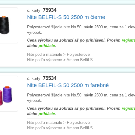
75934
č. karty:
Nite BELFIL-S 50 2500 m čierne
Polyesterové šijacie nite No.50, návin 2500 m, cena za 1 cie
výrobok.
Cena výrobku sa zobrazí až po prihlásení. Prosím
registr
alebo
prihláste
.
Nite podľa materiálu
>
Polyesterové
Nite podľa výrobcov
>
Amann Belfil-S
75534
č. karty:
Nite BELFIL-S 50 2500 m farebné
Polyesterové šijacie nite No.50, návin 2500 m, cena za 1 cie
výrobok.
Cena výrobku sa zobrazí až po prihlásení. Prosím
registr
alebo
prihláste
.
Nite podľa materiálu
>
Polyesterové
Nite podľa výrobcov
>
Amann Belfil-S