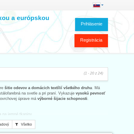
skou a európskou
Prihlásenie
Registrácia
(1 - 20 z 24)
pre
šitie odevov a domácich textílií všetkého druhu
. Má
stálofarebná na svetle a pri praní. Vykazuje
vysokú pevnosť
 povrchovej úprave má
výborné šijacie schopnosti
.
a na jemné tkaniny
nín
adový
Všetko
už z prírodných vlákien, zmesí alebo 100% syntetických