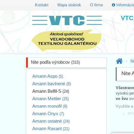
Kontakt
Mapa stránok
O firme
Informáci
VTC 
N
Nite podľa výrobcov
(315)
Nite 
Amann Aspo
(5)
Amann bavlnené
(8)
Všestran
Amann Belfil-S
(24)
vysokú pev
Amann Mettler
vo švu
svo
(25)
Amann monofil
(8)
Využitie a
Amann Onyx
(7)
BEL
Vyv
Amann ostatné
(24)
BEL
Amann Rasant
(21)
mat