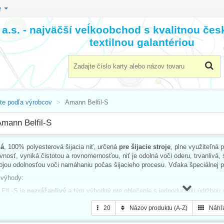
e
a.s. - najväčší veĺkoobchod s kvalitnou če
textilnou galantériou
ite podľa výrobcov
Amann Belfil-S
Amann Belfil-S
ná
, 100% polyesterová šijacia niť, určená
pre šijacie stroje
, plne využiteľná 
nosť, vyniká čistotou a rovnomernosťou, niť je odolná voči oderu, trvanlivá, 
jou odolnosťou voči namáhaniu počas šijacieho procesu. Vďaka špeciálnej
 výhody:
FIL-S je
nezrážanlivý
a tým výhodný pre oblečenie s jednoduchou údržbou 
ážená elasticita
nite BELFIL-S vyhovuje požiadavkám pri
spracovaní plete
20
Názov produktu (A-Z)
Náhľ
FIL-S je vhodný ako
univerzálna
šijacia niť na šitie všetkých textílií, či 
eriálov