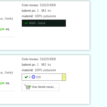
číslo tovaru:
51023/3000
balené po:
1
MJ:
ks
materiál:
100% polyester
nus, český
4000 - černá
ujte
sa,
číslo tovaru:
51023/3000
balené po:
1
MJ:
ks
materiál:
100% polyester
nus, český
2
100
ujte
sa,
Viac farieb naraz ...