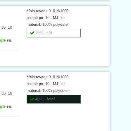
číslo tovaru:
31019/1000
balené po:
10
MJ:
ks
materiál:
100% polyester
 80, 10
2000 - bílá
ujte
sa,
číslo tovaru:
31019/1000
balené po:
10
MJ:
ks
materiál:
100% polyester
 80, 10
4000 - černá
ujte
sa,