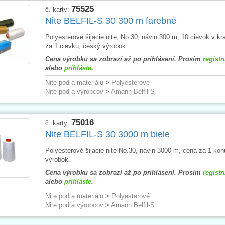
75525
č. karty:
Nite BELFIL-S 30 300 m farebné
Polyesterové šijacie nite, No.30, návin 300 m, 10 cievok v kr
za 1 cievku, český výrobok.
Cena výrobku sa zobrazí až po prihlásení. Prosím
registr
alebo
prihláste
.
Nite podľa materiálu
>
Polyesterové
Nite podľa výrobcov
>
Amann Belfil-S
75016
č. karty:
Nite BELFIL-S 30 3000 m biele
Polyesterové šijacie nite No.30, návin 3000 m, cena za 1 ko
výrobok.
Cena výrobku sa zobrazí až po prihlásení. Prosím
registr
alebo
prihláste
.
Nite podľa materiálu
>
Polyesterové
Nite podľa výrobcov
>
Amann Belfil-S