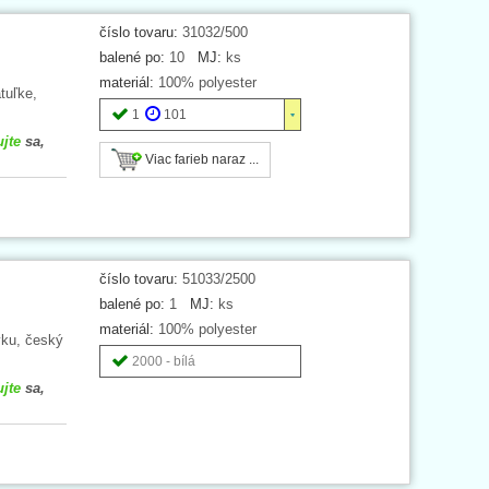
číslo tovaru:
31032/500
balené po:
10
MJ:
ks
materiál:
100% polyester
tuľke,
1
101
ujte
sa,
Viac farieb naraz ...
číslo tovaru:
51033/2500
balené po:
1
MJ:
ks
materiál:
100% polyester
vku, český
2000 - bílá
ujte
sa,