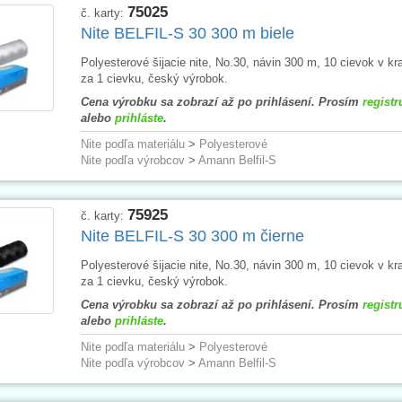
nosti
č. 30, 50, 80 a 120 dovoľujú vybaviť všetky odevy – počnúc ťažkými v
75025
č. karty:
chybnými švy
Nite BELFIL-S 30 300 m biele
hostranné použitie nite BELFIL-S
dovoľuje zníženie sortimentu nití
, a tý
acích dielňach
Polyesterové šijacie nite, No.30, návin 300 m, 10 cievok v kr
FIL-S pre svoje kvalitatívne prednosti ponúka
optimálny pomer cena-výko
za 1 cievku, český výrobok.
 máme:
Cena výrobku sa zobrazí až po prihlásení. Prosím
registr
FIL-S 30
– Silná niť pre zvlášť opticky zvýraznené – okrasné švy na pánske
alebo
prihláste
.
aru, na batohy, lehátka, čalúnený nábytok. Vhodná pre výrobu gombíkových 
Nite podľa materiálu
>
Polyesterové
FIL-S 50
– Stredne hrubá niť pre silné materiály, na stehy vyžadujúce vyso
Nite podľa výrobcov
>
Amann Belfil-S
ej pre šitie športových potrieb, batohov, tašiek, matracov, čalúneného nábytk
FIL-S 80
– Pevná šijacia niť pre silnejšie konfekčné materiály a pre značn
covného a profesionálneho oblečenia, uniforiem, kožených odevov a džínsov. 
ie gombíkových dierok.
75925
č. karty:
FIL-S 120
– Mnohostranne použiteľná, skutočne univerzálna niť pre celý ode
Nite BELFIL-S 30 300 m čierne
pre husto dostavané tkaniny, náchylné na riasenie vo švu. Všeobecne použív
zky, spodné prádlo, plavky. Pre konfekciu pletenín, výrobu posteľnej bielizne a
Polyesterové šijacie nite, No.30, návin 300 m, 10 cievok v kr
esov. Vhodná aj pre všetky začisťovacie práce.
za 1 cievku, český výrobok.
Cena výrobku sa zobrazí až po prihlásení. Prosím
registr
alebo
prihláste
.
Nite podľa materiálu
>
Polyesterové
Nite podľa výrobcov
>
Amann Belfil-S