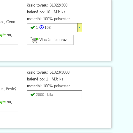
číslo tovaru:
31022/300
balené po:
10
MJ:
ks
materiál:
100% polyester
ab., Cena
1
103
ujte
sa,
Viac farieb naraz ...
číslo tovaru:
51023/3000
balené po:
1
MJ:
ks
materiál:
100% polyester
nus, český
2000 - bílá
ujte
sa,