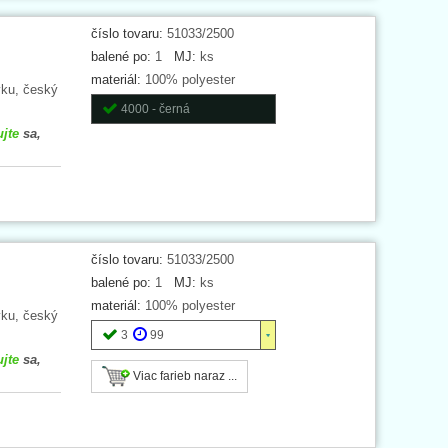
číslo tovaru:
51033/2500
balené po:
1
MJ:
ks
materiál:
100% polyester
vku, český
4000 - černá
ujte
sa,
číslo tovaru:
51033/2500
balené po:
1
MJ:
ks
materiál:
100% polyester
vku, český
3
99
ujte
sa,
Viac farieb naraz ...