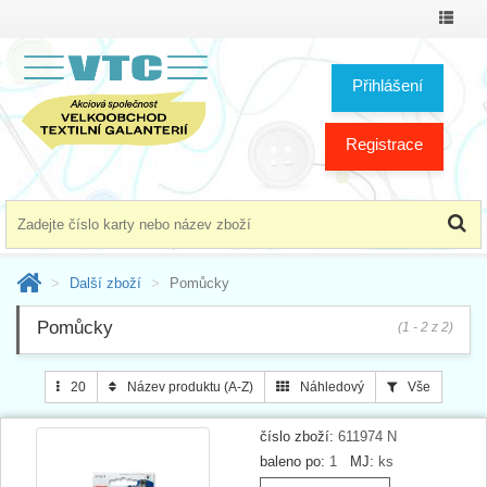
Přepno
menu
Přihlášení
Registrace
Další zboží
Pomůcky
Pomůcky
(1 - 2 z 2)
20
Název produktu (A-Z)
Náhledový
Vše
číslo zboží:
611974 N
baleno po:
1
MJ:
ks