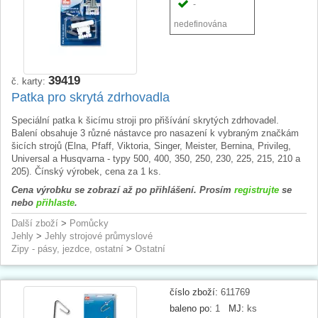
-
nedefinována
39419
č. karty:
Patka pro skrytá zdrhovadla
Speciální patka k šicímu stroji pro přišívání skrytých zdrhovadel.
Balení obsahuje 3 různé nástavce pro nasazení k vybraným značkám
šicích strojů (Elna, Pfaff, Viktoria, Singer, Meister, Bernina, Privileg,
Universal a Husqvarna - typy 500, 400, 350, 250, 230, 225, 215, 210 a
205). Čínský výrobek, cena za 1 ks.
Cena výrobku se zobrazí až po přihlášení. Prosím
registrujte
se
nebo
přihlaste
.
Další zboží
>
Pomůcky
Jehly
>
Jehly strojové průmyslové
Zipy - pásy, jezdce, ostatní
>
Ostatní
číslo zboží:
611769
baleno po:
1
MJ:
ks