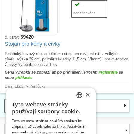
-
nedefinována
39420
č. karty:
Stojan pro kóny a cívky
Praktický kovový stojan k šicímu stroji pro odvíjení nití z velkých
cívek. Výška 39 cm, průměr základny 11,5 cm. Vhodný i pro overlocky.
Čínský výrobek, cena za 1 ks.
Cena výrobku se zobrazí až po přihlášení. Prosím
registrujte
se
nebo
přihlaste
.
Další zboží
>
Pomůcky
×
Tyto webové stránky
Kategorie
CZECH
používají soubory cookie.
SLOVAK
Tato webová stránka používá cookies ke
zlepšení uživatelského zážitku. Používáním
ENGLISH
Informace
naší webové stránky souhlasíte s použitím