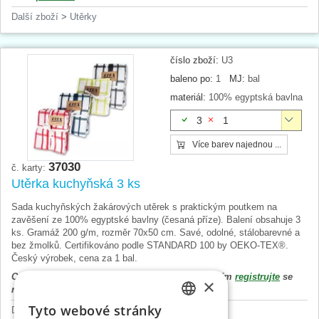
Další zboží
>
Utěrky
číslo zboží:
U3
baleno po:
1
MJ:
bal
materiál:
100% egyptská bavlna
3
1
Více barev najednou ...
37030
č. karty:
Utěrka kuchyňská 3 ks
Sada kuchyňských žakárových utěrek s praktickým poutkem na
zavěšení ze 100% egyptské bavlny (česaná příze). Balení obsahuje 3
ks. Gramáž 200 g/m, rozměr 70x50 cm. Savé, odolné, stálobarevné a
bez žmolků. Certifikováno podle STANDARD 100 by OEKO-TEX®.
Český výrobek, cena za 1 bal.
Cena výrobku se zobrazí až po přihlášení. Prosím
registrujte
se
×
nebo
přihlaste
.
Tyto webové stránky
Další zboží
>
Utěrky
CZECH