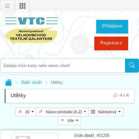
Přihlášení
Registrace
Další zboží
Utěrky
Utěrky
(1 - 4 z 4)
20
Název produktu (A-Z)
Náhledový
Vše
číslo zboží:
401205