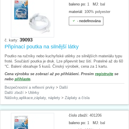
baleno po:
1
MJ:
bal
materiál:
100% polyester
- nedefinována
39093
č. karty:
Připínací poutka na silnější látky
Poutko na ručníky nebo kuchyňské utěrky ze silnějších materiálu typu
froté. Součástí poutka je druk. Lze připevnit bez šití. Pratelné až do 60
°C. Balení obsahuje 5 kusů. Čínský výrobek, cena za 1 kartu.
Cena výrobku se zobrazí až po přihlášení. Prosím
registrujte
se
nebo
přihlaste
.
Bezpečnostní a reflexní prvky
>
Další
Další zboží
>
Utěrky
Nášivky,aplikace,záplaty, náplety
>
Záplaty a čísla
číslo zboží:
401206
baleno po:
1
MJ:
bal