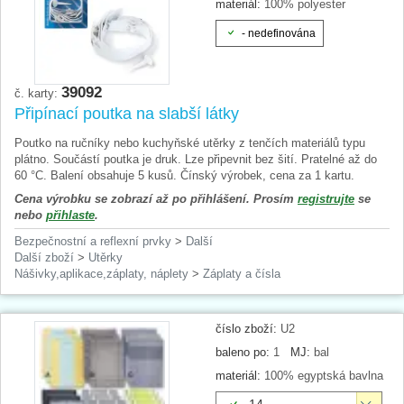
materiál:
100% polyester
- nedefinována
39092
č. karty:
Připínací poutka na slabší látky
Poutko na ručníky nebo kuchyňské utěrky z tenčích materiálů typu
plátno. Součástí poutka je druk. Lze připevnit bez šití. Pratelné až do
60 °C. Balení obsahuje 5 kusů. Čínský výrobek, cena za 1 kartu.
Cena výrobku se zobrazí až po přihlášení. Prosím
registrujte
se
nebo
přihlaste
.
Bezpečnostní a reflexní prvky
>
Další
Další zboží
>
Utěrky
Nášivky,aplikace,záplaty, náplety
>
Záplaty a čísla
číslo zboží:
U2
baleno po:
1
MJ:
bal
materiál:
100% egyptská bavlna