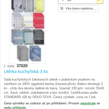
14
Více barev najednou ...
37020
č. karty:
Utěrka kuchyňská 3 ks
Sada kuchyňských žakárových utěrek s praktickým poutkem na
zavěšení ze 100% egyptské bavlny (česaná příze). Balení obsahuje 3
ks - vždy dva dezény laděné do barvy. Gramáž 230 g/m, rozměr 70x50
cm. Savé, odolné, stálobarevné a bez žmolků. Certifikováno podle
STANDARD 100 by OEKO-TEX®. Český výrobek, cena za 1 bal.
Cena výrobku se zobrazí až po přihlášení. Prosím
registrujte
se
nebo
přihlaste
.