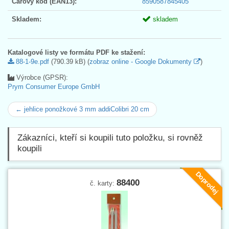
Čárový kód (EAN13):
8590587845405
Skladem:
skladem
Katalogové listy ve formátu PDF ke stažení:
88-1-9e.pdf
(790.39 kB) (
zobraz online - Google Dokumenty
)
Výrobce (GPSR):
Prym Consumer Europe GmbH
← jehlice ponožkové 3 mm addiColibri 20 cm
Zákazníci, kteří si koupili tuto položku, si rovněž
koupili
Doprodej
88400
č. karty: