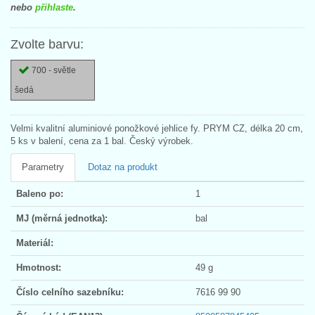
nebo
přihlaste
.
Zvolte barvu:
700 - světle
šedá
Velmi kvalitní aluminiové ponožkové jehlice fy. PRYM CZ, délka 20 cm,
5 ks v balení, cena za 1 bal. Český výrobek.
Parametry
Dotaz na produkt
Baleno po:
1
MJ (měrná jednotka):
bal
Materiál:
Hmotnost:
49 g
Číslo celního sazebníku:
7616 99 90