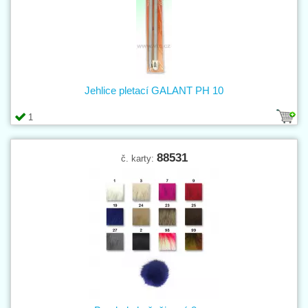
Jehlice pletací GALANT PH 10
1
88531
č. karty: