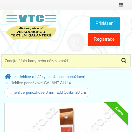
Přepno
menu
Přihlášení
Registrace
Jehlice a háčky
Jehlice ponožkové
Jehlice ponožkové GALANT ALU 4
← jehlice ponožkové 3 mm addiColibri 20 cm
Sleva