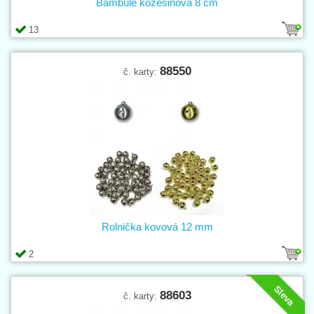
Bambule kožešinová 8 cm
13
88550
č. karty:
Rolnička kovová 12 mm
2
Sleva
88603
č. karty: