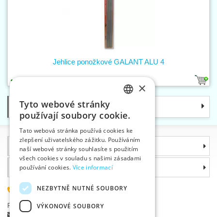
Jehlice ponožkové GALANT ALU 4
1
×
Tyto webové stránky
Kategorie
CZECH
používají soubory cookie.
SLOVAK
Tato webová stránka používá cookies ke
zlepšení uživatelského zážitku. Používáním
ENGLISH
Informace
naší webové stránky souhlasíte s použitím
GERMAN
všech cookies v souladu s našimi zásadami
Proč si zvolit právě nás
používání cookies.
Více informací
NEZBYTNĚ NUTNÉ SOUBORY
585 051 217
Plzeňská 868, 783 91 Uničov, Česká republika
VÝKONOVÉ SOUBORY
Položit dotaz
|
Nahlásit chybu