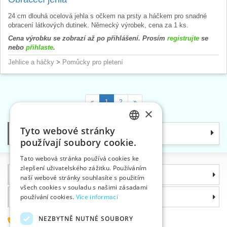
24 cm dlouhá ocelová jehla s očkem na prsty a háčkem pro snadné
obracení látkových dutinek. Německý výrobek, cena za 1 ks.
Cena výrobku se zobrazí až po přihlášení. Prosím
registrujte
se
nebo
přihlaste
.
Jehlice a háčky
>
Pomůcky pro pletení
«
1
2
»
×
Tyto webové stránky
Kategorie
CZECH
používají soubory cookie.
SLOVAK
Tato webová stránka používá cookies ke
zlepšení uživatelského zážitku. Používáním
ENGLISH
Informace
naší webové stránky souhlasíte s použitím
GERMAN
všech cookies v souladu s našimi zásadami
Proč si zvolit právě nás
používání cookies.
Více informací
NEZBYTNĚ NUTNÉ SOUBORY
585 051 217