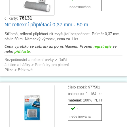
nedefinována
76131
č. karty:
Nit reflexní připlétací 0,37 mm - 50 m
Stříbrná, reflexní připlétací nit zvyšující bezpečnost. Průměr 0,37 mm,
návin 50 m. Německý výrobek, cena za 1 ks.
Cena výrobku se zobrazí až po přihlášení. Prosím
registrujte
se
nebo
přihlaste
.
Bezpečnostní a reflexní prvky
>
Další
Jehlice a háčky
>
Pomůcky pro pletení
Příze
>
Efektové
číslo zboží:
977501
baleno po:
1
MJ:
ks
materiál:
100% PETP
-
nedefinována