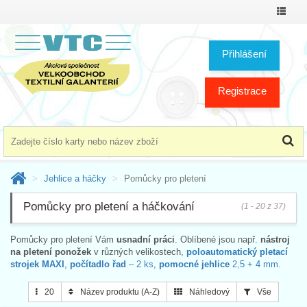
Přepno
menu
Přihlášení
Registrace
Jehlice a háčky
Pomůcky pro pletení
Pomůcky pro pletení a háčkování
(1 - 20 z 37)
Pomůcky pro pletení Vám
usnadní práci
. Oblíbené jsou např.
nástroj
na pletení ponožek
v různých velikostech,
poloautomatický pletací
strojek MAXI
,
počítadlo řad
– 2 ks
,
pomocné jehlice
2,5 + 4 mm
.
20
Název produktu (A-Z)
Náhledový
Vše