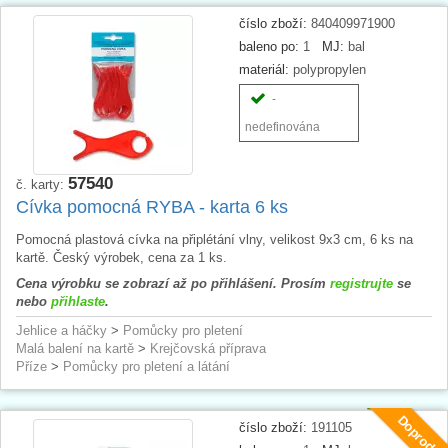
číslo zboží:
840409971900
baleno po:
1
MJ:
bal
materiál:
polypropylen
-
nedefinována
57540
č. karty:
Cívka pomocná RYBA - karta 6 ks
Pomocná plastová cívka na připlétání vlny, velikost 9x3 cm, 6 ks na
kartě. Český výrobek, cena za 1 ks.
Cena výrobku se zobrazí až po přihlášení. Prosím
registrujte
se
nebo
přihlaste
.
Jehlice a háčky
>
Pomůcky pro pletení
Malá balení na kartě
>
Krejčovská příprava
Příze
>
Pomůcky pro pletení a látání
Doprodej
číslo zboží:
191105