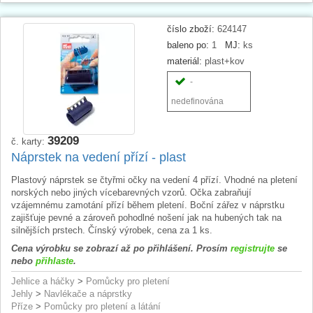
číslo zboží:
624147
baleno po:
1
MJ:
ks
materiál:
plast+kov
-
nedefinována
39209
č. karty:
Náprstek na vedení přízí - plast
Plastový náprstek se čtyřmi očky na vedení 4 přízí. Vhodné na pletení
norských nebo jiných vícebarevných vzorů. Očka zabraňují
vzájemnému zamotání přízí během pletení. Boční zářez v náprstku
zajišťuje pevné a zároveň pohodlné nošení jak na hubených tak na
silnějších prstech. Čínský výrobek, cena za 1 ks.
Cena výrobku se zobrazí až po přihlášení. Prosím
registrujte
se
nebo
přihlaste
.
Jehlice a háčky
>
Pomůcky pro pletení
Jehly
>
Navlékače a náprstky
Příze
>
Pomůcky pro pletení a látání