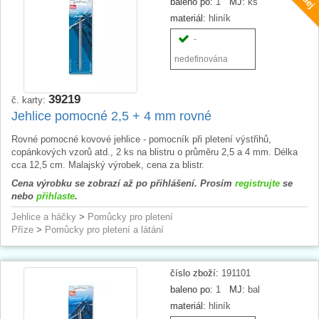
baleno po:
1
MJ:
ks
materiál:
hliník
-
nedefinována
39219
č. karty:
Jehlice pomocné 2,5 + 4 mm rovné
Rovné pomocné kovové jehlice - pomocník při pletení výstřihů,
copánkových vzorů atd., 2 ks na blistru o průměru 2,5 a 4 mm. Délka
cca 12,5 cm. Malajský výrobek, cena za blistr.
Cena výrobku se zobrazí až po přihlášení. Prosím
registrujte
se
nebo
přihlaste
.
Jehlice a háčky
>
Pomůcky pro pletení
Příze
>
Pomůcky pro pletení a látání
číslo zboží:
191101
baleno po:
1
MJ:
bal
materiál:
hliník