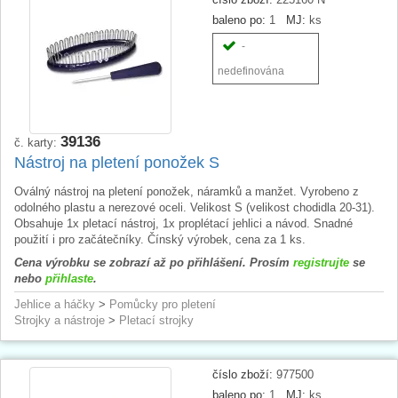
baleno po:
1
MJ:
ks
-
nedefinována
39136
č. karty:
Nástroj na pletení ponožek S
Oválný nástroj na pletení ponožek, náramků a manžet. Vyrobeno z
odolného plastu a nerezové oceli. Velikost S (velikost chodidla 20-31).
Obsahuje 1x pletací nástroj, 1x proplétací jehlici a návod. Snadné
použití i pro začátečníky. Čínský výrobek, cena za 1 ks.
Cena výrobku se zobrazí až po přihlášení. Prosím
registrujte
se
nebo
přihlaste
.
Jehlice a háčky
>
Pomůcky pro pletení
Strojky a nástroje
>
Pletací strojky
číslo zboží:
977500
baleno po:
1
MJ:
ks