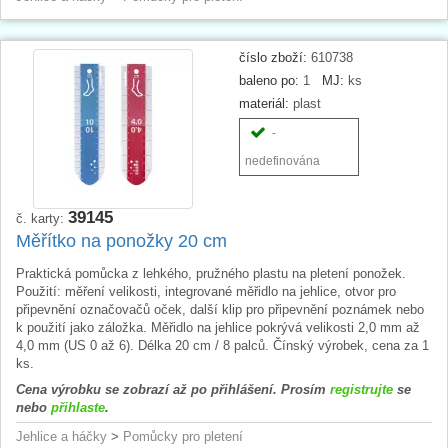
číslo zboží:
610738
baleno po:
1
MJ:
ks
materiál:
plast
-
nedefinována
39145
č. karty:
Měřítko na ponožky 20 cm
Praktická pomůcka z lehkého, pružného plastu na pletení ponožek.
Použití: měření velikosti, integrované měřidlo na jehlice, otvor pro
připevnění označovačů oček, další klip pro připevnění poznámek nebo
k použití jako záložka. Měřidlo na jehlice pokrývá velikosti 2,0 mm až
4,0 mm (US 0 až 6). Délka 20 cm / 8 palců. Čínský výrobek, cena za 1
ks.
Cena výrobku se zobrazí až po přihlášení. Prosím
registrujte
se
nebo
přihlaste
.
Jehlice a háčky
>
Pomůcky pro pletení