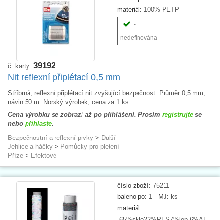
materiál:
100% PETP
-
nedefinována
39192
č. karty:
Nit reflexní připlétací 0,5 mm
Stříbrná, reflexní připlétací nit zvyšující bezpečnost. Průměr 0,5 mm,
návin 50 m. Norský výrobek, cena za 1 ks.
Cena výrobku se zobrazí až po přihlášení. Prosím
registrujte
se
nebo
přihlaste
.
Bezpečnostní a reflexní prvky
>
Další
Jehlice a háčky
>
Pomůcky pro pletení
Příze
>
Efektové
číslo zboží:
75211
baleno po:
1
MJ:
ks
materiál:
65%sklo22%PES7%lep.6%AL