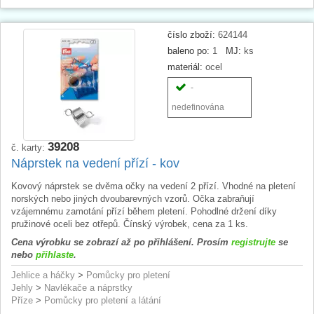
číslo zboží:
624144
baleno po:
1
MJ:
ks
materiál:
ocel
-
nedefinována
39208
č. karty:
Náprstek na vedení přízí - kov
Kovový náprstek se dvěma očky na vedení 2 přízí. Vhodné na pletení
norských nebo jiných dvoubarevných vzorů. Očka zabraňují
vzájemnému zamotání přízí během pletení. Pohodlné držení díky
pružinové oceli bez otřepů. Čínský výrobek, cena za 1 ks.
Cena výrobku se zobrazí až po přihlášení. Prosím
registrujte
se
nebo
přihlaste
.
Jehlice a háčky
>
Pomůcky pro pletení
Jehly
>
Navlékače a náprstky
Příze
>
Pomůcky pro pletení a látání