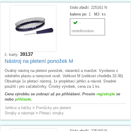
číslo zboží:
225161 N
baleno po:
1
MJ:
ks
-
nedefinována
39137
č. karty:
Nástroj na pletení ponožek M
Oválný nástroj na pletení ponožek, náramků a manžet. Vyrobeno z
odolného plastu a nerezové oceli. Velikost M (velikost chodidla 32-36).
Obsahuje 1x pletací nástroj, 1x proplétací jehlici a návod. Snadné
použití i pro začátečníky. Čínský výrobek, cena za 1 ks.
Cena výrobku se zobrazí až po přihlášení. Prosím
registrujte
se
nebo
přihlaste
.
Jehlice a háčky
>
Pomůcky pro pletení
Strojky a nástroje
>
Pletací strojky
číslo zboží:
225160 N