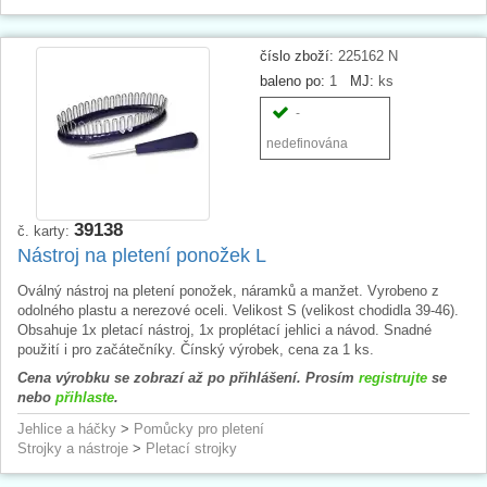
číslo zboží:
225162 N
baleno po:
1
MJ:
ks
-
nedefinována
39138
č. karty:
Nástroj na pletení ponožek L
Oválný nástroj na pletení ponožek, náramků a manžet. Vyrobeno z
odolného plastu a nerezové oceli. Velikost S (velikost chodidla 39-46).
Obsahuje 1x pletací nástroj, 1x proplétací jehlici a návod. Snadné
použití i pro začátečníky. Čínský výrobek, cena za 1 ks.
Cena výrobku se zobrazí až po přihlášení. Prosím
registrujte
se
nebo
přihlaste
.
Jehlice a háčky
>
Pomůcky pro pletení
Strojky a nástroje
>
Pletací strojky