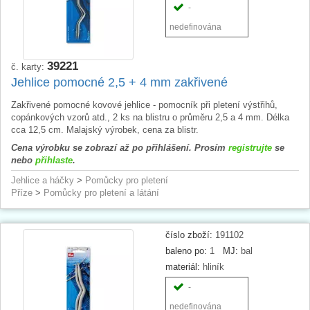
-
nedefinována
39221
č. karty:
Jehlice pomocné 2,5 + 4 mm zakřivené
Zakřivené pomocné kovové jehlice - pomocník při pletení výstřihů,
copánkových vzorů atd., 2 ks na blistru o průměru 2,5 a 4 mm. Délka
cca 12,5 cm. Malajský výrobek, cena za blistr.
Cena výrobku se zobrazí až po přihlášení. Prosím
registrujte
se
nebo
přihlaste
.
Jehlice a háčky
>
Pomůcky pro pletení
Příze
>
Pomůcky pro pletení a látání
číslo zboží:
191102
baleno po:
1
MJ:
bal
materiál:
hliník
-
nedefinována