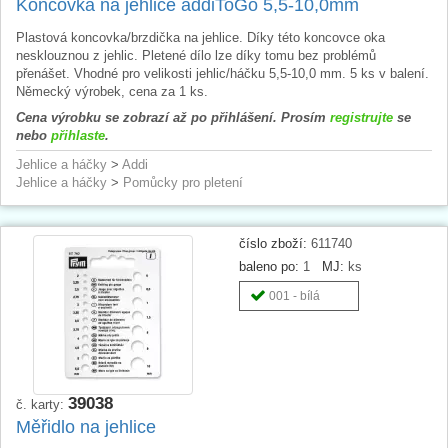
Koncovka na jehlice addiToGo 5,5-10,0mm
Plastová koncovka/brzdička na jehlice. Díky této koncovce oka
nesklouznou z jehlic. Pletené dílo lze díky tomu bez problémů
přenášet. Vhodné pro velikosti jehlic/háčku 5,5-10,0 mm. 5 ks v balení.
Německý výrobek, cena za 1 ks.
Cena výrobku se zobrazí až po přihlášení. Prosím
registrujte
se
nebo
přihlaste
.
Jehlice a háčky
>
Addi
Jehlice a háčky
>
Pomůcky pro pletení
číslo zboží:
611740
baleno po:
1
MJ:
ks
001 - bílá
39038
č. karty:
Měřidlo na jehlice