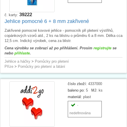
39222
č. karty:
Jehlice pomocné 6 + 8 mm zakřivené
Zakřivené pomocné kovové jehlice - pomocník při pletení výstřihů,
copánkových vzorů atd., 2 ks na blistru o průměru 6 a 8 mm. Délka cca
12,5 cm. Indický výrobek, cena za blistr.
Cena výrobku se zobrazí až po přihlášení. Prosím
registrujte
se
nebo
přihlaste
.
Jehlice a háčky
>
Pomůcky pro pletení
Příze
>
Pomůcky pro pletení a látání
číslo zboží:
4337000
baleno po:
5
MJ:
ks
materiál:
plast
-
nedefinována