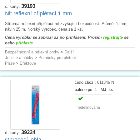
39193
č. karty:
Nit reflexní připlétací 1 mm
Stříbrná, reflexní příplétací nit zvyšující bezpečnost. Průměr 1 mm,
návin 25 m. Norský výrobek, cena za 1 ks.
Cena výrobku se zobrazí až po přihlášení. Prosím
registrujte
se
nebo
přihlaste
.
Bezpečnostní a reflexní prvky
>
Další
Jehlice a háčky
>
Pomůcky pro pletení
Příze
>
Efektové
číslo zboží:
611346 N
baleno po:
1
MJ:
ks
-
nedefinována
39224
č. karty:
Obracecí jehla