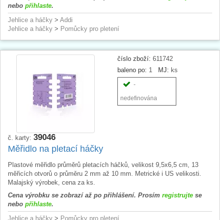
nebo
přihlaste
.
Jehlice a háčky
>
Addi
Jehlice a háčky
>
Pomůcky pro pletení
číslo zboží:
611742
baleno po:
1
MJ:
ks
-
nedefinována
39046
č. karty:
Měřidlo na pletací háčky
Plastové měřidlo průměrů pletacích háčků, velikost 9,5x6,5 cm, 13
měřicích otvorů o průměru 2 mm až 10 mm. Metrické i US velikosti.
Malajský výrobek, cena za ks.
Cena výrobku se zobrazí až po přihlášení. Prosím
registrujte
se
nebo
přihlaste
.
Jehlice a háčky
>
Pomůcky pro pletení