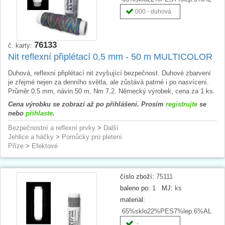
000 - duhová
76133
č. karty:
Nit reflexní připlétací 0,5 mm - 50 m MULTICOLOR
Duhová, reflexní připlétací nit zvyšující bezpečnost. Duhové zbarvení
je zřejmé nejen za denního světla, ale zůstává patrné i po nasvícení.
Průměr 0,5 mm, návin 50 m, Nm 7,2. Německý výrobek, cena za 1 ks.
Cena výrobku se zobrazí až po přihlášení. Prosím
registrujte
se
nebo
přihlaste
.
Bezpečnostní a reflexní prvky
>
Další
Jehlice a háčky
>
Pomůcky pro pletení
Příze
>
Efektové
číslo zboží:
75111
baleno po:
1
MJ:
ks
materiál:
65%sklo22%PES7%lep.6%AL
-