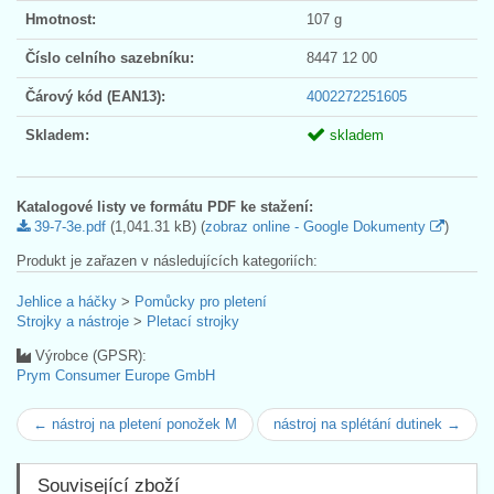
Hmotnost:
107 g
Číslo celního sazebníku:
8447 12 00
Čárový kód (EAN13):
4002272251605
Skladem:
skladem
Katalogové listy ve formátu PDF ke stažení:
39-7-3e.pdf
(1,041.31 kB) (
zobraz online - Google Dokumenty
)
Produkt je zařazen v následujících kategoriích:
Jehlice a háčky
>
Pomůcky pro pletení
Strojky a nástroje
>
Pletací strojky
Výrobce (GPSR):
Prym Consumer Europe GmbH
← nástroj na pletení ponožek M
nástroj na splétání dutinek →
Související zboží