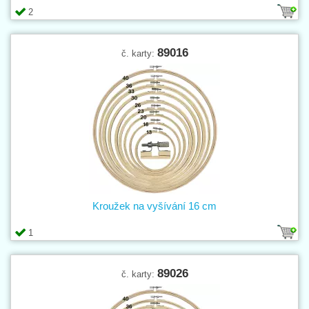
2
89016
č. karty:
Kroužek na vyšívání 16 cm
1
89026
č. karty: