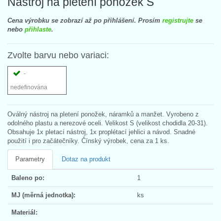
Nástroj na pletení ponožek S
Cena výrobku se zobrazí až po přihlášení. Prosím
registrujte
se
nebo
přihlaste
.
Zvolte barvu nebo variaci:
-
nedefinována
Oválný nástroj na pletení ponožek, náramků a manžet. Vyrobeno z
odolného plastu a nerezové oceli. Velikost S (velikost chodidla 20-31).
Obsahuje 1x pletací nástroj, 1x proplétací jehlici a návod. Snadné
použití i pro začátečníky. Čínský výrobek, cena za 1 ks.
Parametry
Dotaz na produkt
Baleno po:
1
MJ (měrná jednotka):
ks
Materiál: