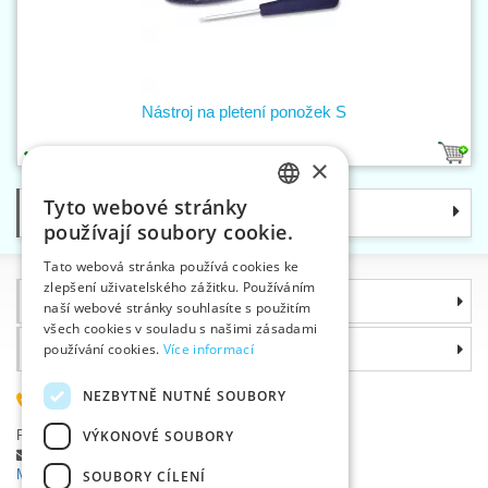
Nástroj na pletení ponožek S
1
×
Tyto webové stránky
Kategorie
CZECH
používají soubory cookie.
SLOVAK
Tato webová stránka používá cookies ke
zlepšení uživatelského zážitku. Používáním
ENGLISH
Informace
naší webové stránky souhlasíte s použitím
GERMAN
všech cookies v souladu s našimi zásadami
Proč si zvolit právě nás
používání cookies.
Více informací
NEZBYTNĚ NUTNÉ SOUBORY
585 051 217
Plzeňská 868, 783 91 Uničov, Česká republika
VÝKONOVÉ SOUBORY
Položit dotaz
|
Nahlásit chybu
Máte problémy s přihlášením ?
SOUBORY CÍLENÍ