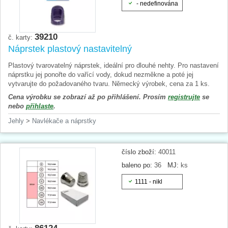
- nedefinována
39210
č. karty:
Náprstek plastový nastavitelný
Plastový tvarovatelný náprstek, ideální pro dlouhé nehty. Pro nastavení
náprstku jej ponořte do vařící vody, dokud nezměkne a poté jej
vytvarujte do požadovaného tvaru. Německý výrobek, cena za 1 ks.
Cena výrobku se zobrazí až po přihlášení. Prosím
registrujte
se
nebo
přihlaste
.
Jehly
>
Navlékače a náprstky
číslo zboží:
40011
baleno po:
36
MJ:
ks
1111 - nikl