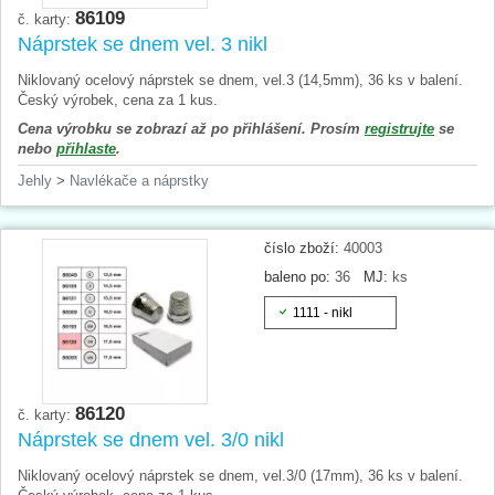
86109
č. karty:
Náprstek se dnem vel. 3 nikl
Niklovaný ocelový náprstek se dnem, vel.3 (14,5mm), 36 ks v balení.
Český výrobek, cena za 1 kus.
Cena výrobku se zobrazí až po přihlášení. Prosím
registrujte
se
nebo
přihlaste
.
Jehly
>
Navlékače a náprstky
číslo zboží:
40003
baleno po:
36
MJ:
ks
1111 - nikl
86120
č. karty:
Náprstek se dnem vel. 3/0 nikl
Niklovaný ocelový náprstek se dnem, vel.3/0 (17mm), 36 ks v balení.