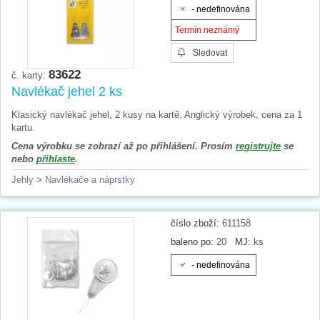
- nedefinována
Termín neznámý
Sledovat
83622
č. karty:
Navlékač jehel 2 ks
Klasický navlékač jehel, 2 kusy na kartě. Anglický výrobek, cena za 1
kartu.
Cena výrobku se zobrazí až po přihlášení. Prosím
registrujte
se
nebo
přihlaste
.
Jehly
>
Navlékače a náprstky
číslo zboží:
611158
baleno po:
20
MJ:
ks
- nedefinována