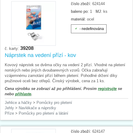
číslo zboží:
624144
baleno po:
1
MJ:
ks
materiál:
ocel
- nedefinována
39208
č. karty:
Náprstek na vedení přízí - kov
Kovový náprstek se dvěma očky na vedení 2 přízí. Vhodné na pletení
norských nebo jiných dvoubarevných vzorů. Očka zabraňují
vzájemnému zamotání přízí během pletení. Pohodlné držení díky
pružinové oceli bez otřepů. Čínský výrobek, cena za 1 ks.
Cena výrobku se zobrazí až po přihlášení. Prosím
registrujte
se
nebo
přihlaste
.
Jehlice a háčky
>
Pomůcky pro pletení
Jehly
>
Navlékače a náprstky
Příze
>
Pomůcky pro pletení a látání
číslo zboží:
624147