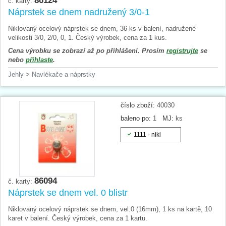
86124
č. karty:
Náprstek se dnem nadružený 3/0-1
Niklovaný ocelový náprstek se dnem, 36 ks v balení, nadružené
velikosti 3/0, 2/0, 0, 1. Český výrobek, cena za 1 kus.
Cena výrobku se zobrazí až po přihlášení. Prosím
registrujte
se
nebo
přihlaste
.
Jehly
>
Navlékače a náprstky
číslo zboží:
40030
baleno po:
1
MJ:
ks
1111 - nikl
86094
č. karty:
Náprstek se dnem vel. 0 blistr
Niklovaný ocelový náprstek se dnem, vel.0 (16mm), 1 ks na kartě, 10
karet v balení. Český výrobek, cena za 1 kartu.