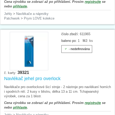
Cena výrobku se zobrazí až po přihlášení. Prosím
registrujte
se
nebo
přihlaste
.
Jehly
>
Navlékače a náprstky
Patchwork
>
Prym LOVE kolekce
číslo zboží:
611965
baleno po:
1
MJ:
ks
- nedefinována
39321
č. karty:
Navlékač jehel pro overlock
Navlékače pro overlockové šicí stroje - 2 nástroje pro navlékaní horních
i spodních nití. 2 kusy v blistru, délka 13 a 11 cm. Tchajwanský
výrobek, cena za 1 blistr.
Cena výrobku se zobrazí až po přihlášení. Prosím
registrujte
se
nebo
přihlaste
.
Jehly
>
Navlékače a náprstky