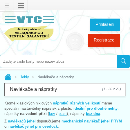
Přihlášení
Registrace
Jehly
Navlékače a náprstky
Navlékače a náprstky
(1 - 20 z 21)
Kromě klasických niklových
náprstků různých velikostí
máme
speciální nastavitelný náprstek z plastu,
ideální pro dlouhé nehty
,
náprstky
na vedení přízí
(
kov
/
plast
), náprstky
bez dna
.
Z
navlékačů jehel
doporučujeme
mechanický navlékač jehel PRYM
či
navlékač jehel pro overlock
.