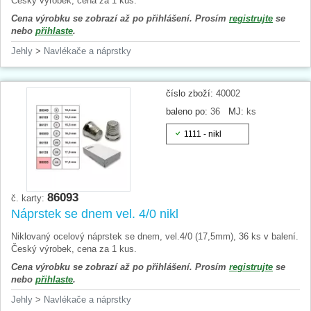
Český výrobek, cena za 1 kus.
Cena výrobku se zobrazí až po přihlášení. Prosím
registrujte
se
nebo
přihlaste
.
Jehly
>
Navlékače a náprstky
číslo zboží:
40002
baleno po:
36
MJ:
ks
1111 - nikl
86093
č. karty:
Náprstek se dnem vel. 4/0 nikl
Niklovaný ocelový náprstek se dnem, vel.4/0 (17,5mm), 36 ks v balení.
Český výrobek, cena za 1 kus.
Cena výrobku se zobrazí až po přihlášení. Prosím
registrujte
se
nebo
přihlaste
.
Jehly
>
Navlékače a náprstky