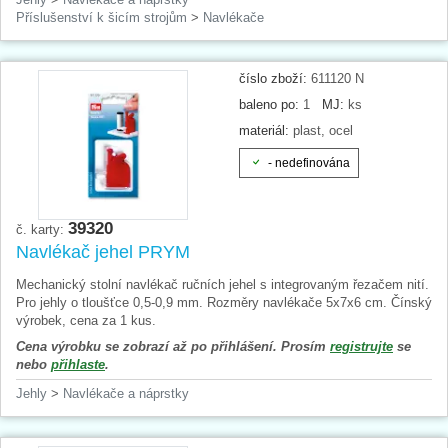
Příslušenství k šicím strojům
>
Navlékače
číslo zboží:
611120 N
baleno po:
1
MJ:
ks
materiál:
plast, ocel
- nedefinována
39320
č. karty:
Navlékač jehel PRYM
Mechanický stolní navlékač ručních jehel s integrovaným řezačem nití.
Pro jehly o tloušťce 0,5-0,9 mm. Rozměry navlékače 5x7x6 cm. Čínský
výrobek, cena za 1 kus.
Cena výrobku se zobrazí až po přihlášení. Prosím
registrujte
se
nebo
přihlaste
.
Jehly
>
Navlékače a náprstky