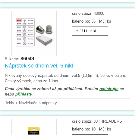
číslo zboží:
40008
baleno po:
36
MJ:
ks
1111 - nikl
86049
č. karty:
Náprstek se dnem vel. 5 nikl
Niklovaný ocelový náprstek se dnem, vel.5 (13,5mm), 36 ks v balení.
Český výrobek, cena za 1 kus.
Cena výrobku se zobrazí až po přihlášení. Prosím
registrujte
se
nebo
přihlaste
.
Jehly
>
Navlékače a náprstky
číslo zboží:
JJTHREADERS
baleno po:
10
MJ:
ks