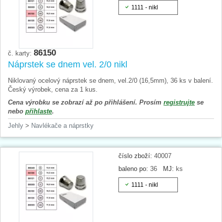
1111 - nikl
86150
č. karty:
Náprstek se dnem vel. 2/0 nikl
Niklovaný ocelový náprstek se dnem, vel.2/0 (16,5mm), 36 ks v balení.
Český výrobek, cena za 1 kus.
Cena výrobku se zobrazí až po přihlášení. Prosím
registrujte
se
nebo
přihlaste
.
Jehly
>
Navlékače a náprstky
číslo zboží:
40007
baleno po:
36
MJ:
ks
1111 - nikl