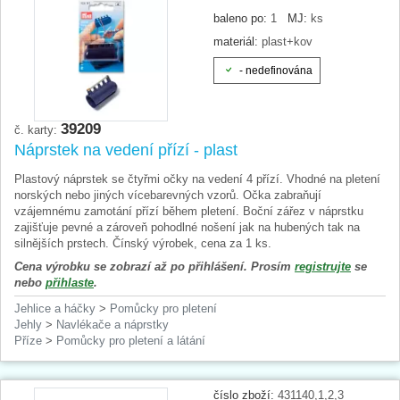
baleno po:
1
MJ:
ks
materiál:
plast+kov
- nedefinována
39209
č. karty:
Náprstek na vedení přízí - plast
Plastový náprstek se čtyřmi očky na vedení 4 přízí. Vhodné na pletení
norských nebo jiných vícebarevných vzorů. Očka zabraňují
vzájemnému zamotání přízí během pletení. Boční zářez v náprstku
zajišťuje pevné a zároveň pohodlné nošení jak na hubených tak na
silnějších prstech. Čínský výrobek, cena za 1 ks.
Cena výrobku se zobrazí až po přihlášení. Prosím
registrujte
se
nebo
přihlaste
.
Jehlice a háčky
>
Pomůcky pro pletení
Jehly
>
Navlékače a náprstky
Příze
>
Pomůcky pro pletení a látání
číslo zboží:
431140,1,2,3