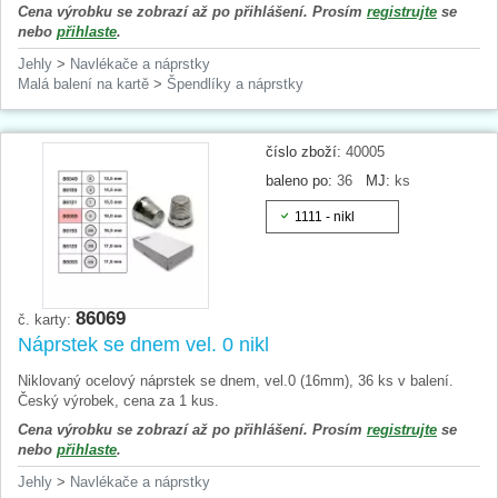
Cena výrobku se zobrazí až po přihlášení. Prosím
registrujte
se
nebo
přihlaste
.
Jehly
>
Navlékače a náprstky
Malá balení na kartě
>
Špendlíky a náprstky
číslo zboží:
40005
baleno po:
36
MJ:
ks
1111 - nikl
86069
č. karty:
Náprstek se dnem vel. 0 nikl
Niklovaný ocelový náprstek se dnem, vel.0 (16mm), 36 ks v balení.
Český výrobek, cena za 1 kus.
Cena výrobku se zobrazí až po přihlášení. Prosím
registrujte
se
nebo
přihlaste
.
Jehly
>
Navlékače a náprstky