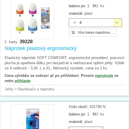
baleno po:
1
MJ:
ks
materiál:
plast
4
Více barev najednou ...
39228
č. karty:
Náprstek plastový ergonomický
Elastický náprstek SOFT COMFORT, ergonomické provedení, pracovní
plocha je opatřena důlky pro bezpečné a neklouzavé opření jehly. Výběr
ze 4 velikostí - S,M, L a XL. Německý výrobek, cena za 1 ks.
Cena výrobku se zobrazí až po přihlášení. Prosím
registrujte
se
nebo
přihlaste
.
Jehly
>
Navlékače a náprstky
číslo zboží:
431790 N
baleno po:
1
MJ:
ks
materiál:
plast