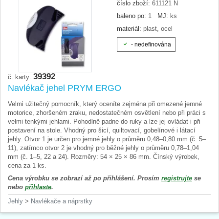
číslo zboží:
611121 N
baleno po:
1
MJ:
ks
materiál:
plast, ocel
- nedefinována
39392
č. karty:
Navlékač jehel PRYM ERGO
Velmi užitečný pomocník, který oceníte zejména při omezené jemné
motorice, zhoršeném zraku, nedostatečném osvětlení nebo při práci s
velmi tenkými jehlami. Pohodlně padne do ruky a lze jej ovládat i při
postavení na stole. Vhodný pro šicí, quiltovací, gobelínové i látací
jehly. Otvor 1 je určen pro jemné jehly o průměru 0,48–0,80 mm (č. 5–
11), zatímco otvor 2 je vhodný pro běžné jehly o průměru 0,78–1,04
mm (č. 1–5, 22 a 24). Rozměry: 54 × 25 × 86 mm. Čínský výrobek,
cena za 1 ks.
Cena výrobku se zobrazí až po přihlášení. Prosím
registrujte
se
nebo
přihlaste
.
Jehly
>
Navlékače a náprstky