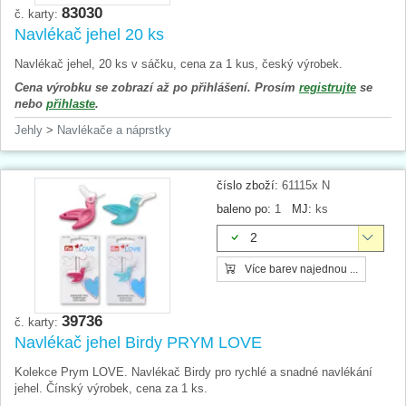
83030
č. karty:
Navlékač jehel 20 ks
Navlékač jehel, 20 ks v sáčku, cena za 1 kus, český výrobek.
Cena výrobku se zobrazí až po přihlášení. Prosím
registrujte
se
nebo
přihlaste
.
Jehly
>
Navlékače a náprstky
číslo zboží:
61115x N
baleno po:
1
MJ:
ks
2
Více barev najednou ...
39736
č. karty:
Navlékač jehel Birdy PRYM LOVE
Kolekce Prym LOVE. Navlékač Birdy pro rychlé a snadné navlékání
jehel. Čínský výrobek, cena za 1 ks.