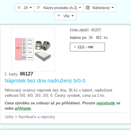
20
Název produktu (A-Z)
Náhledový
Vše
číslo zboží:
40207
baleno po:
36
MJ:
ks
1111 - nikl
86127
č. karty:
Náprstek bez dna nadružený 5/0-0
Niklovaný ocelový náprstek bez dna, 36 ks v balení, nadružené
velikosti 5/0, 4/0, 3/0, 2/0, 0. Český výrobek, cena za 1 ks.
Cena výrobku se zobrazí až po přihlášení. Prosím
registrujte
se
nebo
přihlaste
.
Jehly
>
Navlékače a náprstky