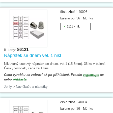
číslo zboží:
40006
baleno po:
36
MJ:
ks
1111 - nikl
86121
č. karty:
Náprstek se dnem vel. 1 nikl
Niklovaný ocelový náprstek se dnem, vel.1 (15,5mm), 36 ks v balení.
Český výrobek, cena za 1 kus.
Cena výrobku se zobrazí až po přihlášení. Prosím
registrujte
se
nebo
přihlaste
.
Jehly
>
Navlékače a náprstky
číslo zboží:
40004
baleno po:
36
MJ:
ks