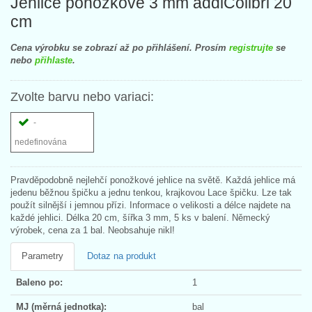
Jehlice ponožkové 3 mm addiColibri 20
cm
Cena výrobku se zobrazí až po přihlášení. Prosím
registrujte
se
nebo
přihlaste
.
Zvolte barvu nebo variaci:
-
nedefinována
Pravděpodobně nejlehčí ponožkové jehlice na světě. Každá jehlice má
jedenu běžnou špičku a jednu tenkou, krajkovou Lace špičku. Lze tak
použít silnější i jemnou přízi. Informace o velikosti a délce najdete na
každé jehlici. Délka 20 cm, šířka 3 mm, 5 ks v balení. Německý
výrobek, cena za 1 bal. Neobsahuje nikl!
Parametry
Dotaz na produkt
Baleno po:
1
MJ (měrná jednotka):
bal