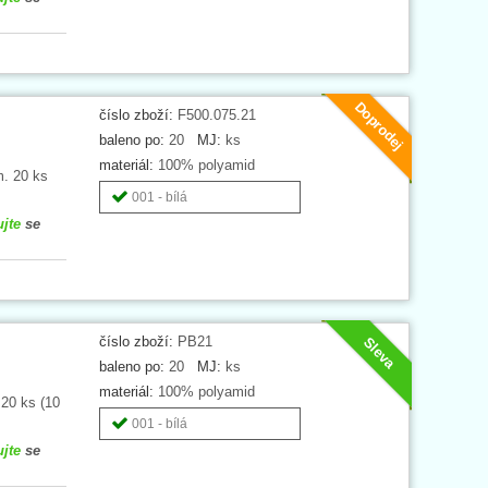
Doprodej
číslo zboží:
F500.075.21
baleno po:
20
MJ:
ks
materiál:
100% polyamid
m. 20 ks
001 - bílá
ujte
se
číslo zboží:
PB21
Sleva
baleno po:
20
MJ:
ks
materiál:
100% polyamid
 20 ks (10
001 - bílá
ujte
se