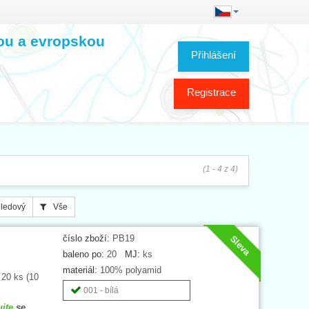
kou a evropskou
Přihlášení
Registrace
(1 - 4 z 4)
ledový
Vše
číslo zboží:
PB19
Sleva
baleno po:
20
MJ:
ks
materiál:
100% polyamid
 20 ks (10
001 - bílá
ujte
se