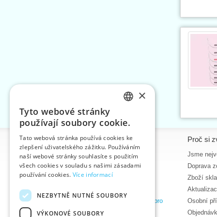
×
Tyto webové stránky
CZECH
používají soubory cookie.
SLOVAK
Tato webová stránka používá cookies ke
Informace
Proč si z
zlepšení uživatelského zážitku. Používáním
ENGLISH
Úvodní strana
Jsme nejvě
naší webové stránky souhlasíte s použitím
GERMAN
všech cookies v souladu s našimi zásadami
Kontakt
Doprava z
používání cookies.
Více informací
Mapa stránek
Zboží skl
O nás
Aktualiza
NEZBYTNĚ NUTNÉ SOUBORY
Obchodní podmínky e-shopu VTC, a.s. pro
Osobní př
zákazníky z České republiky
Objednávk
VÝKONOVÉ SOUBORY