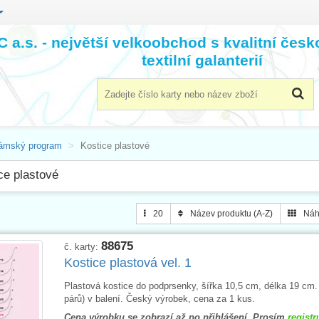
 a.s. - největší velkoobchod s kvalitní čes
textilní galanterií
ámský program
Kostice plastové
ce plastové
20
Název produktu (A-Z)
Náh
88675
č. karty:
Kostice plastová vel. 1
Plastová kostice do podprsenky, šířka 10,5 cm, délka 19 cm.
párů) v balení. Český výrobek, cena za 1 kus.
Cena výrobku se zobrazí až po přihlášení. Prosím
registr