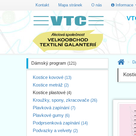
Kontakt
Mapa stránek
O nás
Informace
VTC
D
Dámský program
(121)
Kosti
Kostice kovové
(13)
Kostice metráž
(2)
Kostice plastové
(4)
Kroužky, spony, zkracovače
(26)
Plavková zapínání
(7)
Plavkové gumy
(6)
Podprsenková zapínání
(14)
Podvazky a velvety
(2)