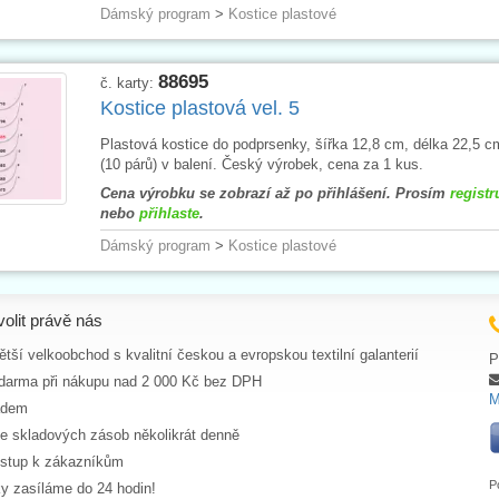
Dámský program
>
Kostice plastové
88695
č. karty:
Kostice plastová vel. 5
Plastová kostice do podprsenky, šířka 12,8 cm, délka 22,5 c
(10 párů) v balení. Český výrobek, cena za 1 kus.
Cena výrobku se zobrazí až po přihlášení. Prosím
registr
nebo
přihlaste
.
Dámský program
>
Kostice plastové
volit právě nás
tší velkoobchod s kvalitní českou a evropskou textilní galanterií
P
darma při nákupu nad 2 000 Kč bez DPH
M
adem
ce skladových zásob několikrát denně
ístup k zákazníkům
P
y zasíláme do 24 hodin!