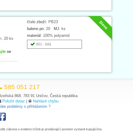
číslo zboží:
PB23
Sleva
baleno po:
20
MJ:
ks
materiál:
100% polyamid
m. 20 ks
001 - bílá
ujte
se
585 051 217
lzeňská 868, 783 91 Uničov, Česká republika
Položit dotaz
|
Nahlásit chybu
áte problémy s přihlášením ?
odle zákona o evidenci tržeb je prodávající povinen vystavit kupujícímu