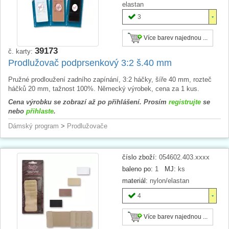
elastan
3
Více barev najednou ...
39173
č. karty:
Prodlužovač podprsenkový 3:2 š.40 mm
Pružné prodloužení zadního zapínání, 3:2 háčky, šíře 40 mm, rozteč
háčků 20 mm, tažnost 100%. Německý výrobek, cena za 1 kus.
Cena výrobku se zobrazí až po přihlášení. Prosím
registrujte
se
nebo
přihlaste
.
Dámský program
>
Prodlužovače
číslo zboží:
054602.403.xxxx
baleno po:
1
MJ:
ks
materiál:
nylon/elastan
4
Více barev najednou ...