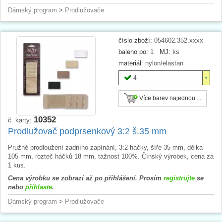
Dámský program
>
Prodlužovače
číslo zboží:
054602.352.xxxx
baleno po:
1
MJ:
ks
materiál:
nylon/elastan
4
Více barev najednou ...
10352
č. karty:
Prodlužovač podprsenkový 3:2 š.35 mm
Pružné prodloužení zadního zapínání, 3:2 háčky, šíře 35 mm, délka
105 mm, rozteč háčků 18 mm, tažnost 100%. Čínský výrobek, cena za
1 kus.
Cena výrobku se zobrazí až po přihlášení. Prosím
registrujte
se
nebo
přihlaste
.
Dámský program
>
Prodlužovače