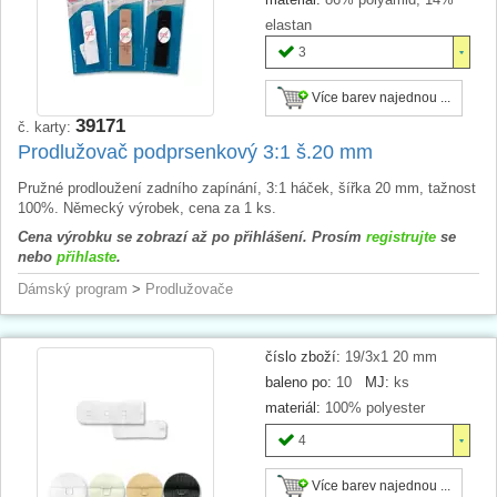
elastan
3
Více barev najednou ...
39171
č. karty:
Prodlužovač podprsenkový 3:1 š.20 mm
Pružné prodloužení zadního zapínání, 3:1 háček, šířka 20 mm, tažnost
100%. Německý výrobek, cena za 1 ks.
Cena výrobku se zobrazí až po přihlášení. Prosím
registrujte
se
nebo
přihlaste
.
Dámský program
>
Prodlužovače
číslo zboží:
19/3x1 20 mm
baleno po:
10
MJ:
ks
materiál:
100% polyester
4
Více barev najednou ...