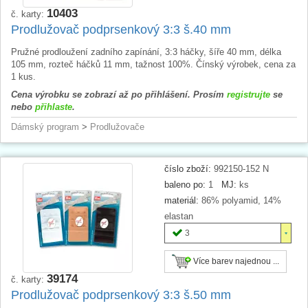
10403
č. karty:
Prodlužovač podprsenkový 3:3 š.40 mm
Pružné prodloužení zadního zapínání, 3:3 háčky, šíře 40 mm, délka
105 mm, rozteč háčků 11 mm, tažnost 100%. Čínský výrobek, cena za
1 kus.
Cena výrobku se zobrazí až po přihlášení. Prosím
registrujte
se
nebo
přihlaste
.
Dámský program
>
Prodlužovače
číslo zboží:
992150-152 N
baleno po:
1
MJ:
ks
materiál:
86% polyamid, 14%
elastan
3
Více barev najednou ...
39174
č. karty:
Prodlužovač podprsenkový 3:3 š.50 mm