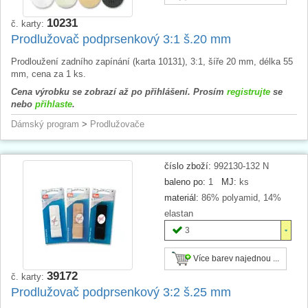
10231
č. karty:
Prodlužovač podprsenkový 3:1 š.20 mm
Prodloužení zadního zapínání (karta 10131), 3:1, šíře 20 mm, délka 55
mm, cena za 1 ks.
Cena výrobku se zobrazí až po přihlášení. Prosím
registrujte
se
nebo
přihlaste
.
Dámský program
>
Prodlužovače
číslo zboží:
992130-132 N
baleno po:
1
MJ:
ks
materiál:
86% polyamid, 14%
elastan
3
Více barev najednou ...
39172
č. karty:
Prodlužovač podprsenkový 3:2 š.25 mm