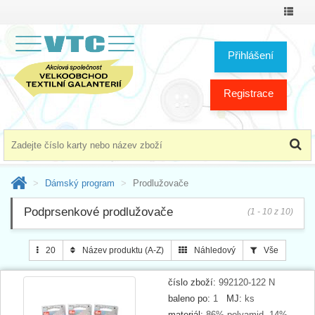
Přepno
menu
Přihlášení
Registrace
Dámský program
Prodlužovače
Podprsenkové prodlužovače
(1 - 10 z 10)
20
Název produktu (A-Z)
Náhledový
Vše
číslo zboží:
992120-122 N
baleno po:
1
MJ:
ks
materiál:
86% polyamid, 14%