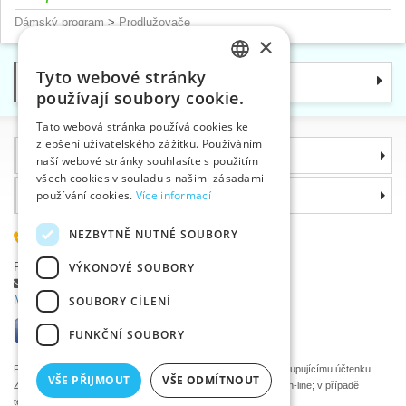
Dámský program
>
Prodlužovače
×
Tyto webové stránky
Kategorie
CZECH
používají soubory cookie.
SLOVAK
Tato webová stránka používá cookies ke
zlepšení uživatelského zážitku. Používáním
ENGLISH
Informace
naší webové stránky souhlasíte s použitím
GERMAN
všech cookies v souladu s našimi zásadami
Proč si zvolit právě nás
používání cookies.
Více informací
NEZBYTNĚ NUTNÉ SOUBORY
585 051 217
Plzeňská 868, 783 91 Uničov, Česká republika
VÝKONOVÉ SOUBORY
Položit dotaz
|
Nahlásit chybu
Máte problémy s přihlášením ?
SOUBORY CÍLENÍ
FUNKČNÍ SOUBORY
Podle zákona o evidenci tržeb je prodávající povinen vystavit kupujícímu účtenku.
VŠE PŘIJMOUT
VŠE ODMÍTNOUT
Zároveň je povinen zaevidovat přijatou tržbu u správce daně on-line; v případě
technického výpadku pak nejpozději do 48 hodin.