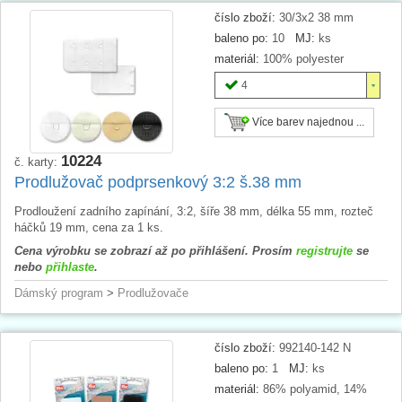
číslo zboží:
30/3x2 38 mm
baleno po:
10
MJ:
ks
materiál:
100% polyester
4
Více barev najednou ...
10224
č. karty:
Prodlužovač podprsenkový 3:2 š.38 mm
Prodloužení zadního zapínání, 3:2, šíře 38 mm, délka 55 mm, rozteč
háčků 19 mm, cena za 1 ks.
Cena výrobku se zobrazí až po přihlášení. Prosím
registrujte
se
nebo
přihlaste
.
Dámský program
>
Prodlužovače
číslo zboží:
992140-142 N
baleno po:
1
MJ:
ks
materiál:
86% polyamid, 14%